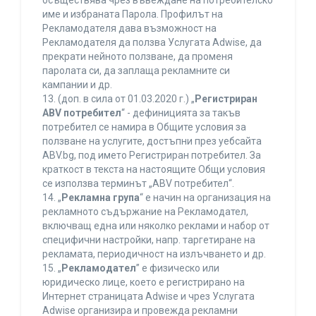
осъществява чрез въвеждане на потребителско
име и избраната Парола. Профилът на
Рекламодателя дава възможност на
Рекламодателя да ползва Услугата Adwise, да
прекрати нейното ползване, да променя
паролата си, да заплаща рекламните си
кампании и др.
13. (доп. в сила от 01.03.2020 г.) „
Регистриран
ABV потребител
“ - дефиницията за такъв
потребител се намира в Общите условия за
ползване на услугите, достъпни през уебсайта
ABV.bg, под името Регистриран потребител. За
краткост в текста на настоящите Общи условия
се използва терминът „ABV потребител“.
14. „
Рекламна група
“ е начин на организация на
рекламното съдържание на Рекламодател,
включващ една или няколко реклами и набор от
специфични настройки, напр. таргетиране на
рекламата, периодичност на излъчването и др.
15. „
Рекламодател
” е физическо или
юридическо лице, което е регистрирано на
Интернет страницата Adwise и чрез Услугата
Adwise организира и провежда рекламни