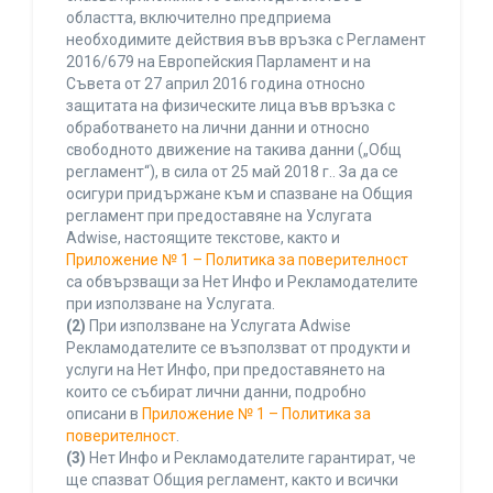
областта, включително предприема
необходимите действия във връзка с Регламент
2016/679 на Европейския Парламент и на
Съвета от 27 април 2016 година относно
защитата на физическите лица във връзка с
обработването на лични данни и относно
свободното движение на такива данни („Общ
регламент“), в сила от 25 май 2018 г.. За да се
осигури придържане към и спазване на Общия
регламент при предоставяне на Услугата
Adwise, настоящите текстове, както и
Приложение № 1 – Политика за поверителност
са обвързващи за Нет Инфо и Рекламодателите
при използване на Услугата.
(2)
При използване на Услугата Adwise
Рекламодателите се възползват от продукти и
услуги на Нет Инфо, при предоставянето на
които се събират лични данни, подробно
описани в
Приложение № 1 – Политика за
поверителност
.
(3)
Нет Инфо и Рекламодателите гарантират, че
ще спазват Общия регламент, както и всички