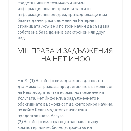
средства или по технически начин
информационни ресурси или части от
информационни ресурси, принадлежащи към
базите данни, разположени на Интернет
страницата Adwise и по този начин да създава
собствена база данни в електронен или друг
вид.
VIII. ПРАВА И ЗАДЪЛЖЕНИЯ
НА НЕТ ИНФО
Чл. 9.
(1)
Нет Инфо се задължава да полага
дължимата грижа за предоставяне възможност
на Рекламодателя за нормално ползване на
Услугата. Нет Инфо няма задължението и
обективната възможност да контролира начина,
по който Рекламодателят използва
предоставяната Услуга.
(2)
Нет Инфо има право да запазва върху
компютър или мобилно устройство на