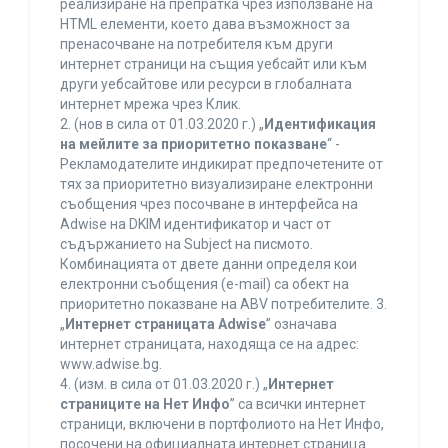
реализиране на препратка чрез използване на
HTML елементи, което дава възможност за
пренасочване на потребителя към други
интернет страници на същия уебсайт или към
други уебсайтове или ресурси в глобалната
интернет мрежа чрез Клик.
2. (нов в сила от 01.03.2020 г.) „
Идентификация
на мейлите за приоритетно показване
“ -
Рекламодателите индикират предпочетените от
тях за приоритетно визуализиране електронни
съобщения чрез посочване в интерфейса на
Adwise на DKIM идентификатор и част от
съдържанието на Subject на писмото.
Комбинацията от двете данни определя кои
електронни съобщения (e-mail) са обект на
приоритетно показване на ABV потребителите. 3.
„
Интернет страницата Adwise
” означава
интернет страницата, находяща се на адрес:
www.adwise.bg.
4. (изм. в сила от 01.03.2020 г.) „
Интернет
страниците на Нет Инфо
” са всички интернет
страници, включени в портфолиото на Нет Инфо,
посочени на официалната интернет страница