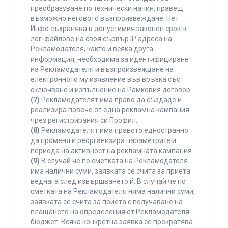
преобразуване по технически начин, правещ
възможно неговото възпроизвеждане. Нет
Инфо съхранява в допустимия законен срок в
лог-файлове на своя сървър IP адреса на
Рекламодателя, както и всяка друга
информация, необходима за идентифициране
на Рекламодателя и възпроизвеждане на
електронното му изявление във връзка със
сключване и изпълнение на Рамковия договор.
(7)
Рекламодателят има право да създаде и
реализира повече от една рекламна кампания
чрез регистрирания си Профил.
(8)
Рекламодателят има правото едностранно
да променя и реорганизира параметрите и
периода на активност на рекламната кампания.
(9)
В случай че по сметката на Рекламодателя
има налични суми, заявката се счита за приета
веднага след извършването й. В случай че по
сметката на Рекламодателя няма налични суми,
заявката се счита за приета с получаване на
плащането на определения от Рекламодателя
бюджет. Всяка конкретна заявка се прекратява