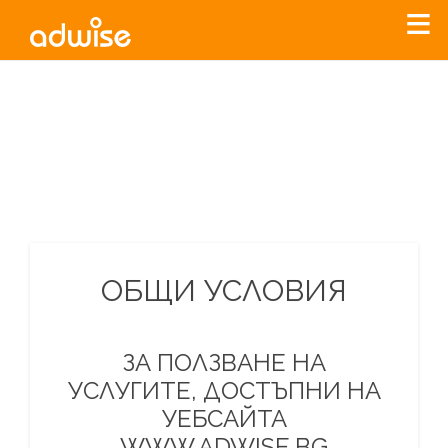
Уважаеми рекламодатели, с настоящото съобщение
бихме искали да Ви уведомим, че „Нет Инфо“ ЕАД (
„Нет
Инфо“
)
прекратява услугата Adwise
считано от
01.01.2026
г
.
За повече информация, натиснете
тук.
ОБЩИ УСЛОВИЯ
ЗА ПОЛЗВАНЕ НА
УСЛУГИТЕ, ДОСТЪПНИ НА
УЕБСАЙТА
WWW.ADWISE.BG