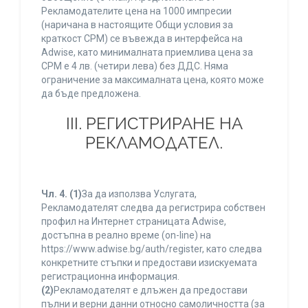
Рекламодателите цена на 1000 импресии
(наричана в настоящите Общи условия за
краткост CPM) се въвежда в интерфейса на
Adwise, като минималната приемлива цена за
CPM е 4 лв. (четири лева) без ДДС. Няма
ограничение за максималната цена, която може
да бъде предложена.
ІІІ. РЕГИСТРИРАНЕ НА
РЕКЛАМОДАТЕЛ.
Чл. 4.
(1)
За да използва Услугата,
Рекламодателят следва да регистрира собствен
профил на Интернет страницата Adwise,
достъпна в реално време (on-line) на
https://www.adwise.bg/auth/register, като следва
конкретните стъпки и предостави изискуемата
регистрационна информация.
(2)
Рекламодателят е длъжен да предостави
пълни и верни данни относно самоличността (за