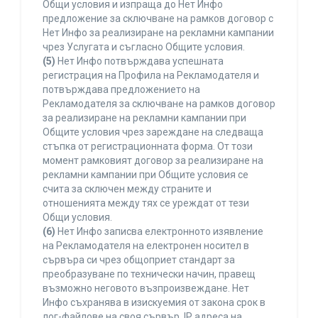
Общи условия и изпраща до Нет Инфо
предложение за сключване на рамков договор с
Нет Инфо за реализиране на рекламни кампании
чрез Услугата и съгласно Общите условия.
(5)
Нет Инфо потвърждава успешната
регистрация на Профила на Рекламодателя и
потвърждава предложението на
Рекламодателя за сключване на рамков договор
за реализиране на рекламни кампании при
Общите условия чрез зареждане на следваща
стъпка от регистрационната форма. От този
момент рамковият договор за реализиране на
рекламни кампании при Общите условия се
счита за сключен между страните и
отношенията между тях се уреждат от тези
Общи условия.
(6)
Нет Инфо записва електронното изявление
на Рекламодателя на електронен носител в
сървъра си чрез общоприет стандарт за
преобразуване по технически начин, правещ
възможно неговото възпроизвеждане. Нет
Инфо съхранява в изискуемия от закона срок в
лог-файлове на своя сървър, IP адреса на