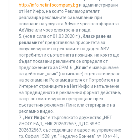
http://info.netinfocompany.bg
и администрирани
от Нет Инфо, на които Рекламодателят
реализира рекламните си кампании при
ползване на услугата Adwise чрез платформата
AdWise или чрез електронна поща.
5. (нов в сила от 01.03.2020 г.) „
Класиране на
рекламите
“ представлява приоритета за
визуализиране на рекламите на даден ABV
потребител и съответната позиция, на която ще
бъдат показани рекламите се определя от
предложението за CPM. 6. „
Клик
” е извършване
на действие „клик“ (натискане) с цел активиране
на реклама на Рекламодателя от Потребител на
Интернет страниците на Нет Инфо и изпълнение
на предвиденото в рекламния формат действие,
напр. автоматизирано препращане през
съответния рекламен Линк или стартиране на
рекламно видео.
7. „
Нет Инфо
” е търговското дружество „НЕТ
ИНФО” ЕАД, ЕИК 202632567, ДДС № BG
202632567, със седалище и адрес на управление
гр. София 1528, ул. ”Неделчо Бончев” № 10 № 41,