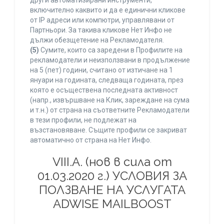
други автоматизирани инструменти,
включително каквито и да е единични кликове
от IP адреси или компютри, управлявани от
Партньори. За такива кликове Нет Инфо не
дължи обезщетение на Рекламодателя.
(5)
Сумите, които са заредени в Профилите на
рекламодатели и неизползвани в продължение
на 5 (пет) години, считано от изтичане на 1
януари на годината, следваща годината, през
която е осъществена последната активност
(напр., извършване на Клик, зареждане на сума
и т.н.) от страна на съответните Рекламодатели
в тези профили, не подлежат на
възстановяване. Същите профили се закриват
автоматично от страна на Нет Инфо.
VIII.A. (нов в сила от
01.03.2020 г.) УСЛОВИЯ ЗА
ПОЛЗВАНЕ НА УСЛУГАТА
ADWISE MAILBOOST