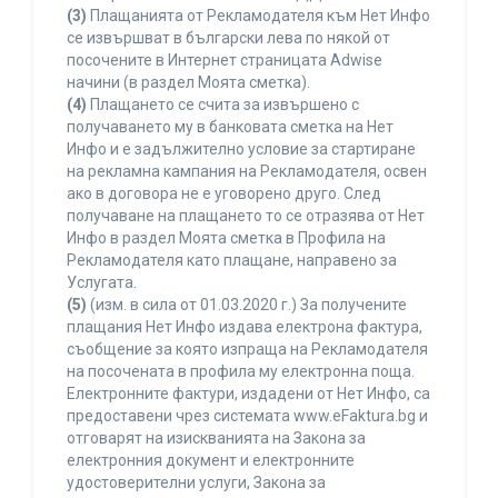
(3)
Плащанията от Рекламодателя към Нет Инфо
се извършват в български лева по някой от
посочените в Интернет страницата Adwise
начини (в раздел Моята сметка).
(4)
Плащането се счита за извършено с
получаването му в банковата сметка на Нет
Инфо и е задължително условие за стартиране
на рекламна кампания на Рекламодателя, освен
ако в договора не е уговорено друго. След
получаване на плащането то се отразява от Нет
Инфо в раздел Моята сметка в Профила на
Рекламодателя като плащане, направено за
Услугата.
(5)
(изм. в сила от 01.03.2020 г.) За получените
плащания Нет Инфо издава електрона фактура,
съобщение за която изпраща на Рекламодателя
на посочената в профила му електронна поща.
Електронните фактури, издадени от Нет Инфо, са
предоставени чрез системата www.eFaktura.bg и
отговарят на изискванията на Закона за
електронния документ и електронните
удостоверителни услуги, Закона за