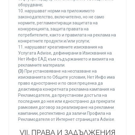
оборудване;
10. нарушават норми на приложимото
законодателство, включително, но не само
нормите, регламентиращи защитата на
конкуренцията, защита правата на
потребителите, както и правилата на реклама на
конкретните продукти и/или услуги;
11. нарушават креативните изисквания на
Услугата Adwise, дефинирани в Изисквания на
Нет Инфо ЕАД към съдържанието и визията на
рекламните материали.
(3)
При установяване на неспазване на
изискванията по Общите условия, Нет Инфо има
право едностранно и по своя преценка да
деактивира конкретната рекламна кампания на
Рекламодателя, да преустанови достъпа на
последния до нея или едностранно да прекрати
рамковия договор за реализиране на рекламни
кампании, респективно да заличи Профила на
Рекламодателя от Интернет страницата Adwise.
VII. ПРАВА И ЗАДЪЛЖЕНИЯ