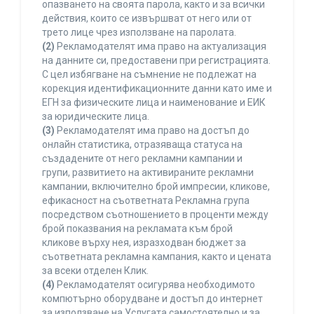
опазването на своята парола, както и за всички
действия, които се извършват от него или от
трето лице чрез използване на паролата.
(2)
Рекламодателят има право на актуализация
на данните си, предоставени при регистрацията.
С цел избягване на съмнение не подлежат на
корекция идентификационните данни като име и
ЕГН за физическите лица и наименование и ЕИК
за юридическите лица.
(3)
Рекламодателят има право на достъп до
онлайн статистика, отразяваща статуса на
създадените от него рекламни кампании и
групи, развитието на активираните рекламни
кампании, включително брой импресии, кликове,
ефикасност на съответната Рекламна група
посредством съотношението в проценти между
брой показвания на рекламата към брой
кликове върху нея, изразходван бюджет за
съответната рекламна кампания, както и цената
за всеки отделен Клик.
(4)
Рекламодателят осигурява необходимото
компютърно оборудване и достъп до интернет
за използване на Услугата самостоятелно и за