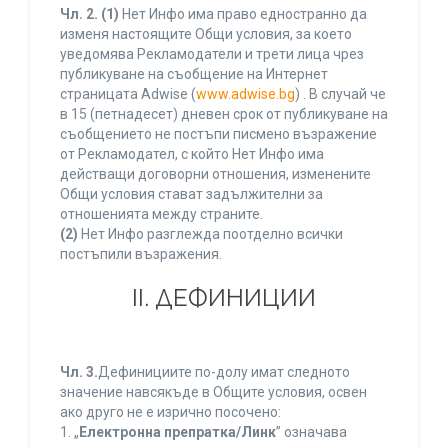
Чл. 2.
(1)
Нет Инфо има право едностранно да
изменя настоящите Общи условия, за което
уведомява Рекламодатели и трети лица чрез
публикуване на съобщение на Интернет
страницата Adwise (
www.adwise.bg
) . В случай че
в 15 (петнадесет) дневен срок от публикуване на
съобщението не постъпи писмено възражение
от Рекламодател, с който Нет Инфо има
действащи договорни отношения, изменените
Общи условия стават задължителни за
отношенията между страните.
(2)
Нет Инфо разглежда поотделно всички
постъпили възражения.
ІІ. ДЕФИНИЦИИ
Чл. 3.
Дефинициите по-долу имат следното
значение навсякъде в Общите условия, освен
ако друго не е изрично посочено:
1. „
Електронна препратка/Линк
” означава