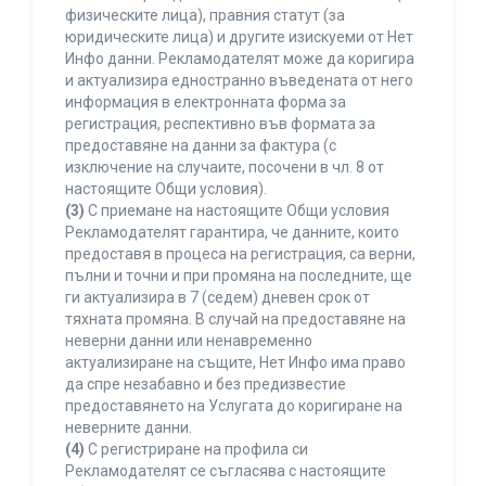
физическите лица), правния статут (за
юридическите лица) и другите изискуеми от Нет
Инфо данни. Рекламодателят може да коригира
и актуализира едностранно въведената от него
информация в електронната форма за
регистрация, респективно във формата за
предоставяне на данни за фактура (с
изключение на случаите, посочени в чл. 8 от
настоящите Общи условия).
(3)
С приемане на настоящите Общи условия
Рекламодателят гарантира, че данните, които
предоставя в процеса на регистрация, са верни,
пълни и точни и при промяна на последните, ще
ги актуализира в 7 (седем) дневен срок от
тяхната промяна. В случай на предоставяне на
неверни данни или ненавременно
актуализиране на същите, Нет Инфо има право
да спре незабавно и без предизвестие
предоставянето на Услугата до коригиране на
неверните данни.
(4)
С регистриране на профила си
Рекламодателят се съгласява с настоящите