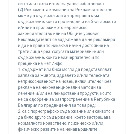
лица или тяхна интелектуална собственост.
(2)
Рекламната кампания на Рекламодателя не
може да съдържа или да препраща към
съдържание, което противоречи на българското
и/или на приложимото европейско
законодателство или на Общите условия.
Рекламодателят се задължава да не рекламира
и да не прави по никакъв начин достояние на
трети лица чрез Услугата материали и/или
съдържание, които неизчерпателно и по
преценка на Нет Инфо:
1. съдържат или биха могли да представляват
заплаха за живота, здравето и/или телесната
неприкосновеност на човек, включително чрез
реклама на неконвенционални методи за
лечение и/или на лекарствени продукти, които
не са одобрени за разпространение в Република
България по предвидения за това ред;
2. са с порнографско съдържание или каквото и
да било друго съдържание, което застрашава
нормалното нравствено, психическо и/или
физическо развитие на ненавършилите