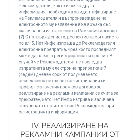
Рекламодателя, както и всяка друга
информация, необходима за идентифициране
на Рекламодателя и възпроизвеждане на
електронното му изявление във връзка със
сключване и изпълнение на Рамковия договор.
(7)
С потвърждението, респективно съгласието
по ал. 5, Нет Инфо изпраща до Рекламодателя
електронна препратка, чрез която последният
може да влезе в регистрирания си профил. В
случай че Рекламодателят не последва
изпратената му електронна препратка в 7
(седем) дневен срок от получаването,
респективно не влезе в регистрирания си
профил, сключеният рамков договор за
реализиране на рекламни кампании се счита за
прекратен, като Нет Инфо изтрива и заличава
получената от съответния Рекламодател при
регистрацията информация.
IV. РЕАЛИЗИРАНЕ НА
РЕКЛАМНИ КАМПАНИИ ОТ