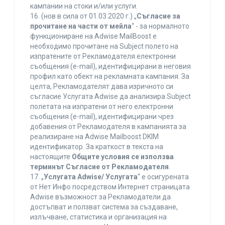
кампании на стоки и/или услуги.
16. (нов в сила от 01.03.2020 г.) „
Съгласие за
прочитане на части от мейла
“ - за нормалното
функциониране на Adwise MailBoost е
необходимо прочитане на Subject полето на
изпратените от Рекламодателя електронни
съобщения (e-mail), идентифицирани в неговия
профил като обект на рекламната кампания. За
целта, Рекламодателят дава изричното си
съгласие Услугата Adwise да анализира Subject
полетата на изпратени от него електронни
съобщения (e-mail), идентифицирани чрез
добавения от Рекламодателя в кампанията за
реализиране на Adwise Mailboost DKIM
идентификатор. За краткост в текста на
настоящите
Общите условия се използва
терминът Съгласие от Рекламодателя
.
17. „
Услугата Adwise/ Услугата
“ е осигурената
от Нет Инфо посредством Интернет страницата
Adwise възможност за Рекламодатели да
достъпват и ползват система за създаване,
излъчване, статистика и организация на