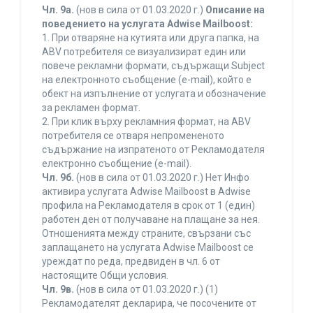
Чл. 9а.
(нов в сила от 01.03.2020 г.)
Описание на
поведението на услугата Adwise Mailboost:
1. При отваряне на кутията или друга папка, на
ABV потребителя се визуализират един или
повече рекламни формати, съдържащи Subject
на електронното съобщение (e-mail), който е
обект на изпълнение от услугата и обозначение
за рекламен формат.
2. При клик върху рекламния формат, на ABV
потребителя се отваря непромененото
съдържание на изпратеното от Рекламодателя
електронно съобщение (e-mail).
Чл. 9б.
(нов в сила от 01.03.2020 г.) Нет Инфо
активира услугата Adwise Mailboost в Adwise
профила на Рекламодателя в срок от 1 (един)
работен ден от получаване на плащане за нея.
Отношенията между страните, свързани със
заплащането на услугата Adwise Mailboost се
уреждат по реда, предвиден в чл. 6 от
настоящите Общи условия.
Чл. 9в.
(нов в сила от 01.03.2020 г.) (1)
Рекламодателят декларира, че посочените от