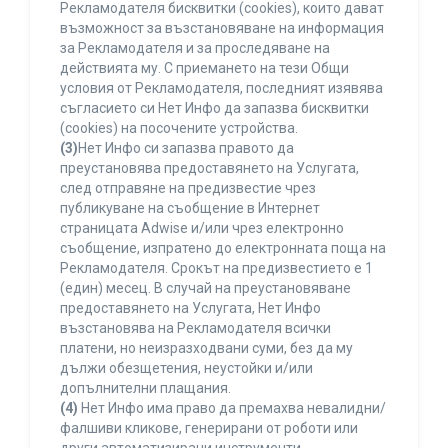
Рекламодателя бисквитки (cookies), които дават
възможност за възстановяване на информация
за Рекламодателя и за проследяване на
действията му. С приемането на тези Общи
условия от Рекламодателя, последният изявява
съгласието си Нет Инфо да запазва бисквитки
(cookies) на посочените устройства.
(3)
Нет Инфо си запазва правото да
преустановява предоставянето на Услугата,
след отправяне на предизвестие чрез
публикуване на съобщение в Интернет
страницата Adwise и/или чрез електронно
съобщение, изпратено до електронната поща на
Рекламодателя. Срокът на предизвестието е 1
(един) месец. В случай на преустановяване
предоставянето на Услугата, Нет Инфо
възстановява на Рекламодателя всички
платени, но неизразходвани суми, без да му
дължи обезщетения, неустойки и/или
допълнителни плащания.
(4)
Нет Инфо има право да премахва невалидни/
фалшиви кликове, генерирани от роботи или