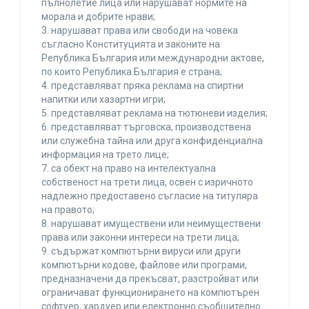
пълнолетие лица или нарушават нормите на
морала и добрите нрави;
3. нарушават права или свободи на човека
съгласно Конституцията и законите на
Република България или международни актове,
по които Република България е страна;
4. представляват пряка реклама на спиртни
напитки или хазартни игри;
5. представляват реклама на тютюневи изделия;
6. представляват търговска, производствена
или служебна тайна или друга конфиденциална
информация на трето лице;
7. са обект на право на интелектуална
собственост на трети лица, освен с изричното
надлежно предоставено съгласие на титуляра
на правото;
8. нарушават имуществени или неимуществени
права или законни интереси на трети лица;
9. съдържат компютърни вируси или други
компютърни кодове, файлове или програми,
предназначени да прекъсват, разстройват или
ограничават функционирането на компютърен
софтуер, хардуер или електронно съобщително