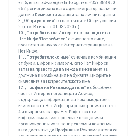
ет. 6, еmail: adwise@netinfo.bg, тел: +359 888 950
657, регистрирано като администратор на лични
данни в Комисията за защита на личните данни.
8. „
Общи условия
” са настоящите Общи условия.
9. (отм. В сила от 01.03.2020 г.)
10. „
Потребител на Интернет страниците на
Нет Инфо/Потребител
” е физическо лице,
посетител на някоя от Интернет страниците на
Нет Инфо.
11. „
Потребителско име
“ означава комбинация
от букви, цифри и символи, като Нет Инфо си
запазва правото да въвежда изисквания за
дължина и комбинация на буквите, цифрите и
символите за Потребителското име.
12. „
Профил на Рекламодателя
” е обособена
част от Интернет страницата Adwise,
съдържаща информация за Рекламодателя,
изисквана от Нет Инфо при регистрацията по чл.
4 и съхранявана при Нет Инфо, както и
информация за извършените плащания и
организирани и излъчени рекламни кампании,
като достъпът до Профила на Рекламодателя се