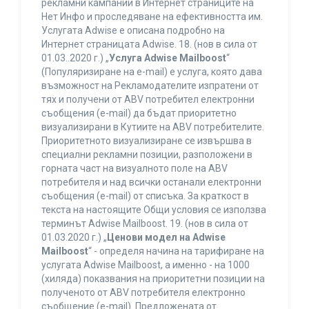
рекламни кампании в Интернет страниците на
Нет Инфо и проследяване на ефективността им.
Услугата Adwise е описана подробно на
Интернет страницата Adwise. 18. (нов в сила от
01.03..2020 г.) „
Услуга Adwise Mailboost
“
(Популяризиране на e-mail) е услуга, която дава
възможност на Рекламодателите изпратени от
тях и получени от ABV потребител електронни
съобщения (e-mail) да бъдат приоритетно
визуализирани в Кутиите на ABV потребителите.
Приоритетното визуализиране се извършва в
специални рекламни позиции, разположени в
горната част на визуалното поле на ABV
потребителя и над всички останали електронни
съобщения (e-mail) от списъка. За краткост в
текста на настоящите Общи условия се използва
терминът Adwise Mailboost. 19. (нов в сила от
01.03.2020 г.) „
Ценови модел на Adwise
Mailboost
“ - определя начина на тарифиране на
услугата Adwise Mailboost, а именно - на 1000
(хиляда) показвания на приоритетни позиции на
полученото от ABV потребителя електронно
съобщение (e-mail). Предложената от