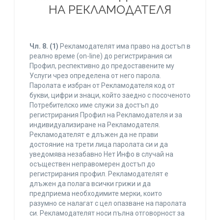
НА РЕКЛАМОДАТЕЛЯ
Чл. 8.
(1)
Рекламодателят има право на достъп в
реално време (on-line) до регистрирания си
Профил, респективно до предоставените му
Услуги чрез определена от него парола.
Паролата е избран от Рекламодателя код от
букви, цифри и знаци, който заедно с посоченото
Потребителско име служи за достъп до
регистрирания Профил на Рекламодателя и за
индивидуализиране на Рекламодателя.
Рекламодателят е длъжен да не прави
достояние на трети лица паролата си и да
уведомява незабавно Нет Инфо в случай на
осъществен неправомерен достъп до
регистрирания профил. Рекламодателят е
длъжен да полага всички грижи и да
предприема необходимите мерки, които
разумно се налагат с цел опазване на паролата
си. Рекламодателят носи пълна отговорност за