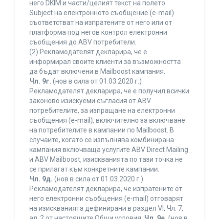
него DKIM и части/целият текст на полето
Subject на електронното съобщение (e-mail)
съответстват на изпратените от него или от
платформа под негов контрол електронни
съобщения до ABV потребители.
(2) Рекламодателят декларира, че е
информирал своите клиенти за възможността
да бъдат включени в Mailboost кампания.
Чл. 9г.
(нов в сила от 01.03.2020 г.)
Рекламодателят декларира, че е получил всички
законово изискуеми съгласия от ABV
потребителите, за изпращане на електронни
съобщения (e-mail), включително за включване
на потребителите в кампании по Mailboost. В
случаите, когато се изпълнява комбинирана
кампания включваща услугите ABV Direct Mailing
и ABV Mailboost, изискванията по тази точка не
се прилагат към конкретните кампании.
Чл. 9д.
(нов в сила от 01.03.2020 г.)
Рекламодателят декларира, че изпратените от
него електронни съобщения (e-mail) отговарят
на изискванията дефинирани в раздел VI, Чл. 7,
ал. 2 от настоящите Общи условия.
Чл. 9е.
(нов в