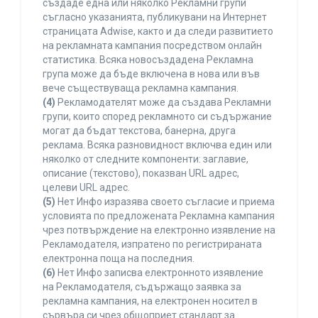
създаде една или няколко Рекламни групи
съгласно указанията, публикувани на Интернет
страницата Adwise, както и да следи развитието
на рекламната кампания посредством онлайн
статистика. Всяка новосъздадена Рекламна
група може да бъде включена в нова или във
вече съществуваща рекламна кампания.
(4)
Рекламодателят може да създава Рекламни
групи, които според рекламното си съдържание
могат да бъдат текстова, банерна, друга
реклама. Всяка разновидност включва един или
няколко от следните компоненти: заглавие,
описание (текстово), показван URL адрес,
целеви URL адрес.
(5)
Нет Инфо изразява своето съгласие и приема
условията по предложената Рекламна кампания
чрез потвърждение на електронно изявление на
Рекламодателя, изпратено по регистрираната
електронна поща на последния.
(6)
Нет Инфо записва електронното изявление
на Рекламодателя, съдържащо заявка за
рекламна кампания, на електронен носител в
сървъра си чрез общоприет стандарт за