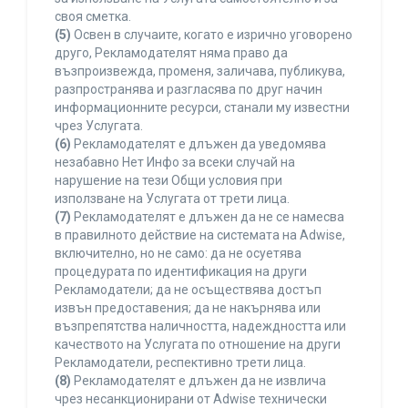
своя сметка.
(5)
Освен в случаите, когато е изрично уговорено
друго, Рекламодателят няма право да
възпроизвежда, променя, заличава, публикува,
разпространява и разгласява по друг начин
информационните ресурси, станали му известни
чрез Услугата.
(6)
Рекламодателят е длъжен да уведомява
незабавно Нет Инфо за всеки случай на
нарушение на тези Общи условия при
използване на Услугата от трети лица.
(7)
Рекламодателят е длъжен да не се намесва
в правилното действие на системата на Adwise,
включително, но не само: да не осуетява
процедурата по идентификация на други
Рекламодатели; да не осъществява достъп
извън предоставения; да не накърнява или
възпрепятства наличността, надеждността или
качеството на Услугата по отношение на други
Рекламодатели, респективно трети лица.
(8)
Рекламодателят е длъжен да не извлича
чрез несанкционирани от Adwise технически