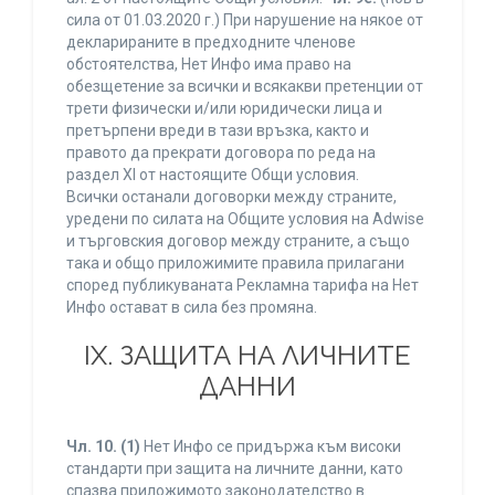
сила от 01.03.2020 г.) При нарушение на някое от
декларираните в предходните членове
обстоятелства, Нет Инфо има право на
обезщетение за всички и всякакви претенции от
трети физически и/или юридически лица и
претърпени вреди в тази връзка, както и
правото да прекрати договора по реда на
раздел XI от настоящите Общи условия.
Всички останали договорки между страните,
уредени по силата на Общите условия на Adwise
и търговския договор между страните, а също
така и общо приложимите правила прилагани
според публикуваната Рекламна тарифа на Нет
Инфо остават в сила без промяна.
IХ. ЗАЩИТА НА ЛИЧНИТЕ
ДАННИ
Чл. 10.
(1)
Нет Инфо се придържа към високи
стандарти при защита на личните данни, като
спазва приложимото законодателство в