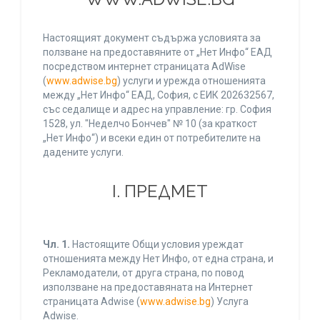
Настоящият документ съдържа условията за
ползване на предоставяните от „Нет Инфо“ ЕАД
посредством интернет страницата AdWise
(
www.adwise.bg
) услуги и урежда отношенията
между „Нет Инфо“ ЕАД, София, с ЕИК 202632567,
със седалище и адрес на управление: гр. София
1528, ул. "Неделчо Бончев" № 10 (за краткост
„Нет Инфо“) и всеки един от потребителите на
дадените услуги.
І. ПРЕДМЕТ
Чл. 1.
Настоящите Общи условия уреждат
отношенията между Нет Инфо, от една страна, и
Рекламодатели, от друга страна, по повод
използване на предоставяната на Интернет
страницата Adwise (
www.adwise.bg
) Услуга
Adwise.