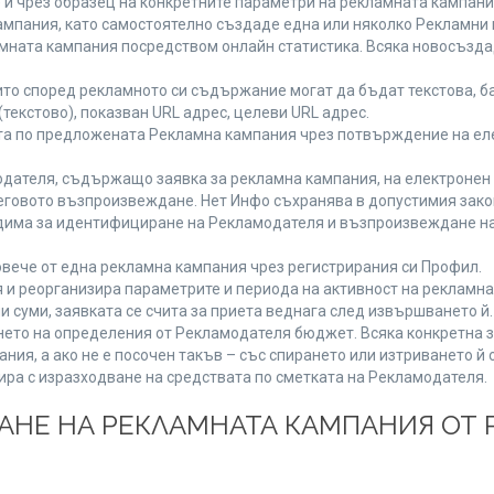
 и чрез образец на конкретните параметри на рекламната кампани
мпания, като самостоятелно създаде една или няколко Рекламни г
ламната кампания посредством онлайн статистика. Всяка новосъзд
то според рекламното си съдържание могат да бъдат текстова, ба
(текстово), показван URL адрес, целеви URL адрес.
та по предложената Рекламна кампания чрез потвърждение на ел
дателя, съдържащо заявка за рекламна кампания, на електронен 
говото възпроизвеждане. Нет Инфо съхранява в допустимия законе
одима за идентифициране на Рекламодателя и възпроизвеждане на
вече от една рекламна кампания чрез регистрирания си Профил.
и реорганизира параметрите и периода на активност на рекламна
и суми, заявката се счита за приета веднага след извършването й
ането на определения от Рекламодателя бюджет. Всяка конкретна 
ия, а ако не е посочен такъв – със спирането или изтриването й 
ира с изразходване на средствата по сметката на Рекламодателя.
ЩАНЕ НА РЕКЛАМНАТА КАМПАНИЯ ОТ