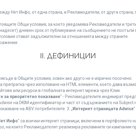
у Нет Инфо, от една страна, и Рекламодатели, от друга страна, 
тоящите Общи условия, за което уведомява Рекламодатели и трети
(петнадесет) дневен срок от публикуване на съобщението не постъп
словия стават задължителни за отношенията между страните.
ражения.
ІІ. ДЕФИНИЦИИ
къде в Общите условия, освен ако друго не е изрично посочено:
на препратка чрез използване на HTML елементи, което дава възм
йтове или ресурси в глобалната интернет мрежа чрез Клик.
е за приоритетно показване
“ - Рекламодателите индикират пред
dwise на DKIM идентификатор и част от съдържанието на Subject 
оказване на ABV потребителите. 3. „
Интернет страницата Adwise
”
Нет Инфо
” са всички интернет страници, включени в портфолиото 
о, на които Рекламодателят реализира рекламните си кампании п