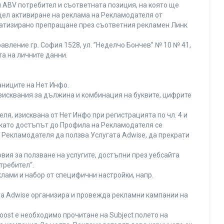
 ABV потребител и съответната позиция, на която ще
с цел активиране на реклама на Рекламодателя от
оматизирано препращане през съответния рекламен Линк
вление гр. София 1528, ул. ”Неделчо Бончев” № 10 № 41,
та на личните данни.
аниците на Нет Инфо.
изисквания за дължина и комбинация на буквите, цифрите
я, изисквана от Нет Инфо при регистрацията по чл. 4 и
 като достъпът до Профила на Рекламодателя се
Рекламодателя да ползва Услугата Adwise, да прекрати
вия за ползване на услугите, достъпни през уебсайта
требител“.
лами и набор от специфични настройки, напр.
ата Adwise организира и провежда рекламни кампании на
oost е необходимо прочитане на Subject полето на