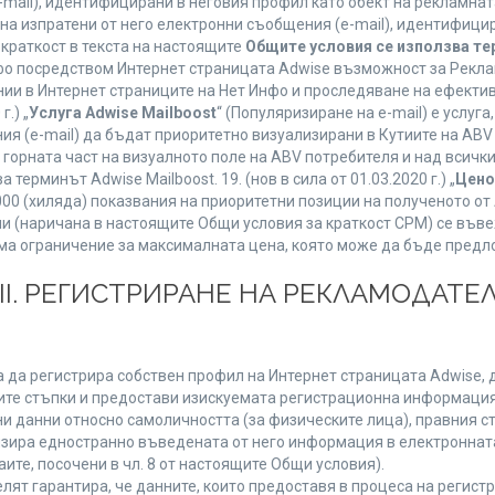
mail), идентифицирани в неговия профил като обект на рекламнат
 на изпратени от него електронни съобщения (e-mail), идентифиц
 краткост в текста на настоящите
Общите условия се използва т
нфо посредством Интернет страницата Adwise възможност за Рекла
ии в Интернет страниците на Нет Инфо и проследяване на ефектив
г.) „
Услуга Adwise Mailboost
“ (Популяризиране на e-mail) е услу
ия (e-mail) да бъдат приоритетно визуализирани в Кутиите на AB
орната част на визуалното поле на ABV потребителя и над всички 
терминът Adwise Mailboost. 19. (нов в сила от 01.03.2020 г.) „
Цено
1000 (хиляда) показвания на приоритетни позиции на полученото о
 (наричана в настоящите Общи условия за краткост CPM) се въве
Няма ограничение за максималната цена, която може да бъде предл
ІІІ. РЕГИСТРИРАНЕ НА РЕКЛАМОДАТЕЛ
 да регистрира собствен профил на Интернет страницата Adwise, д
етните стъпки и предостави изискуемата регистрационна информация
 данни относно самоличността (за физическите лица), правния ста
изира едностранно въведената от него информация в електроннат
ите, посочени в чл. 8 от настоящите Общи условия).
т гарантира, че данните, които предоставя в процеса на регистра