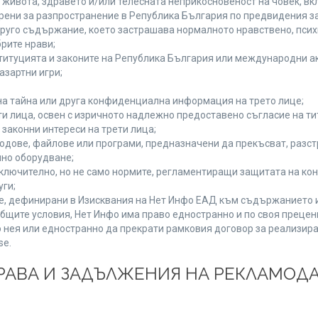
а живота, здравето и/или телесната неприкосновеност на човек, 
брени за разпространение в Република България по предвидения за
 друго съдържание, което застрашава нормалното нравствено, пси
рите нрави;
титуцията и законите на Република България или международни ак
азартни игри;
на тайна или друга конфиденциална информация на трето лице;
ети лица, освен с изричното надлежно предоставено съгласие на ти
законни интереси на трети лица;
одове, файлове или програми, предназначени да прекъсват, разс
но оборудване;
ключително, но не само нормите, регламентиращи защитата на конк
уги;
se, дефинирани в Изисквания на Нет Инфо ЕАД към съдържанието 
бщите условия, Нет Инфо има право едностранно и по своя преце
 нея или едностранно да прекрати рамковия договор за реализира
se.
 ПРАВА И ЗАДЪЛЖЕНИЯ НА РЕКЛАМОД