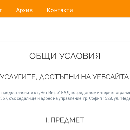
г
Архив
Контакти
ме искали да Ви уведомим, че „Нет Инфо“ ЕАД (
„Нет Инф
За повече информация, натиснете
тук.
ОБЩИ УСЛОВИЯ
 УСЛУГИТЕ, ДОСТЪПНИ НА УЕБСАЙТ
 предоставяните от „Нет Инфо“ ЕАД посредством интернет страниц
7, със седалище и адрес на управление: гр. София 1528, ул. "Неде
І. ПРЕДМЕТ