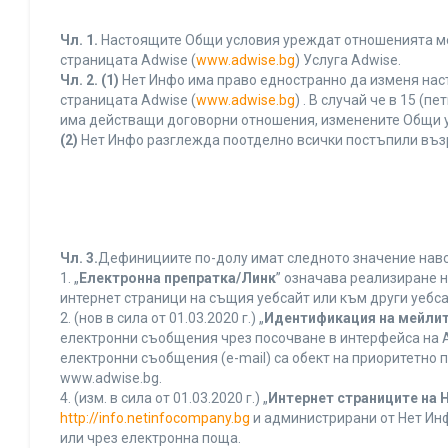
Чл. 1.
Настоящите Общи условия уреждат отношенията межд
страницата Adwise (
www.adwise.bg
) Услуга Adwise.
Чл. 2.
(1)
Нет Инфо има право едностранно да изменя нас
страницата Adwise (
www.adwise.bg
) . В случай че в 15 
има действащи договорни отношения, изменените Общи у
(2)
Нет Инфо разглежда поотделно всички постъпили въз
Чл. 3.
Дефинициите по-долу имат следното значение нався
1. „
Електронна препратка/Линк
” означава реализиране 
интернет страници на същия уебсайт или към други уебса
2. (нов в сила от 01.03.2020 г.) „
Идентификация на мейлит
електронни съобщения чрез посочване в интерфейса на A
електронни съобщения (e-mail) са обект на приоритетно п
www.adwise.bg.
4. (изм. в сила от 01.03.2020 г.) „
Интернет страниците на 
http://info.netinfocompany.bg
и администрирани от Нет Инф
или чрез електронна поща.