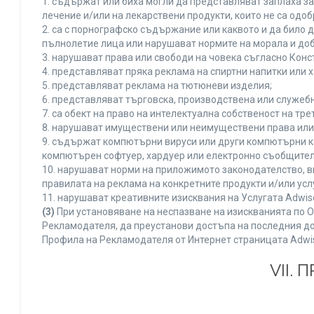
1. съдържат или биха могли да представляват заплаха з
лечение и/или на лекарствени продукти, които не са одо
2. са с порнографско съдържание или каквото и да било
пълнолетие лица или нарушават нормите на морала и доб
3. нарушават права или свободи на човека съгласно Конс
4. представляват пряка реклама на спиртни напитки или х
5. представляват реклама на тютюневи изделия;
6. представляват търговска, производствена или служеб
7. са обект на право на интелектуална собственост на тр
8. нарушават имуществени или неимуществени права или 
9. съдържат компютърни вируси или други компютърни к
компютърен софтуер, хардуер или електронно съобщител
10. нарушават норми на приложимото законодателство, в
правилата на реклама на конкретните продукти и/или усл
11. нарушават креативните изисквания на Услугата Adwi
(3)
При установяване на неспазване на изискванията по О
Рекламодателя, да преустанови достъпа на последния до
Профила на Рекламодателя от Интернет страницата Adwi
VII.