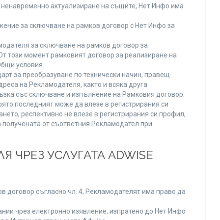
ли ненавременно актуализиране на същите, Нет Инфо има
ение за сключване на рамков договор с Нет Инфо за
одателя за сключване на рамков договор за
От този момент рамковият договор за реализиране на
Общи условия.
арт за преобразуване по технически начин, правещ
реса на Рекламодателя, както и всяка друга
зка със сключване и изпълнение на Рамковия договор.
оято последният може да влезе в регистрирания си
ането, респективно не влезе в регистрирания си профил,
ва получената от съответния Рекламодател при
Я ЧРЕЗ УСЛУГАТА ADWISE
в договор съгласно чл. 4, Рекламодателят има право да
нии чрез електронно изявление, изпратено до Нет Инфо