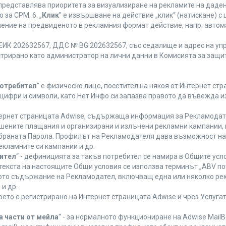
 представлява приоритета за визуализиране на рекламите на даден
за CPM. 6. „
Клик
” е извършване на действие „клик“ (натискане) 
лнение на предвиденото в рекламния формат действие, напр. авт
ЕИК 202632567, ДДС № BG 202632567, със седалище и адрес на упра
регистрирано като администратор на лични данни в Комисията за защи
Потребител
” е физическо лице, посетител на някоя от Интернет стр
, цифри и символи, като Нет Инфо си запазва правото да въвежда 
нтернет страницата Adwise, съдържаща информация за Рекламодател
ршените плащания и организирани и излъчени рекламни кампании,
браната Парола. Профилът на Рекламодателя дава възможност на 
екламните си кампании и др.
бител
“ - дефиницията за такъв потребител се намира в Общите усло
в текста на настоящите Общи условия се използва терминът „ABV по
ното съдържание на Рекламодател, включващ една или няколко рек
и др.
което е регистрирано на Интернет страницата Adwise и чрез Услуг
а части от мейла
“ - за нормалното функциониране на Adwise MailB