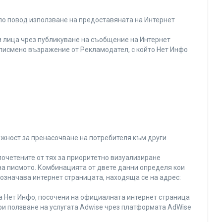
по повод използване на предоставяната на Интернет
 лица чрез публикуване на съобщение на Интернет
и писмено възражение от Рекламодател, с който Нет Инфо
ожност за пренасочване на потребителя към други
почетените от тях за приоритетно визуализиране
на писмото. Комбинацията от двете данни определя кои
 означава интернет страницата, находяща се на адрес:
на Нет Инфо, посочени на официалната интернет страница
ри ползване на услугата Adwise чрез платформата AdWise