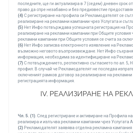
последните, ще ги актуализира в 7 (седем) дневен срок 
право да спре незабавно и без предизвестие предоставян
(4)
С регистриране на профила си Рекламодателят се съг
реализиране на рекламни кампании чрез Услугата и съгл
(5)
Нет Инфо потвърждава успешната регистрация на Про
реализиране на рекламни кампании при Общите условия 
рекламни кампании при Общите условия се счита за склю
(6)
Нет Инфо записва електронното изявление на Рекламо
възможно неговото възпроизвеждане. Нет Инфо съхранява 
информация, необходима за идентифициране на Рекламод
(7)
С потвърждението, респективно съгласието по ал. 5, 
профил. В случай че Рекламодателят не последва изпрате
сключеният рамков договор за реализиране на рекламни 
регистрацията информация.
IV. РЕАЛИЗИРАНЕ НА РЕ
Чл. 5.
(1)
. След регистриране и активиране на Профила н
реализира и излъчва рекламни кампании чрез Услугата A
(2)
Рекламодателят заявява отделна рекламна кампания к