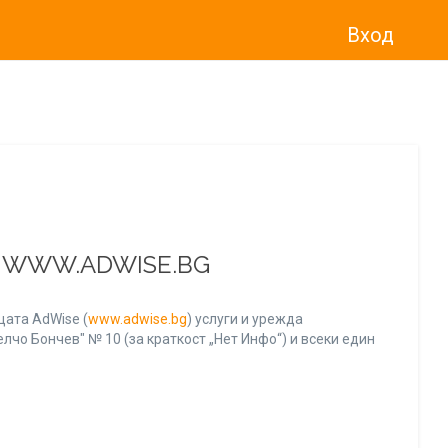
Вход
о“
)
прекратява услугата Adwise
считано от
01.01.2026 г
.
А WWW.ADWISE.BG
ата AdWise (
www.adwise.bg
) услуги и урежда
лчо Бончев" № 10 (за краткост „Нет Инфо“) и всеки един