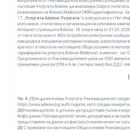
изпратените от Рекламодателя електронни съобщения (e-
съгласие Услугата Adwise да анализира Subject полетата
реализиране на Adwise Mailboost DKIM идентификатор. За
17. „
Услугата Adwise/ Услугата
“ е осигурената от Нет И
излъчване, статистика и организация на рекламни кампан
Интернет страницата Adwise. 18. (нов в сила от 01.03..2020 
от тях и получени от ABV потребител електронни съобщен
извършва в специални рекламни позиции, разположени в г
краткост в текста на настоящите Общи условия се използва 
тарифиране на услугата Adwise Mailboost, а именно - на 
Предложената от Рекламодателите цена на 1000 импресии
приемлива цена за CPM е 4 лв. (четири лева) без ДДС. 
Чл. 4.
(1)
За да използва Услугата, Рекламодателят следва
https://www.adwise.bg/auth/register, като следва конкр
(2)
Рекламодателят е длъжен да предостави пълни и верни
Инфо данни. Рекламодателят може да коригира и актуал
предоставяне на данни за фактура (с изключение на случа
(3)
С приемане на настоящите Общи условия Рекламодателя