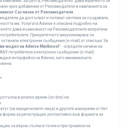
а кампания. За целта, Рекламодателят дава изричното си
ирани чрез добавения от Рекламодателя в кампанията за
ерминът Съгласие от Рекламодателя
.
модатели да достъпват и ползват система за създаване,
ността им. Услугата Adwise е описана подробно на
га, която дава възможност на Рекламодателите изпратени
V потребителите. Приоритетното визуализиране се
останали електронни съобщения (e-mail) от списъка. За
ви модел на Adwise Mailboost
“ - определя начина на
т ABV потребителя електронно съобщение (e-mail).
жда в интерфейса на Adwise, като минималната
ожена.
.
остъпна в реално време (on-line) на
.
тут (за юридическите лица) и другите изискуеми от Нет
а форма за регистрация, респективно във формата за
ция, са верни, пълни и точни и при промяна на