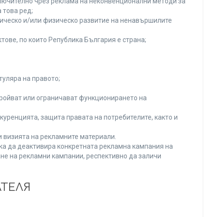
включително чрез реклама на неконвенционални методи за
 това ред;
хическо и/или физическо развитие на ненавършилите
тове, по които Република България е страна;
туляра на правото;
тройват или ограничават функционирането на
уренцията, защита правата на потребителите, както и
и визията на рекламните материали.
нка да деактивира конкретната рекламна кампания на
не на рекламни кампании, респективно да заличи
АТЕЛЯ