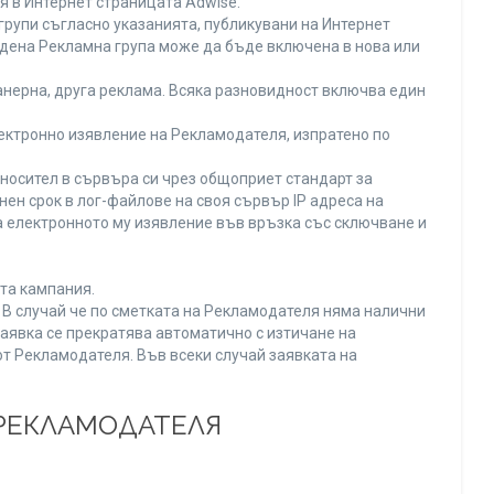
я в Интернет страницата Adwise.
рупи съгласно указанията, публикувани на Интернет
адена Рекламна група може да бъде включена в нова или
нерна, друга реклама. Всяка разновидност включва един
ектронно изявление на Рекламодателя, изпратено по
носител в сървъра си чрез общоприет стандарт за
н срок в лог-файлове на своя сървър IP адреса на
 електронното му изявление във връзка със сключване и
та кампания.
. В случай че по сметката на Рекламодателя няма налични
заявка се прекратява автоматично с изтичане на
от Рекламодателя. Във всеки случай заявката на
 РЕКЛАМОДАТЕЛЯ