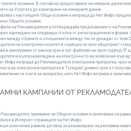
от тяхната промяна. В случай на предоставяне на неверни данни и
ето на Услугата до коригиране на неверните данни.
ласява с настоящите Общи условия и изпраща до Нет Инфо предлож
асно Общите условия.
фила на Рекламодателя и потвърждава предложението на Реклам
чрез зареждане на следваща стъпка от регистрационната форма. 
чен между страните и отношенията между тях се уреждат от тези 
дателя на електронен носител в сървъра си чрез общоприет станд
в изискуемия от закона срок в лог-файлове на своя сървър, IP ад
ателя и възпроизвеждане на електронното му изявление във връ
Нет Инфо изпраща до Рекламодателя електронна препратка, чрез к
ната му електронна препратка в 7 (седем) дневен срок от получав
кампании се счита за прекратен, като Нет Инфо изтрива и залича
КЛАМНИ КАМПАНИИ ОТ РЕКЛАМОДАТЕЛ
а Рекламодател, приемане на Общите условия и сключване на рамко
dwise в Интернет страниците на Нет Инфо.
ъм сключения рамков договор за реализиране на рекламни кампа