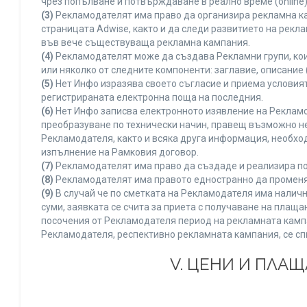
чрез попълване и потвърждаване в реално време (online)
(3)
Рекламодателят има право да организира рекламна ка
страницата Adwise, както и да следи развитието на рек
във вече съществуваща рекламна кампания.
(4)
Рекламодателят може да създава Рекламни групи, кои
или няколко от следните компоненти: заглавие, описание 
(5)
Нет Инфо изразява своето съгласие и приема условия
регистрираната електронна поща на последния.
(6)
Нет Инфо записва електронното изявление на Рекламо
преобразуване по технически начин, правещ възможно не
Рекламодателя, както и всяка друга информация, необх
изпълнение на Рамковия договор.
(7)
Рекламодателят има право да създаде и реализира по
(8)
Рекламодателят има правото едностранно да променя 
(9)
В случай че по сметката на Рекламодателя има наличн
суми, заявката се счита за приета с получаване на плащ
посочения от Рекламодателя период на рекламната кампан
Рекламодателя, респективно рекламната кампания, се сп
V. ЦЕНИ И ПЛА