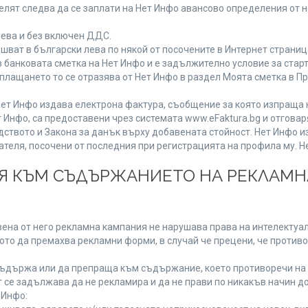
лят следва да се заплати на Нет Инфо авансово определения от 
лева и без включен ДДС.
ат в български лева по някой от посочените в Интернет страница
 банковата сметка на Нет Инфо и е задължително условие за стар
а плащането то се отразява от Нет Инфо в раздел Моята сметка в 
ия Нет Инфо издава електрона фактура, съобщение за която изпращ
 Инфо, са предоставени чрез системата www.eFaktura.bg и отговар
дството и Закона за данък върху добавената стойност. Нет Инфо 
ля, посочени от последния при регистрацията на профила му. Нет
ИЯ КЪМ СЪДЪРЖАНИЕТО НА РЕКЛАМ
ена от него рекламна кампания не нарушава права на интелектуалн
то да премахва рекламни форми, в случай че прецени, че противо
ъдържа или да препраща към съдържание, което противоречи на 
 се задължава да не рекламира и да не прави по никакъв начин до
 Инфо: