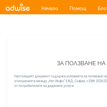
Начало
Помощ
Бло
Уважаеми рекламодатели, с настоящото съобщение бих
ЗА ПОЛЗВАНЕ НА
Настоящият документ съдържа условията за ползване на
отношенията между „Нет Инфо“ ЕАД, София, с ЕИК 20263256
от потребителите на дадените услуги.