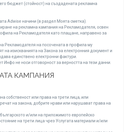
него бюджет (стойност) на създадената рекламна
та Adwise начини (в раздел Моята сметка).
тиране на рекламна кампания на Рекламодателя, освен
Профила на Рекламодателя като плащане, направено за
а на Рекламодателя на посочената в профила му
ят на изискванията на Закона за електронния документ и
издава единствено електронни фактури.
 Инфо не носи отговорност за верността на тези данни.
НАТА КАМПАНИЯ
а собственост или права на трети лица, или
речат на закона, добрите нрави или нарушават права на
българското и/или на приложимото европейско
стояние на трети лица чрез Услугата материали и/или