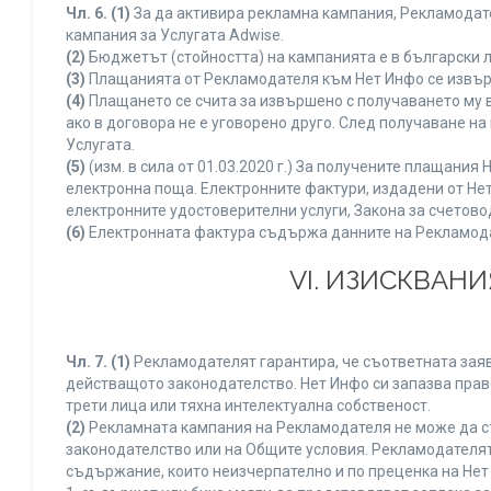
Чл. 6.
(1)
За да активира рекламна кампания, Рекламодате
кампания за Услугата Adwise.
(2)
Бюджетът (стойността) на кампанията е в български 
(3)
Плащанията от Рекламодателя към Нет Инфо се извършв
(4)
Плащането се счита за извършено с получаването му в
ако в договора не е уговорено друго. След получаване н
Услугата.
(5)
(изм. в сила от 01.03.2020 г.) За получените плащан
електронна поща. Електронните фактури, издадени от Нет
електронните удостоверителни услуги, Закона за счетово
(6)
Електронната фактура съдържа данните на Рекламодате
VI. ИЗИСКВАН
Чл. 7.
(1)
Рекламодателят гарантира, че съответната заяв
действащото законодателство. Нет Инфо си запазва право
трети лица или тяхна интелектуална собственост.
(2)
Рекламната кампания на Рекламодателя не може да с
законодателство или на Общите условия. Рекламодателят
съдържание, които неизчерпателно и по преценка на Нет