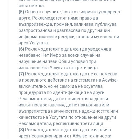
своя сметка.
(5)
Освен в случаите, когато е изрично уговорено
друго, Рекламодателят няма право да
възпроизвежда, променя, заличава, публикува,
разпространява и разгласява по друг начин
информационните ресурси, станали му известни
чрез Услугата.
(6)
Рекламодателят е длъжен да уведомява
незабавно Нет Инфо за всеки случай на
нарушение на тези Общи условия при
използване на Услугата от трети лица.
(7)
Рекламодателят е длъжен да не се намесва
в правилното действие на системата на Adwise,
включително, но не само: да не осуетява
процедурата по идентификация на други
Рекламодатели; да не осъществява достъп
извън предоставения; да не накърнява или
възпрепятства наличността, надеждността или
качеството на Услугата по отношение на други
Рекламодатели, респективно трети лица.
(8)
Рекламодателят е длъжен да не извлича
чрез несанкционирани от Adwise технически