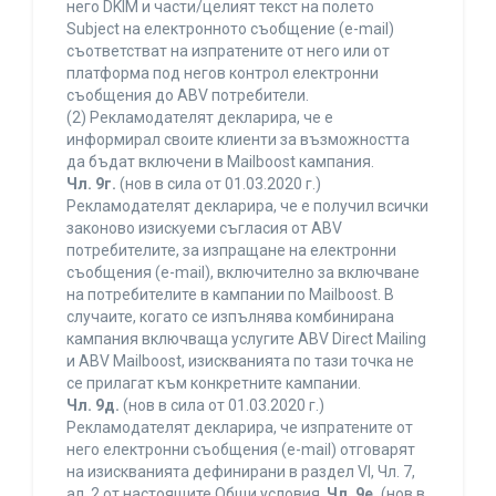
него DKIM и части/целият текст на полето
Subject на електронното съобщение (e-mail)
съответстват на изпратените от него или от
платформа под негов контрол електронни
съобщения до ABV потребители.
(2) Рекламодателят декларира, че е
информирал своите клиенти за възможността
да бъдат включени в Mailboost кампания.
Чл. 9г.
(нов в сила от 01.03.2020 г.)
Рекламодателят декларира, че е получил всички
законово изискуеми съгласия от ABV
потребителите, за изпращане на електронни
съобщения (e-mail), включително за включване
на потребителите в кампании по Mailboost. В
случаите, когато се изпълнява комбинирана
кампания включваща услугите ABV Direct Mailing
и ABV Mailboost, изискванията по тази точка не
се прилагат към конкретните кампании.
Чл. 9д.
(нов в сила от 01.03.2020 г.)
Рекламодателят декларира, че изпратените от
него електронни съобщения (e-mail) отговарят
на изискванията дефинирани в раздел VI, Чл. 7,
ал. 2 от настоящите Общи условия.
Чл. 9е.
(нов в