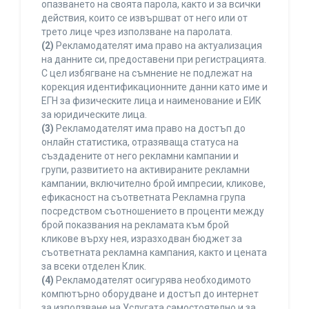
опазването на своята парола, както и за всички
действия, които се извършват от него или от
трето лице чрез използване на паролата.
(2)
Рекламодателят има право на актуализация
на данните си, предоставени при регистрацията.
С цел избягване на съмнение не подлежат на
корекция идентификационните данни като име и
ЕГН за физическите лица и наименование и ЕИК
за юридическите лица.
(3)
Рекламодателят има право на достъп до
онлайн статистика, отразяваща статуса на
създадените от него рекламни кампании и
групи, развитието на активираните рекламни
кампании, включително брой импресии, кликове,
ефикасност на съответната Рекламна група
посредством съотношението в проценти между
брой показвания на рекламата към брой
кликове върху нея, изразходван бюджет за
съответната рекламна кампания, както и цената
за всеки отделен Клик.
(4)
Рекламодателят осигурява необходимото
компютърно оборудване и достъп до интернет
за използване на Услугата самостоятелно и за