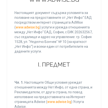
Настоящият документ съдържа условията за
ползване на предоставяните от „Нет Инфо“ ЕАД
посредством интернет страницата AdWise
(
www.adwise.bg
) услуги и урежда отношенията
между „Нет Инфо“ ЕАД, София, с ЕИК 202632567,
със седалище и адрес на управление: гр. София
1528, ул. "Неделчо Бончев" № 10 (за краткост
„Нет Инфо“) и всеки един от потребителите на
дадените услуги.
І. ПРЕДМЕТ
Чл. 1.
Настоящите Общи условия уреждат
отношенията между Нет Инфо, от една страна, и
Рекламодатели, от друга страна, по повод
използване на предоставяната на Интернет
страницата Adwise (
www.adwise.bg
) Услуга
Adwise.