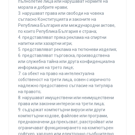
пълнолетие лица или нарушават нормите на
морала и добрите нрави;
3. нарушават права или свободи на човека
съгласно Конституцията и законите на
Република България или международни актове,
по които Република България е страна;
4. представляват пряка реклама на спиртни
напитки или хазартни игри;
5. представляват реклама на тютюневи изделия;
6. представляват търговска, производствена
или служебна тайна или друга конфиденциална
информация на трето лице;
7. са обект на право на интелектуална
собственост на трети лица, освен с изричното
надлежно предоставено съгласие на титуляра
на правото;
8. нарушават имуществени или неимуществени
права или законни интереси на трети лица;
9. съдържат компютърни вируси или други
компютърни кодове, файлове или програми,
предназначени да прекъсват, разстройват или
ограничават функционирането на компютърен
софтуер, хардуер или електронно съобщително