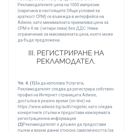
Рекламодателите цена на 1000 импресии
(наричана в настоящите Общи условия за
краткост CPM) се въвежда в интерфейса на
Adwise, като минималната приемлива цена за
CPM е 4 лв. (четири лева) без ДДС. Няма
ограничение за максималната цена, която може
да бъде предложена.
ІІІ. РЕГИСТРИРАНЕ НА
РЕКЛАМОДАТЕЛ.
Чл. 4.
(1)
За да използва Услугата,
Рекламодателят следва да регистрира собствен
профил на Интернет страницата Adwise,
достъпна в реално време (on-line) на
https://www.adwise.bg/auth/register, като следва
конкретните стъпки и предостави изискуемата
регистрационна информация.
(2)
Рекламодателят е длъжен да предостави
пълни и верни данни относно самоличността (за