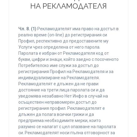
НА РЕКЛАМОДАТЕЛЯ
Чл. 8.
(1)
Рекламодателят има право на достъп в
реално време (on-line) до регистрирания си
Профил, респективно до предоставените му
Услуги чрез определена от него парола.
Паролата е избран от Рекламодателя код от
букви, цифри и знаци, който заедно с посоченото
Потребителско име служи за достъп до
регистрирания Профил на Рекламодателя и за
индивидуализиране на Рекламодателя.
Рекламодателят е длъжен да не прави
достояние на трети лица паролата си и да
уведомява незабавно Нет Инфо в случай на
осъществен неправомерен достъп до
регистрирания профил. Рекламодателят е
длъжен да полага всички грижи и да
предприема необходимите мерки, които
разумно се налагат с цел опазване на паролата
си. Рекламодателят носи пълна отговорност за