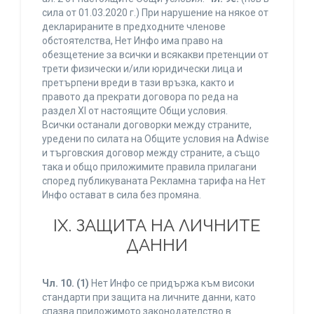
сила от 01.03.2020 г.) При нарушение на някое от
декларираните в предходните членове
обстоятелства, Нет Инфо има право на
обезщетение за всички и всякакви претенции от
трети физически и/или юридически лица и
претърпени вреди в тази връзка, както и
правото да прекрати договора по реда на
раздел XI от настоящите Общи условия.
Всички останали договорки между страните,
уредени по силата на Общите условия на Adwise
и търговския договор между страните, а също
така и общо приложимите правила прилагани
според публикуваната Рекламна тарифа на Нет
Инфо остават в сила без промяна.
IХ. ЗАЩИТА НА ЛИЧНИТЕ
ДАННИ
Чл. 10.
(1)
Нет Инфо се придържа към високи
стандарти при защита на личните данни, като
спазва приложимото законодателство в