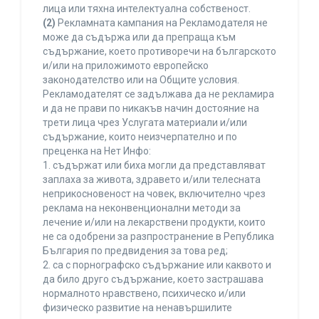
лица или тяхна интелектуална собственост.
(2)
Рекламната кампания на Рекламодателя не
може да съдържа или да препраща към
съдържание, което противоречи на българското
и/или на приложимото европейско
законодателство или на Общите условия.
Рекламодателят се задължава да не рекламира
и да не прави по никакъв начин достояние на
трети лица чрез Услугата материали и/или
съдържание, които неизчерпателно и по
преценка на Нет Инфо:
1. съдържат или биха могли да представляват
заплаха за живота, здравето и/или телесната
неприкосновеност на човек, включително чрез
реклама на неконвенционални методи за
лечение и/или на лекарствени продукти, които
не са одобрени за разпространение в Република
България по предвидения за това ред;
2. са с порнографско съдържание или каквото и
да било друго съдържание, което застрашава
нормалното нравствено, психическо и/или
физическо развитие на ненавършилите