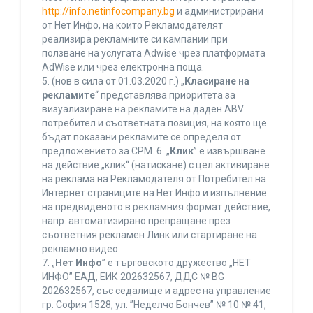
http://info.netinfocompany.bg
и администрирани
от Нет Инфо, на които Рекламодателят
реализира рекламните си кампании при
ползване на услугата Adwise чрез платформата
AdWise или чрез електронна поща.
5. (нов в сила от 01.03.2020 г.) „
Класиране на
рекламите
“ представлява приоритета за
визуализиране на рекламите на даден ABV
потребител и съответната позиция, на която ще
бъдат показани рекламите се определя от
предложението за CPM. 6. „
Клик
” е извършване
на действие „клик“ (натискане) с цел активиране
на реклама на Рекламодателя от Потребител на
Интернет страниците на Нет Инфо и изпълнение
на предвиденото в рекламния формат действие,
напр. автоматизирано препращане през
съответния рекламен Линк или стартиране на
рекламно видео.
7. „
Нет Инфо
” е търговското дружество „НЕТ
ИНФО” ЕАД, ЕИК 202632567, ДДС № BG
202632567, със седалище и адрес на управление
гр. София 1528, ул. ”Неделчо Бончев” № 10 № 41,