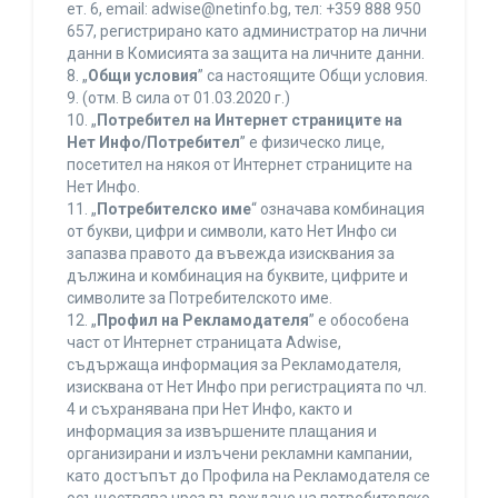
ет. 6, еmail: adwise@netinfo.bg, тел: +359 888 950
657, регистрирано като администратор на лични
данни в Комисията за защита на личните данни.
8. „
Общи условия
” са настоящите Общи условия.
9. (отм. В сила от 01.03.2020 г.)
10. „
Потребител на Интернет страниците на
Нет Инфо/Потребител
” е физическо лице,
посетител на някоя от Интернет страниците на
Нет Инфо.
11. „
Потребителско име
“ означава комбинация
от букви, цифри и символи, като Нет Инфо си
запазва правото да въвежда изисквания за
дължина и комбинация на буквите, цифрите и
символите за Потребителското име.
12. „
Профил на Рекламодателя
” е обособена
част от Интернет страницата Adwise,
съдържаща информация за Рекламодателя,
изисквана от Нет Инфо при регистрацията по чл.
4 и съхранявана при Нет Инфо, както и
информация за извършените плащания и
организирани и излъчени рекламни кампании,
като достъпът до Профила на Рекламодателя се