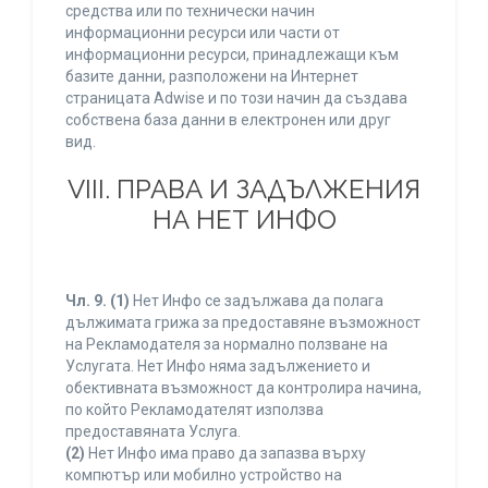
средства или по технически начин
информационни ресурси или части от
информационни ресурси, принадлежащи към
базите данни, разположени на Интернет
страницата Adwise и по този начин да създава
собствена база данни в електронен или друг
вид.
VIII. ПРАВА И ЗАДЪЛЖЕНИЯ
НА НЕТ ИНФО
Чл. 9.
(1)
Нет Инфо се задължава да полага
дължимата грижа за предоставяне възможност
на Рекламодателя за нормално ползване на
Услугата. Нет Инфо няма задължението и
обективната възможност да контролира начина,
по който Рекламодателят използва
предоставяната Услуга.
(2)
Нет Инфо има право да запазва върху
компютър или мобилно устройство на