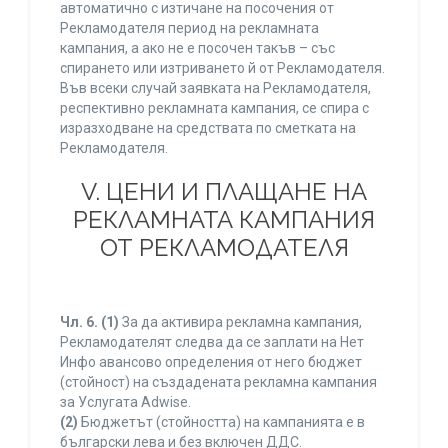
автоматично с изтичане на посочения от
Рекламодателя период на рекламната
кампания, а ако не е посочен такъв – със
спирането или изтриването й от Рекламодателя.
Във всеки случай заявката на Рекламодателя,
респективно рекламната кампания, се спира с
изразходване на средствата по сметката на
Рекламодателя.
V. ЦЕНИ И ПЛАЩАНЕ НА
РЕКЛАМНАТА КАМПАНИЯ
ОТ РЕКЛАМОДАТЕЛЯ
Чл. 6.
(1)
За да активира рекламна кампания,
Рекламодателят следва да се заплати на Нет
Инфо авансово определения от него бюджет
(стойност) на създадената рекламна кампания
за Услугата Adwise.
(2)
Бюджетът (стойността) на кампанията е в
български лева и без включен ДДС.