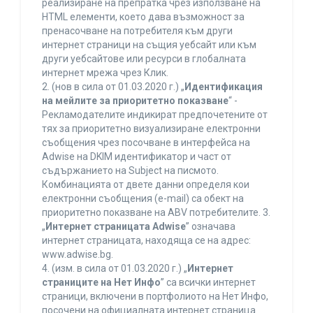
реализиране на препратка чрез използване на
HTML елементи, което дава възможност за
пренасочване на потребителя към други
интернет страници на същия уебсайт или към
други уебсайтове или ресурси в глобалната
интернет мрежа чрез Клик.
2. (нов в сила от 01.03.2020 г.) „
Идентификация
на мейлите за приоритетно показване
“ -
Рекламодателите индикират предпочетените от
тях за приоритетно визуализиране електронни
съобщения чрез посочване в интерфейса на
Adwise на DKIM идентификатор и част от
съдържанието на Subject на писмото.
Комбинацията от двете данни определя кои
електронни съобщения (e-mail) са обект на
приоритетно показване на ABV потребителите. 3.
„
Интернет страницата Adwise
” означава
интернет страницата, находяща се на адрес:
www.adwise.bg.
4. (изм. в сила от 01.03.2020 г.) „
Интернет
страниците на Нет Инфо
” са всички интернет
страници, включени в портфолиото на Нет Инфо,
посочени на официалната интернет страница