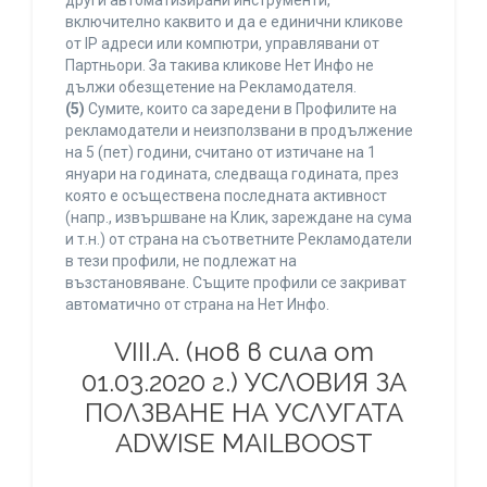
други автоматизирани инструменти,
включително каквито и да е единични кликове
от IP адреси или компютри, управлявани от
Партньори. За такива кликове Нет Инфо не
дължи обезщетение на Рекламодателя.
(5)
Сумите, които са заредени в Профилите на
рекламодатели и неизползвани в продължение
на 5 (пет) години, считано от изтичане на 1
януари на годината, следваща годината, през
която е осъществена последната активност
(напр., извършване на Клик, зареждане на сума
и т.н.) от страна на съответните Рекламодатели
в тези профили, не подлежат на
възстановяване. Същите профили се закриват
автоматично от страна на Нет Инфо.
VIII.A. (нов в сила от
01.03.2020 г.) УСЛОВИЯ ЗА
ПОЛЗВАНЕ НА УСЛУГАТА
ADWISE MAILBOOST