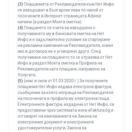
(3)
Плащанията от Рекламодателя към Нет Инфо
се извършват в български лева по някой от
посочените в Интернет страницата Adwise
начини (в раздел Моята сметка).
(4)
Плащането се счита за извършено с
получаването му в банковата сметка на Нет
Инфо и е задължително условие за стартиране
на рекламна кампания на Рекламодателя, освен
ако в договора не е уговорено друго. След
получаване на плащането то се отразява от Нет
Инфо в раздел Моята сметка в Профила на
Рекламодателя като плащане, направено за
Услугата.
(5)
(изм. в сила от 01.03.2020 г.) За получените
плащания Нет Инфо издава електрона фактура,
съобщение за която изпраща на Рекламодателя
на посочената в профила му електронна поща.
Електронните фактури, издадени от Нет Инфо, са
предоставени чрез системата www.eFaktura.bg и
отговарят на изискванията на Закона за
електронния документ и електронните
удостоверителни услуги, Закона за