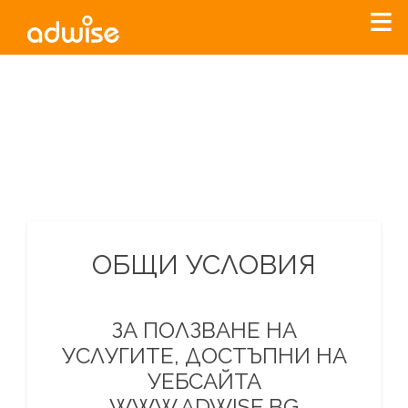
Уважаеми рекламодатели, с настоящото съобщение
бихме искали да Ви уведомим, че „Нет Инфо“ ЕАД (
„Нет
Инфо“
)
прекратява услугата Adwise
считано от
01.01.2026
г
.
За повече информация, натиснете
тук.
ОБЩИ УСЛОВИЯ
ЗА ПОЛЗВАНЕ НА
УСЛУГИТЕ, ДОСТЪПНИ НА
УЕБСАЙТА
WWW.ADWISE.BG