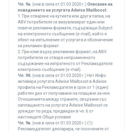
Чл. 9а.
(нов в сила от 01.03.2020 г.)
Описание на
поведението на услугата Adwise Mailboost:
1. При отваряне на кутията или друга папка, на
ABV потребителя се визуализират един или
повече рекламни формати, съдържащи Subject
на електронното съобщение (e-mail), който е
обект на изпълнение от услугата и обозначение
за рекламен формат.
2. При клик върху рекламния формат, на ABV
потребителя се отваря непромененото
съдържание на изпратеното от Рекламодателя
електронно съобщение (e-mail).
Чл. 9б.
(нов в сила от 01.03.2020 г.) Нет Инфо
активира услугата Adwise Mailboost в Adwise
профила на Рекламодателя в срок от 1 (един)
работен ден от получаване на плащане за нея.
Отношенията между страните, свързани със
заплащането на услугата Adwise Mailboost се
уреждат по реда, предвиден в чл. 6 от
настоящите Общи условия.
Чл. 9в.
(нов в сила от 01.03.2020 г.) (1)
Рекламодателят декларира, че посочените от