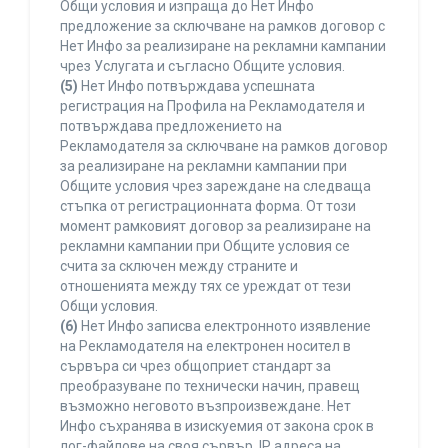
Общи условия и изпраща до Нет Инфо
предложение за сключване на рамков договор с
Нет Инфо за реализиране на рекламни кампании
чрез Услугата и съгласно Общите условия.
(5)
Нет Инфо потвърждава успешната
регистрация на Профила на Рекламодателя и
потвърждава предложението на
Рекламодателя за сключване на рамков договор
за реализиране на рекламни кампании при
Общите условия чрез зареждане на следваща
стъпка от регистрационната форма. От този
момент рамковият договор за реализиране на
рекламни кампании при Общите условия се
счита за сключен между страните и
отношенията между тях се уреждат от тези
Общи условия.
(6)
Нет Инфо записва електронното изявление
на Рекламодателя на електронен носител в
сървъра си чрез общоприет стандарт за
преобразуване по технически начин, правещ
възможно неговото възпроизвеждане. Нет
Инфо съхранява в изискуемия от закона срок в
лог-файлове на своя сървър, IP адреса на