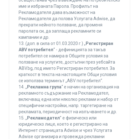
осъществява чрез въвеждане на потребителско
име и избраната Парола. Профилът на
Рекламодателя дава възможност на
Рекламодателя да ползва Услугата Adwise, да
прекрати нейното ползване, да променя
паролата си, да заплаща рекламните си
кампании и др.
13. (доп. в сила от 01.03.2020 г.) „
Регистриран
ABV потребител
“ - дефиницията за такъв
потребител се намира в Общите условия за
ползване на услугите, достъпни през уебсайта
ABV.bg, под името Регистриран потребител. За
краткост в текста на настоящите Общи условия
се използва терминът „ABV потребител“.
14. „
Рекламна група
“ е начин на организация на
рекламното съдържание на Рекламодател,
включващ една или няколко реклами и набор от
специфични настройки, напр. таргетиране на
рекламата, периодичност на излъчването и др.
15. „
Рекламодател
” е физическо или
юридическо лице, което е регистрирано на
Интернет страницата Adwise и чрез Услугата
Adwise организира и провежда рекламни