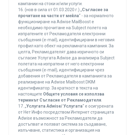
кампании на стоки и/или услуги.
16. (нов в сила от 01.03.2020 г.) „
Съгласие за
прочитане на части от мейла
“ - за нормалното
функциониране на Adwise MailBoost е
необходимо прочитане на Subject полето на
изпратените от Рекламодателя електронни
съобщения (e-mail), идентифицирани в неговия
профил като обект на рекламната кампания. За
целта, Рекламодателят дава изричното си
съгласие Услугата Adwise да анализира Subject
полетата на изпратени от него електронни
съобщения (e-mail), идентифицирани чрез
добавения от Рекламодателя в кампанията за
реализиране на Adwise Mailboost DKIM
идентификатор. За краткост в текста на
настоящите
Общите условия се използва
терминът Съгласие от Рекламодателя
.
17. „
Услугата Adwise/ Услугата
“ е осигурената
от Нет Инфо посредством Интернет страницата
Adwise възможност за Рекламодатели да
достъпват и ползват система за създаване,
излъчване, статистика и организация на