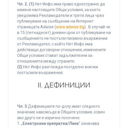
Чл. 2.
(1)
Нет Инфо има право едностранно да
изменя настоящите Общи условия, за което
уведомява Рекламодатели и трети лица чрез
публикуване на съобщение на Интернет
страницата Adwise (
www.adwise.bg
) . В случай че
в 15 (петнадесет) дневен срок от публикуване на
съобщението не постъпи писмено възражение
от Рекламодател, с който Нет Инфо има
действащи договорни отношения, изменените
Общи условия стават задължителни за
отношенията между страните.
(2)
Нет Инфо разглежда поотделно всички
постъпили възражения.
ІІ. ДЕФИНИЦИИ
Чл. 3.
Дефинициите по-долу имат следното
значение навсякъде в Общите условия, освен
ако друго не е изрично посочено:
1. „
Електронна препратка/Линк
” означава