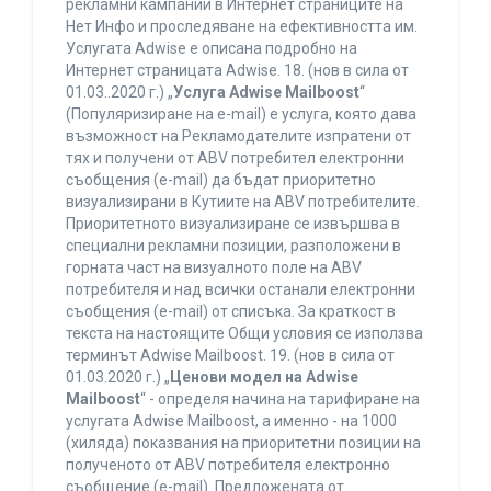
рекламни кампании в Интернет страниците на
Нет Инфо и проследяване на ефективността им.
Услугата Adwise е описана подробно на
Интернет страницата Adwise. 18. (нов в сила от
01.03..2020 г.) „
Услуга Adwise Mailboost
“
(Популяризиране на e-mail) е услуга, която дава
възможност на Рекламодателите изпратени от
тях и получени от ABV потребител електронни
съобщения (e-mail) да бъдат приоритетно
визуализирани в Кутиите на ABV потребителите.
Приоритетното визуализиране се извършва в
специални рекламни позиции, разположени в
горната част на визуалното поле на ABV
потребителя и над всички останали електронни
съобщения (e-mail) от списъка. За краткост в
текста на настоящите Общи условия се използва
терминът Adwise Mailboost. 19. (нов в сила от
01.03.2020 г.) „
Ценови модел на Adwise
Mailboost
“ - определя начина на тарифиране на
услугата Adwise Mailboost, а именно - на 1000
(хиляда) показвания на приоритетни позиции на
полученото от ABV потребителя електронно
съобщение (e-mail). Предложената от