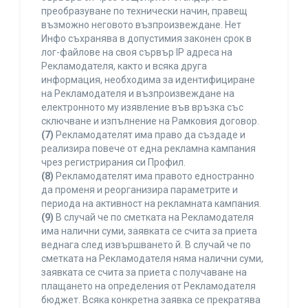
преобразуване по технически начин, правещ
възможно неговото възпроизвеждане. Нет
Инфо съхранява в допустимия законен срок в
лог-файлове на своя сървър IP адреса на
Рекламодателя, както и всяка друга
информация, необходима за идентифициране
на Рекламодателя и възпроизвеждане на
електронното му изявление във връзка със
сключване и изпълнение на Рамковия договор.
(7)
Рекламодателят има право да създаде и
реализира повече от една рекламна кампания
чрез регистрирания си Профил.
(8)
Рекламодателят има правото едностранно
да променя и реорганизира параметрите и
периода на активност на рекламната кампания.
(9)
В случай че по сметката на Рекламодателя
има налични суми, заявката се счита за приета
веднага след извършването й. В случай че по
сметката на Рекламодателя няма налични суми,
заявката се счита за приета с получаване на
плащането на определения от Рекламодателя
бюджет. Всяка конкретна заявка се прекратява