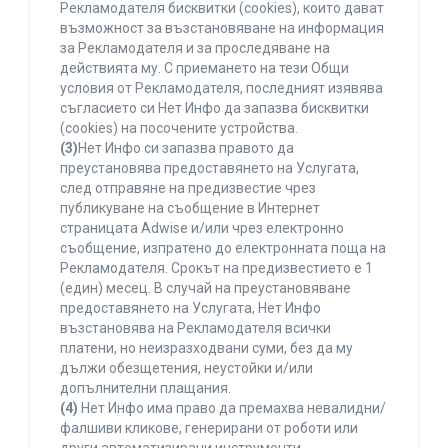
Рекламодателя бисквитки (cookies), които дават
възможност за възстановяване на информация
за Рекламодателя и за проследяване на
действията му. С приемането на тези Общи
условия от Рекламодателя, последният изявява
съгласието си Нет Инфо да запазва бисквитки
(cookies) на посочените устройства.
(3)
Нет Инфо си запазва правото да
преустановява предоставянето на Услугата,
след отправяне на предизвестие чрез
публикуване на съобщение в Интернет
страницата Adwise и/или чрез електронно
съобщение, изпратено до електронната поща на
Рекламодателя. Срокът на предизвестието е 1
(един) месец. В случай на преустановяване
предоставянето на Услугата, Нет Инфо
възстановява на Рекламодателя всички
платени, но неизразходвани суми, без да му
дължи обезщетения, неустойки и/или
допълнителни плащания.
(4)
Нет Инфо има право да премахва невалидни/
фалшиви кликове, генерирани от роботи или