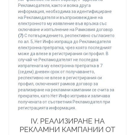
Рекламодателя, както и всяка друга
информация, необходима за идентифициране
на Рекламодателя и възпроизвеждане на
електронното му изявление във връзка със
сключване и изпълнение на Рамковия договор.
(7)
С потвърждението, респективно съгласието
по ал. 5, Нет Инфо изпраща до Рекламодателя
електронна препратка, чрез която последният
може да влезе в регистрирания си профил. В
случай че Рекламодателят не последва
изпратената му електронна препратка в 7
(седем) дневен срок от получаването,
респективно не влезе в регистрирания си
профил, сключеният рамков договор за
реализиране на рекламни кампании се счита за
прекратен, като Нет Инфо изтрива и заличава
получената от съответния Рекламодател при
регистрацията информация.
IV. РЕАЛИЗИРАНЕ НА
РЕКЛАМНИ КАМПАНИИ ОТ