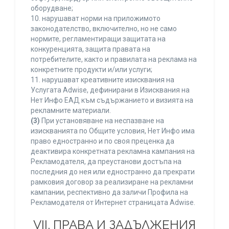
оборудване;
10. нарушават норми на приложимото
законодателство, включително, но не само
нормите, регламентиращи защитата на
конкуренцията, защита правата на
потребителите, както и правилата на реклама на
конкретните продукти и/или услуги;
11. нарушават креативните изисквания на
Услугата Adwise, дефинирани в Изисквания на
Нет Инфо ЕАД към съдържанието и визията на
рекламните материали.
(3)
При установяване на неспазване на
изискванията по Общите условия, Нет Инфо има
право едностранно и по своя преценка да
деактивира конкретната рекламна кампания на
Рекламодателя, да преустанови достъпа на
последния до нея или едностранно да прекрати
рамковия договор за реализиране на рекламни
кампании, респективно да заличи Профила на
Рекламодателя от Интернет страницата Adwise.
VII. ПРАВА И ЗАДЪЛЖЕНИЯ