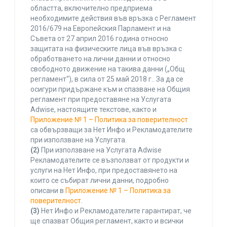
областта, включително предприема
необходимите действия във връзка с Регламент
2016/679 на Европейския Парламент и на
Съвета от 27 април 2016 година относно
защитата на физическите лица във връзка с
обработването на лични данни и относно
свободното движение на такива данни („Общ
регламент“), в сила от 25 май 2018 г.. За да се
осигури придържане към и спазване на Общия
регламент при предоставяне на Услугата
Adwise, настоящите текстове, както и
Приложение № 1 – Политика за поверителност
са обвързващи за Нет Инфо и Рекламодателите
при използване на Услугата.
(2)
При използване на Услугата Adwise
Рекламодателите се възползват от продукти и
услуги на Нет Инфо, при предоставянето на
които се събират лични данни, подробно
описани в
Приложение № 1 – Политика за
поверителност
.
(3)
Нет Инфо и Рекламодателите гарантират, че
ще спазват Общия регламент, както и всички