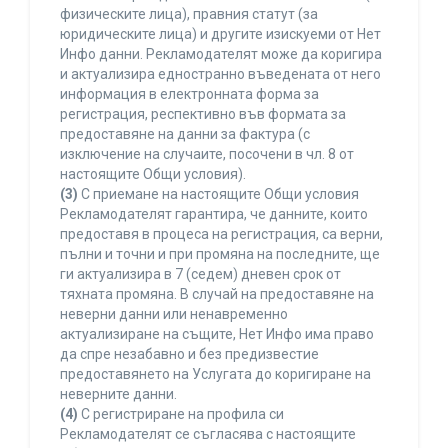
физическите лица), правния статут (за
юридическите лица) и другите изискуеми от Нет
Инфо данни. Рекламодателят може да коригира
и актуализира едностранно въведената от него
информация в електронната форма за
регистрация, респективно във формата за
предоставяне на данни за фактура (с
изключение на случаите, посочени в чл. 8 от
настоящите Общи условия).
(3)
С приемане на настоящите Общи условия
Рекламодателят гарантира, че данните, които
предоставя в процеса на регистрация, са верни,
пълни и точни и при промяна на последните, ще
ги актуализира в 7 (седем) дневен срок от
тяхната промяна. В случай на предоставяне на
неверни данни или ненавременно
актуализиране на същите, Нет Инфо има право
да спре незабавно и без предизвестие
предоставянето на Услугата до коригиране на
неверните данни.
(4)
С регистриране на профила си
Рекламодателят се съгласява с настоящите