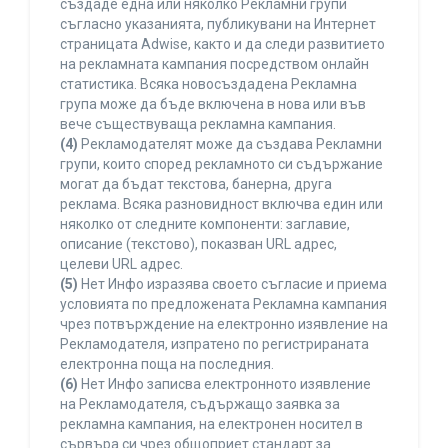
създаде една или няколко Рекламни групи
съгласно указанията, публикувани на Интернет
страницата Adwise, както и да следи развитието
на рекламната кампания посредством онлайн
статистика. Всяка новосъздадена Рекламна
група може да бъде включена в нова или във
вече съществуваща рекламна кампания.
(4)
Рекламодателят може да създава Рекламни
групи, които според рекламното си съдържание
могат да бъдат текстова, банерна, друга
реклама. Всяка разновидност включва един или
няколко от следните компоненти: заглавие,
описание (текстово), показван URL адрес,
целеви URL адрес.
(5)
Нет Инфо изразява своето съгласие и приема
условията по предложената Рекламна кампания
чрез потвърждение на електронно изявление на
Рекламодателя, изпратено по регистрираната
електронна поща на последния.
(6)
Нет Инфо записва електронното изявление
на Рекламодателя, съдържащо заявка за
рекламна кампания, на електронен носител в
сървъра си чрез общоприет стандарт за