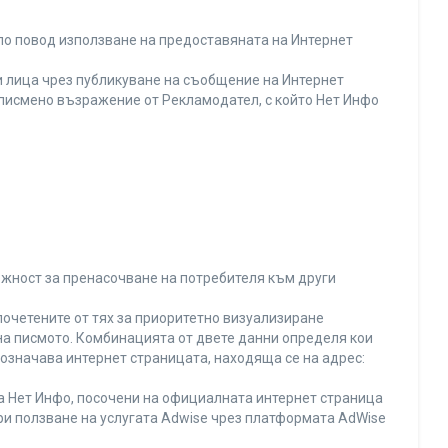
по повод използване на предоставяната на Интернет
 лица чрез публикуване на съобщение на Интернет
и писмено възражение от Рекламодател, с който Нет Инфо
ожност за пренасочване на потребителя към други
почетените от тях за приоритетно визуализиране
на писмото. Комбинацията от двете данни определя кои
 означава интернет страницата, находяща се на адрес:
на Нет Инфо, посочени на официалната интернет страница
ри ползване на услугата Adwise чрез платформата AdWise