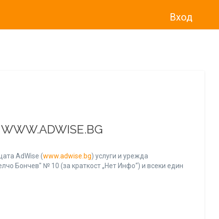
Вход
о“
)
прекратява услугата Adwise
считано от
01.01.2026 г
.
А WWW.ADWISE.BG
ата AdWise (
www.adwise.bg
) услуги и урежда
лчо Бончев" № 10 (за краткост „Нет Инфо“) и всеки един