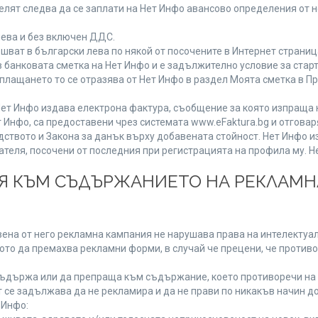
лят следва да се заплати на Нет Инфо авансово определения от 
лева и без включен ДДС.
ат в български лева по някой от посочените в Интернет страница
 банковата сметка на Нет Инфо и е задължително условие за стар
а плащането то се отразява от Нет Инфо в раздел Моята сметка в 
ия Нет Инфо издава електрона фактура, съобщение за която изпращ
 Инфо, са предоставени чрез системата www.eFaktura.bg и отговар
дството и Закона за данък върху добавената стойност. Нет Инфо 
ля, посочени от последния при регистрацията на профила му. Нет
ИЯ КЪМ СЪДЪРЖАНИЕТО НА РЕКЛАМ
ена от него рекламна кампания не нарушава права на интелектуалн
то да премахва рекламни форми, в случай че прецени, че противо
ъдържа или да препраща към съдържание, което противоречи на 
 се задължава да не рекламира и да не прави по никакъв начин до
 Инфо: