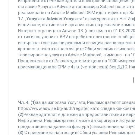
изпратените от Рекламодателя електронни съобщения (e-
съгласие Услугата Adwise да анализира Subject полетата
реализиране на Adwise Mailboost DKIM идентификатор. За
17. „
Услугата Adwise/ Услугата
“ е осигурената от Нет И
излъчване, статистика и организация на рекламни кампан
Интернет страницата Adwise. 18. (нов в сила от 01.03..2020 
от тях и получени от ABV потребител електронни съобщен
извършва в специални рекламни позиции, разположени в г
краткост в текста на настоящите Общи условия се използва 
тарифиране на услугата Adwise Mailboost, а именно - на 
Предложената от Рекламодателите цена на 1000 импресии
приемлива цена за CPM е 4 лв. (четири лева) без ДДС. 
Чл. 4.
(1)
За да използва Услугата, Рекламодателят следва
https://www.adwise.bg/auth/register, като следва конкр
(2)
Рекламодателят е длъжен да предостави пълни и верни
Инфо данни. Рекламодателят може да коригира и актуал
предоставяне на данни за фактура (с изключение на случа
(3)
С приемане на настоящите Общи условия Рекламодателя