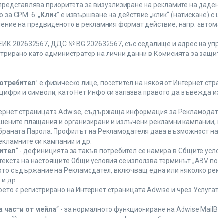
 представлява приоритета за визуализиране на рекламите на даден
за CPM. 6. „
Клик
” е извършване на действие „клик“ (натискане) 
лнение на предвиденото в рекламния формат действие, напр. авт
ЕИК 202632567, ДДС № BG 202632567, със седалище и адрес на упра
регистрирано като администратор на лични данни в Комисията за защи
Потребител
” е физическо лице, посетител на някоя от Интернет стр
, цифри и символи, като Нет Инфо си запазва правото да въвежда 
нтернет страницата Adwise, съдържаща информация за Рекламодател
ршените плащания и организирани и излъчени рекламни кампании,
браната Парола. Профилът на Рекламодателя дава възможност на 
екламните си кампании и др.
бител
“ - дефиницията за такъв потребител се намира в Общите усло
в текста на настоящите Общи условия се използва терминът „ABV по
ното съдържание на Рекламодател, включващ една или няколко рек
и др.
което е регистрирано на Интернет страницата Adwise и чрез Услуг
а части от мейла
“ - за нормалното функциониране на Adwise MailB