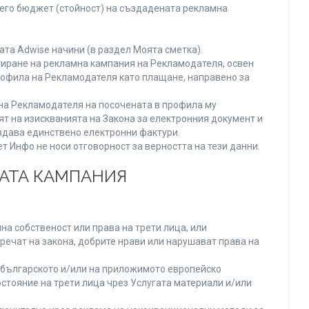
него бюджет (стойност) на създадената рекламна
та Adwise начини (в раздел Моята сметка).
тиране на рекламна кампания на Рекламодателя, освен
Профила на Рекламодателя като плащане, направено за
а на Рекламодателя на посочената в профила му
ят на изискванията на Закона за електронния документ и
издава единствено електронни фактури.
 Инфо не носи отговорност за верността на тези данни.
НАТА КАМПАНИЯ
а собственост или права на трети лица, или
речат на закона, добрите нрави или нарушават права на
българското и/или на приложимото европейско
стояние на трети лица чрез Услугата материали и/или