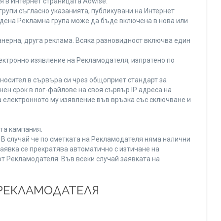
я в Интернет страницата Adwise.
рупи съгласно указанията, публикувани на Интернет
адена Рекламна група може да бъде включена в нова или
нерна, друга реклама. Всяка разновидност включва един
ектронно изявление на Рекламодателя, изпратено по
носител в сървъра си чрез общоприет стандарт за
н срок в лог-файлове на своя сървър IP адреса на
 електронното му изявление във връзка със сключване и
та кампания.
. В случай че по сметката на Рекламодателя няма налични
заявка се прекратява автоматично с изтичане на
от Рекламодателя. Във всеки случай заявката на
 РЕКЛАМОДАТЕЛЯ