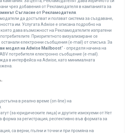
а кампания. За целта, Рекламодателят дава изричното си
ирани чрез добавения от Рекламодателя в кампанията за
ерминът Съгласие от Рекламодателя
.
модатели да достъпват и ползват система за създаване,
ността им. Услугата Adwise е описана подробно на
га, която дава възможност на Рекламодателите изпратени
V потребителите. Приоритетното визуализиране се
останали електронни съобщения (e-mail) от списъка. За
ви модел на Adwise Mailboost
“ - определя начина на
т ABV потребителя електронно съобщение (e-mail).
жда в интерфейса на Adwise, като минималната
ожена.
.
остъпна в реално време (on-line) на
.
тут (за юридическите лица) и другите изискуеми от Нет
а форма за регистрация, респективно във формата за
ция, са верни, пълни и точни и при промяна на