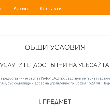
г
Архив
Контакти
ме искали да Ви уведомим, че „Нет Инфо“ ЕАД (
„Нет Инф
За повече информация, натиснете
тук.
ОБЩИ УСЛОВИЯ
 УСЛУГИТЕ, ДОСТЪПНИ НА УЕБСАЙТ
 предоставяните от „Нет Инфо“ ЕАД посредством интернет страниц
7, със седалище и адрес на управление: гр. София 1528, ул. "Неде
І. ПРЕДМЕТ