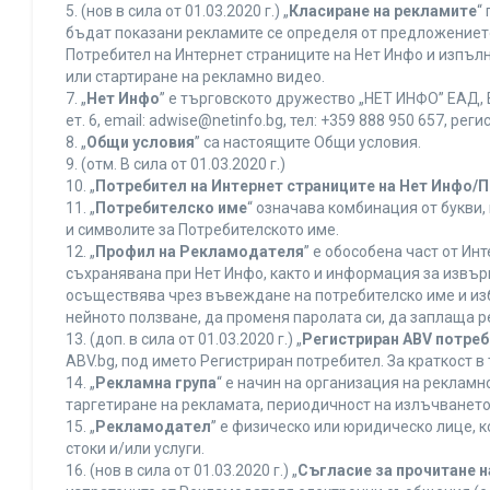
5. (нов в сила от 01.03.2020 г.) „
Класиране на рекламите
“
бъдат показани рекламите се определя от предложението 
Потребител на Интернет страниците на Нет Инфо и изпъ
или стартиране на рекламно видео.
7. „
Нет Инфо
” е търговското дружество „НЕТ ИНФО” ЕАД, 
ет. 6, еmail: adwise@netinfo.bg, тел: +359 888 950 657, 
8. „
Общи условия
” са настоящите Общи условия.
9. (отм. В сила от 01.03.2020 г.)
10. „
Потребител на Интернет страниците на Нет Инфо/
11. „
Потребителско име
“ означава комбинация от букви
и символите за Потребителското име.
12. „
Профил на Рекламодателя
” е обособена част от И
съхранявана при Нет Инфо, както и информация за извъ
осъществява чрез въвеждане на потребителско име и из
нейното ползване, да променя паролата си, да заплаща р
13. (доп. в сила от 01.03.2020 г.) „
Регистриран ABV потре
ABV.bg, под името Регистриран потребител. За краткост 
14. „
Рекламна група
“ е начин на организация на реклам
таргетиране на рекламата, периодичност на излъчването 
15. „
Рекламодател
” е физическо или юридическо лице, 
стоки и/или услуги.
16. (нов в сила от 01.03.2020 г.) „
Съгласие за прочитане н