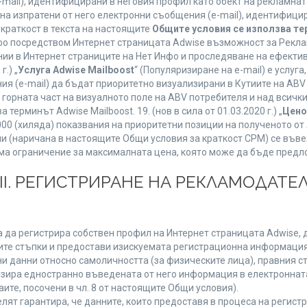
mail), идентифицирани в неговия профил като обект на рекламнат
 на изпратени от него електронни съобщения (e-mail), идентифиц
 краткост в текста на настоящите
Общите условия се използва т
нфо посредством Интернет страницата Adwise възможност за Рекла
ии в Интернет страниците на Нет Инфо и проследяване на ефектив
г.) „
Услуга Adwise Mailboost
“ (Популяризиране на e-mail) е услу
ия (e-mail) да бъдат приоритетно визуализирани в Кутиите на AB
орната част на визуалното поле на ABV потребителя и над всички 
терминът Adwise Mailboost. 19. (нов в сила от 01.03.2020 г.) „
Цено
1000 (хиляда) показвания на приоритетни позиции на полученото о
 (наричана в настоящите Общи условия за краткост CPM) се въве
Няма ограничение за максималната цена, която може да бъде предл
ІІІ. РЕГИСТРИРАНЕ НА РЕКЛАМОДАТЕЛ
 да регистрира собствен профил на Интернет страницата Adwise, д
етните стъпки и предостави изискуемата регистрационна информация
 данни относно самоличността (за физическите лица), правния ста
изира едностранно въведената от него информация в електроннат
ите, посочени в чл. 8 от настоящите Общи условия).
т гарантира, че данните, които предоставя в процеса на регистра