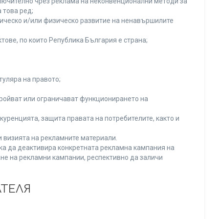
включително чрез реклама на неконвенционални методи за
 това ред;
хическо и/или физическо развитие на ненавършилите
тове, по които Република България е страна;
туляра на правото;
тройват или ограничават функционирането на
уренцията, защита правата на потребителите, както и
и визията на рекламните материали.
нка да деактивира конкретната рекламна кампания на
не на рекламни кампании, респективно да заличи
АТЕЛЯ