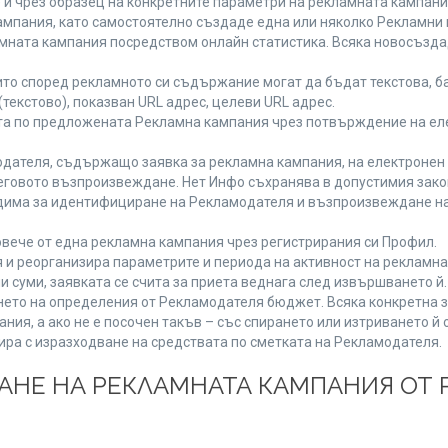
 и чрез образец на конкретните параметри на рекламната кампани
мпания, като самостоятелно създаде една или няколко Рекламни г
ламната кампания посредством онлайн статистика. Всяка новосъзд
то според рекламното си съдържание могат да бъдат текстова, ба
(текстово), показван URL адрес, целеви URL адрес.
та по предложената Рекламна кампания чрез потвърждение на ел
дателя, съдържащо заявка за рекламна кампания, на електронен 
говото възпроизвеждане. Нет Инфо съхранява в допустимия законе
одима за идентифициране на Рекламодателя и възпроизвеждане на
вече от една рекламна кампания чрез регистрирания си Профил.
и реорганизира параметрите и периода на активност на рекламна
и суми, заявката се счита за приета веднага след извършването й
ането на определения от Рекламодателя бюджет. Всяка конкретна 
ия, а ако не е посочен такъв – със спирането или изтриването й 
ира с изразходване на средствата по сметката на Рекламодателя.
ЩАНЕ НА РЕКЛАМНАТА КАМПАНИЯ ОТ