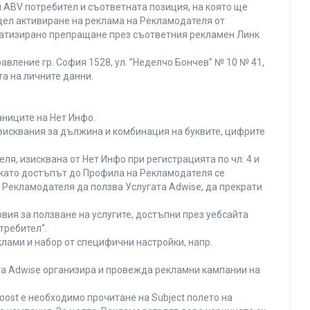
 ABV потребител и съответната позиция, на която ще
с цел активиране на реклама на Рекламодателя от
оматизирано препращане през съответния рекламен Линк
вление гр. София 1528, ул. ”Неделчо Бончев” № 10 № 41,
та на личните данни.
аниците на Нет Инфо.
изисквания за дължина и комбинация на буквите, цифрите
я, изисквана от Нет Инфо при регистрацията по чл. 4 и
 като достъпът до Профила на Рекламодателя се
Рекламодателя да ползва Услугата Adwise, да прекрати
вия за ползване на услугите, достъпни през уебсайта
требител“.
лами и набор от специфични настройки, напр.
ата Adwise организира и провежда рекламни кампании на
oost е необходимо прочитане на Subject полето на