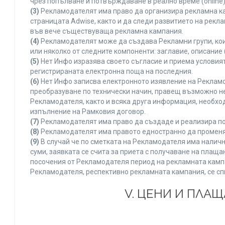
чрез попълване и потвърждаване в реално време (online)
(3)
Рекламодателят има право да организира рекламна ка
страницата Adwise, както и да следи развитието на рек
във вече съществуваща рекламна кампания.
(4)
Рекламодателят може да създава Рекламни групи, кои
или няколко от следните компоненти: заглавие, описание 
(5)
Нет Инфо изразява своето съгласие и приема условия
регистрираната електронна поща на последния.
(6)
Нет Инфо записва електронното изявление на Рекламо
преобразуване по технически начин, правещ възможно не
Рекламодателя, както и всяка друга информация, необх
изпълнение на Рамковия договор.
(7)
Рекламодателят има право да създаде и реализира по
(8)
Рекламодателят има правото едностранно да променя 
(9)
В случай че по сметката на Рекламодателя има наличн
суми, заявката се счита за приета с получаване на плащ
посочения от Рекламодателя период на рекламната кампан
Рекламодателя, респективно рекламната кампания, се сп
V. ЦЕНИ И ПЛА