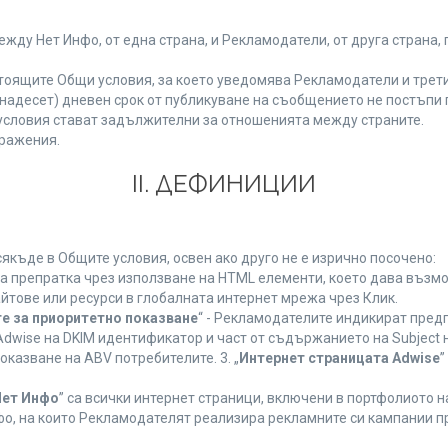
у Нет Инфо, от една страна, и Рекламодатели, от друга страна, 
тоящите Общи условия, за което уведомява Рекламодатели и трети
(петнадесет) дневен срок от публикуване на съобщението не постъп
словия стават задължителни за отношенията между страните.
ражения.
ІІ. ДЕФИНИЦИИ
къде в Общите условия, освен ако друго не е изрично посочено:
на препратка чрез използване на HTML елементи, което дава възм
йтове или ресурси в глобалната интернет мрежа чрез Клик.
е за приоритетно показване
“ - Рекламодателите индикират пред
dwise на DKIM идентификатор и част от съдържанието на Subject 
оказване на ABV потребителите. 3. „
Интернет страницата Adwise
”
Нет Инфо
” са всички интернет страници, включени в портфолиото 
о, на които Рекламодателят реализира рекламните си кампании п