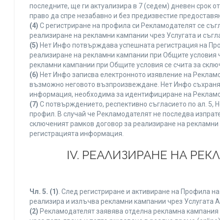
последните, ще ги актуализира в 7 (седем) дневен срок 
право да спре незабавно и без предизвестие предоставян
(4)
С регистриране на профила си Рекламодателят се съг
реализиране на рекламни кампании чрез Услугата и съгл
(5)
Нет Инфо потвърждава успешната регистрация на Про
реализиране на рекламни кампании при Общите условия 
рекламни кампании при Общите условия се счита за склю
(6)
Нет Инфо записва електронното изявление на Рекламо
възможно неговото възпроизвеждане. Нет Инфо съхранява 
информация, необходима за идентифициране на Рекламод
(7)
С потвърждението, респективно съгласието по ал. 5, 
профил. В случай че Рекламодателят не последва изпрате
сключеният рамков договор за реализиране на рекламни 
регистрацията информация.
IV. РЕАЛИЗИРАНЕ НА РЕ
Чл. 5.
(1)
. След регистриране и активиране на Профила н
реализира и излъчва рекламни кампании чрез Услугата A
(2)
Рекламодателят заявява отделна рекламна кампания к