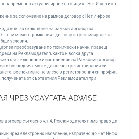
ли ненавременно актуализиране на същите, Нет Инфо има
ение за сключване на рамков договор с Нет Инфо за
одателя за сключване на рамков договор за
От този момент рамковият договор за реализиране на
Общи условия.
арт за преобразуване по технически начин, правещ
реса на Рекламодателя, както и всяка друга
зка със сключване и изпълнение на Рамковия договор.
оято последният може да влезе в регистрирания си
ането, респективно не влезе в регистрирания си профил,
ва получената от съответния Рекламодател при
Я ЧРЕЗ УСЛУГАТА ADWISE
в договор съгласно чл. 4, Рекламодателят има право да
нии чрез електронно изявление, изпратено до Нет Инфо