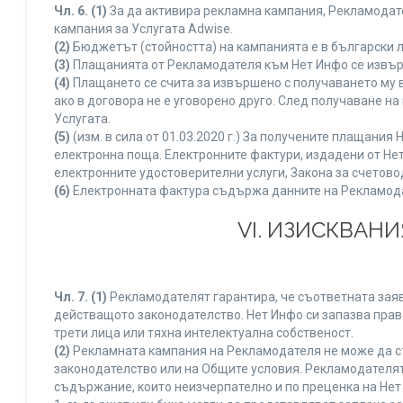
Чл. 6.
(1)
За да активира рекламна кампания, Рекламодате
кампания за Услугата Adwise.
(2)
Бюджетът (стойността) на кампанията е в български 
(3)
Плащанията от Рекламодателя към Нет Инфо се извършв
(4)
Плащането се счита за извършено с получаването му в
ако в договора не е уговорено друго. След получаване н
Услугата.
(5)
(изм. в сила от 01.03.2020 г.) За получените плащан
електронна поща. Електронните фактури, издадени от Нет
електронните удостоверителни услуги, Закона за счетово
(6)
Електронната фактура съдържа данните на Рекламодате
VI. ИЗИСКВАН
Чл. 7.
(1)
Рекламодателят гарантира, че съответната заяв
действащото законодателство. Нет Инфо си запазва право
трети лица или тяхна интелектуална собственост.
(2)
Рекламната кампания на Рекламодателя не може да с
законодателство или на Общите условия. Рекламодателят
съдържание, които неизчерпателно и по преценка на Нет