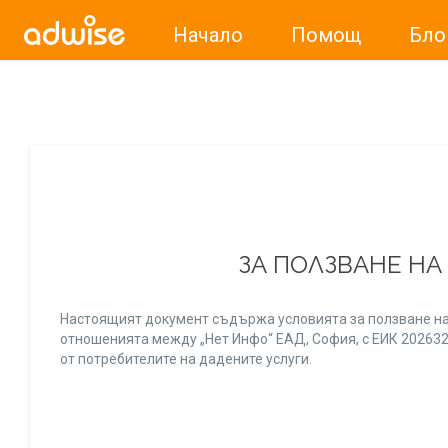
Начало
Помощ
Бло
Уважаеми рекламодатели, с настоящото съобщение бих
ЗА ПОЛЗВАНЕ НА
Настоящият документ съдържа условията за ползване на
отношенията между „Нет Инфо“ ЕАД, София, с ЕИК 20263256
от потребителите на дадените услуги.