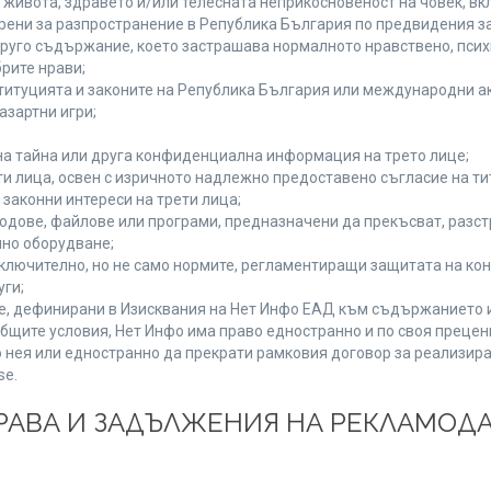
а живота, здравето и/или телесната неприкосновеност на човек, 
брени за разпространение в Република България по предвидения за
 друго съдържание, което застрашава нормалното нравствено, пси
рите нрави;
титуцията и законите на Република България или международни ак
азартни игри;
на тайна или друга конфиденциална информация на трето лице;
ети лица, освен с изричното надлежно предоставено съгласие на ти
законни интереси на трети лица;
одове, файлове или програми, предназначени да прекъсват, разс
но оборудване;
ключително, но не само нормите, регламентиращи защитата на конк
уги;
se, дефинирани в Изисквания на Нет Инфо ЕАД към съдържанието 
бщите условия, Нет Инфо има право едностранно и по своя преце
 нея или едностранно да прекрати рамковия договор за реализира
se.
 ПРАВА И ЗАДЪЛЖЕНИЯ НА РЕКЛАМОД