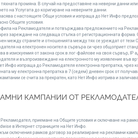
от тяхната промяна. В случай на предоставяне на неверни данни и
ето на Услугата до коригиране на неверните данни.
ласява с настоящите Общи условия и изпраща до Нет Инфо предлож
асно Общите условия.
фила на Рекламодателя и потвърждава предложението на Реклам
чрез зареждане на следваща стъпка от регистрационната форма. 
чен между страните и отношенията между тях се уреждат от тези 
дателя на електронен носител в сървъра си чрез общоприет станд
в изискуемия от закона срок в лог-файлове на своя сървър, IP ад
ателя и възпроизвеждане на електронното му изявление във връ
Нет Инфо изпраща до Рекламодателя електронна препратка, чрез к
ната му електронна препратка в 7 (седем) дневен срок от получав
кампании се счита за прекратен, като Нет Инфо изтрива и залича
КЛАМНИ КАМПАНИИ ОТ РЕКЛАМОДАТЕЛ
а Рекламодател, приемане на Общите условия и сключване на рамко
dwise в Интернет страниците на Нет Инфо.
ъм сключения рамков договор за реализиране на рекламни кампа