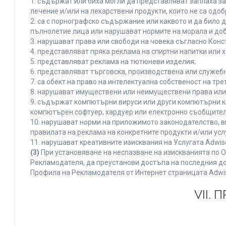
1. съдържат или биха могли да представляват заплаха з
лечение и/или на лекарствени продукти, които не са одо
2. са с порнографско съдържание или каквото и да било
пълнолетие лица или нарушават нормите на морала и доб
3. нарушават права или свободи на човека съгласно Конс
4. представляват пряка реклама на спиртни напитки или х
5. представляват реклама на тютюневи изделия;
6. представляват търговска, производствена или служеб
7. са обект на право на интелектуална собственост на тр
8. нарушават имуществени или неимуществени права или 
9. съдържат компютърни вируси или други компютърни к
компютърен софтуер, хардуер или електронно съобщител
10. нарушават норми на приложимото законодателство, в
правилата на реклама на конкретните продукти и/или усл
11. нарушават креативните изисквания на Услугата Adwi
(3)
При установяване на неспазване на изискванията по О
Рекламодателя, да преустанови достъпа на последния до
Профила на Рекламодателя от Интернет страницата Adwi
VII.