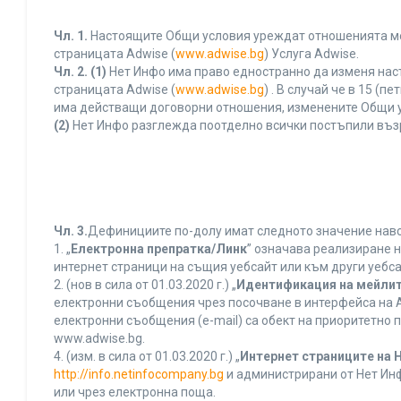
Чл. 1.
Настоящите Общи условия уреждат отношенията межд
страницата Adwise (
www.adwise.bg
) Услуга Adwise.
Чл. 2.
(1)
Нет Инфо има право едностранно да изменя нас
страницата Adwise (
www.adwise.bg
) . В случай че в 15 
има действащи договорни отношения, изменените Общи у
(2)
Нет Инфо разглежда поотделно всички постъпили въз
Чл. 3.
Дефинициите по-долу имат следното значение нався
1. „
Електронна препратка/Линк
” означава реализиране 
интернет страници на същия уебсайт или към други уебса
2. (нов в сила от 01.03.2020 г.) „
Идентификация на мейлит
електронни съобщения чрез посочване в интерфейса на A
електронни съобщения (e-mail) са обект на приоритетно п
www.adwise.bg.
4. (изм. в сила от 01.03.2020 г.) „
Интернет страниците на 
http://info.netinfocompany.bg
и администрирани от Нет Инф
или чрез електронна поща.