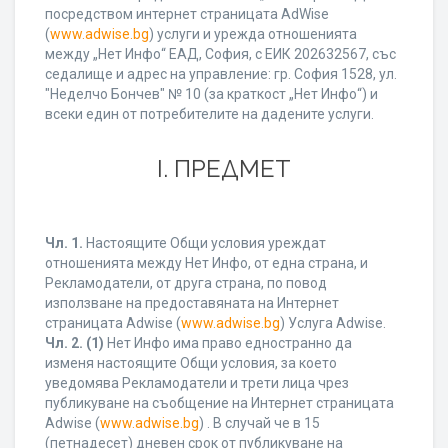
посредством интернет страницата AdWise
(
www.adwise.bg
) услуги и урежда отношенията
между „Нет Инфо“ ЕАД, София, с ЕИК 202632567, със
седалище и адрес на управление: гр. София 1528, ул.
"Неделчо Бончев" № 10 (за краткост „Нет Инфо“) и
всеки един от потребителите на дадените услуги.
І. ПРЕДМЕТ
Чл. 1.
Настоящите Общи условия уреждат
отношенията между Нет Инфо, от една страна, и
Рекламодатели, от друга страна, по повод
използване на предоставяната на Интернет
страницата Adwise (
www.adwise.bg
) Услуга Adwise.
Чл. 2.
(1)
Нет Инфо има право едностранно да
изменя настоящите Общи условия, за което
уведомява Рекламодатели и трети лица чрез
публикуване на съобщение на Интернет страницата
Adwise (
www.adwise.bg
) . В случай че в 15
(петнадесет) дневен срок от публикуване на