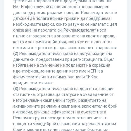
трети лица паролата си и да уведомява незабавно
Нет Инфо в случай на осъществен неправомерен
достъп до регистрирания профил. Рекламодателят е
длъжен да полага всички грижи и да предприема
необходимите мерки, които разумно се налагат с цел
опазване на паролата си. Рекламодателят носи
пълна отговорност за опазването на своята парола,
както и за всички действия, които се извършват от
него или от трето лице чрез използване на паролата.
(2)
Рекламодателят има право на актуализация на
данните си, предоставени при регистрацията. С цел
избягване на съмнение не подлежат на корекция
идентификационните данни като име и ЕГН за
физическите лица и наименование и ЕИК за
юридическите лица.
(3)
Рекламодателят има право на достъп до онлайн
статистика, отразяваща статуса на създадените от
него рекламни кампании и групи, развитието на
активираните рекламни кампании, включително брой
импресии, кликове, ефикасност на съответната
Рекламна група посредством съотношението в
проценти между брой показвания на рекламата към
брой кликове върху нея, изразходван бюджет за