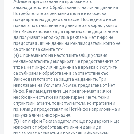
Adwise и при спазване на приложимото
законодателство. Обработването на лични данни на
Потребителите за рекламни цели е въз основа
предварително дадено съгласие. Последното не се
прилага по отношение на данните за възраст, които
Нет Инфо използва за да гарантира, че децата няма
да получават неподходяща реклама. Нет Инфо не
предоставя Лични данни на Рекламодатели, които не
се отнасят за самите тях.
(4)
С приемането на настоящите Общи условия
Рекламодателите декларират, че предоставените от
тях на Нет Инфо лични данни във връзка с Услугите
са събирани и обработвани в съответствие със
Законодателството за защита на данните. При
използване на Услугата Adwise, предлагана от Нет
Инфо, Рекламодателите ще предприемат всички
необходими стъпки за гарантиране, че те, техни
служители, агенти, подизпълнители, контрагенти и
пр. няма да предоставят на Нет Инфо неприложима и
ненужна лична информация.
(5)
Нет Инфо и Рекламодателите ще поддържат и ще
изискват от обработващите лични данни да
поддържат адекватни и подходящи физически,