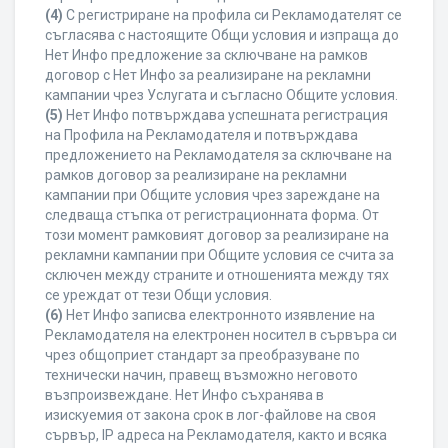
(4)
С регистриране на профила си Рекламодателят се
съгласява с настоящите Общи условия и изпраща до
Нет Инфо предложение за сключване на рамков
договор с Нет Инфо за реализиране на рекламни
кампании чрез Услугата и съгласно Общите условия.
(5)
Нет Инфо потвърждава успешната регистрация
на Профила на Рекламодателя и потвърждава
предложението на Рекламодателя за сключване на
рамков договор за реализиране на рекламни
кампании при Общите условия чрез зареждане на
следваща стъпка от регистрационната форма. От
този момент рамковият договор за реализиране на
рекламни кампании при Общите условия се счита за
сключен между страните и отношенията между тях
се уреждат от тези Общи условия.
(6)
Нет Инфо записва електронното изявление на
Рекламодателя на електронен носител в сървъра си
чрез общоприет стандарт за преобразуване по
технически начин, правещ възможно неговото
възпроизвеждане. Нет Инфо съхранява в
изискуемия от закона срок в лог-файлове на своя
сървър, IP адреса на Рекламодателя, както и всяка