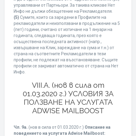
управлявани от Партньори. За такива кликове Нет
Инфо не дължи обезщетение на Рекламодателя.
(5)
Сумите, които са заредени в Профилите на
рекламодатели и неизползвани в продължение на 5
(пет) години, считано от изтичане на 1 януари на
годината, следваща годината, през която е
осъществена последната активност (напр.,
извършване на Клик, зареждане на сума и т.н.) от
страна на съответните Рекламодатели в тези
профили, не подлежат на възстановяване. Същите
профили се закриват автоматично от страна на Нет
Инфо.
VIII.A. (нов в сила от
01.03.2020 г.) УСЛОВИЯ ЗА
ПОЛЗВАНЕ НА УСЛУГАТА
ADWISE MAILBOOST
Чл. 9а.
(нов в сила от 01.03.2020 г.)
Описание на
поведението на услугата Adwise Mailboost: