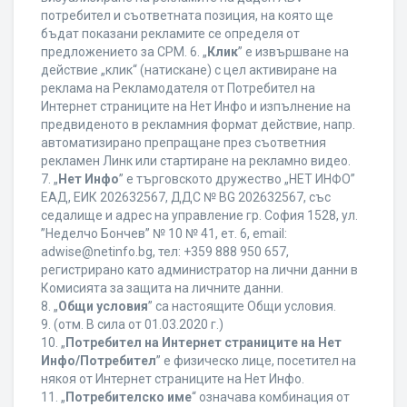
потребител и съответната позиция, на която ще
бъдат показани рекламите се определя от
предложението за CPM. 6. „
Клик
” е извършване на
действие „клик“ (натискане) с цел активиране на
реклама на Рекламодателя от Потребител на
Интернет страниците на Нет Инфо и изпълнение на
предвиденото в рекламния формат действие, напр.
автоматизирано препращане през съответния
рекламен Линк или стартиране на рекламно видео.
7. „
Нет Инфо
” е търговското дружество „НЕТ ИНФО”
ЕАД, ЕИК 202632567, ДДС № BG 202632567, със
седалище и адрес на управление гр. София 1528, ул.
”Неделчо Бончев” № 10 № 41, ет. 6, еmail:
adwise@netinfo.bg, тел: +359 888 950 657,
регистрирано като администратор на лични данни в
Комисията за защита на личните данни.
8. „
Общи условия
” са настоящите Общи условия.
9. (отм. В сила от 01.03.2020 г.)
10. „
Потребител на Интернет страниците на Нет
Инфо/Потребител
” е физическо лице, посетител на
някоя от Интернет страниците на Нет Инфо.
11. „
Потребителско име
“ означава комбинация от