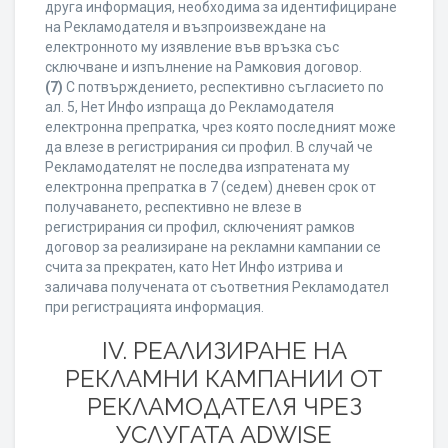
друга информация, необходима за идентифициране
на Рекламодателя и възпроизвеждане на
електронното му изявление във връзка със
сключване и изпълнение на Рамковия договор.
(7)
С потвърждението, респективно съгласието по
ал. 5, Нет Инфо изпраща до Рекламодателя
електронна препратка, чрез която последният може
да влезе в регистрирания си профил. В случай че
Рекламодателят не последва изпратената му
електронна препратка в 7 (седем) дневен срок от
получаването, респективно не влезе в
регистрирания си профил, сключеният рамков
договор за реализиране на рекламни кампании се
счита за прекратен, като Нет Инфо изтрива и
заличава получената от съответния Рекламодател
при регистрацията информация.
IV. РЕАЛИЗИРАНЕ НА
РЕКЛАМНИ КАМПАНИИ ОТ
РЕКЛАМОДАТЕЛЯ ЧРЕЗ
УСЛУГАТА ADWISE