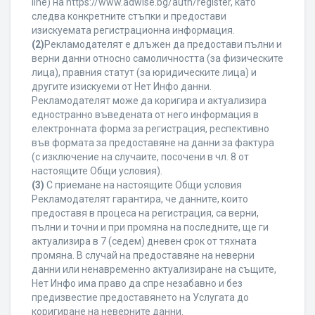
line) на https://www.adwise.bg/auth/register, като
следва конкретните стъпки и предостави
изискуемата регистрационна информация.
(2)
Рекламодателят е длъжен да предостави пълни и
верни данни относно самоличността (за физическите
лица), правния статут (за юридическите лица) и
другите изискуеми от Нет Инфо данни.
Рекламодателят може да коригира и актуализира
едностранно въведената от него информация в
електронната форма за регистрация, респективно
във формата за предоставяне на данни за фактура
(с изключение на случаите, посочени в чл. 8 от
настоящите Общи условия).
(3)
С приемане на настоящите Общи условия
Рекламодателят гарантира, че данните, които
предоставя в процеса на регистрация, са верни,
пълни и точни и при промяна на последните, ще ги
актуализира в 7 (седем) дневен срок от тяхната
промяна. В случай на предоставяне на неверни
данни или ненавременно актуализиране на същите,
Нет Инфо има право да спре незабавно и без
предизвестие предоставянето на Услугата до
коригиране на неверните данни.