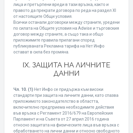
лица и претърпени вреди в тази връзка, както и
правото да прекрати договора по реда на раздел XI
от настоящите Общи условия.
Всички останали договорки между страните, уредени
по силата на Общите условия на Adwise и търговския
договор между страните, а също така и общо
приложимите правила прилагани според
публикуваната Рекламна тарифа на Нет Инфо
остават в сила без промяна.
IХ. ЗАЩИТА НА ЛИЧНИТЕ
ДАННИ
Чл. 10.
(1)
Нет Инфо се придържа към високи
стандарти при защита на личните данни, като спазва
приложимото законодателство в областта,
включително предприема необходимите действия
във връзка с Регламент 2016/679 на Европейския
Парламент и на Съвета от 27 април 2016 година
относно защитата на физическите лица във връзка с
обработването на лични данни и относно свободното