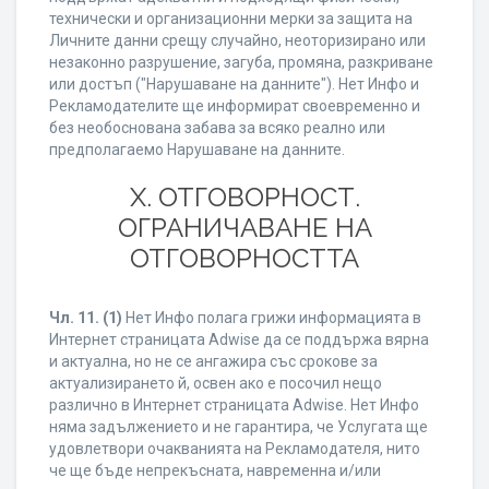
технически и организационни мерки за защита на
Личните данни срещу случайно, неоторизирано или
незаконно разрушение, загуба, промяна, разкриване
или достъп ("Нарушаване на данните"). Нет Инфо и
Рекламодателите ще информират своевременно и
без необоснована забава за всяко реално или
предполагаемо Нарушаване на данните.
X. ОТГОВОРНОСТ.
ОГРАНИЧАВАНЕ НА
ОТГОВОРНОСТТА
Чл. 11.
(1)
Нет Инфо полага грижи информацията в
Интернет страницата Adwise да се поддържа вярна
и актуална, но не се ангажира със срокове за
актуализирането й, освен ако е посочил нещо
различно в Интернет страницата Adwise. Нет Инфо
няма задължението и не гарантира, че Услугата ще
удовлетвори очакванията на Рекламодателя, нито
че ще бъде непрекъсната, навременна и/или