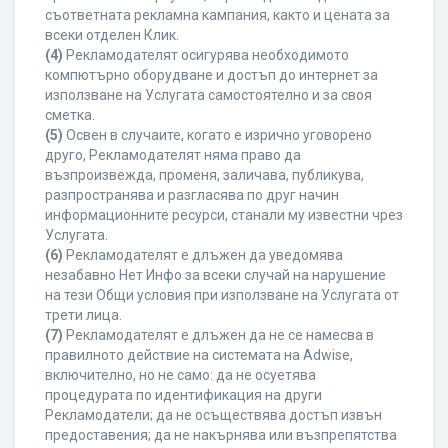
съответната рекламна кампания, както и цената за
всеки отделен Клик.
(4)
Рекламодателят осигурява необходимото
компютърно оборудване и достъп до интернет за
използване на Услугата самостоятелно и за своя
сметка.
(5)
Освен в случаите, когато е изрично уговорено
друго, Рекламодателят няма право да
възпроизвежда, променя, заличава, публикува,
разпространява и разгласява по друг начин
информационните ресурси, станали му известни чрез
Услугата.
(6)
Рекламодателят е длъжен да уведомява
незабавно Нет Инфо за всеки случай на нарушение
на тези Общи условия при използване на Услугата от
трети лица.
(7)
Рекламодателят е длъжен да не се намесва в
правилното действие на системата на Adwise,
включително, но не само: да не осуетява
процедурата по идентификация на други
Рекламодатели; да не осъществява достъп извън
предоставения; да не накърнява или възпрепятства