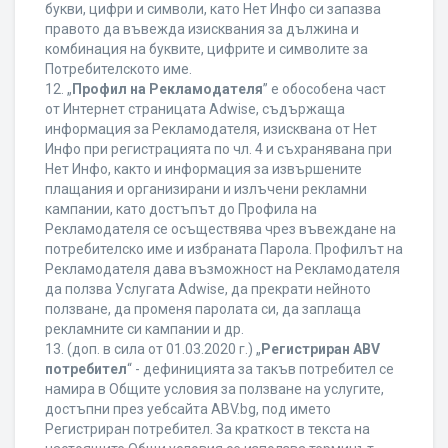
букви, цифри и символи, като Нет Инфо си запазва
правото да въвежда изисквания за дължина и
комбинация на буквите, цифрите и символите за
Потребителското име.
12. „
Профил на Рекламодателя
” е обособена част
от Интернет страницата Adwise, съдържаща
информация за Рекламодателя, изисквана от Нет
Инфо при регистрацията по чл. 4 и съхранявана при
Нет Инфо, както и информация за извършените
плащания и организирани и излъчени рекламни
кампании, като достъпът до Профила на
Рекламодателя се осъществява чрез въвеждане на
потребителско име и избраната Парола. Профилът на
Рекламодателя дава възможност на Рекламодателя
да ползва Услугата Adwise, да прекрати нейното
ползване, да променя паролата си, да заплаща
рекламните си кампании и др.
13. (доп. в сила от 01.03.2020 г.) „
Регистриран ABV
потребител
“ - дефиницията за такъв потребител се
намира в Общите условия за ползване на услугите,
достъпни през уебсайта ABV.bg, под името
Регистриран потребител. За краткост в текста на