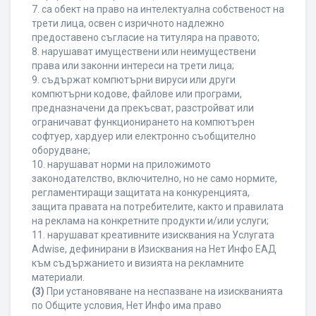
7. са обект на право на интелектуална собственост на
трети лица, освен с изричното надлежно
предоставено съгласие на титуляра на правото;
8. нарушават имуществени или неимуществени
права или законни интереси на трети лица;
9. съдържат компютърни вируси или други
компютърни кодове, файлове или програми,
предназначени да прекъсват, разстройват или
ограничават функционирането на компютърен
софтуер, хардуер или електронно съобщително
оборудване;
10. нарушават норми на приложимото
законодателство, включително, но не само нормите,
регламентиращи защитата на конкуренцията,
защита правата на потребителите, както и правилата
на реклама на конкретните продукти и/или услуги;
11. нарушават креативните изисквания на Услугата
Adwise, дефинирани в Изисквания на Нет Инфо ЕАД
към съдържанието и визията на рекламните
материали.
(3)
При установяване на неспазване на изискванията
по Общите условия, Нет Инфо има право