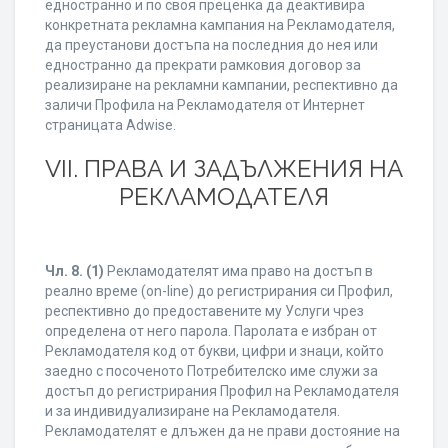
едностранно и по своя преценка да деактивира
конкретната рекламна кампания на Рекламодателя,
да преустанови достъпа на последния до нея или
едностранно да прекрати рамковия договор за
реализиране на рекламни кампании, респективно да
заличи Профила на Рекламодателя от Интернет
страницата Adwise.
VII. ПРАВА И ЗАДЪЛЖЕНИЯ НА
РЕКЛАМОДАТЕЛЯ
Чл. 8.
(1)
Рекламодателят има право на достъп в
реално време (on-line) до регистрирания си Профил,
респективно до предоставените му Услуги чрез
определена от него парола. Паролата е избран от
Рекламодателя код от букви, цифри и знаци, който
заедно с посоченото Потребителско име служи за
достъп до регистрирания Профил на Рекламодателя
и за индивидуализиране на Рекламодателя.
Рекламодателят е длъжен да не прави достояние на