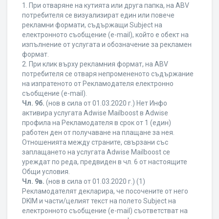
1. При отваряне на кутията или друга папка, на ABV
потребителя се визуализират един или повече
рекламни формати, съдържащи Subject на
електронното съобщение (e-mail), който е обект на
изпълнение от услугата и обозначение за рекламен
формат.
2. При клик върху рекламния формат, на ABV
потребителя се отваря непромененото съдържание
на изпратеното от Рекламодателя електронно
съобщение (e-mail).
Чл. 9б.
(нов в сила от 01.03.2020 г.) Нет Инфо
активира услугата Adwise Mailboost в Adwise
профила на Рекламодателя в срок от 1 (един)
работен ден от получаване на плащане за нея.
Отношенията между страните, свързани със
заплащането на услугата Adwise Mailboost се
уреждат по реда, предвиден в чл. 6 от настоящите
Общи условия.
Чл. 9в.
(нов в сила от 01.03.2020 г.) (1)
Рекламодателят декларира, че посочените от него
DKIM и части/целият текст на полето Subject на
електронното съобщение (e-mail) съответстват на