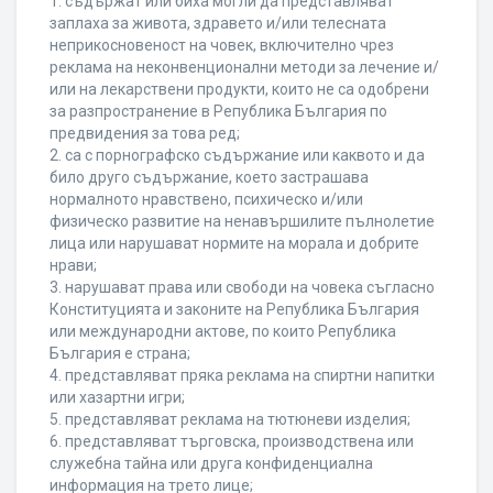
1. съдържат или биха могли да представляват
заплаха за живота, здравето и/или телесната
неприкосновеност на човек, включително чрез
реклама на неконвенционални методи за лечение и/
или на лекарствени продукти, които не са одобрени
за разпространение в Република България по
предвидения за това ред;
2. са с порнографско съдържание или каквото и да
било друго съдържание, което застрашава
нормалното нравствено, психическо и/или
физическо развитие на ненавършилите пълнолетие
лица или нарушават нормите на морала и добрите
нрави;
3. нарушават права или свободи на човека съгласно
Конституцията и законите на Република България
или международни актове, по които Република
България е страна;
4. представляват пряка реклама на спиртни напитки
или хазартни игри;
5. представляват реклама на тютюневи изделия;
6. представляват търговска, производствена или
служебна тайна или друга конфиденциална
информация на трето лице;