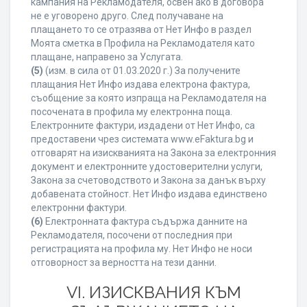
кампания на Рекламодателя, освен ако в договора
не е уговорено друго. След получаване на
плащането то се отразява от Нет Инфо в раздел
Моята сметка в Профила на Рекламодателя като
плащане, направено за Услугата.
(5)
(изм. в сила от 01.03.2020 г.) За получените
плащания Нет Инфо издава електрона фактура,
съобщение за която изпраща на Рекламодателя на
посочената в профила му електронна поща.
Електронните фактури, издадени от Нет Инфо, са
предоставени чрез системата www.eFaktura.bg и
отговарят на изискванията на Закона за електронния
документ и електронните удостоверителни услуги,
Закона за счетоводството и Закона за данък върху
добавената стойност. Нет Инфо издава единствено
електронни фактури.
(6)
Електронната фактура съдържа данните на
Рекламодателя, посочени от последния при
регистрацията на профила му. Нет Инфо не носи
отговорност за верността на тези данни.
VI. ИЗИСКВАНИЯ КЪМ