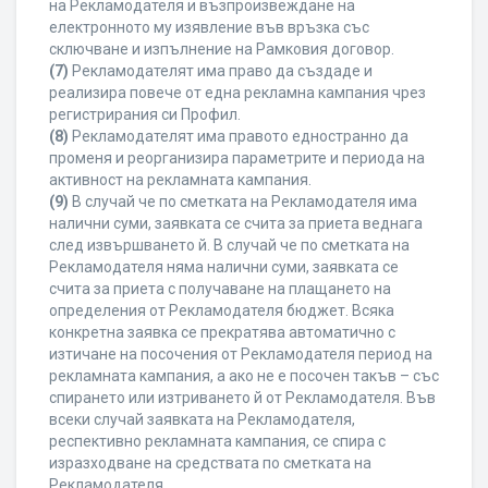
на Рекламодателя и възпроизвеждане на
електронното му изявление във връзка със
сключване и изпълнение на Рамковия договор.
(7)
Рекламодателят има право да създаде и
реализира повече от една рекламна кампания чрез
регистрирания си Профил.
(8)
Рекламодателят има правото едностранно да
променя и реорганизира параметрите и периода на
активност на рекламната кампания.
(9)
В случай че по сметката на Рекламодателя има
налични суми, заявката се счита за приета веднага
след извършването й. В случай че по сметката на
Рекламодателя няма налични суми, заявката се
счита за приета с получаване на плащането на
определения от Рекламодателя бюджет. Всяка
конкретна заявка се прекратява автоматично с
изтичане на посочения от Рекламодателя период на
рекламната кампания, а ако не е посочен такъв – със
спирането или изтриването й от Рекламодателя. Във
всеки случай заявката на Рекламодателя,
респективно рекламната кампания, се спира с
изразходване на средствата по сметката на
Рекламодателя.