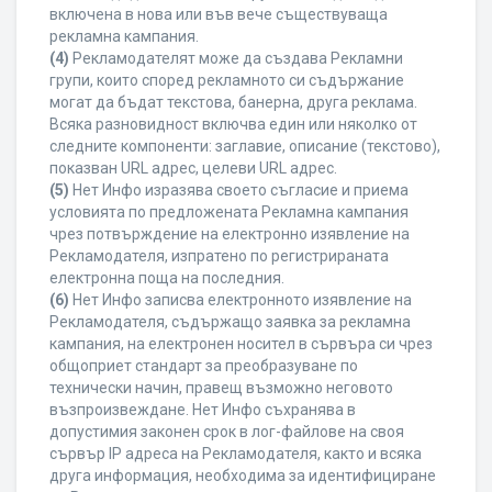
включена в нова или във вече съществуваща
рекламна кампания.
(4)
Рекламодателят може да създава Рекламни
групи, които според рекламното си съдържание
могат да бъдат текстова, банерна, друга реклама.
Всяка разновидност включва един или няколко от
следните компоненти: заглавие, описание (текстово),
показван URL адрес, целеви URL адрес.
(5)
Нет Инфо изразява своето съгласие и приема
условията по предложената Рекламна кампания
чрез потвърждение на електронно изявление на
Рекламодателя, изпратено по регистрираната
електронна поща на последния.
(6)
Нет Инфо записва електронното изявление на
Рекламодателя, съдържащо заявка за рекламна
кампания, на електронен носител в сървъра си чрез
общоприет стандарт за преобразуване по
технически начин, правещ възможно неговото
възпроизвеждане. Нет Инфо съхранява в
допустимия законен срок в лог-файлове на своя
сървър IP адреса на Рекламодателя, както и всяка
друга информация, необходима за идентифициране