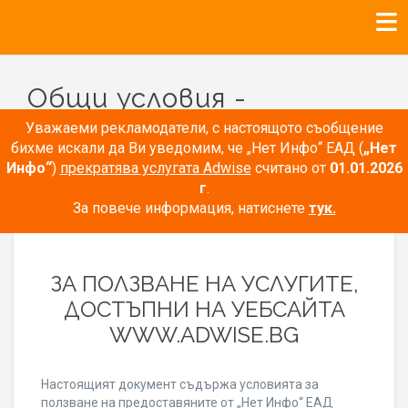
Общи условия -
Рекламодатели
Уважаеми рекламодатели, с настоящото съобщение
бихме искали да Ви уведомим, че „Нет Инфо“ ЕАД (
„Нет
Инфо“
)
прекратява услугата Adwise
считано от
01.01.2026
г
.
За повече информация, натиснете
тук.
ОБЩИ УСЛОВИЯ
ЗА ПОЛЗВАНЕ НА УСЛУГИТЕ,
ДОСТЪПНИ НА УЕБСАЙТА
WWW.ADWISE.BG
Настоящият документ съдържа условията за
ползване на предоставяните от „Нет Инфо“ ЕАД