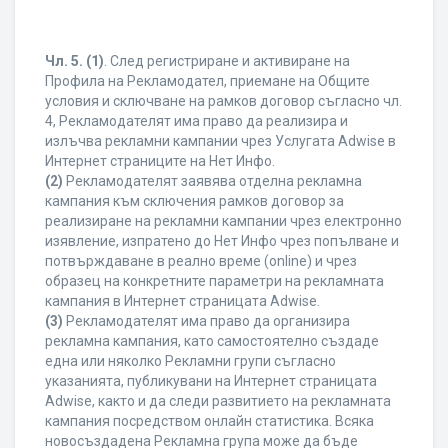
Чл. 5.
(1)
. След регистриране и активиране на
Профила на Рекламодател, приемане на Общите
условия и сключване на рамков договор съгласно чл.
4, Рекламодателят има право да реализира и
излъчва рекламни кампании чрез Услугата Adwise в
Интернет страниците на Нет Инфо.
(2)
Рекламодателят заявява отделна рекламна
кампания към сключения рамков договор за
реализиране на рекламни кампании чрез електронно
изявление, изпратено до Нет Инфо чрез попълване и
потвърждаване в реално време (online) и чрез
образец на конкретните параметри на рекламната
кампания в Интернет страницата Adwise.
(3)
Рекламодателят има право да организира
рекламна кампания, като самостоятелно създаде
една или няколко Рекламни групи съгласно
указанията, публикувани на Интернет страницата
Adwise, както и да следи развитието на рекламната
кампания посредством онлайн статистика. Всяка
новосъздадена Рекламна група може да бъде