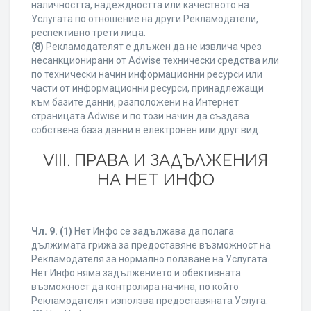
наличността, надеждността или качеството на
Услугата по отношение на други Рекламодатели,
респективно трети лица.
(8)
Рекламодателят е длъжен да не извлича чрез
несанкционирани от Adwise технически средства или
по технически начин информационни ресурси или
части от информационни ресурси, принадлежащи
към базите данни, разположени на Интернет
страницата Adwise и по този начин да създава
собствена база данни в електронен или друг вид.
VIII. ПРАВА И ЗАДЪЛЖЕНИЯ
НА НЕТ ИНФО
Чл. 9.
(1)
Нет Инфо се задължава да полага
дължимата грижа за предоставяне възможност на
Рекламодателя за нормално ползване на Услугата.
Нет Инфо няма задължението и обективната
възможност да контролира начина, по който
Рекламодателят използва предоставяната Услуга.