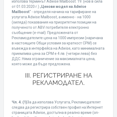
използва терминът Adwise Mailboost. 19. (нов в сила
от 01.03.2020 г.) „
Ценови модел на Adwise
Mailboost
“ - определя начина на тарифиране на
услугата Adwise Mailboost, а именно - на 1000
(хиляда) показвания на приоритетни позиции на
полученото от ABV потребителя електронно
съобщение (e-mail). Предложената от
Рекламодателите цена на 1000 импресии (наричана
в настоящите Общи условия за краткост CPM) се
въвежда в интерфейса на Adwise, като минималната
приемлива цена за CPM е 4 лв. (четири лева) без
ДДС. Няма ограничение за максималната цена,
която може да бъде предложена.
ІІІ. РЕГИСТРИРАНЕ НА
РЕКЛАМОДАТЕЛ.
Чл. 4.
(1)
За да използва Услугата, Рекламодателят
следва да регистрира собствен профил на Интернет
страницата Adwise, достъпна в реално време (on-