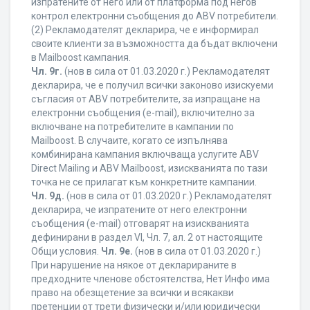
изпратените от него или от платформа под негов
контрол електронни съобщения до ABV потребители.
(2) Рекламодателят декларира, че е информирал
своите клиенти за възможността да бъдат включени
в Mailboost кампания.
Чл. 9г.
(нов в сила от 01.03.2020 г.) Рекламодателят
декларира, че е получил всички законово изискуеми
съгласия от ABV потребителите, за изпращане на
електронни съобщения (e-mail), включително за
включване на потребителите в кампании по
Mailboost. В случаите, когато се изпълнява
комбинирана кампания включваща услугите ABV
Direct Mailing и ABV Mailboost, изискванията по тази
точка не се прилагат към конкретните кампании.
Чл. 9д.
(нов в сила от 01.03.2020 г.) Рекламодателят
декларира, че изпратените от него електронни
съобщения (e-mail) отговарят на изискванията
дефинирани в раздел VI, Чл. 7, ал. 2 от настоящите
Общи условия.
Чл. 9е.
(нов в сила от 01.03.2020 г.)
При нарушение на някое от декларираните в
предходните членове обстоятелства, Нет Инфо има
право на обезщетение за всички и всякакви
претенции от трети физически и/или юридически