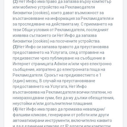
(2)
Нет Инфо има право да запазва върху компютър
или мобилно устройство на Рекламодателя
бисквитки (cookies), които дават възможност за
възстановяване на информация за Рекламодателя и
за проследяване на действията му. С приемането на
тези Общи условия от Рекламодателя, последният
изявява съгласието си Нет Инфо да запазва
бисквитки (cookies) на посочените устройства.
(3)
Нет Инфо си запазва правото да преустановява
предоставянето на Услугата, след отправяне на
предизвестие чрез публикуване на съобщение в
Интернет страницата Adwise и/или чрез електронно
съобщение, изпратено до електронната поща на
Рекламодателя. Срокът на предизвестието е 1
(един) месец. В случай на преустановяване
предоставянето на Услугата, Нет Инфо
възстановява на Рекламодателя всички платени, но
неизразходвани суми, без да му дължи обезщетения,
неустойки и/или допълнителни плащания.
(4)
Нет Инфо има право да премахва невалидни/
фалшиви кликове, генерирани от роботи или други
автоматизирани инструменти, включително каквито
и да е единични кликове от IP адреси или компютри,