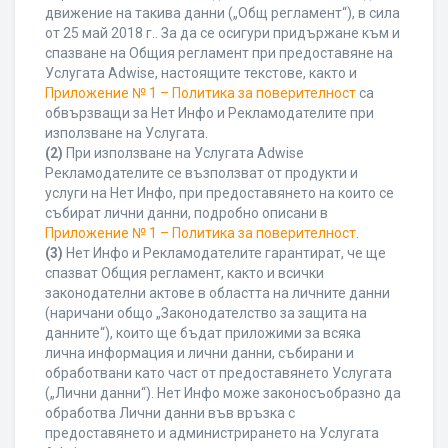
движение на такива данни („Общ регламент“), в сила
от 25 май 2018 г.. За да се осигури придържане към и
спазване на Общия регламент при предоставяне на
Услугата Adwise, настоящите текстове, както и
Приложение № 1 – Политика за поверителност
са
обвързващи за Нет Инфо и Рекламодателите при
използване на Услугата.
(2)
При използване на Услугата Adwise
Рекламодателите се възползват от продукти и
услуги на Нет Инфо, при предоставянето на които се
събират лични данни, подробно описани в
Приложение № 1 – Политика за поверителност
.
(3)
Нет Инфо и Рекламодателите гарантират, че ще
спазват Общия регламент, както и всички
законодателни актове в областта на личните данни
(наричани общо „Законодателство за защита на
данните“), които ще бъдат приложими за всяка
лична информация и лични данни, събирани и
обработвани като част от предоставянето Услугата
(„Лични данни“). Нет Инфо може законосъобразно да
обработва Лични данни във връзка с
предоставянето и администрирането на Услугата