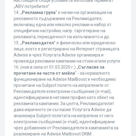
настоящите Общи условия се използва терминът
„ABV потребител“.
14. „
Рекламна група
“ е начин на организация на
рекламното съдържание на Рекламодател,
включващ една или няколко реклами и набор от
специфични настройки, напр. таргетиране на
рекламата, периодичност на излъчването и др.
15. „
Рекламодател
” е физическо или юридическо
лице, което е регистрирано на Интернет страницата
Adwise и чрез Услугата Adwise организира и
провежда рекламни кампании на стоки и/или услуги.
16. (нов в сила от 01.03.2020 г.) „
Съгласие за
прочитане на части от мейла
“ - за нормалното
функциониране на Adwise MailBoost е необходимо
прочитане на Subject полето на изпратените от
Рекламодателя електронни съобщения (e-mail),
идентифицирани в неговия профил като обект на
рекламната кампания. За целта, Рекламодателят
дава изричното си съгласие Услугата Adwise да
анализира Subject полетата на изпратени от него
електронни съобщения (e-mail), идентифицирани
чрез добавения от Рекламодателя в кампанията за
реализиране на Adwise Mailboost DKIM