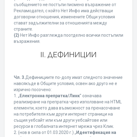
съобщението не постъпи писмено възражение от
Рекламодател, с който Нет Инфо има действащи
договорни отношения, изменените Общи условия
стават задължителни за отношенията между
страните.
(2)
Нет Инфо разглежда поотделно всички постъпили
възражения.
ІІ. ДЕФИНИЦИИ
Чл. 3.
Дефинициите по-долу имат следното значение
навсякъде в Общите условия, освен ако друго не е
изрично посочено:
1. „
Електронна препратка/Линк
” означава
реализиране на препратка чрез използване на HTML
елементи, което дава възможност за пренасочване
на потребителя към други интернет страници на
същия уебсайт или към други уебсайтове или
ресурси в глобалната интернет мрежа чрез Клик.
2. (нов в сила от 01.03.2020 г.) „
Идентификация на