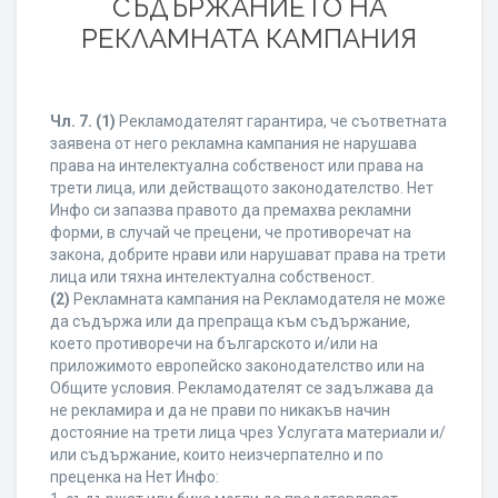
СЪДЪРЖАНИЕТО НА
РЕКЛАМНАТА КАМПАНИЯ
Чл. 7.
(1)
Рекламодателят гарантира, че съответната
заявена от него рекламна кампания не нарушава
права на интелектуална собственост или права на
трети лица, или действащото законодателство. Нет
Инфо си запазва правото да премахва рекламни
форми, в случай че прецени, че противоречат на
закона, добрите нрави или нарушават права на трети
лица или тяхна интелектуална собственост.
(2)
Рекламната кампания на Рекламодателя не може
да съдържа или да препраща към съдържание,
което противоречи на българското и/или на
приложимото европейско законодателство или на
Общите условия. Рекламодателят се задължава да
не рекламира и да не прави по никакъв начин
достояние на трети лица чрез Услугата материали и/
или съдържание, които неизчерпателно и по
преценка на Нет Инфо: