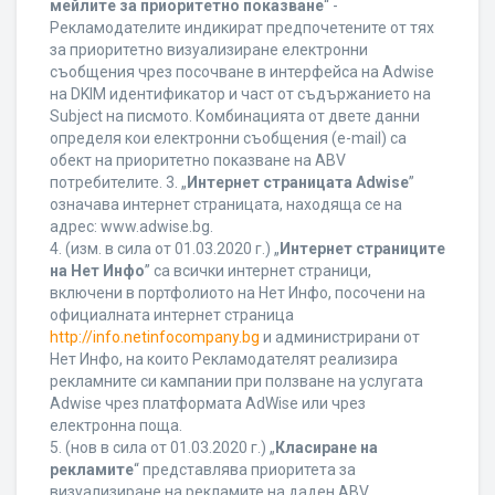
мейлите за приоритетно показване
“ -
Рекламодателите индикират предпочетените от тях
за приоритетно визуализиране електронни
съобщения чрез посочване в интерфейса на Adwise
на DKIM идентификатор и част от съдържанието на
Subject на писмото. Комбинацията от двете данни
определя кои електронни съобщения (e-mail) са
обект на приоритетно показване на ABV
потребителите. 3. „
Интернет страницата Adwise
”
означава интернет страницата, находяща се на
адрес: www.adwise.bg.
4. (изм. в сила от 01.03.2020 г.) „
Интернет страниците
на Нет Инфо
” са всички интернет страници,
включени в портфолиото на Нет Инфо, посочени на
официалната интернет страница
http://info.netinfocompany.bg
и администрирани от
Нет Инфо, на които Рекламодателят реализира
рекламните си кампании при ползване на услугата
Adwise чрез платформата AdWise или чрез
електронна поща.
5. (нов в сила от 01.03.2020 г.) „
Класиране на
рекламите
“ представлява приоритета за
визуализиране на рекламите на даден ABV