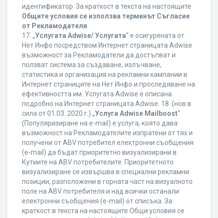
идентификатор. За краткост в текста на настоящите
Общите условия се използва терминът Съгласие
от Рекламодателя
.
17. „
Услугата Adwise/ Услугата
“ е осигурената от
Нет Инфо посредством Интернет страницата Adwise
възможност за Рекламодатели да достъпват и
ползват система за създаване, излъчване,
статистика и организация на рекламни кампании в
Интернет страниците на Нет Инфо и проследяване на
ефективността им. Услугата Adwise е описана
подробно на Интернет страницата Adwise. 18. (нов в
сила от 01.03..2020 г.) „
Услуга Adwise Mailboost
“
(Популяризиране на e-mail) е услуга, която дава
възможност на Рекламодателите изпратени от тях и
получени от ABV потребител електронни съобщения
(e-mail) да бъдат приоритетно визуализирани в
Кутиите на ABV потребителите. Приоритетното
визуализиране се извършва в специални рекламни
позиции, разположени в горната част на визуалното
поле на ABV потребителя и над всички останали
електронни съобщения (e-mail) от списъка. За
краткост в текста на настоящите Общи условия се