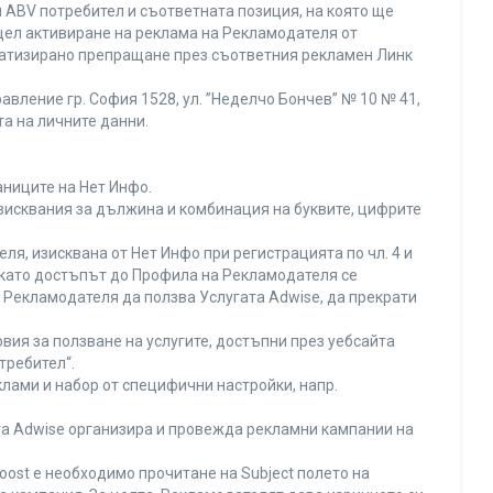
 ABV потребител и съответната позиция, на която ще
с цел активиране на реклама на Рекламодателя от
оматизирано препращане през съответния рекламен Линк
вление гр. София 1528, ул. ”Неделчо Бончев” № 10 № 41,
та на личните данни.
аниците на Нет Инфо.
изисквания за дължина и комбинация на буквите, цифрите
я, изисквана от Нет Инфо при регистрацията по чл. 4 и
 като достъпът до Профила на Рекламодателя се
Рекламодателя да ползва Услугата Adwise, да прекрати
вия за ползване на услугите, достъпни през уебсайта
требител“.
лами и набор от специфични настройки, напр.
ата Adwise организира и провежда рекламни кампании на
oost е необходимо прочитане на Subject полето на