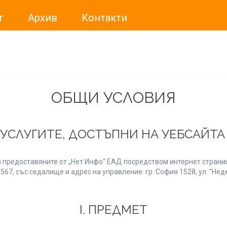
г
Архив
Контакти
ме искали да Ви уведомим, че „Нет Инфо“ ЕАД (
„Нет Инф
За повече информация, натиснете
тук.
ОБЩИ УСЛОВИЯ
 УСЛУГИТЕ, ДОСТЪПНИ НА УЕБСАЙТ
 предоставяните от „Нет Инфо“ ЕАД посредством интернет страниц
7, със седалище и адрес на управление: гр. София 1528, ул. "Неде
І. ПРЕДМЕТ