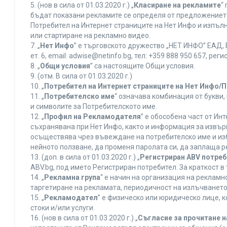
5. (нов в сила от 01.03.2020 г.) „
Класиране на рекламите
“
бъдат показани рекламите се определя от предложението 
Потребител на Интернет страниците на Нет Инфо и изпъ
или стартиране на рекламно видео.
7. „
Нет Инфо
” е търговското дружество „НЕТ ИНФО” ЕАД, 
ет. 6, еmail: adwise@netinfo.bg, тел: +359 888 950 657, 
8. „
Общи условия
” са настоящите Общи условия.
9. (отм. В сила от 01.03.2020 г.)
10. „
Потребител на Интернет страниците на Нет Инфо/
11. „
Потребителско име
“ означава комбинация от букви
и символите за Потребителското име.
12. „
Профил на Рекламодателя
” е обособена част от И
съхранявана при Нет Инфо, както и информация за извъ
осъществява чрез въвеждане на потребителско име и из
нейното ползване, да променя паролата си, да заплаща р
13. (доп. в сила от 01.03.2020 г.) „
Регистриран ABV потре
ABV.bg, под името Регистриран потребител. За краткост 
14. „
Рекламна група
“ е начин на организация на реклам
таргетиране на рекламата, периодичност на излъчването 
15. „
Рекламодател
” е физическо или юридическо лице, 
стоки и/или услуги.
16. (нов в сила от 01.03.2020 г.) „
Съгласие за прочитане н