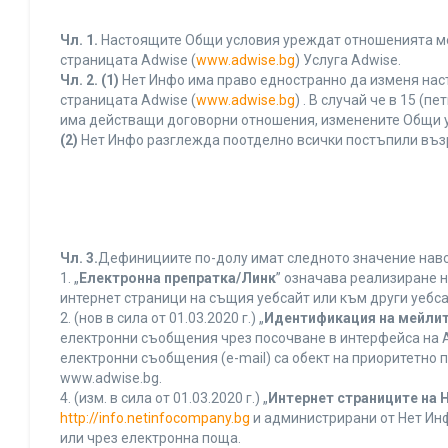
Чл. 1.
Настоящите Общи условия уреждат отношенията межд
страницата Adwise (
www.adwise.bg
) Услуга Adwise.
Чл. 2.
(1)
Нет Инфо има право едностранно да изменя нас
страницата Adwise (
www.adwise.bg
) . В случай че в 15 
има действащи договорни отношения, изменените Общи у
(2)
Нет Инфо разглежда поотделно всички постъпили въз
Чл. 3.
Дефинициите по-долу имат следното значение нався
1. „
Електронна препратка/Линк
” означава реализиране 
интернет страници на същия уебсайт или към други уебса
2. (нов в сила от 01.03.2020 г.) „
Идентификация на мейлит
електронни съобщения чрез посочване в интерфейса на A
електронни съобщения (e-mail) са обект на приоритетно п
www.adwise.bg.
4. (изм. в сила от 01.03.2020 г.) „
Интернет страниците на 
http://info.netinfocompany.bg
и администрирани от Нет Инф
или чрез електронна поща.