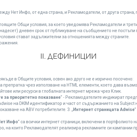
у Нет Инфо, от една страна, и Рекламодатели, от друга страна, 
тоящите Общи условия, за което уведомява Рекламодатели и трети
(петнадесет) дневен срок от публикуване на съобщението не постъп
словия стават задължителни за отношенията между страните.
ражения.
ІІ. ДЕФИНИЦИИ
къде в Общите условия, освен ако друго не е изрично посочено:
на препратка чрез използване на HTML елементи, което дава възм
йтове или ресурси в глобалната интернет мрежа чрез Клик.
е за приоритетно показване
“ - Рекламодателите индикират пред
dwise на DKIM идентификатор и част от съдържанието на Subject 
оказване на ABV потребителите. 3. „
Интернет страницата Adwise
”
Нет Инфо
” са всички интернет страници, включени в портфолиото 
о, на които Рекламодателят реализира рекламните си кампании п