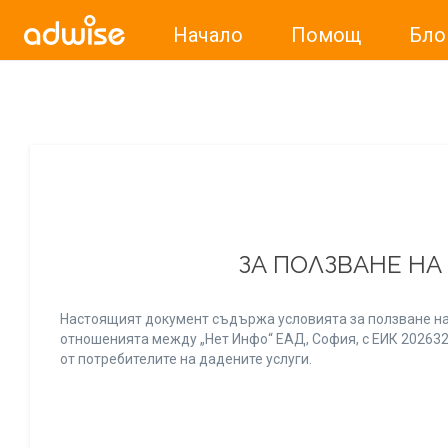
Начало
Помощ
Бло
Уважаеми рекламодатели, с настоящото съобщение бих
ЗА ПОЛЗВАНЕ НА
Настоящият документ съдържа условията за ползване на
отношенията между „Нет Инфо“ ЕАД, София, с ЕИК 20263256
от потребителите на дадените услуги.