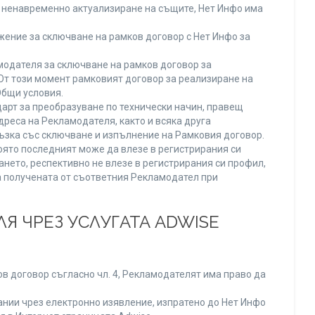
ли ненавременно актуализиране на същите, Нет Инфо има
ение за сключване на рамков договор с Нет Инфо за
одателя за сключване на рамков договор за
От този момент рамковият договор за реализиране на
Общи условия.
арт за преобразуване по технически начин, правещ
реса на Рекламодателя, както и всяка друга
зка със сключване и изпълнение на Рамковия договор.
оято последният може да влезе в регистрирания си
ането, респективно не влезе в регистрирания си профил,
ва получената от съответния Рекламодател при
Я ЧРЕЗ УСЛУГАТА ADWISE
в договор съгласно чл. 4, Рекламодателят има право да
нии чрез електронно изявление, изпратено до Нет Инфо