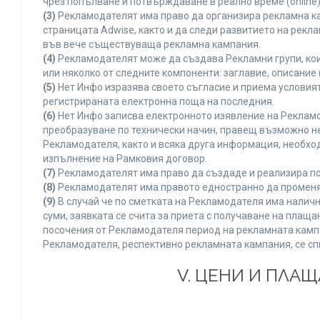
чрез попълване и потвърждаване в реално време (online)
(3)
Рекламодателят има право да организира рекламна ка
страницата Adwise, както и да следи развитието на рек
във вече съществуваща рекламна кампания.
(4)
Рекламодателят може да създава Рекламни групи, кои
или няколко от следните компоненти: заглавие, описание 
(5)
Нет Инфо изразява своето съгласие и приема условия
регистрираната електронна поща на последния.
(6)
Нет Инфо записва електронното изявление на Рекламо
преобразуване по технически начин, правещ възможно не
Рекламодателя, както и всяка друга информация, необх
изпълнение на Рамковия договор.
(7)
Рекламодателят има право да създаде и реализира по
(8)
Рекламодателят има правото едностранно да променя 
(9)
В случай че по сметката на Рекламодателя има наличн
суми, заявката се счита за приета с получаване на плащ
посочения от Рекламодателя период на рекламната кампан
Рекламодателя, респективно рекламната кампания, се сп
V. ЦЕНИ И ПЛА