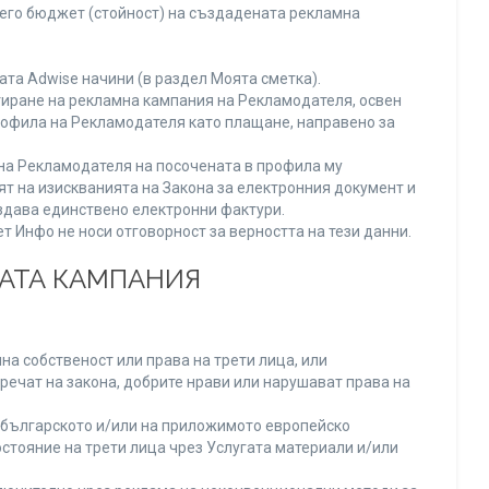
него бюджет (стойност) на създадената рекламна
та Adwise начини (в раздел Моята сметка).
тиране на рекламна кампания на Рекламодателя, освен
Профила на Рекламодателя като плащане, направено за
а на Рекламодателя на посочената в профила му
ят на изискванията на Закона за електронния документ и
издава единствено електронни фактури.
 Инфо не носи отговорност за верността на тези данни.
НАТА КАМПАНИЯ
а собственост или права на трети лица, или
речат на закона, добрите нрави или нарушават права на
българското и/или на приложимото европейско
стояние на трети лица чрез Услугата материали и/или