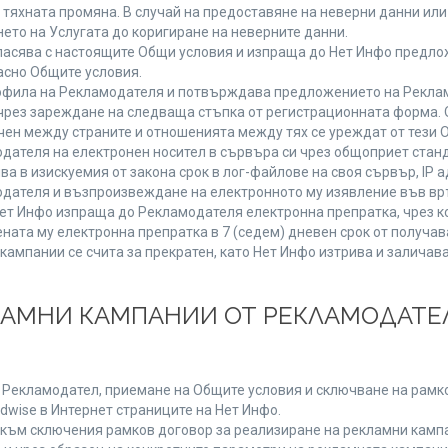
от тяхната промяна. В случай на предоставяне на неверни данни и
ето на Услугата до коригиране на неверните данни.
ласява с настоящите Общи условия и изпраща до Нет Инфо предлож
асно Общите условия.
фила на Рекламодателя и потвърждава предложението на Реклам
чрез зареждане на следваща стъпка от регистрационната форма. 
чен между страните и отношенията между тях се уреждат от тези 
дателя на електронен носител в сървъра си чрез общоприет станд
в изискуемия от закона срок в лог-файлове на своя сървър, IP ад
ателя и възпроизвеждане на електронното му изявление във връ
Нет Инфо изпраща до Рекламодателя електронна препратка, чрез к
ната му електронна препратка в 7 (седем) дневен срок от получав
кампании се счита за прекратен, като Нет Инфо изтрива и залича
КЛАМНИ КАМПАНИИ ОТ РЕКЛАМОДАТЕЛ
а Рекламодател, приемане на Общите условия и сключване на рамко
dwise в Интернет страниците на Нет Инфо.
ъм сключения рамков договор за реализиране на рекламни кампа