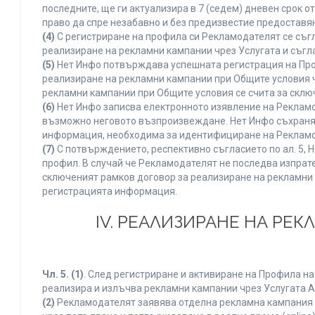
последните, ще ги актуализира в 7 (седем) дневен срок 
право да спре незабавно и без предизвестие предоставян
(4)
С регистриране на профила си Рекламодателят се съг
реализиране на рекламни кампании чрез Услугата и съгл
(5)
Нет Инфо потвърждава успешната регистрация на Про
реализиране на рекламни кампании при Общите условия 
рекламни кампании при Общите условия се счита за склю
(6)
Нет Инфо записва електронното изявление на Рекламо
възможно неговото възпроизвеждане. Нет Инфо съхранява 
информация, необходима за идентифициране на Рекламод
(7)
С потвърждението, респективно съгласието по ал. 5, 
профил. В случай че Рекламодателят не последва изпрате
сключеният рамков договор за реализиране на рекламни 
регистрацията информация.
IV. РЕАЛИЗИРАНЕ НА РЕ
Чл. 5.
(1)
. След регистриране и активиране на Профила н
реализира и излъчва рекламни кампании чрез Услугата A
(2)
Рекламодателят заявява отделна рекламна кампания к