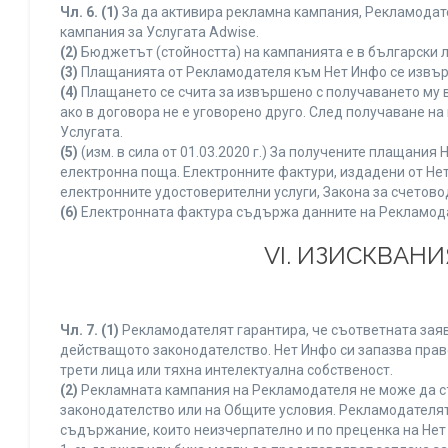
Чл. 6.
(1)
За да активира рекламна кампания, Рекламодате
кампания за Услугата Adwise.
(2)
Бюджетът (стойността) на кампанията е в български 
(3)
Плащанията от Рекламодателя към Нет Инфо се извършв
(4)
Плащането се счита за извършено с получаването му в
ако в договора не е уговорено друго. След получаване н
Услугата.
(5)
(изм. в сила от 01.03.2020 г.) За получените плащан
електронна поща. Електронните фактури, издадени от Нет
електронните удостоверителни услуги, Закона за счетово
(6)
Електронната фактура съдържа данните на Рекламодате
VI. ИЗИСКВАН
Чл. 7.
(1)
Рекламодателят гарантира, че съответната заяв
действащото законодателство. Нет Инфо си запазва право
трети лица или тяхна интелектуална собственост.
(2)
Рекламната кампания на Рекламодателя не може да с
законодателство или на Общите условия. Рекламодателят
съдържание, които неизчерпателно и по преценка на Нет