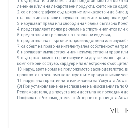
1. съдържат или биха могли да представляват заплаха з
лечение и/или на лекарствени продукти, които не са одо
2. са с порнографско съдържание или каквото и да било
пълнолетие лица или нарушават нормите на морала и доб
3. нарушават права или свободи на човека съгласно Конс
4. представляват пряка реклама на спиртни напитки или х
5. представляват реклама на тютюневи изделия;
6. представляват търговска, производствена или служеб
7. са обект на право на интелектуална собственост на тр
8. нарушават имуществени или неимуществени права или 
9. съдържат компютърни вируси или други компютърни к
компютърен софтуер, хардуер или електронно съобщител
10. нарушават норми на приложимото законодателство, в
правилата на реклама на конкретните продукти и/или усл
11. нарушават креативните изисквания на Услугата Adwi
(3)
При установяване на неспазване на изискванията по О
Рекламодателя, да преустанови достъпа на последния до
Профила на Рекламодателя от Интернет страницата Adwi
VII.