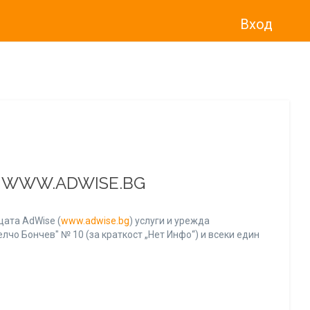
Вход
о“
)
прекратява услугата Adwise
считано от
01.01.2026 г
.
А WWW.ADWISE.BG
ата AdWise (
www.adwise.bg
) услуги и урежда
лчо Бончев" № 10 (за краткост „Нет Инфо“) и всеки един