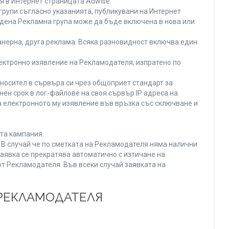
я в Интернет страницата Adwise.
рупи съгласно указанията, публикувани на Интернет
адена Рекламна група може да бъде включена в нова или
нерна, друга реклама. Всяка разновидност включва един
ектронно изявление на Рекламодателя, изпратено по
носител в сървъра си чрез общоприет стандарт за
н срок в лог-файлове на своя сървър IP адреса на
 електронното му изявление във връзка със сключване и
та кампания.
. В случай че по сметката на Рекламодателя няма налични
заявка се прекратява автоматично с изтичане на
от Рекламодателя. Във всеки случай заявката на
 РЕКЛАМОДАТЕЛЯ