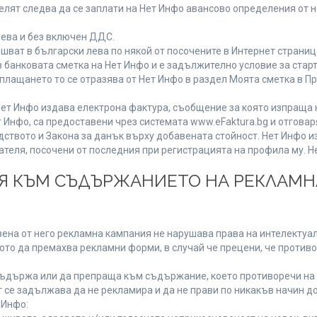
лят следва да се заплати на Нет Инфо авансово определения от 
лева и без включен ДДС.
ат в български лева по някой от посочените в Интернет страница
 банковата сметка на Нет Инфо и е задължително условие за стар
а плащането то се отразява от Нет Инфо в раздел Моята сметка в 
ия Нет Инфо издава електрона фактура, съобщение за която изпращ
 Инфо, са предоставени чрез системата www.eFaktura.bg и отговар
дството и Закона за данък върху добавената стойност. Нет Инфо 
ля, посочени от последния при регистрацията на профила му. Нет
ИЯ КЪМ СЪДЪРЖАНИЕТО НА РЕКЛАМ
ена от него рекламна кампания не нарушава права на интелектуалн
то да премахва рекламни форми, в случай че прецени, че противо
ъдържа или да препраща към съдържание, което противоречи на 
 се задължава да не рекламира и да не прави по никакъв начин до
 Инфо: