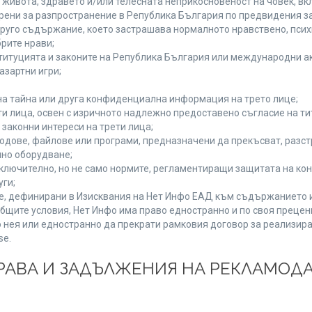
а живота, здравето и/или телесната неприкосновеност на човек, 
брени за разпространение в Република България по предвидения за
 друго съдържание, което застрашава нормалното нравствено, пси
рите нрави;
титуцията и законите на Република България или международни ак
азартни игри;
на тайна или друга конфиденциална информация на трето лице;
ети лица, освен с изричното надлежно предоставено съгласие на ти
законни интереси на трети лица;
одове, файлове или програми, предназначени да прекъсват, разс
но оборудване;
ключително, но не само нормите, регламентиращи защитата на конк
уги;
se, дефинирани в Изисквания на Нет Инфо ЕАД към съдържанието 
бщите условия, Нет Инфо има право едностранно и по своя преце
 нея или едностранно да прекрати рамковия договор за реализира
se.
 ПРАВА И ЗАДЪЛЖЕНИЯ НА РЕКЛАМОД