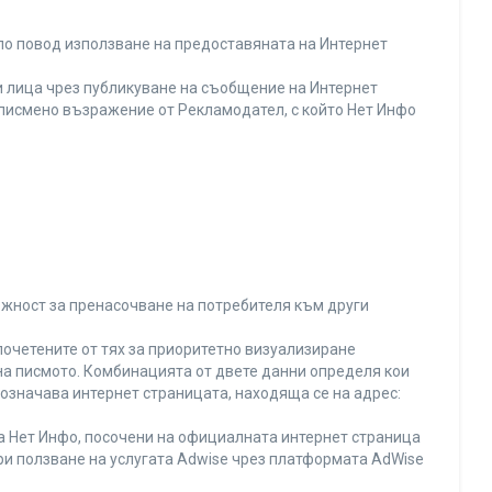
по повод използване на предоставяната на Интернет
 лица чрез публикуване на съобщение на Интернет
и писмено възражение от Рекламодател, с който Нет Инфо
ожност за пренасочване на потребителя към други
почетените от тях за приоритетно визуализиране
на писмото. Комбинацията от двете данни определя кои
 означава интернет страницата, находяща се на адрес:
на Нет Инфо, посочени на официалната интернет страница
ри ползване на услугата Adwise чрез платформата AdWise