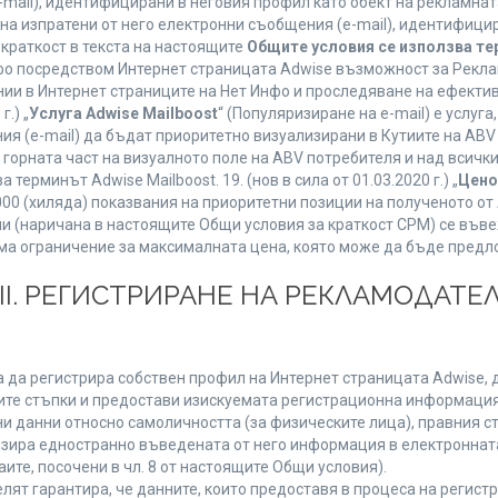
mail), идентифицирани в неговия профил като обект на рекламнат
 на изпратени от него електронни съобщения (e-mail), идентифиц
 краткост в текста на настоящите
Общите условия се използва т
нфо посредством Интернет страницата Adwise възможност за Рекла
ии в Интернет страниците на Нет Инфо и проследяване на ефектив
г.) „
Услуга Adwise Mailboost
“ (Популяризиране на e-mail) е услу
ия (e-mail) да бъдат приоритетно визуализирани в Кутиите на AB
орната част на визуалното поле на ABV потребителя и над всички 
терминът Adwise Mailboost. 19. (нов в сила от 01.03.2020 г.) „
Цено
1000 (хиляда) показвания на приоритетни позиции на полученото о
 (наричана в настоящите Общи условия за краткост CPM) се въве
Няма ограничение за максималната цена, която може да бъде предл
ІІІ. РЕГИСТРИРАНЕ НА РЕКЛАМОДАТЕЛ
 да регистрира собствен профил на Интернет страницата Adwise, д
етните стъпки и предостави изискуемата регистрационна информация
 данни относно самоличността (за физическите лица), правния ста
изира едностранно въведената от него информация в електроннат
ите, посочени в чл. 8 от настоящите Общи условия).
т гарантира, че данните, които предоставя в процеса на регистра