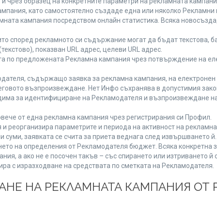
 и чрез образец на конкретните параметри на рекламната кампани
мпания, като самостоятелно създаде една или няколко Рекламни г
ламната кампания посредством онлайн статистика. Всяка новосъзд
то според рекламното си съдържание могат да бъдат текстова, ба
(текстово), показван URL адрес, целеви URL адрес.
та по предложената Рекламна кампания чрез потвърждение на ел
дателя, съдържащо заявка за рекламна кампания, на електронен 
говото възпроизвеждане. Нет Инфо съхранява в допустимия законе
одима за идентифициране на Рекламодателя и възпроизвеждане на
вече от една рекламна кампания чрез регистрирания си Профил.
и реорганизира параметрите и периода на активност на рекламна
и суми, заявката се счита за приета веднага след извършването й
ането на определения от Рекламодателя бюджет. Всяка конкретна 
ия, а ако не е посочен такъв – със спирането или изтриването й 
ира с изразходване на средствата по сметката на Рекламодателя.
ЩАНЕ НА РЕКЛАМНАТА КАМПАНИЯ ОТ