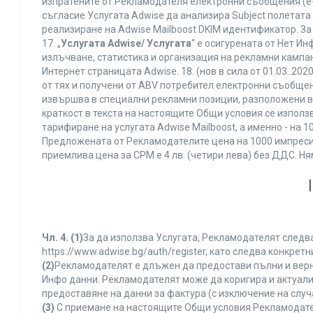
изпратените от Рекламодателя електронни съобщения (e-
съгласие Услугата Adwise да анализира Subject полетата
реализиране на Adwise Mailboost DKIM идентификатор. За
17. „
Услугата Adwise/ Услугата
“ е осигурената от Нет И
излъчване, статистика и организация на рекламни кампан
Интернет страницата Adwise. 18. (нов в сила от 01.03..2020 
от тях и получени от ABV потребител електронни съобщен
извършва в специални рекламни позиции, разположени в г
краткост в текста на настоящите Общи условия се използва 
тарифиране на услугата Adwise Mailboost, а именно - на 
Предложената от Рекламодателите цена на 1000 импресии
приемлива цена за CPM е 4 лв. (четири лева) без ДДС. 
Чл. 4.
(1)
За да използва Услугата, Рекламодателят следва
https://www.adwise.bg/auth/register, като следва конкр
(2)
Рекламодателят е длъжен да предостави пълни и верни
Инфо данни. Рекламодателят може да коригира и актуал
предоставяне на данни за фактура (с изключение на случа
(3)
С приемане на настоящите Общи условия Рекламодателя