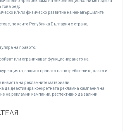
включително чрез реклама на неконвенционални методи за
 това ред;
хическо и/или физическо развитие на ненавършилите
тове, по които Република България е страна;
туляра на правото;
тройват или ограничават функционирането на
уренцията, защита правата на потребителите, както и
и визията на рекламните материали.
нка да деактивира конкретната рекламна кампания на
не на рекламни кампании, респективно да заличи
АТЕЛЯ