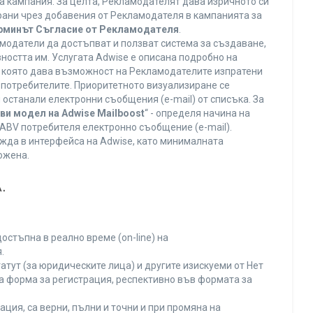
а кампания. За целта, Рекламодателят дава изричното си
ирани чрез добавения от Рекламодателя в кампанията за
ерминът Съгласие от Рекламодателя
.
модатели да достъпват и ползват система за създаване,
ността им. Услугата Adwise е описана подробно на
га, която дава възможност на Рекламодателите изпратени
V потребителите. Приоритетното визуализиране се
останали електронни съобщения (e-mail) от списъка. За
ви модел на Adwise Mailboost
“ - определя начина на
т ABV потребителя електронно съобщение (e-mail).
жда в интерфейса на Adwise, като минималната
ожена.
.
остъпна в реално време (on-line) на
.
тут (за юридическите лица) и другите изискуеми от Нет
а форма за регистрация, респективно във формата за
ция, са верни, пълни и точни и при промяна на