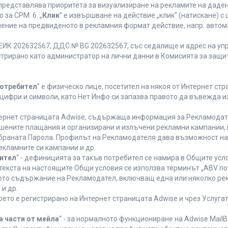
 представлява приоритета за визуализиране на рекламите на даден
за CPM. 6. „
Клик
” е извършване на действие „клик“ (натискане) 
лнение на предвиденото в рекламния формат действие, напр. авт
ЕИК 202632567, ДДС № BG 202632567, със седалище и адрес на упра
регистрирано като администратор на лични данни в Комисията за защи
Потребител
” е физическо лице, посетител на някоя от Интернет стр
, цифри и символи, като Нет Инфо си запазва правото да въвежда 
нтернет страницата Adwise, съдържаща информация за Рекламодател
ршените плащания и организирани и излъчени рекламни кампании,
браната Парола. Профилът на Рекламодателя дава възможност на 
екламните си кампании и др.
бител
“ - дефиницията за такъв потребител се намира в Общите усло
в текста на настоящите Общи условия се използва терминът „ABV по
ното съдържание на Рекламодател, включващ една или няколко рек
и др.
което е регистрирано на Интернет страницата Adwise и чрез Услуг
а части от мейла
“ - за нормалното функциониране на Adwise MailB