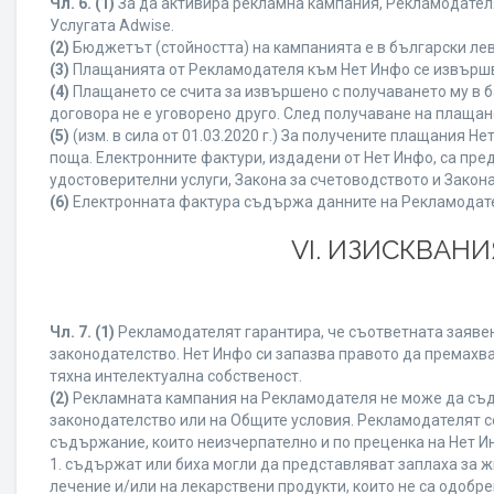
Чл. 6.
(1)
За да активира рекламна кампания, Рекламодателя
Услугата Adwise.
(2)
Бюджетът (стойността) на кампанията е в български ле
(3)
Плащанията от Рекламодателя към Нет Инфо се извършват
(4)
Плащането се счита за извършено с получаването му в б
договора не е уговорено друго. След получаване на плащан
(5)
(изм. в сила от 01.03.2020 г.) За получените плащания
поща. Електронните фактури, издадени от Нет Инфо, са пре
удостоверителни услуги, Закона за счетоводството и Закон
(6)
Електронната фактура съдържа данните на Рекламодателя
VI. ИЗИСКВАН
Чл. 7.
(1)
Рекламодателят гарантира, че съответната заявен
законодателство. Нет Инфо си запазва правото да премахва
тяхна интелектуална собственост.
(2)
Рекламната кампания на Рекламодателя не може да съд
законодателство или на Общите условия. Рекламодателят се
съдържание, които неизчерпателно и по преценка на Нет И
1. съдържат или биха могли да представляват заплаха за 
лечение и/или на лекарствени продукти, които не са одобр