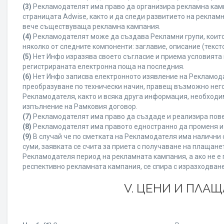
(3)
Рекламодателят има право да организира рекламна камп
страницата Adwise, както и да следи развитието на рекла
вече съществуваща рекламна кампания.
(4)
Рекламодателят може да създава Рекламни групи, които
няколко от следните компоненти: заглавие, описание (текст
(5)
Нет Инфо изразява своето съгласие и приема условията
регистрираната електронна поща на последния.
(6)
Нет Инфо записва електронното изявление на Рекламода
преобразуване по технически начин, правещ възможно него
Рекламодателя, както и всяка друга информация, необход
изпълнение на Рамковия договор.
(7)
Рекламодателят има право да създаде и реализира пове
(8)
Рекламодателят има правото едностранно да променя и 
(9)
В случай че по сметката на Рекламодателя има налични с
суми, заявката се счита за приета с получаване на плащан
Рекламодателя период на рекламната кампания, а ако не е 
респективно рекламната кампания, се спира с изразходване
V. ЦЕНИ И ПЛА