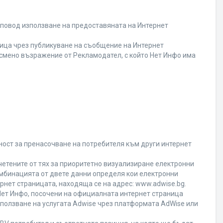
 повод използване на предоставяната на Интернет
ица чрез публикуване на съобщение на Интернет
писмено възражение от Рекламодател, с който Нет Инфо има
ност за пренасочване на потребителя към други интернет
четените от тях за приоритетно визуализиране електронни
омбинацията от двете данни определя кои електронни
ернет страницата, находяща се на адрес: www.adwise.bg.
 Нет Инфо, посочени на официалната интернет страница
ползване на услугата Adwise чрез платформата AdWise или