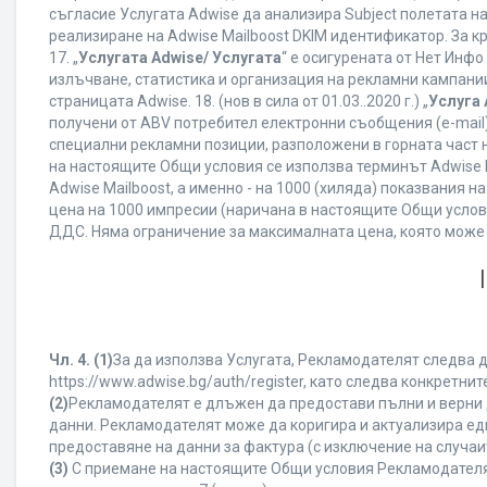
съгласие Услугата Adwise да анализира Subject полетата н
реализиране на Adwise Mailboost DKIM идентификатор. За к
17. „
Услугата Adwise/ Услугата
“ е осигурената от Нет Инф
излъчване, статистика и организация на рекламни кампании
страницата Adwise. 18. (нов в сила от 01.03..2020 г.) „
Услуга 
получени от ABV потребител електронни съобщения (e-mail
специални рекламни позиции, разположени в горната част на
на настоящите Общи условия се използва терминът Adwise Mail
Adwise Mailboost, а именно - на 1000 (хиляда) показвания
цена на 1000 импресии (наричана в настоящите Общи услови
ДДС. Няма ограничение за максималната цена, която може
Чл. 4.
(1)
За да използва Услугата, Рекламодателят следва д
https://www.adwise.bg/auth/register, като следва конкрет
(2)
Рекламодателят е длъжен да предостави пълни и верни д
данни. Рекламодателят може да коригира и актуализира е
предоставяне на данни за фактура (с изключение на случаит
(3)
С приемане на настоящите Общи условия Рекламодателят г