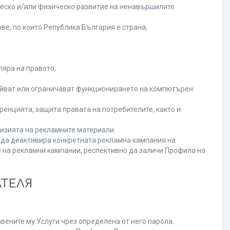
ческо и/или физическо развитие на ненавършилите
ве, по които Република България е страна;
ляра на правото;
ойват или ограничават функционирането на компютърен
енцията, защита правата на потребителите, както и
изията на рекламните материали.
а да деактивира конкретната рекламна кампания на
 на рекламни кампании, респективно да заличи Профила на
АТЕЛЯ
вените му Услуги чрез определена от него парола.