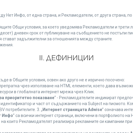
Нет Инфо, от една страна, и Рекламодатели, от друга страна, по
ящите Общи условия, за което уведомява Рекламодатели и трети л
етнадесет) дневен срок от публикуване на съобщението не постъпи 
 стават задължителни за отношенията между страните.
жения.
ІІ. ДЕФИНИЦИИ
де в Общите условия, освен ако друго не е изрично посочено:
 препратка чрез използване на HTML елементи, което дава възмож
есурси в глобалната интернет мрежа чрез Клик.
за приоритетно показване
“ - Рекламодателите индикират предпо
 идентификатор и част от съдържанието на Subject на писмото. К
V потребителите. 3. „
Интернет страницата Adwise
” означава инт
т Инфо
” са всички интернет страници, включени в портфолиото на
 на които Рекламодателят реализира рекламните си кампании при 