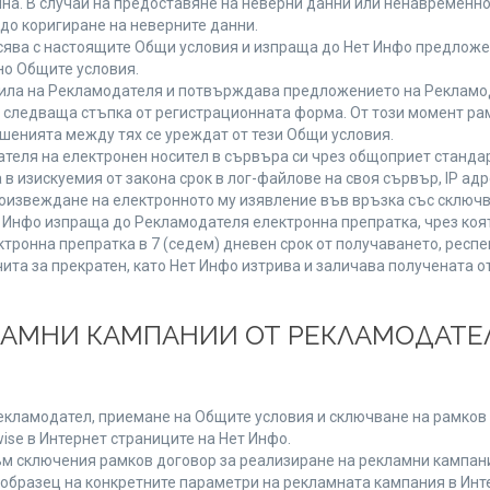
мяна. В случай на предоставяне на неверни данни или ненавременн
до коригиране на неверните данни.
сява с настоящите Общи условия и изпраща до Нет Инфо предложен
но Общите условия.
ла на Рекламодателя и потвърждава предложението на Рекламода
 следваща стъпка от регистрационната форма. От този момент ра
ошенията между тях се уреждат от тези Общи условия.
теля на електронен носител в сървъра си чрез общоприет стандар
изискуемия от закона срок в лог-файлове на своя сървър, IP адр
извеждане на електронното му изявление във връзка със сключв
т Инфо изпраща до Рекламодателя електронна препратка, чрез коя
тронна препратка в 7 (седем) дневен срок от получаването, респе
чита за прекратен, като Нет Инфо изтрива и заличава получената 
КЛАМНИ КАМПАНИИ ОТ РЕКЛАМОДАТЕЛ
Рекламодател, приемане на Общите условия и сключване на рамков 
se в Интернет страниците на Нет Инфо.
 сключения рамков договор за реализиране на рекламни кампании
 образец на конкретните параметри на рекламната кампания в Инт