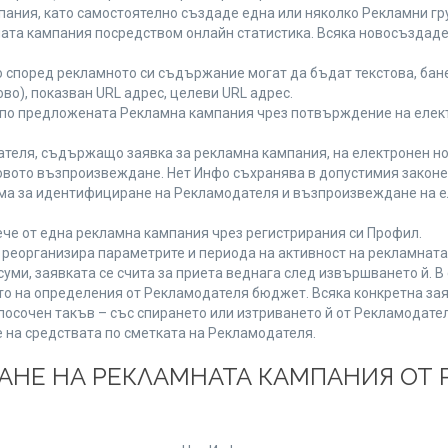
ания, като самостоятелно създаде една или няколко Рекламни гру
мната кампания посредством онлайн статистика. Всяка новосъздад
 според рекламното си съдържание могат да бъдат текстова, бане
ово), показван URL адрес, целеви URL адрес.
 по предложената Рекламна кампания чрез потвърждение на елект
теля, съдържащо заявка за рекламна кампания, на електронен но
вото възпроизвеждане. Нет Инфо съхранява в допустимия законен 
има за идентифициране на Рекламодателя и възпроизвеждане на е
че от една рекламна кампания чрез регистрирания си Профил.
реорганизира параметрите и периода на активност на рекламната
уми, заявката се счита за приета веднага след извършването й. 
ето на определения от Рекламодателя бюджет. Всяка конкретна зая
посочен такъв – със спирането или изтриването й от Рекламодател
 на средствата по сметката на Рекламодателя.
ЩАНЕ НА РЕКЛАМНАТА КАМПАНИЯ ОТ