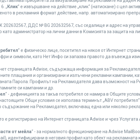
редставлява приоритета за визуализиране на рекламите на даден A
6. „
Клик
” е извършване на действие „клик“ (натискане) с цел акт
еното в рекламния формат действие, напр. автоматизирано препр
 202632567, ДДС № BG 202632567, със седалище и адрес на управле
ано като администратор на лични данни в Комисията за защита на л
требител
” е физическо лице, посетител на някоя от Интернет стран
ифри и символи, като Нет Инфо си запазва правото да въвежда из
ернет страницата Adwise, съдържаща информация за Рекламодателя,
ените плащания и организирани и излъчени рекламни кампании, к
аната Парола. Профилът на Рекламодателя дава възможност на Ре
ламните си кампании и др.
тел
“ - дефиницията за такъв потребител се намира в Общите услови
а настоящите Общи условия се използва терминът „ABV потребител“
то съдържание на Рекламодател, включващ една или няколко рекла
ето е регистрирано на Интернет страницата Adwise и чрез Услугат
части от мейла
“ - за нормалното функциониране на Adwise MailBoo
il), идентифицирани в неговия профил като обект на рекламната 