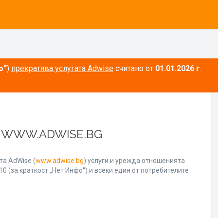
о“
)
прекратява услугата Adwise
считано от
01.01.2026 г
.
А WWW.ADWISE.BG
а AdWise (
www.adwise.bg
) услуги и урежда отношенията
0 (за краткост „Нет Инфо“) и всеки един от потребителите