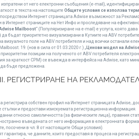
а изпратени от него електронни съобщения (e-mail), идентифицир
раткост в текста на настоящите
Общите условия се използва тер
о посредством Интернет страницата Adwise възможност за Рекламо
 в Интернет страниците на Нет Инфо и проследяване на ефективно
Adwise Mailboost
“ (Популяризиране на e-mail) е услуга, която да
) да бъдат приоритетно визуализирани в Кутиите на ABV потребит
 визуалното поле на ABV потребителя и над всички останали елект
boost. 19. (нов в сила от 01.03.2020 г.) „
Ценови модел на Adwise
 на приоритетни позиции на полученото от ABV потребителя електр
я за краткост CPM) се въвежда в интерфейса на Adwise, като мини
 да бъде предложена.
ІІІ. РЕГИСТРИРАНЕ НА РЕКЛАМОДАТЕЛ
а регистрира собствен профил на Интернет страницата Adwise, дост
ните стъпки и предостави изискуемата регистрационна информация.
анни относно самоличността (за физическите лица), правния стату
дностранно въведената от него информация в електронната форма 
е, посочени в чл. 8 от настоящите Общи условия).
арантира, че данните, които предоставя в процеса на регистраци