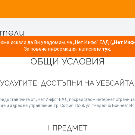
атели
ме искали да Ви уведомим, че „Нет Инфо“ ЕАД (
„Нет Инф
За повече информация, натиснете
тук.
ОБЩИ УСЛОВИЯ
 УСЛУГИТЕ, ДОСТЪПНИ НА УЕБСАЙТ
редоставяните от „Нет Инфо“ ЕАД посредством интернет страницат
е и адрес на управление: гр. София 1528, ул. "Неделчо Бончев" № 1
І. ПРЕДМЕТ