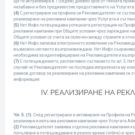
ще ги актуализира в 7 (седем) дневен срок от тяхната про
незабавно и без предизвестие предоставянето на Услугата 
(4)
С регистриране на профила си Рекламодателят се съгла
реализиране на рекламни кампании чрез Услугата и съглас
(5)
Нет Инфо потвърждава успешната регистрация на Профи
рекламни кампании при Общите условия чрез зареждане на
Общите условия се счита за сключен между страните и отн
(6)
Нет Инфо записва електронното изявление на Рекламода
възможно неговото възпроизвеждане. Нет Инфо съхранява в 
необходима за идентифициране на Рекламодателя и възпро
(7)
С потвърждението, респективно съгласието по ал. 5, Не
случай че Рекламодателят не последва изпратената му елек
рамков договор за реализиране на рекламни кампании се с
информация.
IV. РЕАЛИЗИРАНЕ НА РЕ
Чл. 5.
(1)
. След регистриране и активиране на Профила на 
реализира и излъчва рекламни кампании чрез Услугата Adwi
(2)
Рекламодателят заявява отделна рекламна кампания към
попълване и потвърждаване в реално време (online) и чрез