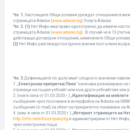
Чл. 1.
Настоящите Общи условия уреждат отношенията между 
страницата Adwise (
www.adwise.bg
) Услуга Adwise.
Чл. 2.
(1)
Нет Инфо има право едностранно да изменя насто
страницата Adwise (
www.adwise.bg
) . В случай че в 15 (п
действащи договорни отношения, изменените Общи условия
(2)
Нет Инфо разглежда поотделно всички постъпили възра
Чл. 3.
Дефинициите по-долу имат следното значение навсякъ
1. „
Електронна препратка/Линк
” означава реализиране на
страници на същия уебсайт или към други уебсайтове или р
2. (нов в сила от 01.03.2020 г.) „
Идентификация на мейлите 
съобщения чрез посочване в интерфейса на Adwise на DKIM
съобщения (e-mail) са обект на приоритетно показване на AB
4. (изм. в сила от 01.03.2020 г.) „
Интернет страниците на Не
http://info.netinfocompany.bg
и администрирани от Нет Инфо,
чрез електронна поща.