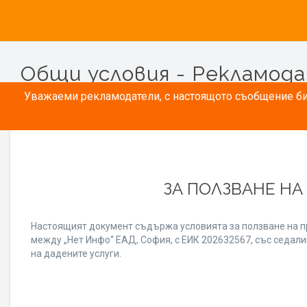
Общи условия - Рекламод
Уважаеми рекламодатели, с настоящото съобщение бих
ЗА ПОЛЗВАНЕ НА
Настоящият документ съдържа условията за ползване на п
между „Нет Инфо“ ЕАД, София, с ЕИК 202632567, със седалищ
на дадените услуги.