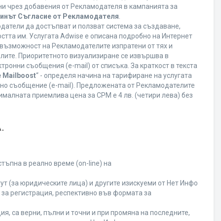
ани чрез добавения от Рекламодателя в кампанията за
минът Съгласие от Рекламодателя
.
датели да достъпват и ползват система за създаване,
стта им. Услугата Adwise е описана подробно на Интернет
ва възможност на Рекламодателите изпратени от тях и
елите. Приоритетното визуализиране се извършва в
ронни съобщения (e-mail) от списъка. За краткост в текста
 Mailboost
“ - определя начина на тарифиране на услугата
онно съобщение (e-mail). Предложената от Рекламодателите
малната приемлива цена за CPM е 4 лв. (четири лева) без
.
ъпна в реално време (on-line) на
т (за юридическите лица) и другите изискуеми от Нет Инфо
за регистрация, респективно във формата за
я, са верни, пълни и точни и при промяна на последните,