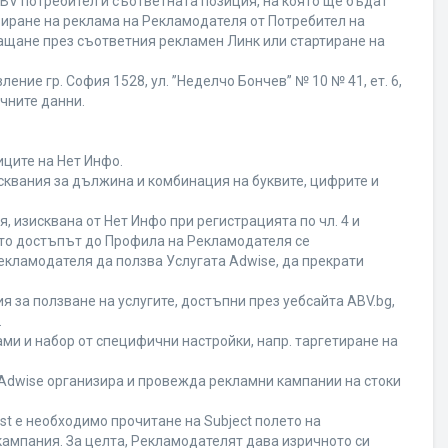
BV потребител и съответната позиция, на която ще бъдат
ивиране на реклама на Рекламодателя от Потребител на
ащане през съответния рекламен Линк или стартиране на
ние гр. София 1528, ул. ”Неделчо Бончев” № 10 № 41, ет. 6,
ичните данни.
иците на Нет Инфо.
исквания за дължина и комбинация на буквите, цифрите и
 изисквана от Нет Инфо при регистрацията по чл. 4 и
ато достъпът до Профила на Рекламодателя се
кламодателя да ползва Услугата Adwise, да прекрати
я за ползване на услугите, достъпни през уебсайта ABV.bg,
.
ми и набор от специфични настройки, напр. таргетиране на
а Adwise организира и провежда рекламни кампании на стоки
st е необходимо прочитане на Subject полето на
кампания. За целта, Рекламодателят дава изричното си