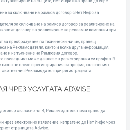
о актуализиране на същите, Нет Инфо има право да спре
ие за сключване на рамков договор с Нет Инфо за
теля за сключване на рамков договор за реализиране на
мковият договор за реализиране на рекламни кампании при
т за преобразуване по технически начин, правещ
еса на Рекламодателя, както и всяка друга информация,
ане и изпълнение на Рамковия договор.
то последният може да влезе в регистрирания си профил. В
ктивно не влезе в регистрирания си профил, сключеният
от съответния Рекламодател при регистрацията
Я ЧРЕЗ УСЛУГАТА ADWISE
договор съгласно чл. 4, Рекламодателят има право да
 чрез електронно изявление, изпратено до Нет Инфо чрез
ернет страницата Adwise.