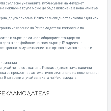
пи съгласно указанията, публикувани на Интернет
ена Рекламна група може да бъде включена в нова или във
рна, друга реклама. Всяка разновидност включва един или
ронно изявление на Рекламодателя, изпратено по
сител в сървъра си чрез общоприет стандарт за
срок в лог-файлове на своя сървър IP адреса на
лектронното му изявление във връзка със сключване и
 кампания.
В случай че по сметката на Рекламодателя няма налични
вка се прекратява автоматично с изтичане на посочения от
я. Във всеки случай заявката на Рекламодателя,
 РЕКЛАМОДАТЕЛЯ