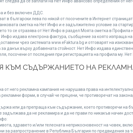
т следва да се заплати на Нет Инфо авансово определения от не
ва и без включен ДДС.
 в български лева по някой от посочените в Интернет страницата
анковата сметка на Нет Инфо и е задължително условие за старти
ето то се отразява от Нет Инфо в раздел Моята сметка в Профила 
 Нет Инфо издава електрона фактура, съобщение за която изпраща 
доставени чрез системата www.eFaktura.bg и отговарят на изисква
а за данък върху добавената стойност. Нет Инфо издава единстве
, посочени от последния при регистрацията на профила му. Нет И
ИЯ КЪМ СЪДЪРЖАНИЕТО НА РЕКЛАМ
а от него рекламна кампания не нарушава права на интелектуална
 рекламни форми, в случай че прецени, че противоречат на закона
ържа или да препраща към съдържание, което противоречи на бъ
 задължава да не рекламира и да не прави по никакъв начин дост
нфо:
живота, здравето и/или телесната неприкосновеност на човек, вк
ени за разпространение в Република България по предвидения за т