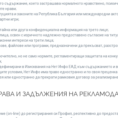
руго съдържание, което застрашава нормалното нравствено, психи
те нрави;
туцията и законите на Република България или международни акто
артни игри;
 тайна или друга конфиденциална информация на трето лице;
и лица, освен с изричното надлежно предоставено съгласие на титу
конни интереси на трети лица;
ове, файлове или програми, предназначени да прекъсват, разстр
;
ючително, но не само нормите, регламентиращи защитата на конкур
;
, дефинирани в Изисквания на Нет Инфо ЕАД към съдържанието и в
ите условия, Нет Инфо има право едностранно и по своя преценк
ея или едностранно да прекрати рамковия договор за реализиране
 ПРАВА И ЗАДЪЛЖЕНИЯ НА РЕКЛАМОД
е (on-line) до регистрирания си Профил, респективно до предоста