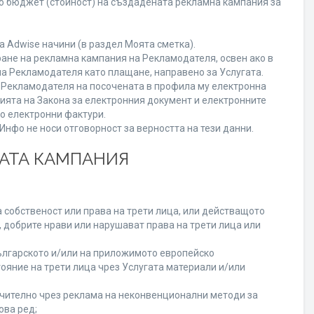
го бюджет (стойност) на създадената рекламна кампания за
 Adwise начини (в раздел Моята сметка).
ране на рекламна кампания на Рекламодателя, освен ако в
на Рекламодателя като плащане, направено за Услугата.
на Рекламодателя на посочената в профила му електронна
нията на Закона за електронния документ и електронните
но електронни фактури.
нфо не носи отговорност за верността на тези данни.
НАТА КАМПАНИЯ
 собственост или права на трети лица, или действащото
, добрите нрави или нарушават права на трети лица или
лгарското и/или на приложимото европейско
ояние на трети лица чрез Услугата материали и/или
лючително чрез реклама на неконвенционални методи за
ова ред;