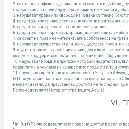
2. са с порнографско съдържание или каквото и да било д
пълнолетие лица или нарушават нормите на морала и добри
3. нарушават права или свободи на човека съгласно Консти
4. представляват пряка реклама на спиртни напитки или хаз
5. представляват реклама на тютюневи изделия;
6. представляват търговска, производствена или служебна
7. са обект на право на интелектуална собственост на трет
8. нарушават имуществени или неимуществени права или за
9. съдържат компютърни вируси или други компютърни код
софтуер, хардуер или електронно съобщително оборудване
10. нарушават норми на приложимото законодателство, вкл
правилата на реклама на конкретните продукти и/или услуги
11. нарушават креативните изисквания на Услугата Adwise
(3)
При установяване на неспазване на изискванията по Общ
Рекламодателя, да преустанови достъпа на последния до н
Рекламодателя от Интернет страницата Adwise.
VII.
Чл. 8.
(1)
Рекламодателят има право на достъп в реално врем