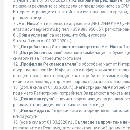
5. (нов в сила от 01.03.2020 г.) „
Класиране на рекламите
“ п
показани рекламите се определя от предложението за CPM. 
Интернет страниците на Нет Инфо и изпълнение на предвид
рекламно видео.
7. „
Нет Инфо
” е търговското дружество „НЕТ ИНФО” ЕАД, ЕИК
еmail: adwise@netinfo.bg, тел: +359 888 950 657, регистрир
8. „
Общи условия
” са настоящите Общи условия.
9. (отм. В сила от 01.03.2020 г.)
10. „
Потребител на Интернет страниците на Нет Инфо/По
11. „
Потребителско име
“ означава комбинация от букви, ц
символите за Потребителското име.
12. „
Профил на Рекламодателя
” е обособена част от Инт
съхранявана при Нет Инфо, както и информация за извърш
осъществява чрез въвеждане на потребителско име и избр
нейното ползване, да променя паролата си, да заплаща рек
13. (доп. в сила от 01.03.2020 г.) „
Регистриран ABV потреби
под името Регистриран потребител. За краткост в текста н
14. „
Рекламна група
“ е начин на организация на рекламно
рекламата, периодичност на излъчването и др.
15. „
Рекламодател
” е физическо или юридическо лице, ко
и/или услуги.
16. (нов в сила от 01.03.2020 г.) „
Съгласие за прочитане на 
изпратените от Рекламодателя електронни съобщения (e-ma