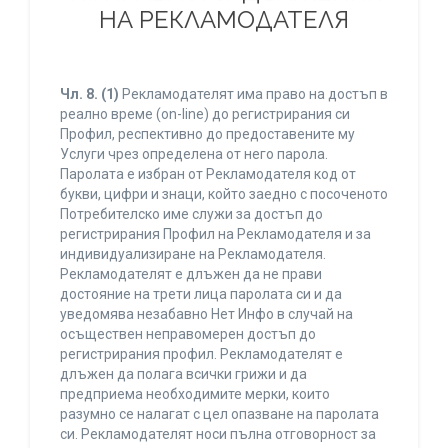
НА РЕКЛАМОДАТЕЛЯ
Чл. 8.
(1)
Рекламодателят има право на достъп в
реално време (on-line) до регистрирания си
Профил, респективно до предоставените му
Услуги чрез определена от него парола.
Паролата е избран от Рекламодателя код от
букви, цифри и знаци, който заедно с посоченото
Потребителско име служи за достъп до
регистрирания Профил на Рекламодателя и за
индивидуализиране на Рекламодателя.
Рекламодателят е длъжен да не прави
достояние на трети лица паролата си и да
уведомява незабавно Нет Инфо в случай на
осъществен неправомерен достъп до
регистрирания профил. Рекламодателят е
длъжен да полага всички грижи и да
предприема необходимите мерки, които
разумно се налагат с цел опазване на паролата
си. Рекламодателят носи пълна отговорност за