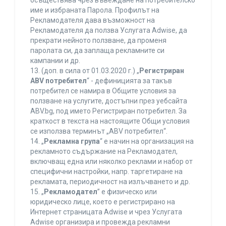
осъществява чрез въвеждане на потребителско
име и избраната Парола. Профилът на
Рекламодателя дава възможност на
Рекламодателя да ползва Услугата Adwise, да
прекрати нейното ползване, да променя
паролата си, да заплаща рекламните си
кампании и др.
13. (доп. в сила от 01.03.2020 г.) „
Регистриран
ABV потребител
“ - дефиницията за такъв
потребител се намира в Общите условия за
ползване на услугите, достъпни през уебсайта
ABV.bg, под името Регистриран потребител. За
краткост в текста на настоящите Общи условия
се използва терминът „ABV потребител“.
14. „
Рекламна група
“ е начин на организация на
рекламното съдържание на Рекламодател,
включващ една или няколко реклами и набор от
специфични настройки, напр. таргетиране на
рекламата, периодичност на излъчването и др.
15. „
Рекламодател
” е физическо или
юридическо лице, което е регистрирано на
Интернет страницата Adwise и чрез Услугата
Adwise организира и провежда рекламни