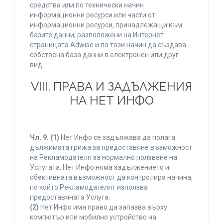
средства или по технически начин
информационни ресурси или части от
информационни ресурси, принадлежащи към
базите данни, разположени на Интернет
страницата Adwise и по този начин да създава
собствена база данни в електронен или друг
вид.
VIII. ПРАВА И ЗАДЪЛЖЕНИЯ
НА НЕТ ИНФО
Чл. 9.
(1)
Нет Инфо се задължава да полага
дължимата грижа за предоставяне възможност
на Рекламодателя за нормално ползване на
Услугата. Нет Инфо няма задължението и
обективната възможност да контролира начина,
по който Рекламодателят използва
предоставяната Услуга.
(2)
Нет Инфо има право да запазва върху
компютър или мобилно устройство на