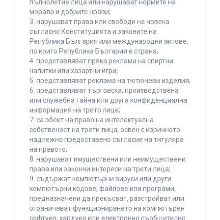
пълнолетие лица или нарушават нормите на
морала и добрите нрави;
3. нарушават права или свободи на човека
съгласно Конституцията и законите на
Република България или международни актове,
по които Република България е страна;
4. представляват пряка реклама на спиртни
напитки или хазартни игри;
5. представляват реклама на тютюневи изделия;
6. представляват търговска, производствена
или служебна тайна или друга конфиденциална
информация на трето лице;
7. са обект на право на интелектуална
собственост на трети лица, освен с изричното
надлежно предоставено съгласие на титуляра
на правото;
8. нарушават имуществени или неимуществени
права или законни интереси на трети лица;
9. съдържат компютърни вируси или други
компютърни кодове, файлове или програми,
предназначени да прекъсват, разстройват или
ограничават функционирането на компютърен
софтуер, хардуер или електронно съобщително