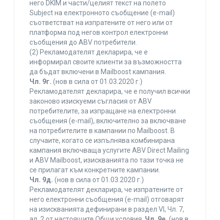
него DKIM и части/целият текст на полето
Subject на електронното съобщение (e-mail)
съответстват на изпратените от него или от
платформа под негов контрол електронни
съобщения до ABV потребители.
(2) Рекламодателят декларира, че е
информирал своите клиенти за възможността
да бъдат включени в Mailboost кампания.
Чл. 9г.
(нов в сила от 01.03.2020 г.)
Рекламодателят декларира, че е получил всички
законово изискуеми съгласия от ABV
потребителите, за изпращане на електронни
съобщения (e-mail), включително за включване
на потребителите в кампании по Mailboost. В
случаите, когато се изпълнява комбинирана
кампания включваща услугите ABV Direct Mailing
и ABV Mailboost, изискванията по тази точка не
се прилагат към конкретните кампании.
Чл. 9д.
(нов в сила от 01.03.2020 г.)
Рекламодателят декларира, че изпратените от
него електронни съобщения (e-mail) отговарят
на изискванията дефинирани в раздел VI, Чл. 7,
ал. 2 от настоящите Общи условия.
Чл. 9е.
(нов в