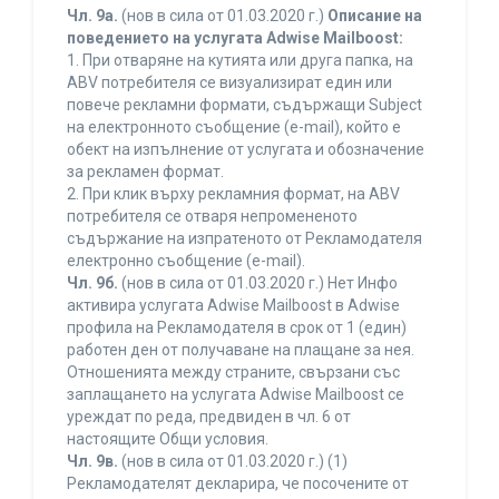
Чл. 9а.
(нов в сила от 01.03.2020 г.)
Описание на
поведението на услугата Adwise Mailboost:
1. При отваряне на кутията или друга папка, на
ABV потребителя се визуализират един или
повече рекламни формати, съдържащи Subject
на електронното съобщение (e-mail), който е
обект на изпълнение от услугата и обозначение
за рекламен формат.
2. При клик върху рекламния формат, на ABV
потребителя се отваря непромененото
съдържание на изпратеното от Рекламодателя
електронно съобщение (e-mail).
Чл. 9б.
(нов в сила от 01.03.2020 г.) Нет Инфо
активира услугата Adwise Mailboost в Adwise
профила на Рекламодателя в срок от 1 (един)
работен ден от получаване на плащане за нея.
Отношенията между страните, свързани със
заплащането на услугата Adwise Mailboost се
уреждат по реда, предвиден в чл. 6 от
настоящите Общи условия.
Чл. 9в.
(нов в сила от 01.03.2020 г.) (1)
Рекламодателят декларира, че посочените от