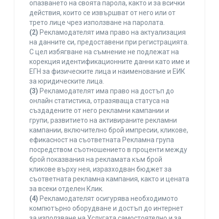
опазването на своята парола, както и за всички
действия, които се извършват от него или от
трето лице чрез използване на паролата.
(2)
Рекламодателят има право на актуализация
на данните си, предоставени при регистрацията.
С цел избягване на съмнение не подлежат на
корекция идентификационните данни като име и
ЕГН за физическите лица и наименование и ЕИК
за юридическите лица.
(3)
Рекламодателят има право на достъп до
онлайн статистика, отразяваща статуса на
създадените от него рекламни кампании и
групи, развитието на активираните рекламни
кампании, включително брой импресии, кликове,
ефикасност на съответната Рекламна група
посредством съотношението в проценти между
брой показвания на рекламата към брой
кликове върху нея, изразходван бюджет за
съответната рекламна кампания, както и цената
за всеки отделен Клик.
(4)
Рекламодателят осигурява необходимото
компютърно оборудване и достъп до интернет
за използване на Услугата самостоятелно и за