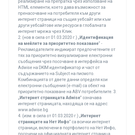
реализиране на препратка чрез използване на
HTML елементи, което дава възможност за
пренасочване на потребителя към други
интернет страници на същия уебсайт или към
други уебсайтове или ресурси в глобалната
интернет мрежа чрез Клик.
2. (нов в сила от 01.03.2020 г.) „
Идентификация
на мейлите за приоритетно показване
“ -
Рекламодателите индикират предпочетените от
тях за приоритетно визуализиране електронни
съобщения чрез посочване в интерфейса на
Adwise на DKIM идентификатор и част от
съдържанието на Subject на писмото.
Комбинацията от двете данни определя кои
електронни съобщения (e-mail) са обект на
приоритетно показване на ABV потребителите. 3.
„
Интернет страницата Adwise
” означава
интернет страницата, находяща се на адрес:
www.adwise.bg.
4. (изм. в сила от 01.03.2020 г.) „
Интернет
страниците на Нет Инфо
” са всички интернет
страници, включени в портфолиото на Нет Инфо,
посочени на официалната интернет страница