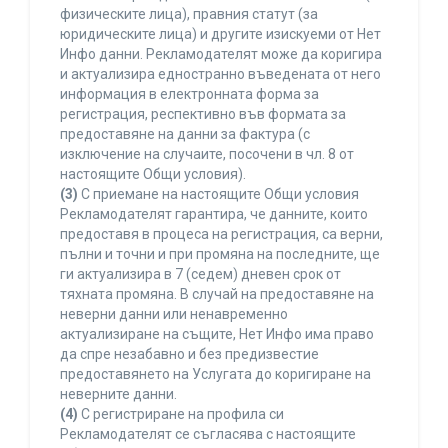
физическите лица), правния статут (за
юридическите лица) и другите изискуеми от Нет
Инфо данни. Рекламодателят може да коригира
и актуализира едностранно въведената от него
информация в електронната форма за
регистрация, респективно във формата за
предоставяне на данни за фактура (с
изключение на случаите, посочени в чл. 8 от
настоящите Общи условия).
(3)
С приемане на настоящите Общи условия
Рекламодателят гарантира, че данните, които
предоставя в процеса на регистрация, са верни,
пълни и точни и при промяна на последните, ще
ги актуализира в 7 (седем) дневен срок от
тяхната промяна. В случай на предоставяне на
неверни данни или ненавременно
актуализиране на същите, Нет Инфо има право
да спре незабавно и без предизвестие
предоставянето на Услугата до коригиране на
неверните данни.
(4)
С регистриране на профила си
Рекламодателят се съгласява с настоящите