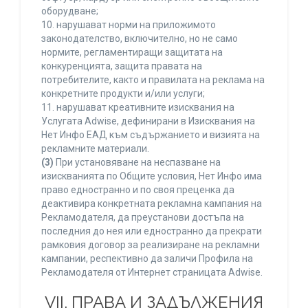
оборудване;
10. нарушават норми на приложимото
законодателство, включително, но не само
нормите, регламентиращи защитата на
конкуренцията, защита правата на
потребителите, както и правилата на реклама на
конкретните продукти и/или услуги;
11. нарушават креативните изисквания на
Услугата Adwise, дефинирани в Изисквания на
Нет Инфо ЕАД към съдържанието и визията на
рекламните материали.
(3)
При установяване на неспазване на
изискванията по Общите условия, Нет Инфо има
право едностранно и по своя преценка да
деактивира конкретната рекламна кампания на
Рекламодателя, да преустанови достъпа на
последния до нея или едностранно да прекрати
рамковия договор за реализиране на рекламни
кампании, респективно да заличи Профила на
Рекламодателя от Интернет страницата Adwise.
VII. ПРАВА И ЗАДЪЛЖЕНИЯ