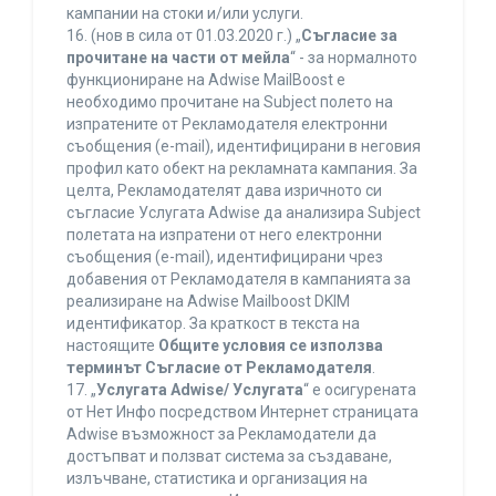
кампании на стоки и/или услуги.
16. (нов в сила от 01.03.2020 г.) „
Съгласие за
прочитане на части от мейла
“ - за нормалното
функциониране на Adwise MailBoost е
необходимо прочитане на Subject полето на
изпратените от Рекламодателя електронни
съобщения (e-mail), идентифицирани в неговия
профил като обект на рекламната кампания. За
целта, Рекламодателят дава изричното си
съгласие Услугата Adwise да анализира Subject
полетата на изпратени от него електронни
съобщения (e-mail), идентифицирани чрез
добавения от Рекламодателя в кампанията за
реализиране на Adwise Mailboost DKIM
идентификатор. За краткост в текста на
настоящите
Общите условия се използва
терминът Съгласие от Рекламодателя
.
17. „
Услугата Adwise/ Услугата
“ е осигурената
от Нет Инфо посредством Интернет страницата
Adwise възможност за Рекламодатели да
достъпват и ползват система за създаване,
излъчване, статистика и организация на