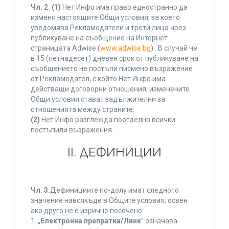
Чл. 2.
(1)
Нет Инфо има право едностранно да
изменя настоящите Общи условия, за което
уведомява Рекламодатели и трети лица чрез
публикуване на съобщение на Интернет
страницата Adwise (
www.adwise.bg
) . В случай че
в 15 (петнадесет) дневен срок от публикуване на
съобщението не постъпи писмено възражение
от Рекламодател, с който Нет Инфо има
действащи договорни отношения, изменените
Общи условия стават задължителни за
отношенията между страните.
(2)
Нет Инфо разглежда поотделно всички
постъпили възражения.
ІІ. ДЕФИНИЦИИ
Чл. 3.
Дефинициите по-долу имат следното
значение навсякъде в Общите условия, освен
ако друго не е изрично посочено:
1. „
Електронна препратка/Линк
” означава