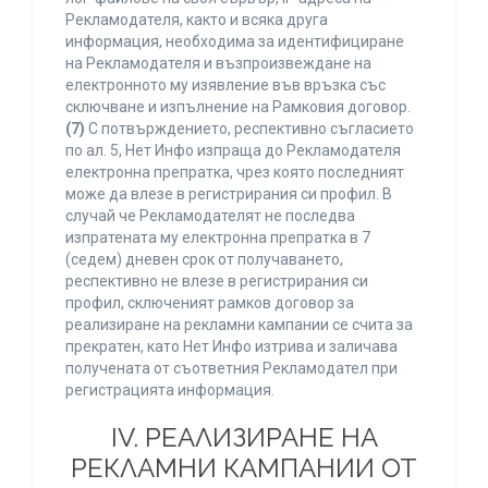
Рекламодателя, както и всяка друга
информация, необходима за идентифициране
на Рекламодателя и възпроизвеждане на
електронното му изявление във връзка със
сключване и изпълнение на Рамковия договор.
(7)
С потвърждението, респективно съгласието
по ал. 5, Нет Инфо изпраща до Рекламодателя
електронна препратка, чрез която последният
може да влезе в регистрирания си профил. В
случай че Рекламодателят не последва
изпратената му електронна препратка в 7
(седем) дневен срок от получаването,
респективно не влезе в регистрирания си
профил, сключеният рамков договор за
реализиране на рекламни кампании се счита за
прекратен, като Нет Инфо изтрива и заличава
получената от съответния Рекламодател при
регистрацията информация.
IV. РЕАЛИЗИРАНЕ НА
РЕКЛАМНИ КАМПАНИИ ОТ