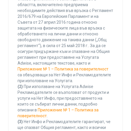
областта, включително предприема
необходимите действия във връзка с Регламент
2016/679 на Европейския Парламент и на
Съвета от 27 април 2016 година относно
защитата на физическите лица във връзка с
обработването на лични данни и относно
свободното движение на такива данни („Общ
регламент“), в сила от 25 май 2018 г.. За да се
осигури придържане към и спазване на Общия
регламент при предоставяне на Услугата
Adwise, настоящите текстове, както и
Приложение № 1 – Политика за поверителност
са обвързващи за Нет Инфо и Рекламодателите
при използване на Услугата.
(2)
При използване на Услугата Adwise
Рекламодателите се възползват от продукти и
услуги на Нет Инфо, при предоставянето на
които се събират лични данни, подробно
описани в
Приложение № 1 – Политика за
поверителност
.
(3)
Нет Инфо и Рекламодателите гарантират, че
ще спазват Общия регламент, както и всички