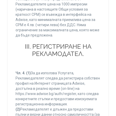
Рекламодателите цена на 1000 импресии
(наричана в настоящите Общи условия за
краткост CPM) се въвежда в интерфейса на
Adwise, като минималната приемлива цена за
CPM е 4 лв. (четири лева) без ДДС. Няма
ограничение за максималната цена, която може
да бъде предложена.
ІІІ. РЕГИСТРИРАНЕ НА
РЕКЛАМОДАТЕЛ.
Чл. 4.
(1)
За да използва Услугата,
Рекламодателят следва да регистрира собствен
профил на Интернет страницата Adwise,
достъпна в реално време (on-line) на
https://www.adwise.bg/auth/register, като следва
конкретните стъпки и предостави изискуемата
регистрационна информация.
(2)
Рекламодателят е длъжен да предостави
пълни и верни данни относно самоличността (за