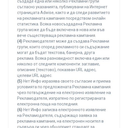
създаде една или няколко Рекламни групи
съгласно указанията, публикувани на Интернет
страницата Adwise, както и да следи развитието
на рекламната кампания посредством онлайн
статистика. Всяка новосъздадена Рекламна
група може да бъде включена в нова или във
вече съществуваща рекламна кампания.
(4)
Рекламодателят може да създава Рекламни
групи, които според рекламното си съдържание
могат да бъдат текстова, банерна, друга
реклама. Всяка разновидност включва един или
няколко от следните компоненти: заглавие,
описание (текстово), показван URL адрес,
целеви URL адрес.
(5)
Нет Инфо изразява своето съгласие и приема
условията по предложената Рекламна кампания
чрез потвърждение на електронно изявление на
Рекламодателя, изпратено по регистрираната
електронна поща на последния.
(6)
Нет Инфо записва електронното изявление
на Рекламодателя, съдържащо заявка за
рекламна кампания, на електронен носител в
сървъра си чрез общоприет стандарт за