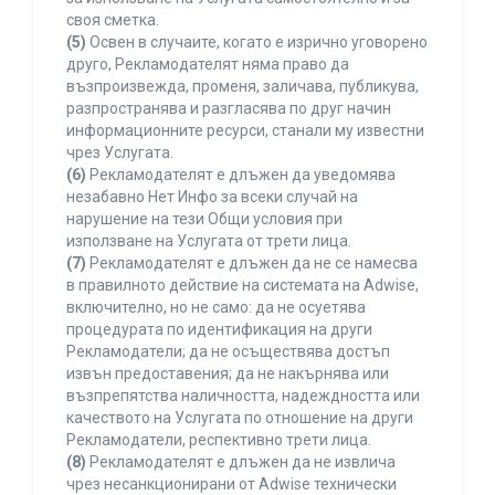
своя сметка.
(5)
Освен в случаите, когато е изрично уговорено
друго, Рекламодателят няма право да
възпроизвежда, променя, заличава, публикува,
разпространява и разгласява по друг начин
информационните ресурси, станали му известни
чрез Услугата.
(6)
Рекламодателят е длъжен да уведомява
незабавно Нет Инфо за всеки случай на
нарушение на тези Общи условия при
използване на Услугата от трети лица.
(7)
Рекламодателят е длъжен да не се намесва
в правилното действие на системата на Adwise,
включително, но не само: да не осуетява
процедурата по идентификация на други
Рекламодатели; да не осъществява достъп
извън предоставения; да не накърнява или
възпрепятства наличността, надеждността или
качеството на Услугата по отношение на други
Рекламодатели, респективно трети лица.
(8)
Рекламодателят е длъжен да не извлича
чрез несанкционирани от Adwise технически