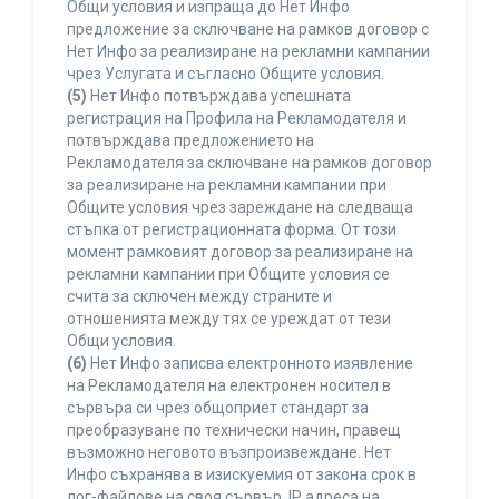
Общи условия и изпраща до Нет Инфо
предложение за сключване на рамков договор с
Нет Инфо за реализиране на рекламни кампании
чрез Услугата и съгласно Общите условия.
(5)
Нет Инфо потвърждава успешната
регистрация на Профила на Рекламодателя и
потвърждава предложението на
Рекламодателя за сключване на рамков договор
за реализиране на рекламни кампании при
Общите условия чрез зареждане на следваща
стъпка от регистрационната форма. От този
момент рамковият договор за реализиране на
рекламни кампании при Общите условия се
счита за сключен между страните и
отношенията между тях се уреждат от тези
Общи условия.
(6)
Нет Инфо записва електронното изявление
на Рекламодателя на електронен носител в
сървъра си чрез общоприет стандарт за
преобразуване по технически начин, правещ
възможно неговото възпроизвеждане. Нет
Инфо съхранява в изискуемия от закона срок в
лог-файлове на своя сървър, IP адреса на