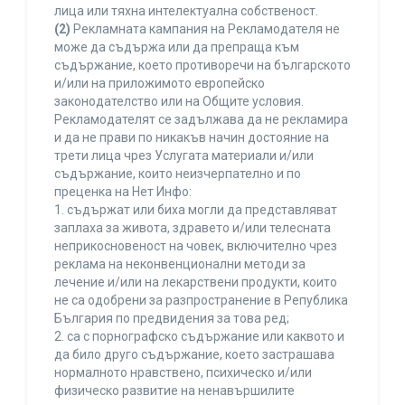
лица или тяхна интелектуална собственост.
(2)
Рекламната кампания на Рекламодателя не
може да съдържа или да препраща към
съдържание, което противоречи на българското
и/или на приложимото европейско
законодателство или на Общите условия.
Рекламодателят се задължава да не рекламира
и да не прави по никакъв начин достояние на
трети лица чрез Услугата материали и/или
съдържание, които неизчерпателно и по
преценка на Нет Инфо:
1. съдържат или биха могли да представляват
заплаха за живота, здравето и/или телесната
неприкосновеност на човек, включително чрез
реклама на неконвенционални методи за
лечение и/или на лекарствени продукти, които
не са одобрени за разпространение в Република
България по предвидения за това ред;
2. са с порнографско съдържание или каквото и
да било друго съдържание, което застрашава
нормалното нравствено, психическо и/или
физическо развитие на ненавършилите