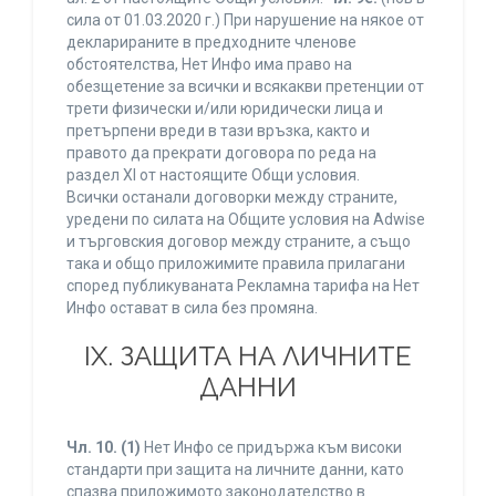
сила от 01.03.2020 г.) При нарушение на някое от
декларираните в предходните членове
обстоятелства, Нет Инфо има право на
обезщетение за всички и всякакви претенции от
трети физически и/или юридически лица и
претърпени вреди в тази връзка, както и
правото да прекрати договора по реда на
раздел XI от настоящите Общи условия.
Всички останали договорки между страните,
уредени по силата на Общите условия на Adwise
и търговския договор между страните, а също
така и общо приложимите правила прилагани
според публикуваната Рекламна тарифа на Нет
Инфо остават в сила без промяна.
IХ. ЗАЩИТА НА ЛИЧНИТЕ
ДАННИ
Чл. 10.
(1)
Нет Инфо се придържа към високи
стандарти при защита на личните данни, като
спазва приложимото законодателство в