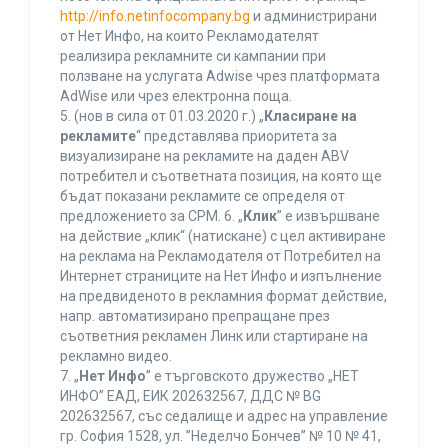
http://info.netinfocompany.bg
и администрирани
от Нет Инфо, на които Рекламодателят
реализира рекламните си кампании при
ползване на услугата Adwise чрез платформата
AdWise или чрез електронна поща.
5. (нов в сила от 01.03.2020 г.) „
Класиране на
рекламите
“ представлява приоритета за
визуализиране на рекламите на даден ABV
потребител и съответната позиция, на която ще
бъдат показани рекламите се определя от
предложението за CPM. 6. „
Клик
” е извършване
на действие „клик“ (натискане) с цел активиране
на реклама на Рекламодателя от Потребител на
Интернет страниците на Нет Инфо и изпълнение
на предвиденото в рекламния формат действие,
напр. автоматизирано препращане през
съответния рекламен Линк или стартиране на
рекламно видео.
7. „
Нет Инфо
” е търговското дружество „НЕТ
ИНФО” ЕАД, ЕИК 202632567, ДДС № BG
202632567, със седалище и адрес на управление
гр. София 1528, ул. ”Неделчо Бончев” № 10 № 41,