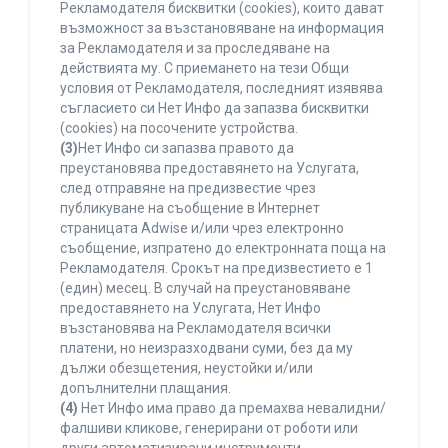
Рекламодателя бисквитки (cookies), които дават
възможност за възстановяване на информация
за Рекламодателя и за проследяване на
действията му. С приемането на тези Общи
условия от Рекламодателя, последният изявява
съгласието си Нет Инфо да запазва бисквитки
(cookies) на посочените устройства.
(3)
Нет Инфо си запазва правото да
преустановява предоставянето на Услугата,
след отправяне на предизвестие чрез
публикуване на съобщение в Интернет
страницата Adwise и/или чрез електронно
съобщение, изпратено до електронната поща на
Рекламодателя. Срокът на предизвестието е 1
(един) месец. В случай на преустановяване
предоставянето на Услугата, Нет Инфо
възстановява на Рекламодателя всички
платени, но неизразходвани суми, без да му
дължи обезщетения, неустойки и/или
допълнителни плащания.
(4)
Нет Инфо има право да премахва невалидни/
фалшиви кликове, генерирани от роботи или