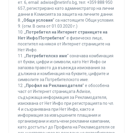
ет. 6, еmail: adwise@netinfo.bg, тел: +359 888 950
657, регистрирано като администратор на лични
данни в Комисията за защита на личните данни.
8. „
Общи условия
” са настоящите Общи условия.
9. (отм. В сила от 01.03.2020 г.)
10. „
Потребител на Интернет страниците на
Нет Инфо/Потребител
” е физическо лице,
посетител на някоя от Интернет страниците на
Нет Инфо.
11. „
Потребителско име
“ означава комбинация
от букви, цифри и символи, като Нет Инфо си
запазва правото да въвежда изисквания за
дължина и комбинация на буквите, цифрите и
символите за Потребителското име.
12. „
Профил на Рекламодателя
” е обособена
част от Интернет страницата Adwise,
съдържаща информация за Рекламодателя,
изисквана от Нет Инфо при регистрацията по чл.
4 и съхранявана при Нет Инфо, както и
информация за извършените плащания и
организирани и излъчени рекламни кампании,
като достъпът до Профила на Рекламодателя се