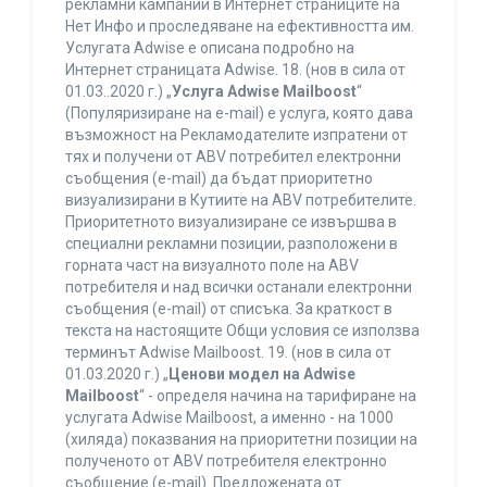
рекламни кампании в Интернет страниците на
Нет Инфо и проследяване на ефективността им.
Услугата Adwise е описана подробно на
Интернет страницата Adwise. 18. (нов в сила от
01.03..2020 г.) „
Услуга Adwise Mailboost
“
(Популяризиране на e-mail) е услуга, която дава
възможност на Рекламодателите изпратени от
тях и получени от ABV потребител електронни
съобщения (e-mail) да бъдат приоритетно
визуализирани в Кутиите на ABV потребителите.
Приоритетното визуализиране се извършва в
специални рекламни позиции, разположени в
горната част на визуалното поле на ABV
потребителя и над всички останали електронни
съобщения (e-mail) от списъка. За краткост в
текста на настоящите Общи условия се използва
терминът Adwise Mailboost. 19. (нов в сила от
01.03.2020 г.) „
Ценови модел на Adwise
Mailboost
“ - определя начина на тарифиране на
услугата Adwise Mailboost, а именно - на 1000
(хиляда) показвания на приоритетни позиции на
полученото от ABV потребителя електронно
съобщение (e-mail). Предложената от