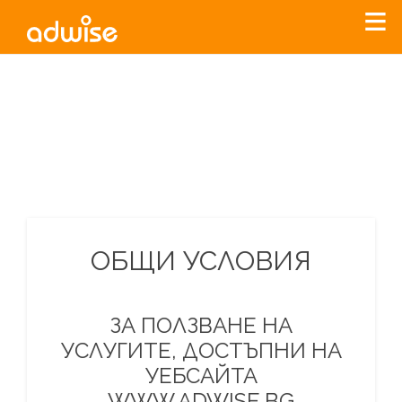
Уважаеми рекламодатели, с настоящото съобщение
бихме искали да Ви уведомим, че „Нет Инфо“ ЕАД (
„Нет
Инфо“
)
прекратява услугата Adwise
считано от
01.01.2026
г
.
За повече информация, натиснете
тук.
ОБЩИ УСЛОВИЯ
ЗА ПОЛЗВАНЕ НА
УСЛУГИТЕ, ДОСТЪПНИ НА
УЕБСАЙТА
WWW.ADWISE.BG