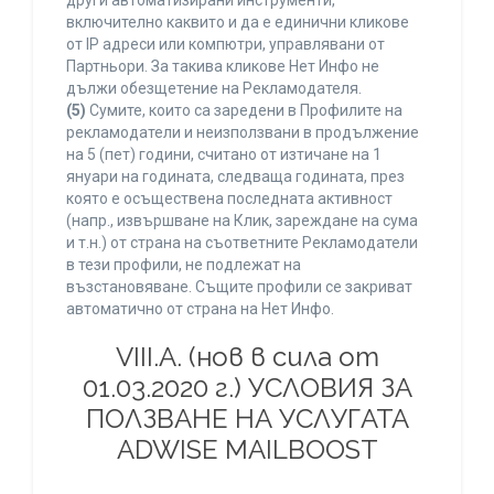
други автоматизирани инструменти,
включително каквито и да е единични кликове
от IP адреси или компютри, управлявани от
Партньори. За такива кликове Нет Инфо не
дължи обезщетение на Рекламодателя.
(5)
Сумите, които са заредени в Профилите на
рекламодатели и неизползвани в продължение
на 5 (пет) години, считано от изтичане на 1
януари на годината, следваща годината, през
която е осъществена последната активност
(напр., извършване на Клик, зареждане на сума
и т.н.) от страна на съответните Рекламодатели
в тези профили, не подлежат на
възстановяване. Същите профили се закриват
автоматично от страна на Нет Инфо.
VIII.A. (нов в сила от
01.03.2020 г.) УСЛОВИЯ ЗА
ПОЛЗВАНЕ НА УСЛУГАТА
ADWISE MAILBOOST