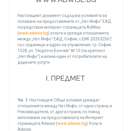
Настоящият документ съдържа условията за
ползване на предоставяните от „Нет Инфо“ ЕАД
посредством интернет страницата AdWise
(
www.adwise.bg
) услуги и урежда отношенията
между „Нет Инфо“ ЕАД, София, с ЕИК 202632567,
със седалище и адрес на управление: гр. София
1528, ул. "Неделчо Бончев" № 10 (за краткост
„Нет Инфо“) и всеки един от потребителите на
дадените услуги.
І. ПРЕДМЕТ
Чл. 1.
Настоящите Общи условия уреждат
отношенията между Нет Инфо, от една страна, и
Рекламодатели, от друга страна, по повод
използване на предоставяната на Интернет
страницата Adwise (
www.adwise.bg
) Услуга
Adwise.