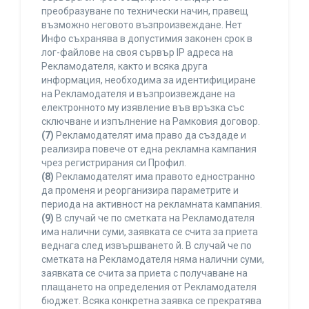
преобразуване по технически начин, правещ
възможно неговото възпроизвеждане. Нет
Инфо съхранява в допустимия законен срок в
лог-файлове на своя сървър IP адреса на
Рекламодателя, както и всяка друга
информация, необходима за идентифициране
на Рекламодателя и възпроизвеждане на
електронното му изявление във връзка със
сключване и изпълнение на Рамковия договор.
(7)
Рекламодателят има право да създаде и
реализира повече от една рекламна кампания
чрез регистрирания си Профил.
(8)
Рекламодателят има правото едностранно
да променя и реорганизира параметрите и
периода на активност на рекламната кампания.
(9)
В случай че по сметката на Рекламодателя
има налични суми, заявката се счита за приета
веднага след извършването й. В случай че по
сметката на Рекламодателя няма налични суми,
заявката се счита за приета с получаване на
плащането на определения от Рекламодателя
бюджет. Всяка конкретна заявка се прекратява