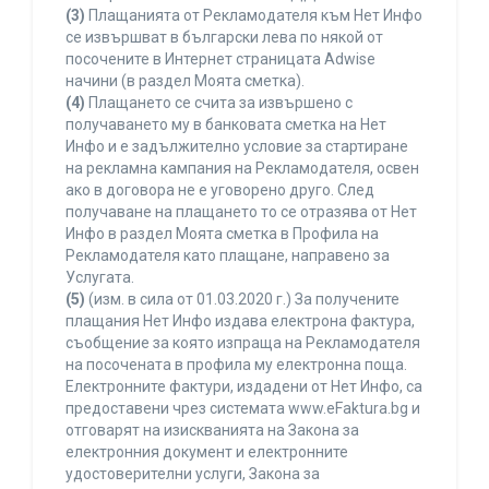
(3)
Плащанията от Рекламодателя към Нет Инфо
се извършват в български лева по някой от
посочените в Интернет страницата Adwise
начини (в раздел Моята сметка).
(4)
Плащането се счита за извършено с
получаването му в банковата сметка на Нет
Инфо и е задължително условие за стартиране
на рекламна кампания на Рекламодателя, освен
ако в договора не е уговорено друго. След
получаване на плащането то се отразява от Нет
Инфо в раздел Моята сметка в Профила на
Рекламодателя като плащане, направено за
Услугата.
(5)
(изм. в сила от 01.03.2020 г.) За получените
плащания Нет Инфо издава електрона фактура,
съобщение за която изпраща на Рекламодателя
на посочената в профила му електронна поща.
Електронните фактури, издадени от Нет Инфо, са
предоставени чрез системата www.eFaktura.bg и
отговарят на изискванията на Закона за
електронния документ и електронните
удостоверителни услуги, Закона за