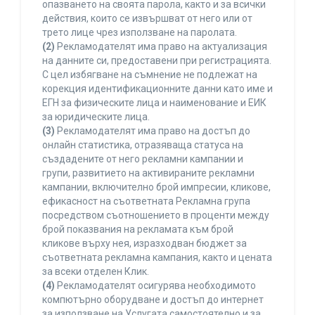
опазването на своята парола, както и за всички
действия, които се извършват от него или от
трето лице чрез използване на паролата.
(2)
Рекламодателят има право на актуализация
на данните си, предоставени при регистрацията.
С цел избягване на съмнение не подлежат на
корекция идентификационните данни като име и
ЕГН за физическите лица и наименование и ЕИК
за юридическите лица.
(3)
Рекламодателят има право на достъп до
онлайн статистика, отразяваща статуса на
създадените от него рекламни кампании и
групи, развитието на активираните рекламни
кампании, включително брой импресии, кликове,
ефикасност на съответната Рекламна група
посредством съотношението в проценти между
брой показвания на рекламата към брой
кликове върху нея, изразходван бюджет за
съответната рекламна кампания, както и цената
за всеки отделен Клик.
(4)
Рекламодателят осигурява необходимото
компютърно оборудване и достъп до интернет
за използване на Услугата самостоятелно и за