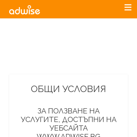
Уважаеми рекламодатели, с настоящото съобщение
бихме искали да Ви уведомим, че „Нет Инфо“ ЕАД (
„Нет
Инфо“
)
прекратява услугата Adwise
считано от
01.01.2026
г
.
За повече информация, натиснете
тук.
ОБЩИ УСЛОВИЯ
ЗА ПОЛЗВАНЕ НА
УСЛУГИТЕ, ДОСТЪПНИ НА
УЕБСАЙТА
WWW.ADWISE.BG