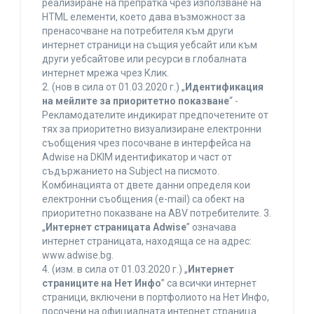
реализиране на препратка чрез използване на
HTML елементи, което дава възможност за
пренасочване на потребителя към други
интернет страници на същия уебсайт или към
други уебсайтове или ресурси в глобалната
интернет мрежа чрез Клик.
2. (нов в сила от 01.03.2020 г.) „
Идентификация
на мейлите за приоритетно показване
“ -
Рекламодателите индикират предпочетените от
тях за приоритетно визуализиране електронни
съобщения чрез посочване в интерфейса на
Adwise на DKIM идентификатор и част от
съдържанието на Subject на писмото.
Комбинацията от двете данни определя кои
електронни съобщения (e-mail) са обект на
приоритетно показване на ABV потребителите. 3.
„
Интернет страницата Adwise
” означава
интернет страницата, находяща се на адрес:
www.adwise.bg.
4. (изм. в сила от 01.03.2020 г.) „
Интернет
страниците на Нет Инфо
” са всички интернет
страници, включени в портфолиото на Нет Инфо,
посочени на официалната интернет страница