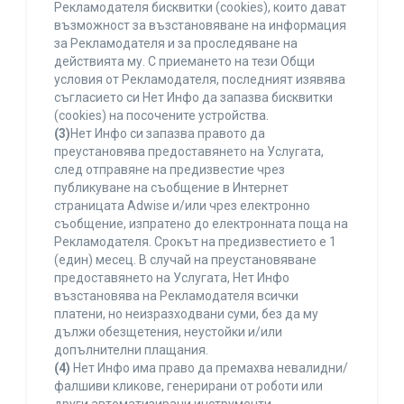
Рекламодателя бисквитки (cookies), които дават
възможност за възстановяване на информация
за Рекламодателя и за проследяване на
действията му. С приемането на тези Общи
условия от Рекламодателя, последният изявява
съгласието си Нет Инфо да запазва бисквитки
(cookies) на посочените устройства.
(3)
Нет Инфо си запазва правото да
преустановява предоставянето на Услугата,
след отправяне на предизвестие чрез
публикуване на съобщение в Интернет
страницата Adwise и/или чрез електронно
съобщение, изпратено до електронната поща на
Рекламодателя. Срокът на предизвестието е 1
(един) месец. В случай на преустановяване
предоставянето на Услугата, Нет Инфо
възстановява на Рекламодателя всички
платени, но неизразходвани суми, без да му
дължи обезщетения, неустойки и/или
допълнителни плащания.
(4)
Нет Инфо има право да премахва невалидни/
фалшиви кликове, генерирани от роботи или