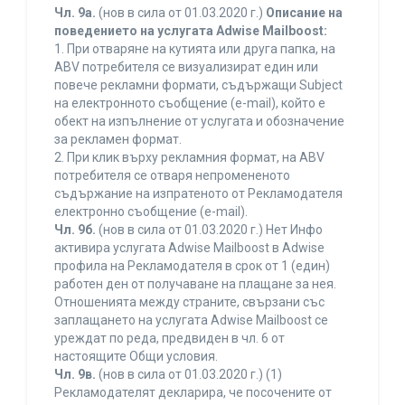
Чл. 9а.
(нов в сила от 01.03.2020 г.)
Описание на
поведението на услугата Adwise Mailboost:
1. При отваряне на кутията или друга папка, на
ABV потребителя се визуализират един или
повече рекламни формати, съдържащи Subject
на електронното съобщение (e-mail), който е
обект на изпълнение от услугата и обозначение
за рекламен формат.
2. При клик върху рекламния формат, на ABV
потребителя се отваря непромененото
съдържание на изпратеното от Рекламодателя
електронно съобщение (e-mail).
Чл. 9б.
(нов в сила от 01.03.2020 г.) Нет Инфо
активира услугата Adwise Mailboost в Adwise
профила на Рекламодателя в срок от 1 (един)
работен ден от получаване на плащане за нея.
Отношенията между страните, свързани със
заплащането на услугата Adwise Mailboost се
уреждат по реда, предвиден в чл. 6 от
настоящите Общи условия.
Чл. 9в.
(нов в сила от 01.03.2020 г.) (1)
Рекламодателят декларира, че посочените от