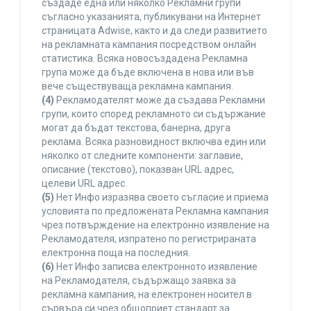
създаде една или няколко Рекламни групи
съгласно указанията, публикувани на Интернет
страницата Adwise, както и да следи развитието
на рекламната кампания посредством онлайн
статистика. Всяка новосъздадена Рекламна
група може да бъде включена в нова или във
вече съществуваща рекламна кампания.
(4)
Рекламодателят може да създава Рекламни
групи, които според рекламното си съдържание
могат да бъдат текстова, банерна, друга
реклама. Всяка разновидност включва един или
няколко от следните компоненти: заглавие,
описание (текстово), показван URL адрес,
целеви URL адрес.
(5)
Нет Инфо изразява своето съгласие и приема
условията по предложената Рекламна кампания
чрез потвърждение на електронно изявление на
Рекламодателя, изпратено по регистрираната
електронна поща на последния.
(6)
Нет Инфо записва електронното изявление
на Рекламодателя, съдържащо заявка за
рекламна кампания, на електронен носител в
сървъра си чрез общоприет стандарт за