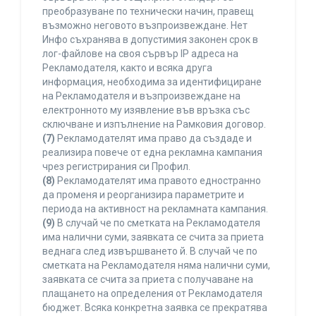
преобразуване по технически начин, правещ
възможно неговото възпроизвеждане. Нет
Инфо съхранява в допустимия законен срок в
лог-файлове на своя сървър IP адреса на
Рекламодателя, както и всяка друга
информация, необходима за идентифициране
на Рекламодателя и възпроизвеждане на
електронното му изявление във връзка със
сключване и изпълнение на Рамковия договор.
(7)
Рекламодателят има право да създаде и
реализира повече от една рекламна кампания
чрез регистрирания си Профил.
(8)
Рекламодателят има правото едностранно
да променя и реорганизира параметрите и
периода на активност на рекламната кампания.
(9)
В случай че по сметката на Рекламодателя
има налични суми, заявката се счита за приета
веднага след извършването й. В случай че по
сметката на Рекламодателя няма налични суми,
заявката се счита за приета с получаване на
плащането на определения от Рекламодателя
бюджет. Всяка конкретна заявка се прекратява