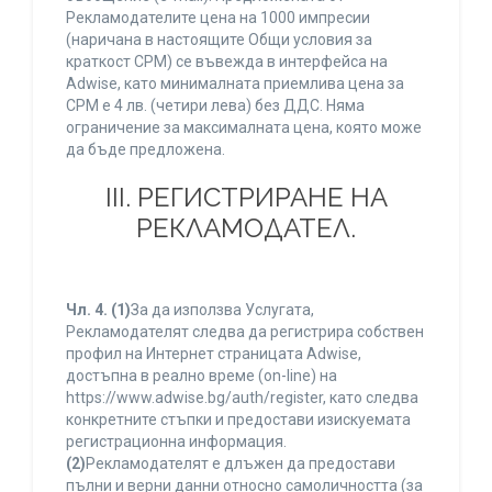
Рекламодателите цена на 1000 импресии
(наричана в настоящите Общи условия за
краткост CPM) се въвежда в интерфейса на
Adwise, като минималната приемлива цена за
CPM е 4 лв. (четири лева) без ДДС. Няма
ограничение за максималната цена, която може
да бъде предложена.
ІІІ. РЕГИСТРИРАНЕ НА
РЕКЛАМОДАТЕЛ.
Чл. 4.
(1)
За да използва Услугата,
Рекламодателят следва да регистрира собствен
профил на Интернет страницата Adwise,
достъпна в реално време (on-line) на
https://www.adwise.bg/auth/register, като следва
конкретните стъпки и предостави изискуемата
регистрационна информация.
(2)
Рекламодателят е длъжен да предостави
пълни и верни данни относно самоличността (за