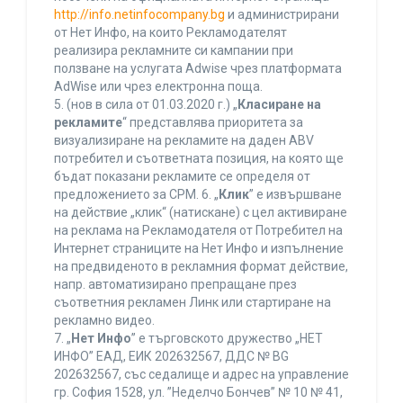
http://info.netinfocompany.bg
и администрирани
от Нет Инфо, на които Рекламодателят
реализира рекламните си кампании при
ползване на услугата Adwise чрез платформата
AdWise или чрез електронна поща.
5. (нов в сила от 01.03.2020 г.) „
Класиране на
рекламите
“ представлява приоритета за
визуализиране на рекламите на даден ABV
потребител и съответната позиция, на която ще
бъдат показани рекламите се определя от
предложението за CPM. 6. „
Клик
” е извършване
на действие „клик“ (натискане) с цел активиране
на реклама на Рекламодателя от Потребител на
Интернет страниците на Нет Инфо и изпълнение
на предвиденото в рекламния формат действие,
напр. автоматизирано препращане през
съответния рекламен Линк или стартиране на
рекламно видео.
7. „
Нет Инфо
” е търговското дружество „НЕТ
ИНФО” ЕАД, ЕИК 202632567, ДДС № BG
202632567, със седалище и адрес на управление
гр. София 1528, ул. ”Неделчо Бончев” № 10 № 41,