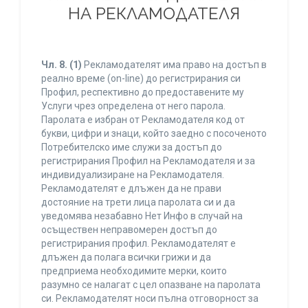
НА РЕКЛАМОДАТЕЛЯ
Чл. 8.
(1)
Рекламодателят има право на достъп в
реално време (on-line) до регистрирания си
Профил, респективно до предоставените му
Услуги чрез определена от него парола.
Паролата е избран от Рекламодателя код от
букви, цифри и знаци, който заедно с посоченото
Потребителско име служи за достъп до
регистрирания Профил на Рекламодателя и за
индивидуализиране на Рекламодателя.
Рекламодателят е длъжен да не прави
достояние на трети лица паролата си и да
уведомява незабавно Нет Инфо в случай на
осъществен неправомерен достъп до
регистрирания профил. Рекламодателят е
длъжен да полага всички грижи и да
предприема необходимите мерки, които
разумно се налагат с цел опазване на паролата
си. Рекламодателят носи пълна отговорност за