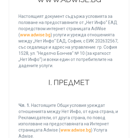
Настоящият документ съдържа условията за
ползване на предоставяните от „Нет Инфо“ ЕАД
посредством интернет страницата AdWise
(
www.adwise.bg
) услуги и урежда отношенията
между „Нет Инфо“ ЕАД, София, с ЕИК 202632567,
със седалище и адрес на управление: гр. София
1528, ул. "Неделчо Бончев" № 10 (за краткост
„Нет Инфо“) и всеки един от потребителите на
дадените услуги.
І. ПРЕДМЕТ
Чл. 1.
Настоящите Общи условия уреждат
отношенията между Нет Инфо, от една страна, и
Рекламодатели, от друга страна, по повод
използване на предоставяната на Интернет
страницата Adwise (
www.adwise.bg
) Услуга
Adwise.