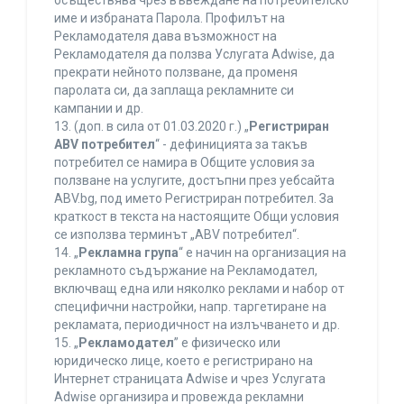
осъществява чрез въвеждане на потребителско
име и избраната Парола. Профилът на
Рекламодателя дава възможност на
Рекламодателя да ползва Услугата Adwise, да
прекрати нейното ползване, да променя
паролата си, да заплаща рекламните си
кампании и др.
13. (доп. в сила от 01.03.2020 г.) „
Регистриран
ABV потребител
“ - дефиницията за такъв
потребител се намира в Общите условия за
ползване на услугите, достъпни през уебсайта
ABV.bg, под името Регистриран потребител. За
краткост в текста на настоящите Общи условия
се използва терминът „ABV потребител“.
14. „
Рекламна група
“ е начин на организация на
рекламното съдържание на Рекламодател,
включващ една или няколко реклами и набор от
специфични настройки, напр. таргетиране на
рекламата, периодичност на излъчването и др.
15. „
Рекламодател
” е физическо или
юридическо лице, което е регистрирано на
Интернет страницата Adwise и чрез Услугата
Adwise организира и провежда рекламни