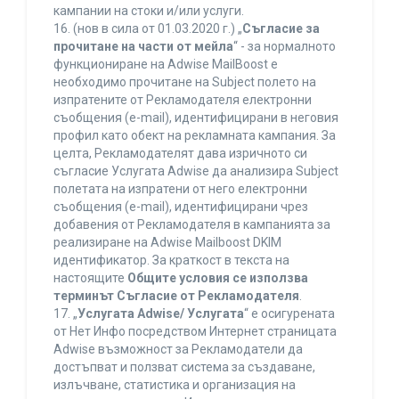
кампании на стоки и/или услуги.
16. (нов в сила от 01.03.2020 г.) „
Съгласие за
прочитане на части от мейла
“ - за нормалното
функциониране на Adwise MailBoost е
необходимо прочитане на Subject полето на
изпратените от Рекламодателя електронни
съобщения (e-mail), идентифицирани в неговия
профил като обект на рекламната кампания. За
целта, Рекламодателят дава изричното си
съгласие Услугата Adwise да анализира Subject
полетата на изпратени от него електронни
съобщения (e-mail), идентифицирани чрез
добавения от Рекламодателя в кампанията за
реализиране на Adwise Mailboost DKIM
идентификатор. За краткост в текста на
настоящите
Общите условия се използва
терминът Съгласие от Рекламодателя
.
17. „
Услугата Adwise/ Услугата
“ е осигурената
от Нет Инфо посредством Интернет страницата
Adwise възможност за Рекламодатели да
достъпват и ползват система за създаване,
излъчване, статистика и организация на