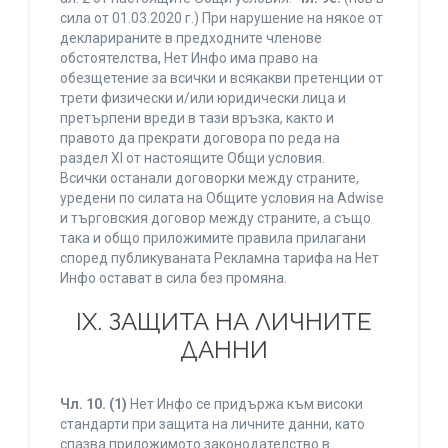
сила от 01.03.2020 г.) При нарушение на някое от
декларираните в предходните членове
обстоятелства, Нет Инфо има право на
обезщетение за всички и всякакви претенции от
трети физически и/или юридически лица и
претърпени вреди в тази връзка, както и
правото да прекрати договора по реда на
раздел XI от настоящите Общи условия.
Всички останали договорки между страните,
уредени по силата на Общите условия на Adwise
и търговския договор между страните, а също
така и общо приложимите правила прилагани
според публикуваната Рекламна тарифа на Нет
Инфо остават в сила без промяна.
IХ. ЗАЩИТА НА ЛИЧНИТЕ
ДАННИ
Чл. 10.
(1)
Нет Инфо се придържа към високи
стандарти при защита на личните данни, като
спазва приложимото законодателство в