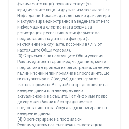
физическите лица), правния статут (за
юридическите лица) и другите изискуеми от Нет
Инфо данни. Рекламодателят може да коригира
и актуализира едностранно въведената от него
информация в електронната форма за
регистрация, респективно във формата за
предоставяне на данни за фактура (с
изключение на случаите, посочени в чл. 8 от
настоящите Общи условия).
(3)
С приемане на настоящите Общи условия
Рекламодателят гарантира, че данните, които
предоставя в процеса на регистрация, са верни,
пълни и точни и при промяна на последните, ще
ги актуализира в 7 (седем) дневен срок от
тяхната промяна. В случай на предоставяне на
неверни данни или ненавременно
актуализиране на същите, Нет Инфо има право
да спре незабавно и без предизвестие
предоставянето на Услугата до коригиране на
неверните данни.
(4)
С регистриране на профила си
Рекламодателят се съгласява с настоящите