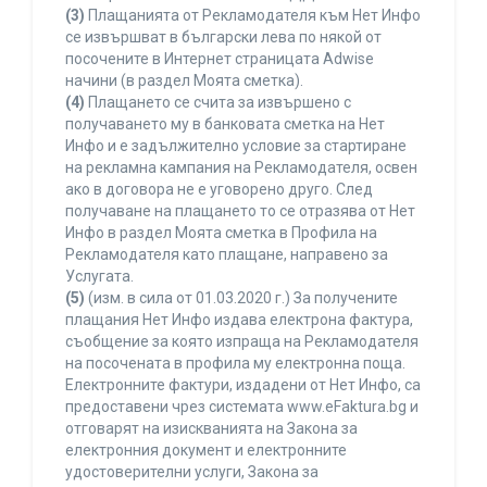
(3)
Плащанията от Рекламодателя към Нет Инфо
се извършват в български лева по някой от
посочените в Интернет страницата Adwise
начини (в раздел Моята сметка).
(4)
Плащането се счита за извършено с
получаването му в банковата сметка на Нет
Инфо и е задължително условие за стартиране
на рекламна кампания на Рекламодателя, освен
ако в договора не е уговорено друго. След
получаване на плащането то се отразява от Нет
Инфо в раздел Моята сметка в Профила на
Рекламодателя като плащане, направено за
Услугата.
(5)
(изм. в сила от 01.03.2020 г.) За получените
плащания Нет Инфо издава електрона фактура,
съобщение за която изпраща на Рекламодателя
на посочената в профила му електронна поща.
Електронните фактури, издадени от Нет Инфо, са
предоставени чрез системата www.eFaktura.bg и
отговарят на изискванията на Закона за
електронния документ и електронните
удостоверителни услуги, Закона за