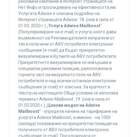
рекламни кампании в Интернет страниците на
Нет Инфо и проследяване на ефективността им.
Услугата Adwise е описана подробно на
Интернет страницата Adwise. 18. (нов в сила от
01.03..2020 г.) „
Услуга Adwise Mailboost
“
(Популяризиране на e-mail) е услуга, която дава
възможност на Рекламодателите изпратени от
тях и получени от ABV потребител електронни
съобщения (e-mail) да бъдат приоритетно
визуализирани в Кутиите на ABV потребителите.
Приоритетното визуализиране се извършва в
специални рекламни позиции, разположени в
горната част на визуалното поле на ABV
потребителя и над всички останали електронни
съобщения (e-mail) от списъка. За краткост в
текста на настоящите Общи условия се използва
терминът Adwise Mailboost. 19. (нов в сила от
01.03.2020 г.) „
Ценови модел на Adwise
Mailboost
“ - определя начина на тарифиране на
услугата Adwise Mailboost, а именно - на 1000
(хиляда) показвания на приоритетни позиции на
полученото от ABV потребителя електронно
съобщение (e-mail). Предложената от