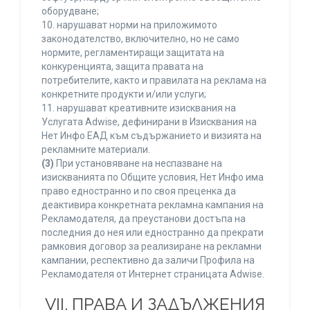
оборудване;
10. нарушават норми на приложимото
законодателство, включително, но не само
нормите, регламентиращи защитата на
конкуренцията, защита правата на
потребителите, както и правилата на реклама на
конкретните продукти и/или услуги;
11. нарушават креативните изисквания на
Услугата Adwise, дефинирани в Изисквания на
Нет Инфо ЕАД към съдържанието и визията на
рекламните материали.
(3)
При установяване на неспазване на
изискванията по Общите условия, Нет Инфо има
право едностранно и по своя преценка да
деактивира конкретната рекламна кампания на
Рекламодателя, да преустанови достъпа на
последния до нея или едностранно да прекрати
рамковия договор за реализиране на рекламни
кампании, респективно да заличи Профила на
Рекламодателя от Интернет страницата Adwise.
VII. ПРАВА И ЗАДЪЛЖЕНИЯ