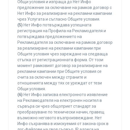
Общи условия и изпраща до Нет Инфо
предложение за сключване на рамков договор с
Нет Инфо за реализиране на рекламни кампании
чрез Услугата и съгласно Общите условия.
(5)
Нет Инфо потвърждава успешната
регистрация на Профила на Рекламодателя и
потвърждава предложението на
Рекламодателя за сключване на рамков договор
за реализиране на рекламни кампании при
Общите условия чрез зареждане на следваща
стъпка от регистрационната форма. От този
момент рамковият договор за реализиране на
рекламни кампании при Общите условия се
счита за сключен между страните и
отношенията между тях се уреждат от тези
Общи условия.
(6)
Нет Инфо записва електронното изявление
на Рекламодателя на електронен носител в
сървъра си чрез общоприет стандарт за
преобразуване по технически начин, правещ
възможно неговото възпроизвеждане. Нет
Инфо съхранява в изискуемия от закона срок в
лог-файлове на своя сървър, IP адреса на