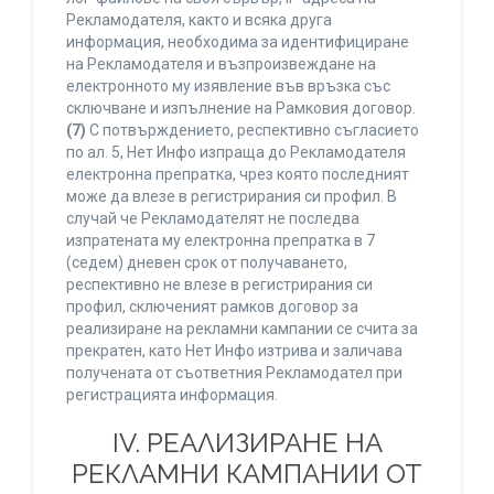
Рекламодателя, както и всяка друга
информация, необходима за идентифициране
на Рекламодателя и възпроизвеждане на
електронното му изявление във връзка със
сключване и изпълнение на Рамковия договор.
(7)
С потвърждението, респективно съгласието
по ал. 5, Нет Инфо изпраща до Рекламодателя
електронна препратка, чрез която последният
може да влезе в регистрирания си профил. В
случай че Рекламодателят не последва
изпратената му електронна препратка в 7
(седем) дневен срок от получаването,
респективно не влезе в регистрирания си
профил, сключеният рамков договор за
реализиране на рекламни кампании се счита за
прекратен, като Нет Инфо изтрива и заличава
получената от съответния Рекламодател при
регистрацията информация.
IV. РЕАЛИЗИРАНЕ НА
РЕКЛАМНИ КАМПАНИИ ОТ