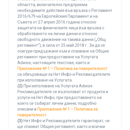
областта, включително предприема
необходимите действия във връзка с Регламент
2016/679 на Европейския Парламент и на
Съвета от 27 април 2016 година относно
защитата на физическите лица във връзка с
обработването на лични данни и относно
свободното движение на такива данни („Общ
регламент“), в сила от 25 май 2018 г.. За да се
осигури придържане към и спазване на Общия
регламент при предоставяне на Услугата
Adwise, настоящите текстове, както и
Приложение № 1 – Политика за поверителност
са обвързващи за Нет Инфо и Рекламодателите
при използване на Услугата.
(2)
При използване на Услугата Adwise
Рекламодателите се възползват от продукти и
услуги на Нет Инфо, при предоставянето на
които се събират лични данни, подробно
описани в
Приложение № 1 – Политика за
поверителност
.
(3)
Нет Инфо и Рекламодателите гарантират, че
ще спазват Общия регламент, както и всички