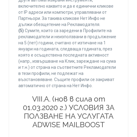
други автоматизирани инструменти,
включително каквито и да е единични кликове
от IP адреси или компютри, управлявани от
Партньори. За такива кликове Нет Инфо не
дължи обезщетение на Рекламодателя.
(5)
Сумите, които са заредени в Профилите на
рекламодатели и неизползвани в продължение
на 5 (пет) години, считано от изтичане на 1
януари на годината, следваща годината, през
която е осъществена последната активност
(напр., извършване на Клик, зареждане на сума
и т.н.) от страна на съответните Рекламодатели
в тези профили, не подлежат на
възстановяване. Същите профили се закриват
автоматично от страна на Нет Инфо.
VIII.A. (нов в сила от
01.03.2020 г.) УСЛОВИЯ ЗА
ПОЛЗВАНЕ НА УСЛУГАТА
ADWISE MAILBOOST