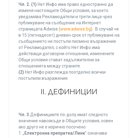
Чл. 2.
(1)
Нет Инфо има право едностранно да
изменя настоящите Общи условия, за което
уведомява Рекламодатели и трети лица чрез
публикуване на съобщение на Интернет
страницата Adwise (
www.adwise.bg
) . В случай че
в 15 (петнадесет) дневен срок от публикуване на
съобщението не постъпи писмено възражение
от Рекламодател, с който Нет Инфо има
действащи договорни отношения, изменените
Общи условия стават задължителни за
отношенията между страните.
(2)
Нет Инфо разглежда поотделно всички
постъпили възражения.
ІІ. ДЕФИНИЦИИ
Чл. 3.
Дефинициите по-долу имат следното
значение навсякъде в Общите условия, освен
ако друго не е изрично посочено:
1. „
Електронна препратка/Линк
” означава