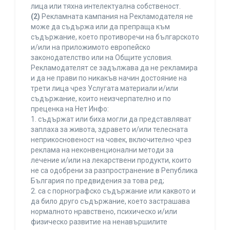
лица или тяхна интелектуална собственост.
(2)
Рекламната кампания на Рекламодателя не
може да съдържа или да препраща към
съдържание, което противоречи на българското
и/или на приложимото европейско
законодателство или на Общите условия.
Рекламодателят се задължава да не рекламира
и да не прави по никакъв начин достояние на
трети лица чрез Услугата материали и/или
съдържание, които неизчерпателно и по
преценка на Нет Инфо:
1. съдържат или биха могли да представляват
заплаха за живота, здравето и/или телесната
неприкосновеност на човек, включително чрез
реклама на неконвенционални методи за
лечение и/или на лекарствени продукти, които
не са одобрени за разпространение в Република
България по предвидения за това ред;
2. са с порнографско съдържание или каквото и
да било друго съдържание, което застрашава
нормалното нравствено, психическо и/или
физическо развитие на ненавършилите