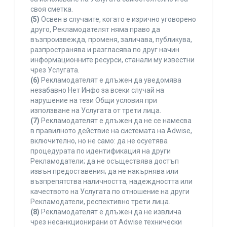
своя сметка.
(5)
Освен в случаите, когато е изрично уговорено
друго, Рекламодателят няма право да
възпроизвежда, променя, заличава, публикува,
разпространява и разгласява по друг начин
информационните ресурси, станали му известни
чрез Услугата.
(6)
Рекламодателят е длъжен да уведомява
незабавно Нет Инфо за всеки случай на
нарушение на тези Общи условия при
използване на Услугата от трети лица.
(7)
Рекламодателят е длъжен да не се намесва
в правилното действие на системата на Adwise,
включително, но не само: да не осуетява
процедурата по идентификация на други
Рекламодатели; да не осъществява достъп
извън предоставения; да не накърнява или
възпрепятства наличността, надеждността или
качеството на Услугата по отношение на други
Рекламодатели, респективно трети лица.
(8)
Рекламодателят е длъжен да не извлича
чрез несанкционирани от Adwise технически