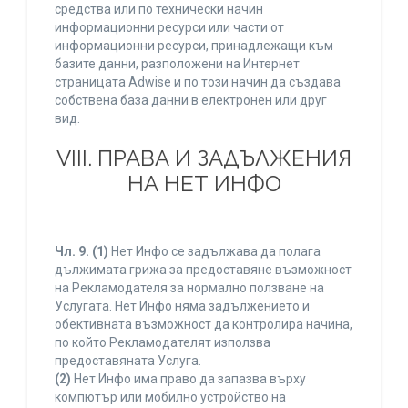
средства или по технически начин
информационни ресурси или части от
информационни ресурси, принадлежащи към
базите данни, разположени на Интернет
страницата Adwise и по този начин да създава
собствена база данни в електронен или друг
вид.
VIII. ПРАВА И ЗАДЪЛЖЕНИЯ
НА НЕТ ИНФО
Чл. 9.
(1)
Нет Инфо се задължава да полага
дължимата грижа за предоставяне възможност
на Рекламодателя за нормално ползване на
Услугата. Нет Инфо няма задължението и
обективната възможност да контролира начина,
по който Рекламодателят използва
предоставяната Услуга.
(2)
Нет Инфо има право да запазва върху
компютър или мобилно устройство на