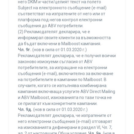
него DKIM и части/целият текст на полето
Subject на електронното съобщение (e-mail)
съответстват на изпратените от него или от
платформа под негов контрол електронни
съобщения до ABV потребители.
(2) Рекламодателят декларира, че е
информирал своите клиенти за възможността
да бъдат включени в Mailboost кампания.
Чл. 9г.
(нов в сила от 01.03.2020 г.)
Рекламодателят декларира, че е получил всички
законово изискуеми съгласия от ABV
потребителите, за изпращане на електронни
съобщения (e-mail), включително за включване
на потребителите в кампании по Mailboost. В
случаите, когато се изпълнява комбинирана
кампания включваща услугите ABV Direct Mailing
и ABV Mailboost, изискванията по тази точка не
се прилагат към конкретните кампании.
Чл. 9д.
(нов в сила от 01.03.2020 г.)
Рекламодателят декларира, че изпратените от
него електронни съобщения (e-mail) отговарят
на изискванията дефинирани в раздел VI, Чл. 7,
ал. 2 от настоящите Общи условия.
Чл. 9е.
(нов в