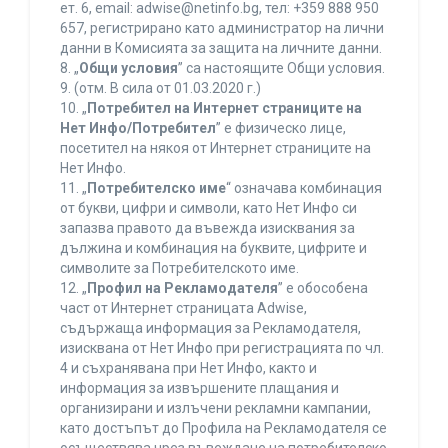
ет. 6, еmail: adwise@netinfo.bg, тел: +359 888 950
657, регистрирано като администратор на лични
данни в Комисията за защита на личните данни.
8. „
Общи условия
” са настоящите Общи условия.
9. (отм. В сила от 01.03.2020 г.)
10. „
Потребител на Интернет страниците на
Нет Инфо/Потребител
” е физическо лице,
посетител на някоя от Интернет страниците на
Нет Инфо.
11. „
Потребителско име
“ означава комбинация
от букви, цифри и символи, като Нет Инфо си
запазва правото да въвежда изисквания за
дължина и комбинация на буквите, цифрите и
символите за Потребителското име.
12. „
Профил на Рекламодателя
” е обособена
част от Интернет страницата Adwise,
съдържаща информация за Рекламодателя,
изисквана от Нет Инфо при регистрацията по чл.
4 и съхранявана при Нет Инфо, както и
информация за извършените плащания и
организирани и излъчени рекламни кампании,
като достъпът до Профила на Рекламодателя се