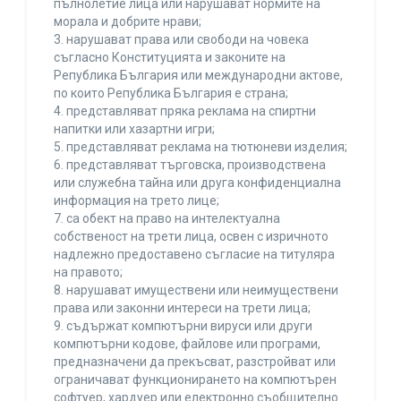
пълнолетие лица или нарушават нормите на
морала и добрите нрави;
3. нарушават права или свободи на човека
съгласно Конституцията и законите на
Република България или международни актове,
по които Република България е страна;
4. представляват пряка реклама на спиртни
напитки или хазартни игри;
5. представляват реклама на тютюневи изделия;
6. представляват търговска, производствена
или служебна тайна или друга конфиденциална
информация на трето лице;
7. са обект на право на интелектуална
собственост на трети лица, освен с изричното
надлежно предоставено съгласие на титуляра
на правото;
8. нарушават имуществени или неимуществени
права или законни интереси на трети лица;
9. съдържат компютърни вируси или други
компютърни кодове, файлове или програми,
предназначени да прекъсват, разстройват или
ограничават функционирането на компютърен
софтуер, хардуер или електронно съобщително