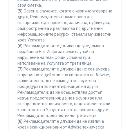
своя сметка.
(5)
Освен в случаите, когато е изрично уговорено
друго, Рекламодателят няма право да
възпроизвежда, променя, заличава, публикува,
разпространява и разгласява по друг начин
информационните ресурси, станали му известни
чрез Услугата.
(6)
Рекламодателят е длъжен да уведомява
незабавно Нет Инфо за всеки случай на
нарушение на тези Общи условия при
използване на Услугата от трети лица.
(7)
Рекламодателят е длъжен да не се намесва
в правилното действие на системата на Adwise,
включително, но не само: да не осуетява
процедурата по идентификация на други
Рекламодатели; да не осъществява достъп
извън предоставения; да не накърнява или
възпрепятства наличността, надеждността или
качеството на Услугата по отношение на други
Рекламодатели, респективно трети лица.
(8)
Рекламодателят е длъжен да не извлича
чрез несанкционирани от Adwise технически