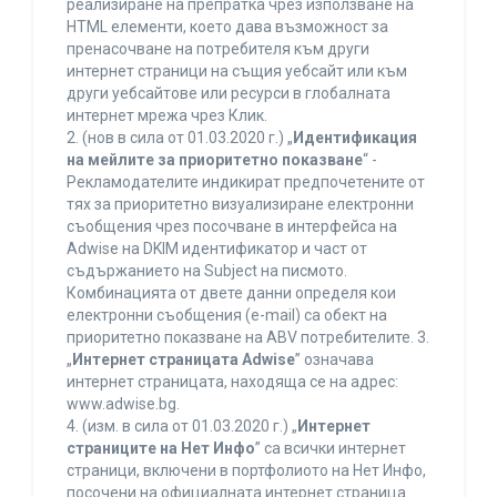
реализиране на препратка чрез използване на
HTML елементи, което дава възможност за
пренасочване на потребителя към други
интернет страници на същия уебсайт или към
други уебсайтове или ресурси в глобалната
интернет мрежа чрез Клик.
2. (нов в сила от 01.03.2020 г.) „
Идентификация
на мейлите за приоритетно показване
“ -
Рекламодателите индикират предпочетените от
тях за приоритетно визуализиране електронни
съобщения чрез посочване в интерфейса на
Adwise на DKIM идентификатор и част от
съдържанието на Subject на писмото.
Комбинацията от двете данни определя кои
електронни съобщения (e-mail) са обект на
приоритетно показване на ABV потребителите. 3.
„
Интернет страницата Adwise
” означава
интернет страницата, находяща се на адрес:
www.adwise.bg.
4. (изм. в сила от 01.03.2020 г.) „
Интернет
страниците на Нет Инфо
” са всички интернет
страници, включени в портфолиото на Нет Инфо,
посочени на официалната интернет страница