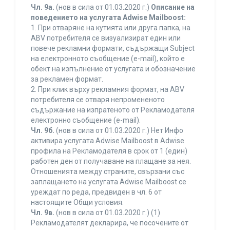
Чл. 9а.
(нов в сила от 01.03.2020 г.)
Описание на
поведението на услугата Adwise Mailboost:
1. При отваряне на кутията или друга папка, на
ABV потребителя се визуализират един или
повече рекламни формати, съдържащи Subject
на електронното съобщение (e-mail), който е
обект на изпълнение от услугата и обозначение
за рекламен формат.
2. При клик върху рекламния формат, на ABV
потребителя се отваря непромененото
съдържание на изпратеното от Рекламодателя
електронно съобщение (e-mail).
Чл. 9б.
(нов в сила от 01.03.2020 г.) Нет Инфо
активира услугата Adwise Mailboost в Adwise
профила на Рекламодателя в срок от 1 (един)
работен ден от получаване на плащане за нея.
Отношенията между страните, свързани със
заплащането на услугата Adwise Mailboost се
уреждат по реда, предвиден в чл. 6 от
настоящите Общи условия.
Чл. 9в.
(нов в сила от 01.03.2020 г.) (1)
Рекламодателят декларира, че посочените от