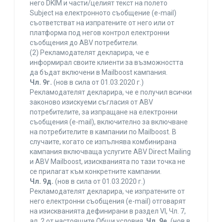
него DKIM и части/целият текст на полето
Subject на електронното съобщение (e-mail)
съответстват на изпратените от него или от
платформа под негов контрол електронни
съобщения до ABV потребители.
(2) Рекламодателят декларира, че е
информирал своите клиенти за възможността
да бъдат включени в Mailboost кампания.
Чл. 9г.
(нов в сила от 01.03.2020 г.)
Рекламодателят декларира, че е получил всички
законово изискуеми съгласия от ABV
потребителите, за изпращане на електронни
съобщения (e-mail), включително за включване
на потребителите в кампании по Mailboost. В
случаите, когато се изпълнява комбинирана
кампания включваща услугите ABV Direct Mailing
и ABV Mailboost, изискванията по тази точка не
се прилагат към конкретните кампании.
Чл. 9д.
(нов в сила от 01.03.2020 г.)
Рекламодателят декларира, че изпратените от
него електронни съобщения (e-mail) отговарят
на изискванията дефинирани в раздел VI, Чл. 7,
ал. 2 от настоящите Общи условия.
Чл. 9е.
(нов в