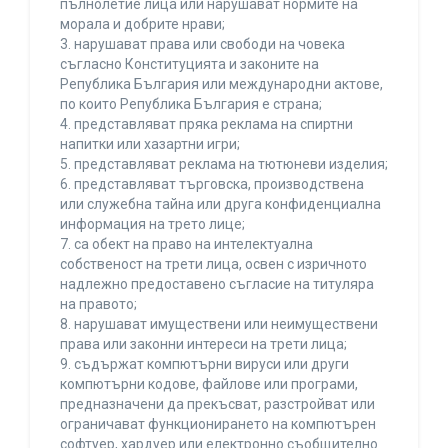
пълнолетие лица или нарушават нормите на
морала и добрите нрави;
3. нарушават права или свободи на човека
съгласно Конституцията и законите на
Република България или международни актове,
по които Република България е страна;
4. представляват пряка реклама на спиртни
напитки или хазартни игри;
5. представляват реклама на тютюневи изделия;
6. представляват търговска, производствена
или служебна тайна или друга конфиденциална
информация на трето лице;
7. са обект на право на интелектуална
собственост на трети лица, освен с изричното
надлежно предоставено съгласие на титуляра
на правото;
8. нарушават имуществени или неимуществени
права или законни интереси на трети лица;
9. съдържат компютърни вируси или други
компютърни кодове, файлове или програми,
предназначени да прекъсват, разстройват или
ограничават функционирането на компютърен
софтуер, хардуер или електронно съобщително