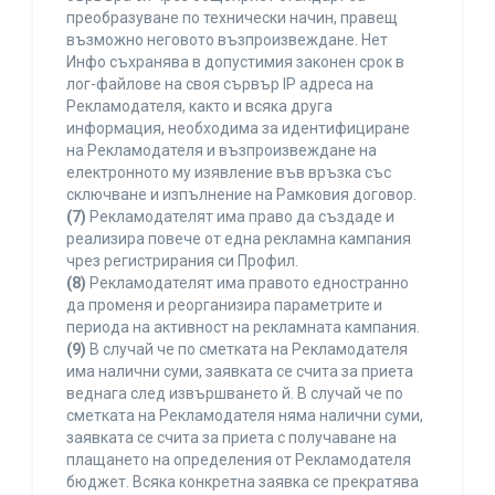
преобразуване по технически начин, правещ
възможно неговото възпроизвеждане. Нет
Инфо съхранява в допустимия законен срок в
лог-файлове на своя сървър IP адреса на
Рекламодателя, както и всяка друга
информация, необходима за идентифициране
на Рекламодателя и възпроизвеждане на
електронното му изявление във връзка със
сключване и изпълнение на Рамковия договор.
(7)
Рекламодателят има право да създаде и
реализира повече от една рекламна кампания
чрез регистрирания си Профил.
(8)
Рекламодателят има правото едностранно
да променя и реорганизира параметрите и
периода на активност на рекламната кампания.
(9)
В случай че по сметката на Рекламодателя
има налични суми, заявката се счита за приета
веднага след извършването й. В случай че по
сметката на Рекламодателя няма налични суми,
заявката се счита за приета с получаване на
плащането на определения от Рекламодателя
бюджет. Всяка конкретна заявка се прекратява