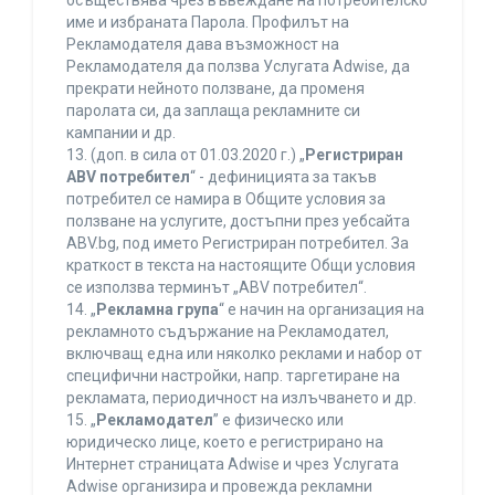
осъществява чрез въвеждане на потребителско
име и избраната Парола. Профилът на
Рекламодателя дава възможност на
Рекламодателя да ползва Услугата Adwise, да
прекрати нейното ползване, да променя
паролата си, да заплаща рекламните си
кампании и др.
13. (доп. в сила от 01.03.2020 г.) „
Регистриран
ABV потребител
“ - дефиницията за такъв
потребител се намира в Общите условия за
ползване на услугите, достъпни през уебсайта
ABV.bg, под името Регистриран потребител. За
краткост в текста на настоящите Общи условия
се използва терминът „ABV потребител“.
14. „
Рекламна група
“ е начин на организация на
рекламното съдържание на Рекламодател,
включващ една или няколко реклами и набор от
специфични настройки, напр. таргетиране на
рекламата, периодичност на излъчването и др.
15. „
Рекламодател
” е физическо или
юридическо лице, което е регистрирано на
Интернет страницата Adwise и чрез Услугата
Adwise организира и провежда рекламни