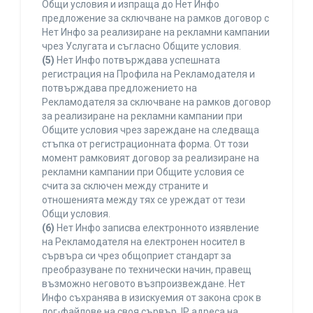
Общи условия и изпраща до Нет Инфо
предложение за сключване на рамков договор с
Нет Инфо за реализиране на рекламни кампании
чрез Услугата и съгласно Общите условия.
(5)
Нет Инфо потвърждава успешната
регистрация на Профила на Рекламодателя и
потвърждава предложението на
Рекламодателя за сключване на рамков договор
за реализиране на рекламни кампании при
Общите условия чрез зареждане на следваща
стъпка от регистрационната форма. От този
момент рамковият договор за реализиране на
рекламни кампании при Общите условия се
счита за сключен между страните и
отношенията между тях се уреждат от тези
Общи условия.
(6)
Нет Инфо записва електронното изявление
на Рекламодателя на електронен носител в
сървъра си чрез общоприет стандарт за
преобразуване по технически начин, правещ
възможно неговото възпроизвеждане. Нет
Инфо съхранява в изискуемия от закона срок в
лог-файлове на своя сървър, IP адреса на