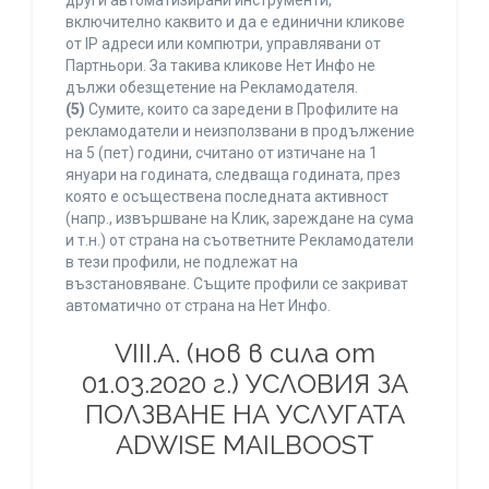
други автоматизирани инструменти,
включително каквито и да е единични кликове
от IP адреси или компютри, управлявани от
Партньори. За такива кликове Нет Инфо не
дължи обезщетение на Рекламодателя.
(5)
Сумите, които са заредени в Профилите на
рекламодатели и неизползвани в продължение
на 5 (пет) години, считано от изтичане на 1
януари на годината, следваща годината, през
която е осъществена последната активност
(напр., извършване на Клик, зареждане на сума
и т.н.) от страна на съответните Рекламодатели
в тези профили, не подлежат на
възстановяване. Същите профили се закриват
автоматично от страна на Нет Инфо.
VIII.A. (нов в сила от
01.03.2020 г.) УСЛОВИЯ ЗА
ПОЛЗВАНЕ НА УСЛУГАТА
ADWISE MAILBOOST