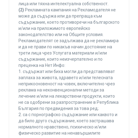
лица или тяхна интелектуална собственост.
(2)
Рекламната кампания на Рекламодателя не
може да съдържа или да препраща към
съдържание, което противоречи на българското
и/или на приложимото европейско
законодателство или на Общите условия.
Рекламодателят се задължава да не рекламира
и да не прави по никакъв начин достояние на
трети лица чрез Услугата материали и/или
съдържание, които неизчерпателно и по
преценка на Нет Инфо:
1. съдържат или биха могли да представляват
заплаха за живота, здравето и/или телесната
неприкосновеност на човек, включително чрез
реклама на неконвенционални методи за
лечение и/или на лекарствени продукти, които
не са одобрени за разпространение в Република
България по предвидения за това ред;
2. са с порнографско съдържание или каквото и
да било друго съдържание, което застрашава
нормалното нравствено, психическо и/или
физическо развитие на ненавършилите