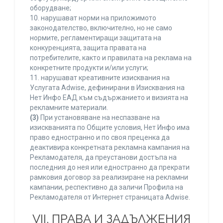
оборудване;
10. нарушават норми на приложимото
законодателство, включително, но не само
нормите, регламентиращи защитата на
конкуренцията, защита правата на
потребителите, както и правилата на реклама на
конкретните продукти и/или услуги;
11. нарушават креативните изисквания на
Услугата Adwise, дефинирани в Изисквания на
Нет Инфо ЕАД към съдържанието и визията на
рекламните материали.
(3)
При установяване на неспазване на
изискванията по Общите условия, Нет Инфо има
право едностранно и по своя преценка да
деактивира конкретната рекламна кампания на
Рекламодателя, да преустанови достъпа на
последния до нея или едностранно да прекрати
рамковия договор за реализиране на рекламни
кампании, респективно да заличи Профила на
Рекламодателя от Интернет страницата Adwise.
VII. ПРАВА И ЗАДЪЛЖЕНИЯ