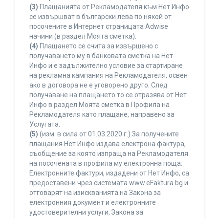
(3)
Плащанията от Рекламодателя към Нет Инфо
се извършват в български лева по някой от
посочените в Интернет страницата Adwise
начини (в раздел Моята сметка).
(4)
Плащането се счита за извършено с
получаването му в банковата сметка на Нет
Инфо и е задължително условие за стартиране
на рекламна кампания на Рекламодателя, освен
ако в договора не е уговорено друго. След
получаване на плащането то се отразява от Нет
Инфо в раздел Моята сметка в Профила на
Рекламодателя като плащане, направено за
Услугата.
(5)
(изм. в сила от 01.03.2020 г.) За получените
плащания Нет Инфо издава електрона фактура,
съобщение за която изпраща на Рекламодателя
на посочената в профила му електронна поща.
Електронните фактури, издадени от Нет Инфо, са
предоставени чрез системата www.eFaktura.bg и
отговарят на изискванията на Закона за
електронния документ и електронните
удостоверителни услуги, Закона за