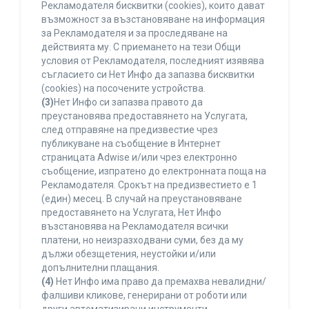
Рекламодателя бисквитки (cookies), които дават
възможност за възстановяване на информация
за Рекламодателя и за проследяване на
действията му. С приемането на тези Общи
условия от Рекламодателя, последният изявява
съгласието си Нет Инфо да запазва бисквитки
(cookies) на посочените устройства.
(3)
Нет Инфо си запазва правото да
преустановява предоставянето на Услугата,
след отправяне на предизвестие чрез
публикуване на съобщение в Интернет
страницата Adwise и/или чрез електронно
съобщение, изпратено до електронната поща на
Рекламодателя. Срокът на предизвестието е 1
(един) месец. В случай на преустановяване
предоставянето на Услугата, Нет Инфо
възстановява на Рекламодателя всички
платени, но неизразходвани суми, без да му
дължи обезщетения, неустойки и/или
допълнителни плащания.
(4)
Нет Инфо има право да премахва невалидни/
фалшиви кликове, генерирани от роботи или