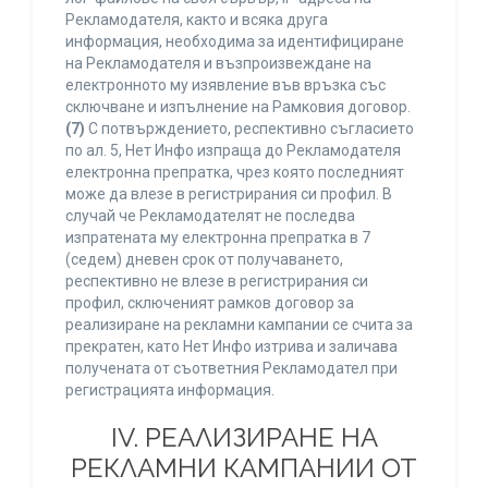
Рекламодателя, както и всяка друга
информация, необходима за идентифициране
на Рекламодателя и възпроизвеждане на
електронното му изявление във връзка със
сключване и изпълнение на Рамковия договор.
(7)
С потвърждението, респективно съгласието
по ал. 5, Нет Инфо изпраща до Рекламодателя
електронна препратка, чрез която последният
може да влезе в регистрирания си профил. В
случай че Рекламодателят не последва
изпратената му електронна препратка в 7
(седем) дневен срок от получаването,
респективно не влезе в регистрирания си
профил, сключеният рамков договор за
реализиране на рекламни кампании се счита за
прекратен, като Нет Инфо изтрива и заличава
получената от съответния Рекламодател при
регистрацията информация.
IV. РЕАЛИЗИРАНЕ НА
РЕКЛАМНИ КАМПАНИИ ОТ