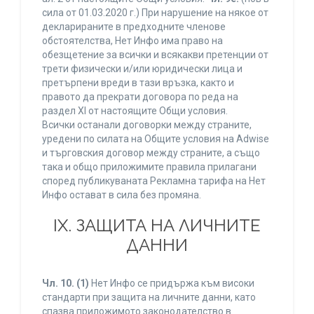
сила от 01.03.2020 г.) При нарушение на някое от
декларираните в предходните членове
обстоятелства, Нет Инфо има право на
обезщетение за всички и всякакви претенции от
трети физически и/или юридически лица и
претърпени вреди в тази връзка, както и
правото да прекрати договора по реда на
раздел XI от настоящите Общи условия.
Всички останали договорки между страните,
уредени по силата на Общите условия на Adwise
и търговския договор между страните, а също
така и общо приложимите правила прилагани
според публикуваната Рекламна тарифа на Нет
Инфо остават в сила без промяна.
IХ. ЗАЩИТА НА ЛИЧНИТЕ
ДАННИ
Чл. 10.
(1)
Нет Инфо се придържа към високи
стандарти при защита на личните данни, като
спазва приложимото законодателство в