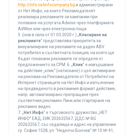
http://info.netinfocompany.bg
и администрирани
от Нет Инфо, на които Рекламодателят
реализира рекламните си кампании при
ползване на услугата Adwise чрез платформата
AdWise или чрез електронна поща.
5. (нов в сила от 01.03.2020 г.) „
Класиране на
рекламите
“ представлява приоритета за
визуализиране на рекламите на даден ABV
потребител и съответната позиция, на която ще
бъдат показани рекламите се определя от
предложението за CPM. 6. „
Клик
” е извършване
на действие „клик“ (натискане) с цел активиране
на реклама на Рекламодателя от Потребител на
Интернет страниците на Нет Инфо и изпълнение
на предвиденото в рекламния формат действие,
напр. автоматизирано препращане през
съответния рекламен Линк или стартиране на
рекламно видео.
7. „
Нет Инфо
” е търговското дружество „НЕТ
ИНФО” ЕАД, ЕИК 202632567, ДДС № BG
202632567, със седалище и адрес на управление
гр. София 1528, ул. ”Неделчо Бончев” № 10 № 41,