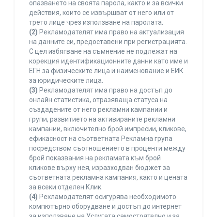
опазването на своята парола, както и за всички
действия, които се извършват от него или от
трето лице чрез използване на паролата.
(2)
Рекламодателят има право на актуализация
на данните си, предоставени при регистрацията.
С цел избягване на съмнение не подлежат на
корекция идентификационните данни като име и
ЕГН за физическите лица и наименование и ЕИК
за юридическите лица.
(3)
Рекламодателят има право на достъп до
онлайн статистика, отразяваща статуса на
създадените от него рекламни кампании и
групи, развитието на активираните рекламни
кампании, включително брой импресии, кликове,
ефикасност на съответната Рекламна група
посредством съотношението в проценти между
брой показвания на рекламата към брой
кликове върху нея, изразходван бюджет за
съответната рекламна кампания, както и цената
за всеки отделен Клик.
(4)
Рекламодателят осигурява необходимото
компютърно оборудване и достъп до интернет
за използване на Услугата самостоятелно и за