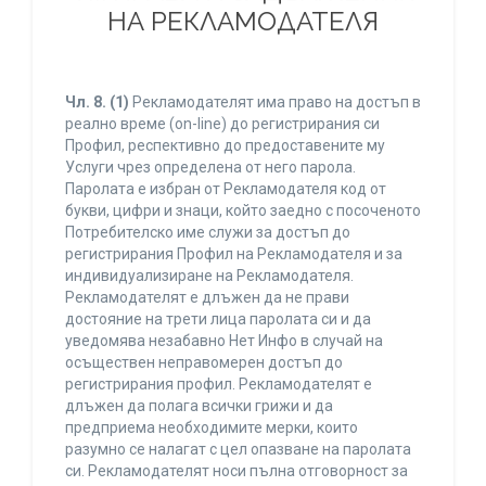
НА РЕКЛАМОДАТЕЛЯ
Чл. 8.
(1)
Рекламодателят има право на достъп в
реално време (on-line) до регистрирания си
Профил, респективно до предоставените му
Услуги чрез определена от него парола.
Паролата е избран от Рекламодателя код от
букви, цифри и знаци, който заедно с посоченото
Потребителско име служи за достъп до
регистрирания Профил на Рекламодателя и за
индивидуализиране на Рекламодателя.
Рекламодателят е длъжен да не прави
достояние на трети лица паролата си и да
уведомява незабавно Нет Инфо в случай на
осъществен неправомерен достъп до
регистрирания профил. Рекламодателят е
длъжен да полага всички грижи и да
предприема необходимите мерки, които
разумно се налагат с цел опазване на паролата
си. Рекламодателят носи пълна отговорност за