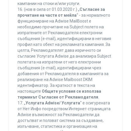
кампании на стоки и/или услуги.
16. (нов в сила от 01.03.2020 г.) „
Съгласие за
прочитане на части от мейла
“ - за нормалното
функциониране на Adwise MailBoost е
необходимо прочитане на Subject полето на
изпратените от Рекламодателя електронни
съобщения (e-mail), идентифицирани в неговия
профил като обект на рекламната кампания. За
целта, Рекламодателят дава изричното си
съгласие Услугата Adwise да анализира Subject
полетата на изпратени от него електронни
съобщения (e-mail), идентифицирани чрез
добавения от Рекламодателя в кампанията за
реализиране на Adwise Mailboost DKIM
идентификатор. За краткост в текста на
настоящите
Общите условия се използва
терминът Съгласие от Рекламодателя
.
17. „
Услугата Adwise/ Услугата
“ е осигурената
от Нет Инфо посредством Интернет страницата
Adwise възможност за Рекламодатели да
достъпват и ползват система за създаване,
излъчване, статистика и организация на