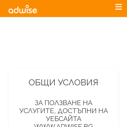
Уважаеми рекламодатели, с настоящото съобщение
бихме искали да Ви уведомим, че „Нет Инфо“ ЕАД (
„Нет
Инфо“
)
прекратява услугата Adwise
считано от
01.01.2026
г
.
За повече информация, натиснете
тук.
ОБЩИ УСЛОВИЯ
ЗА ПОЛЗВАНЕ НА
УСЛУГИТЕ, ДОСТЪПНИ НА
УЕБСАЙТА
WWW.ADWISE.BG