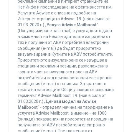
рекламни кампании в Интернет страниците на
Нет Инфо и проследяване на ефективността им.
Услугата Adwise е описана подробно на
Интернет страницата Adwise. 18. (нов в сила от
01.03..2020 г.) „
Услуга Adwise Mailboost
“
(Популяризиране на e-mail) е услуга, която дава
възможност на Рекламодателите изпратени от
тях и получени от ABV потребител електронни
съобщения (e-mail) да бъдат приоритетно
визуализирани в Кутиите на ABV потребителите.
Приоритетното визуализиране се извършва в
специални рекламни позиции, разположени в
горната част на визуалното поле на ABV
потребителя и над всички останали електронни
съобщения (e-mail) от списъка. За краткост в
текста на настоящите Общи условия се използва
терминът Adwise Mailboost. 19. (нов в сила от
01.03.2020 г.) „
Ценови модел на Adwise
Mailboost
“ - определя начина на тарифиране на
услугата Adwise Mailboost, а именно - на 1000
(хиляда) показвания на приоритетни позиции на
полученото от ABV потребителя електронно
съобщение (e-mail). Предложената от