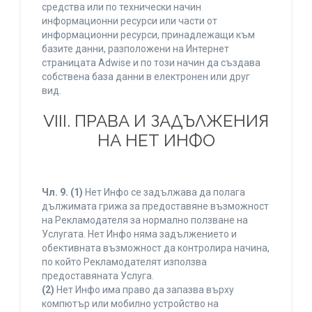
средства или по технически начин
информационни ресурси или части от
информационни ресурси, принадлежащи към
базите данни, разположени на Интернет
страницата Adwise и по този начин да създава
собствена база данни в електронен или друг
вид.
VIII. ПРАВА И ЗАДЪЛЖЕНИЯ
НА НЕТ ИНФО
Чл. 9.
(1)
Нет Инфо се задължава да полага
дължимата грижа за предоставяне възможност
на Рекламодателя за нормално ползване на
Услугата. Нет Инфо няма задължението и
обективната възможност да контролира начина,
по който Рекламодателят използва
предоставяната Услуга.
(2)
Нет Инфо има право да запазва върху
компютър или мобилно устройство на