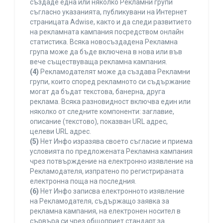
създаде една или няколко Рекламни групи
съгласно указанията, публикувани на Интернет
страницата Adwise, както и да следи развитието
на рекламната кампания посредством онлайн
статистика. Всяка новосъздадена Рекламна
група може да бъде включена в нова или във
вече съществуваща рекламна кампания.
(4)
Рекламодателят може да създава Рекламни
групи, които според рекламното си съдържание
могат да бъдат текстова, банерна, друга
реклама. Всяка разновидност включва един или
няколко от следните компоненти: заглавие,
описание (текстово), показван URL адрес,
целеви URL адрес.
(5)
Нет Инфо изразява своето съгласие и приема
условията по предложената Рекламна кампания
чрез потвърждение на електронно изявление на
Рекламодателя, изпратено по регистрираната
електронна поща на последния.
(6)
Нет Инфо записва електронното изявление
на Рекламодателя, съдържащо заявка за
рекламна кампания, на електронен носител в
сървъра си чрез общоприет стандарт за