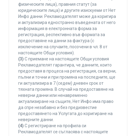
физическите лица), правния статут (за
юридическите лица) и другите изискуеми от Нет
Инфо данни. Рекламодателят може да коригира
и актуализира едностранно въведената от него
информация в електронната форма за
регистрация, респективно във формата за
предоставяне на данни за фактура (с
изключение на случаите, посочени в чл. 8 от
настоящите Общи условия).
(3)
С приемане на настоящите Общи условия
Рекламодателят гарантира, че данните, които
предоставя в процеса на регистрация, са верни,
пълни и точни и при промяна на последните, ще
ги актуализира в 7 (седем) дневен срок от
тяхната промяна. В случай на предоставяне на
неверни данни или ненавременно
актуализиране на същите, Нет Инфо има право
да спре незабавно и без предизвестие
предоставянето на Услугата до коригиране на
неверните данни.
(4)
С регистриране на профила си
Рекламодателят се съгласява с настоящите