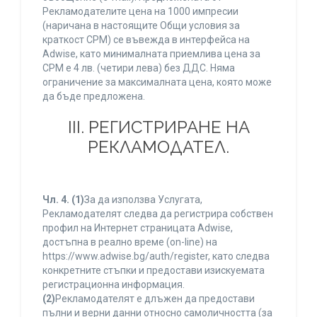
Рекламодателите цена на 1000 импресии
(наричана в настоящите Общи условия за
краткост CPM) се въвежда в интерфейса на
Adwise, като минималната приемлива цена за
CPM е 4 лв. (четири лева) без ДДС. Няма
ограничение за максималната цена, която може
да бъде предложена.
ІІІ. РЕГИСТРИРАНЕ НА
РЕКЛАМОДАТЕЛ.
Чл. 4.
(1)
За да използва Услугата,
Рекламодателят следва да регистрира собствен
профил на Интернет страницата Adwise,
достъпна в реално време (on-line) на
https://www.adwise.bg/auth/register, като следва
конкретните стъпки и предостави изискуемата
регистрационна информация.
(2)
Рекламодателят е длъжен да предостави
пълни и верни данни относно самоличността (за