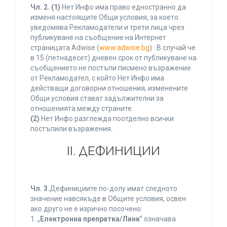
Чл. 2.
(1)
Нет Инфо има право едностранно да
изменя настоящите Общи условия, за което
уведомява Рекламодатели и трети лица чрез
публикуване на съобщение на Интернет
страницата Adwise (
www.adwise.bg
) . В случай че
в 15 (петнадесет) дневен срок от публикуване на
съобщението не постъпи писмено възражение
от Рекламодател, с който Нет Инфо има
действащи договорни отношения, изменените
Общи условия стават задължителни за
отношенията между страните.
(2)
Нет Инфо разглежда поотделно всички
постъпили възражения.
ІІ. ДЕФИНИЦИИ
Чл. 3.
Дефинициите по-долу имат следното
значение навсякъде в Общите условия, освен
ако друго не е изрично посочено:
1. „
Електронна препратка/Линк
” означава