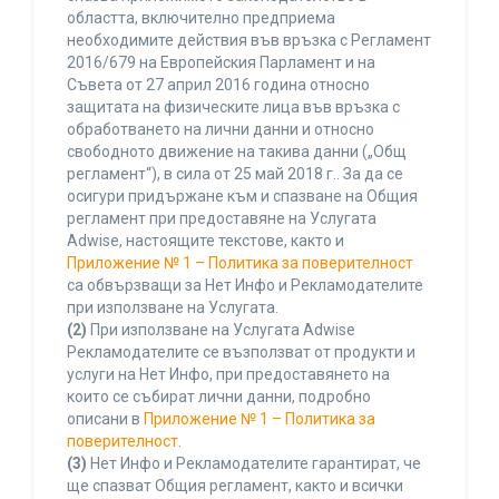
областта, включително предприема
необходимите действия във връзка с Регламент
2016/679 на Европейския Парламент и на
Съвета от 27 април 2016 година относно
защитата на физическите лица във връзка с
обработването на лични данни и относно
свободното движение на такива данни („Общ
регламент“), в сила от 25 май 2018 г.. За да се
осигури придържане към и спазване на Общия
регламент при предоставяне на Услугата
Adwise, настоящите текстове, както и
Приложение № 1 – Политика за поверителност
са обвързващи за Нет Инфо и Рекламодателите
при използване на Услугата.
(2)
При използване на Услугата Adwise
Рекламодателите се възползват от продукти и
услуги на Нет Инфо, при предоставянето на
които се събират лични данни, подробно
описани в
Приложение № 1 – Политика за
поверителност
.
(3)
Нет Инфо и Рекламодателите гарантират, че
ще спазват Общия регламент, както и всички