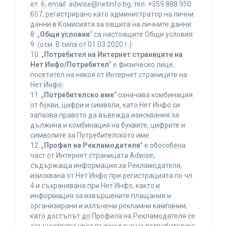
ет. 6, еmail: adwise@netinfo.bg, тел: +359 888 950
657, регистрирано като администратор на лични
данни в Комисията за защита на личните данни.
8. „
Общи условия
” са настоящите Общи условия.
9. (отм. В сила от 01.03.2020 г.)
10. „
Потребител на Интернет страниците на
Нет Инфо/Потребител
” е физическо лице,
посетител на някоя от Интернет страниците на
Нет Инфо.
11. „
Потребителско име
“ означава комбинация
от букви, цифри и символи, като Нет Инфо си
запазва правото да въвежда изисквания за
дължина и комбинация на буквите, цифрите и
символите за Потребителското име.
12. „
Профил на Рекламодателя
” е обособена
част от Интернет страницата Adwise,
съдържаща информация за Рекламодателя,
изисквана от Нет Инфо при регистрацията по чл.
4 и съхранявана при Нет Инфо, както и
информация за извършените плащания и
организирани и излъчени рекламни кампании,
като достъпът до Профила на Рекламодателя се