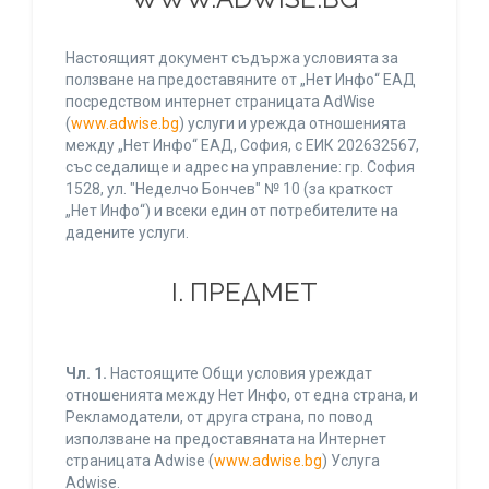
Настоящият документ съдържа условията за
ползване на предоставяните от „Нет Инфо“ ЕАД
посредством интернет страницата AdWise
(
www.adwise.bg
) услуги и урежда отношенията
между „Нет Инфо“ ЕАД, София, с ЕИК 202632567,
със седалище и адрес на управление: гр. София
1528, ул. "Неделчо Бончев" № 10 (за краткост
„Нет Инфо“) и всеки един от потребителите на
дадените услуги.
І. ПРЕДМЕТ
Чл. 1.
Настоящите Общи условия уреждат
отношенията между Нет Инфо, от една страна, и
Рекламодатели, от друга страна, по повод
използване на предоставяната на Интернет
страницата Adwise (
www.adwise.bg
) Услуга
Adwise.