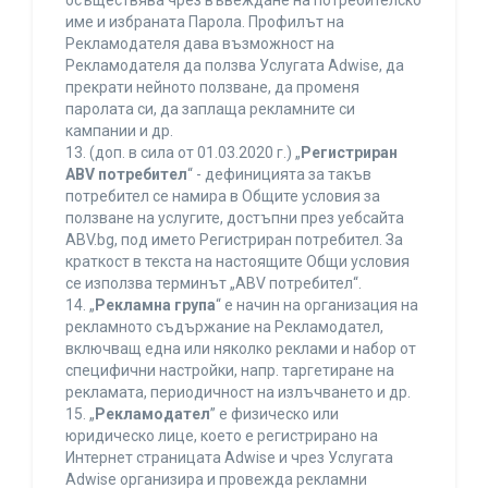
осъществява чрез въвеждане на потребителско
име и избраната Парола. Профилът на
Рекламодателя дава възможност на
Рекламодателя да ползва Услугата Adwise, да
прекрати нейното ползване, да променя
паролата си, да заплаща рекламните си
кампании и др.
13. (доп. в сила от 01.03.2020 г.) „
Регистриран
ABV потребител
“ - дефиницията за такъв
потребител се намира в Общите условия за
ползване на услугите, достъпни през уебсайта
ABV.bg, под името Регистриран потребител. За
краткост в текста на настоящите Общи условия
се използва терминът „ABV потребител“.
14. „
Рекламна група
“ е начин на организация на
рекламното съдържание на Рекламодател,
включващ една или няколко реклами и набор от
специфични настройки, напр. таргетиране на
рекламата, периодичност на излъчването и др.
15. „
Рекламодател
” е физическо или
юридическо лице, което е регистрирано на
Интернет страницата Adwise и чрез Услугата
Adwise организира и провежда рекламни