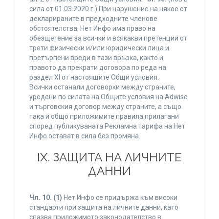
сила от 01.03.2020 г.) При нарушение на някое от
декларираните в предходните членове
обстоятелства, Нет Инфо има право на
обезщетение за всички и всякакви претенции от
трети физически и/или юридически лица и
претърпени вреди в тази връзка, както и
правото да прекрати договора по реда на
раздел XI от настоящите Общи условия.
Всички останали договорки между страните,
уредени по силата на Общите условия на Adwise
и търговския договор между страните, а също
така и общо приложимите правила прилагани
според публикуваната Рекламна тарифа на Нет
Инфо остават в сила без промяна.
IХ. ЗАЩИТА НА ЛИЧНИТЕ
ДАННИ
Чл. 10.
(1)
Нет Инфо се придържа към високи
стандарти при защита на личните данни, като
спазва приложимото законодателство в