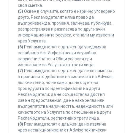
своя сметка.
(5)
Освен в случаите, когато е изрично уговорено
друго, Рекламодателят няма право да
възпроизвежда, променя, заличава, публикува,
разпространява и разгласява по друг начин
информационните ресурси, станали му известни
чрез Услугата.
(6)
Рекламодателят е длъжен да уведомява
незабавно Нет Инфо за всеки случай на
нарушение на тези Общи условия при
използване на Услугата от трети лица.
(7)
Рекламодателят е длъжен да не се намесва
в правилното действие на системата на Adwise,
включително, но не само: да не осуетява
процедурата по идентификация на други
Рекламодатели; да не осъществява достъп
извън предоставения; да не накърнява или
възпрепятства наличността, надеждността или
качеството на Услугата по отношение на други
Рекламодатели, респективно трети лица.
(8)
Рекламодателят е длъжен да не извлича
чрез несанкционирани от Adwise технически