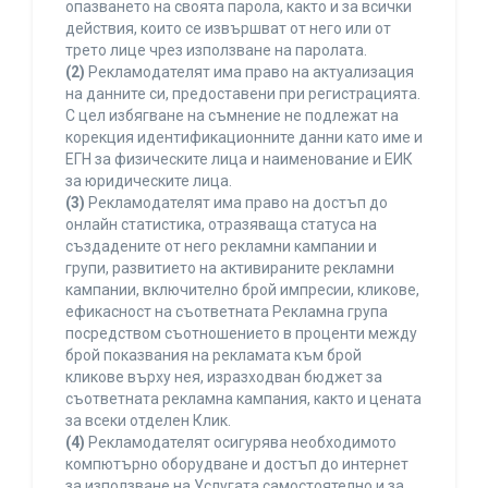
опазването на своята парола, както и за всички
действия, които се извършват от него или от
трето лице чрез използване на паролата.
(2)
Рекламодателят има право на актуализация
на данните си, предоставени при регистрацията.
С цел избягване на съмнение не подлежат на
корекция идентификационните данни като име и
ЕГН за физическите лица и наименование и ЕИК
за юридическите лица.
(3)
Рекламодателят има право на достъп до
онлайн статистика, отразяваща статуса на
създадените от него рекламни кампании и
групи, развитието на активираните рекламни
кампании, включително брой импресии, кликове,
ефикасност на съответната Рекламна група
посредством съотношението в проценти между
брой показвания на рекламата към брой
кликове върху нея, изразходван бюджет за
съответната рекламна кампания, както и цената
за всеки отделен Клик.
(4)
Рекламодателят осигурява необходимото
компютърно оборудване и достъп до интернет
за използване на Услугата самостоятелно и за