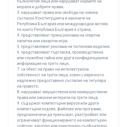
пълнолетие лица или нарушават нормите на
морала и добрите нрави;
3. нарушават права или свободи на човека
съгласно Конституцията и законите на
Република България или международни актове,
по които Република България е страна;
4. представляват пряка реклама на спиртни
напитки или хазартни игри;
5. представляват реклама на тютюневи изделия;
6. представляват търговска, производствена
или служебна тайна или друга конфиденциална
информация на трето лице;
7. са обект на право на интелектуална
собственост на трети лица, освен с изричното
надлежно предоставено съгласие на титуляра
на правото;
8. нарушават имуществени или неимуществени
права или законни интереси на трети лица;
9. съдържат компютърни вируси или други
компютърни кодове, файлове или програми,
предназначени да прекъсват, разстройват или
ограничават функционирането на компютърен
софтуер, хардуер или електронно съобщително