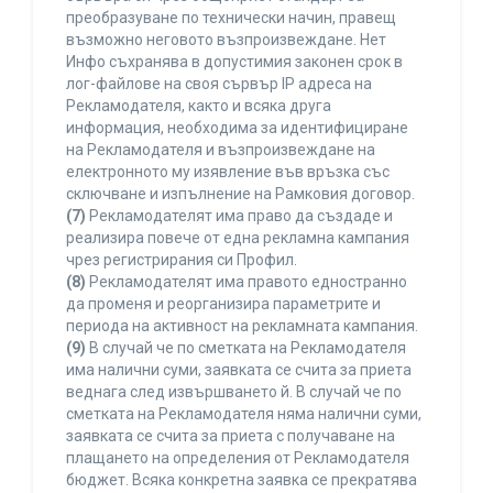
преобразуване по технически начин, правещ
възможно неговото възпроизвеждане. Нет
Инфо съхранява в допустимия законен срок в
лог-файлове на своя сървър IP адреса на
Рекламодателя, както и всяка друга
информация, необходима за идентифициране
на Рекламодателя и възпроизвеждане на
електронното му изявление във връзка със
сключване и изпълнение на Рамковия договор.
(7)
Рекламодателят има право да създаде и
реализира повече от една рекламна кампания
чрез регистрирания си Профил.
(8)
Рекламодателят има правото едностранно
да променя и реорганизира параметрите и
периода на активност на рекламната кампания.
(9)
В случай че по сметката на Рекламодателя
има налични суми, заявката се счита за приета
веднага след извършването й. В случай че по
сметката на Рекламодателя няма налични суми,
заявката се счита за приета с получаване на
плащането на определения от Рекламодателя
бюджет. Всяка конкретна заявка се прекратява