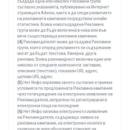
създаде една или няколко Рекламни групи
съгласно указанията, публикувани на Интернет
страницата Adwise, както и да следи развитието
на рекламната кампания посредством онлайн
статистика. Всяка новосъздадена Рекламна
група може да бъде включена в нова или във
вече съществуваща рекламна кампания.
(4)
Рекламодателят може да създава Рекламни
групи, които според рекламното си съдържание
могат да бъдат текстова, банерна, друга
реклама. Всяка разновидност включва един или
няколко от следните компоненти: заглавие,
описание (текстово), показван URL адрес,
целеви URL адрес.
(5)
Нет Инфо изразява своето съгласие и приема
условията по предложената Рекламна кампания
чрез потвърждение на електронно изявление на
Рекламодателя, изпратено по регистрираната
електронна поща на последния.
(6)
Нет Инфо записва електронното изявление
на Рекламодателя, съдържащо заявка за
рекламна кампания, на електронен носител в
сървъра си чрез общоприет стандарт за