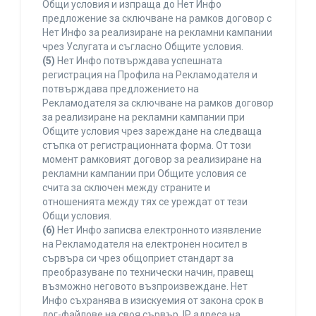
Общи условия и изпраща до Нет Инфо
предложение за сключване на рамков договор с
Нет Инфо за реализиране на рекламни кампании
чрез Услугата и съгласно Общите условия.
(5)
Нет Инфо потвърждава успешната
регистрация на Профила на Рекламодателя и
потвърждава предложението на
Рекламодателя за сключване на рамков договор
за реализиране на рекламни кампании при
Общите условия чрез зареждане на следваща
стъпка от регистрационната форма. От този
момент рамковият договор за реализиране на
рекламни кампании при Общите условия се
счита за сключен между страните и
отношенията между тях се уреждат от тези
Общи условия.
(6)
Нет Инфо записва електронното изявление
на Рекламодателя на електронен носител в
сървъра си чрез общоприет стандарт за
преобразуване по технически начин, правещ
възможно неговото възпроизвеждане. Нет
Инфо съхранява в изискуемия от закона срок в
лог-файлове на своя сървър, IP адреса на