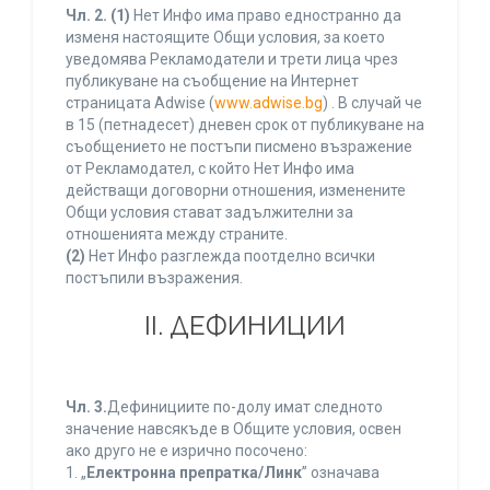
Чл. 2.
(1)
Нет Инфо има право едностранно да
изменя настоящите Общи условия, за което
уведомява Рекламодатели и трети лица чрез
публикуване на съобщение на Интернет
страницата Adwise (
www.adwise.bg
) . В случай че
в 15 (петнадесет) дневен срок от публикуване на
съобщението не постъпи писмено възражение
от Рекламодател, с който Нет Инфо има
действащи договорни отношения, изменените
Общи условия стават задължителни за
отношенията между страните.
(2)
Нет Инфо разглежда поотделно всички
постъпили възражения.
ІІ. ДЕФИНИЦИИ
Чл. 3.
Дефинициите по-долу имат следното
значение навсякъде в Общите условия, освен
ако друго не е изрично посочено:
1. „
Електронна препратка/Линк
” означава