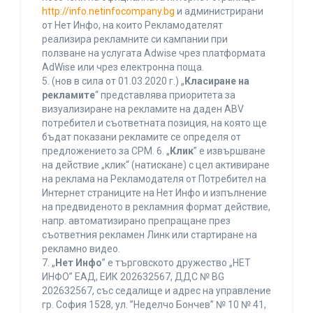
http://info.netinfocompany.bg
и администрирани
от Нет Инфо, на които Рекламодателят
реализира рекламните си кампании при
ползване на услугата Adwise чрез платформата
AdWise или чрез електронна поща.
5. (нов в сила от 01.03.2020 г.) „
Класиране на
рекламите
“ представлява приоритета за
визуализиране на рекламите на даден ABV
потребител и съответната позиция, на която ще
бъдат показани рекламите се определя от
предложението за CPM. 6. „
Клик
” е извършване
на действие „клик“ (натискане) с цел активиране
на реклама на Рекламодателя от Потребител на
Интернет страниците на Нет Инфо и изпълнение
на предвиденото в рекламния формат действие,
напр. автоматизирано препращане през
съответния рекламен Линк или стартиране на
рекламно видео.
7. „
Нет Инфо
” е търговското дружество „НЕТ
ИНФО” ЕАД, ЕИК 202632567, ДДС № BG
202632567, със седалище и адрес на управление
гр. София 1528, ул. ”Неделчо Бончев” № 10 № 41,