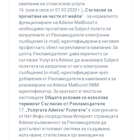
кампании на стоки и/или услуги.
16. (нов в сила от 01.03.2020 г.) „
Съгласие за
прочитане на части от мейла
“ - за нормалното
функциониране на Adwise MailBoost е
необходимо прочитане на Subject полето на
изпратените от Рекламодателя електронни
съобщения (e-mail), идентифицирани в неговия
профил като обект на рекламната кампания. За
целта, Рекламодателят дава изричното си
съгласие Услугата Adwise да анализира Subject
полетата на изпратени от него електронни
съобщения (e-mail), идентифицирани чрез
добавения от Рекламодателя в кампанията за
реализиране на Adwise Mailboost DKIM
идентификатор. За краткост в текста на
настоящите
Общите условия се използва
терминът Съгласие от Рекламодателя
.
17. „
Услугата Adwise/ Услугата
“ е осигурената
от Нет Инфо посредством Интернет страницата
Adwise възможност за Рекламодатели да
достъпват и ползват система за създаване,
излъчване, статистика и организация на