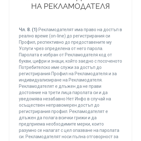
НА РЕКЛАМОДАТЕЛЯ
Чл. 8.
(1)
Рекламодателят има право на достъп в
реално време (on-line) до регистрирания си
Профил, респективно до предоставените му
Услуги чрез определена от него парола.
Паролата е избран от Рекламодателя код от
букви, цифри и знаци, който заедно с посоченото
Потребителско име служи за достъп до
регистрирания Профил на Рекламодателя и за
индивидуализиране на Рекламодателя.
Рекламодателят е длъжен да не прави
достояние на трети лица паролата си и да
уведомява незабавно Нет Инфо в случай на
осъществен неправомерен достъп до
регистрирания профил. Рекламодателят е
длъжен да полага всички грижи и да
предприема необходимите мерки, които
разумно се налагат с цел опазване на паролата
си. Рекламодателят носи пълна отговорност за