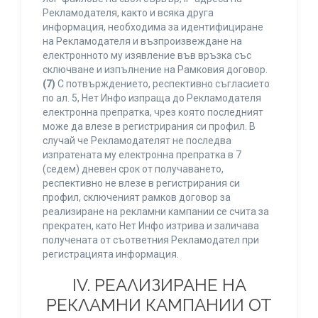
Рекламодателя, както и всяка друга
информация, необходима за идентифициране
на Рекламодателя и възпроизвеждане на
електронното му изявление във връзка със
сключване и изпълнение на Рамковия договор.
(7)
С потвърждението, респективно съгласието
по ал. 5, Нет Инфо изпраща до Рекламодателя
електронна препратка, чрез която последният
може да влезе в регистрирания си профил. В
случай че Рекламодателят не последва
изпратената му електронна препратка в 7
(седем) дневен срок от получаването,
респективно не влезе в регистрирания си
профил, сключеният рамков договор за
реализиране на рекламни кампании се счита за
прекратен, като Нет Инфо изтрива и заличава
получената от съответния Рекламодател при
регистрацията информация.
IV. РЕАЛИЗИРАНЕ НА
РЕКЛАМНИ КАМПАНИИ ОТ