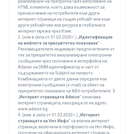
реализиране на препратка чрез използване на
HTML елементи, което дава възможност за
пренасочване на потребителя към други
интернет страници на същия уебсайт или към
други уебсайтове или ресурси в глобалната
интернет мрежа чрез Клик.
2. (нов в сила от 01.03.2020 г.) „
Идентификация
на мейлите за приоритетно показване
“ -
Рекламодателите индикират предпочетените от
тях за приоритетно визуализиране електронни
съобщения чрез посочване в интерфейса на
Adwise на DKIM идентификатор и част от
съдържанието на Subject на писмото.
Комбинацията от двете данни определя кои
електронни съобщения (e-mail) са обект на
приоритетно показване на ABV потребителите. 3.
„
Интернет страницата Adwise
” означава
интернет страницата, находяща се на адрес:
www.adwise.bg.
4. (изм. в сила от 01.03.2020 г.) „
Интернет
страниците на Нет Инфо
” са всички интернет
страници, включени в портфолиото на Нет Инфо,
посочени на официалната интернет страница