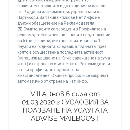
други автоматизирани инструменти,
включително каквито и да е единични кликове
от IP адреси или компютри, управлявани от
Партньори. За такива кликове Нет Инфо не
дължи обезщетение на Рекламодателя.
(5)
Сумите, които са заредени в Профилите на
рекламодатели и неизползвани в продължение
на 5 (пет) години, считано от изтичане на 1
януари на годината, следваща годината, през
която е осъществена последната активност
(напр., извършване на Клик, зареждане на сума
и т.н.) от страна на съответните Рекламодатели
в тези профили, не подлежат на
възстановяване. Същите профили се закриват
автоматично от страна на Нет Инфо.
VIII.A. (нов в сила от
01.03.2020 г.) УСЛОВИЯ ЗА
ПОЛЗВАНЕ НА УСЛУГАТА
ADWISE MAILBOOST