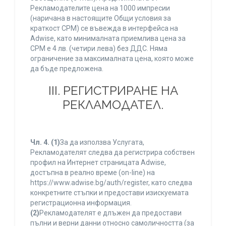
Рекламодателите цена на 1000 импресии
(наричана в настоящите Общи условия за
краткост CPM) се въвежда в интерфейса на
Adwise, като минималната приемлива цена за
CPM е 4 лв. (четири лева) без ДДС. Няма
ограничение за максималната цена, която може
да бъде предложена.
ІІІ. РЕГИСТРИРАНЕ НА
РЕКЛАМОДАТЕЛ.
Чл. 4.
(1)
За да използва Услугата,
Рекламодателят следва да регистрира собствен
профил на Интернет страницата Adwise,
достъпна в реално време (on-line) на
https://www.adwise.bg/auth/register, като следва
конкретните стъпки и предостави изискуемата
регистрационна информация.
(2)
Рекламодателят е длъжен да предостави
пълни и верни данни относно самоличността (за