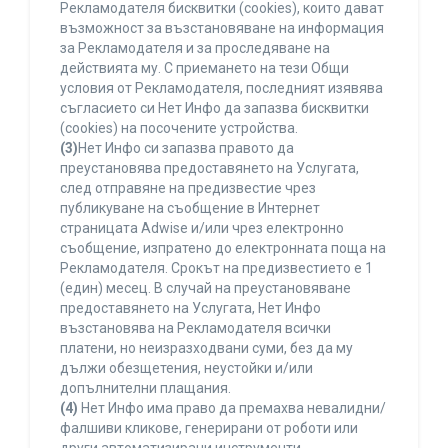
Рекламодателя бисквитки (cookies), които дават
възможност за възстановяване на информация
за Рекламодателя и за проследяване на
действията му. С приемането на тези Общи
условия от Рекламодателя, последният изявява
съгласието си Нет Инфо да запазва бисквитки
(cookies) на посочените устройства.
(3)
Нет Инфо си запазва правото да
преустановява предоставянето на Услугата,
след отправяне на предизвестие чрез
публикуване на съобщение в Интернет
страницата Adwise и/или чрез електронно
съобщение, изпратено до електронната поща на
Рекламодателя. Срокът на предизвестието е 1
(един) месец. В случай на преустановяване
предоставянето на Услугата, Нет Инфо
възстановява на Рекламодателя всички
платени, но неизразходвани суми, без да му
дължи обезщетения, неустойки и/или
допълнителни плащания.
(4)
Нет Инфо има право да премахва невалидни/
фалшиви кликове, генерирани от роботи или