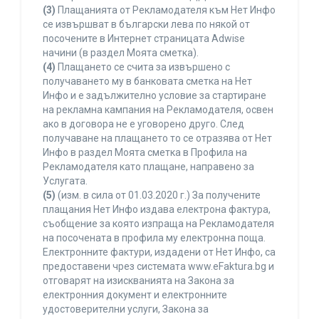
(3)
Плащанията от Рекламодателя към Нет Инфо
се извършват в български лева по някой от
посочените в Интернет страницата Adwise
начини (в раздел Моята сметка).
(4)
Плащането се счита за извършено с
получаването му в банковата сметка на Нет
Инфо и е задължително условие за стартиране
на рекламна кампания на Рекламодателя, освен
ако в договора не е уговорено друго. След
получаване на плащането то се отразява от Нет
Инфо в раздел Моята сметка в Профила на
Рекламодателя като плащане, направено за
Услугата.
(5)
(изм. в сила от 01.03.2020 г.) За получените
плащания Нет Инфо издава електрона фактура,
съобщение за която изпраща на Рекламодателя
на посочената в профила му електронна поща.
Електронните фактури, издадени от Нет Инфо, са
предоставени чрез системата www.eFaktura.bg и
отговарят на изискванията на Закона за
електронния документ и електронните
удостоверителни услуги, Закона за