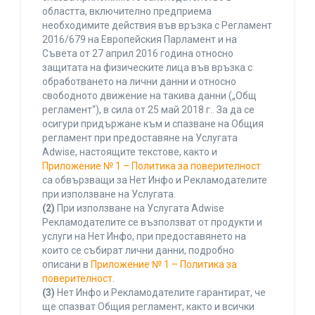
областта, включително предприема
необходимите действия във връзка с Регламент
2016/679 на Европейския Парламент и на
Съвета от 27 април 2016 година относно
защитата на физическите лица във връзка с
обработването на лични данни и относно
свободното движение на такива данни („Общ
регламент“), в сила от 25 май 2018 г.. За да се
осигури придържане към и спазване на Общия
регламент при предоставяне на Услугата
Adwise, настоящите текстове, както и
Приложение № 1 – Политика за поверителност
са обвързващи за Нет Инфо и Рекламодателите
при използване на Услугата.
(2)
При използване на Услугата Adwise
Рекламодателите се възползват от продукти и
услуги на Нет Инфо, при предоставянето на
които се събират лични данни, подробно
описани в
Приложение № 1 – Политика за
поверителност
.
(3)
Нет Инфо и Рекламодателите гарантират, че
ще спазват Общия регламент, както и всички