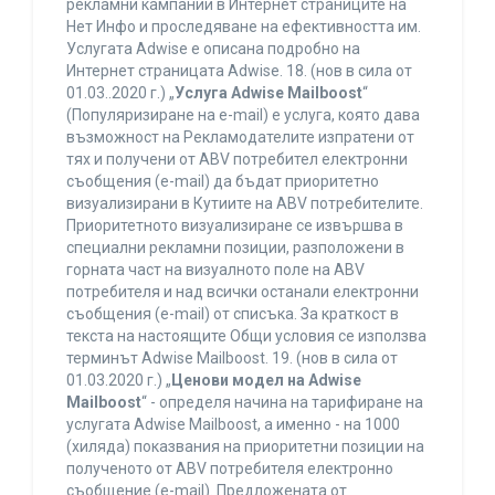
рекламни кампании в Интернет страниците на
Нет Инфо и проследяване на ефективността им.
Услугата Adwise е описана подробно на
Интернет страницата Adwise. 18. (нов в сила от
01.03..2020 г.) „
Услуга Adwise Mailboost
“
(Популяризиране на e-mail) е услуга, която дава
възможност на Рекламодателите изпратени от
тях и получени от ABV потребител електронни
съобщения (e-mail) да бъдат приоритетно
визуализирани в Кутиите на ABV потребителите.
Приоритетното визуализиране се извършва в
специални рекламни позиции, разположени в
горната част на визуалното поле на ABV
потребителя и над всички останали електронни
съобщения (e-mail) от списъка. За краткост в
текста на настоящите Общи условия се използва
терминът Adwise Mailboost. 19. (нов в сила от
01.03.2020 г.) „
Ценови модел на Adwise
Mailboost
“ - определя начина на тарифиране на
услугата Adwise Mailboost, а именно - на 1000
(хиляда) показвания на приоритетни позиции на
полученото от ABV потребителя електронно
съобщение (e-mail). Предложената от