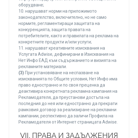
оборудване;
10. нарушават норми на приложимото
законодателство, включително, но не само
нормите, регламентиращи защитата на
конкуренцията, защита правата на
потребителите, както и правилата на реклама на
конкретните продукти и/или услуги;
11. нарушават креативните изисквания на
Услугата Adwise, дефинирани в Изисквания на
Нет Инфо ЕАД към съдържанието и визията на
рекламните материали.
(3)
При установяване на неспазване на
изискванията по Общите условия, Нет Инфо има
право едностранно и по своя преценка да
деактивира конкретната рекламна кампания на
Рекламодателя, да преустанови достъпа на
последния до нея или едностранно да прекрати
рамковия договор за реализиране на рекламни
кампании, респективно да заличи Профила на
Рекламодателя от Интернет страницата Adwise.
VII. ПРАВА И ЗАДЪЛЖЕНИЯ