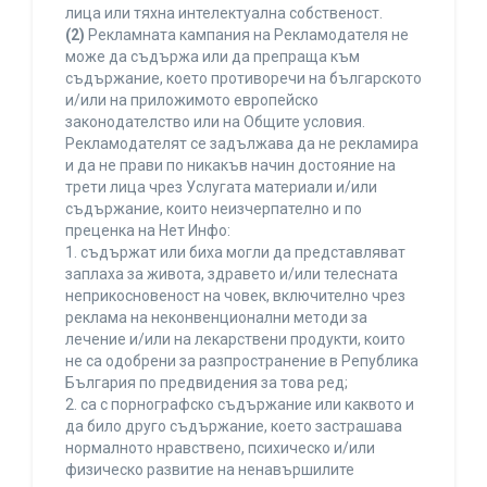
лица или тяхна интелектуална собственост.
(2)
Рекламната кампания на Рекламодателя не
може да съдържа или да препраща към
съдържание, което противоречи на българското
и/или на приложимото европейско
законодателство или на Общите условия.
Рекламодателят се задължава да не рекламира
и да не прави по никакъв начин достояние на
трети лица чрез Услугата материали и/или
съдържание, които неизчерпателно и по
преценка на Нет Инфо:
1. съдържат или биха могли да представляват
заплаха за живота, здравето и/или телесната
неприкосновеност на човек, включително чрез
реклама на неконвенционални методи за
лечение и/или на лекарствени продукти, които
не са одобрени за разпространение в Република
България по предвидения за това ред;
2. са с порнографско съдържание или каквото и
да било друго съдържание, което застрашава
нормалното нравствено, психическо и/или
физическо развитие на ненавършилите