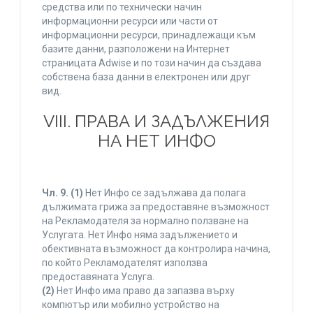
средства или по технически начин
информационни ресурси или части от
информационни ресурси, принадлежащи към
базите данни, разположени на Интернет
страницата Adwise и по този начин да създава
собствена база данни в електронен или друг
вид.
VIII. ПРАВА И ЗАДЪЛЖЕНИЯ
НА НЕТ ИНФО
Чл. 9.
(1)
Нет Инфо се задължава да полага
дължимата грижа за предоставяне възможност
на Рекламодателя за нормално ползване на
Услугата. Нет Инфо няма задължението и
обективната възможност да контролира начина,
по който Рекламодателят използва
предоставяната Услуга.
(2)
Нет Инфо има право да запазва върху
компютър или мобилно устройство на