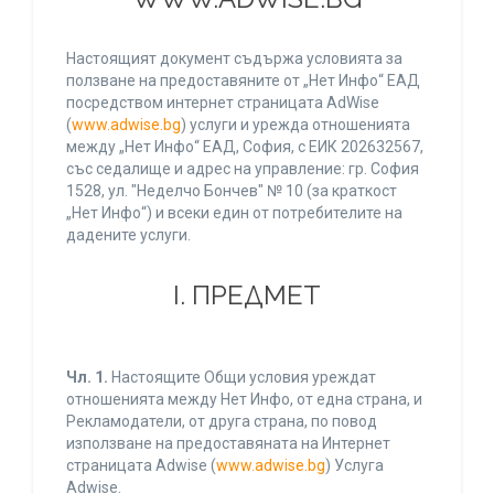
Настоящият документ съдържа условията за
ползване на предоставяните от „Нет Инфо“ ЕАД
посредством интернет страницата AdWise
(
www.adwise.bg
) услуги и урежда отношенията
между „Нет Инфо“ ЕАД, София, с ЕИК 202632567,
със седалище и адрес на управление: гр. София
1528, ул. "Неделчо Бончев" № 10 (за краткост
„Нет Инфо“) и всеки един от потребителите на
дадените услуги.
І. ПРЕДМЕТ
Чл. 1.
Настоящите Общи условия уреждат
отношенията между Нет Инфо, от една страна, и
Рекламодатели, от друга страна, по повод
използване на предоставяната на Интернет
страницата Adwise (
www.adwise.bg
) Услуга
Adwise.