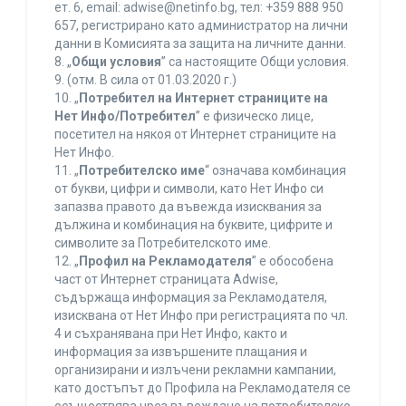
ет. 6, еmail: adwise@netinfo.bg, тел: +359 888 950
657, регистрирано като администратор на лични
данни в Комисията за защита на личните данни.
8. „
Общи условия
” са настоящите Общи условия.
9. (отм. В сила от 01.03.2020 г.)
10. „
Потребител на Интернет страниците на
Нет Инфо/Потребител
” е физическо лице,
посетител на някоя от Интернет страниците на
Нет Инфо.
11. „
Потребителско име
“ означава комбинация
от букви, цифри и символи, като Нет Инфо си
запазва правото да въвежда изисквания за
дължина и комбинация на буквите, цифрите и
символите за Потребителското име.
12. „
Профил на Рекламодателя
” е обособена
част от Интернет страницата Adwise,
съдържаща информация за Рекламодателя,
изисквана от Нет Инфо при регистрацията по чл.
4 и съхранявана при Нет Инфо, както и
информация за извършените плащания и
организирани и излъчени рекламни кампании,
като достъпът до Профила на Рекламодателя се