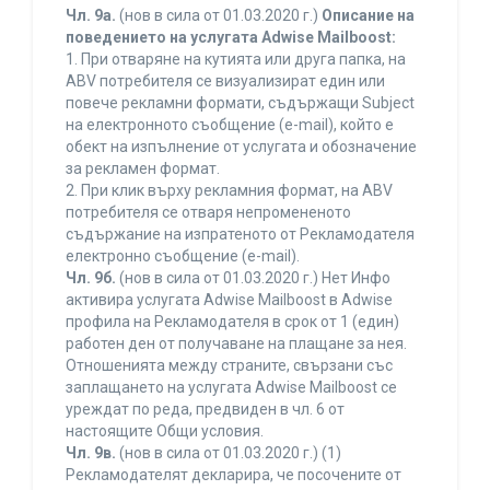
Чл. 9а.
(нов в сила от 01.03.2020 г.)
Описание на
поведението на услугата Adwise Mailboost:
1. При отваряне на кутията или друга папка, на
ABV потребителя се визуализират един или
повече рекламни формати, съдържащи Subject
на електронното съобщение (e-mail), който е
обект на изпълнение от услугата и обозначение
за рекламен формат.
2. При клик върху рекламния формат, на ABV
потребителя се отваря непромененото
съдържание на изпратеното от Рекламодателя
електронно съобщение (e-mail).
Чл. 9б.
(нов в сила от 01.03.2020 г.) Нет Инфо
активира услугата Adwise Mailboost в Adwise
профила на Рекламодателя в срок от 1 (един)
работен ден от получаване на плащане за нея.
Отношенията между страните, свързани със
заплащането на услугата Adwise Mailboost се
уреждат по реда, предвиден в чл. 6 от
настоящите Общи условия.
Чл. 9в.
(нов в сила от 01.03.2020 г.) (1)
Рекламодателят декларира, че посочените от