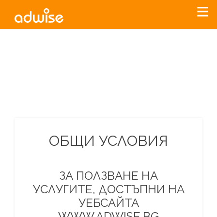
Уважаеми рекламодатели, с настоящото съобщение
бихме искали да Ви уведомим, че „Нет Инфо“ ЕАД (
„Нет
Инфо“
)
прекратява услугата Adwise
считано от
01.01.2026
г
.
За повече информация, натиснете
тук.
ОБЩИ УСЛОВИЯ
ЗА ПОЛЗВАНЕ НА
УСЛУГИТЕ, ДОСТЪПНИ НА
УЕБСАЙТА
WWW.ADWISE.BG