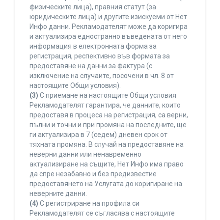
физическите лица), правния статут (за
юридическите лица) и другите изискуеми от Нет
Инфо данни. Рекламодателят може да коригира
и актуализира едностранно въведената от него
информация в електронната форма за
регистрация, респективно във формата за
предоставяне на данни за фактура (с
изключение на случаите, посочени в чл. 8 от
настоящите Общи условия).
(3)
С приемане на настоящите Общи условия
Рекламодателят гарантира, че данните, които
предоставя в процеса на регистрация, са верни,
пълни и точни и при промяна на последните, ще
ги актуализира в 7 (седем) дневен срок от
тяхната промяна. В случай на предоставяне на
неверни данни или ненавременно
актуализиране на същите, Нет Инфо има право
да спре незабавно и без предизвестие
предоставянето на Услугата до коригиране на
неверните данни.
(4)
С регистриране на профила си
Рекламодателят се съгласява с настоящите