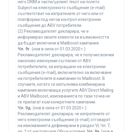
него DKIM и части/целият текст на полето
Subject на електронното съобщение (e-mail)
съответстват на изпратените от него или от
платформа под негов контрол електронни
съобщения до ABV потребители.
(2) Рекламодателят декларира, че е
информирал своите клиенти за възможността
да бъдат включени в Mailboost кампания.
Чл. 9г.
(нов в сила от 01.03.2020 г.)
Рекламодателят декларира, че е получил всички
законово изискуеми съгласия от ABV
потребителите, за изпращане на електронни
съобщения (e-mail), включително за включване
на потребителите в кампании по Mailboost. В
случаите, когато се изпълнява комбинирана
кампания включваща услугите ABV Direct Mailing
и ABV Mailboost, изискванията по тази точка не
се прилагат към конкретните кампании.
Чл. 9д.
(нов в сила от 01.03.2020 г.)
Рекламодателят декларира, че изпратените от
него електронни съобщения (e-mail) отговарят
на изискванията дефинирани в раздел VI, Чл. 7,
ал. 2 от настоящите Общи условия.
Чл. 9е.
(нов в