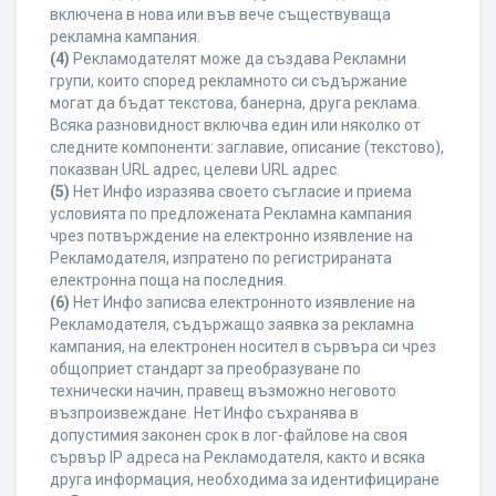
включена в нова или във вече съществуваща
рекламна кампания.
(4)
Рекламодателят може да създава Рекламни
групи, които според рекламното си съдържание
могат да бъдат текстова, банерна, друга реклама.
Всяка разновидност включва един или няколко от
следните компоненти: заглавие, описание (текстово),
показван URL адрес, целеви URL адрес.
(5)
Нет Инфо изразява своето съгласие и приема
условията по предложената Рекламна кампания
чрез потвърждение на електронно изявление на
Рекламодателя, изпратено по регистрираната
електронна поща на последния.
(6)
Нет Инфо записва електронното изявление на
Рекламодателя, съдържащо заявка за рекламна
кампания, на електронен носител в сървъра си чрез
общоприет стандарт за преобразуване по
технически начин, правещ възможно неговото
възпроизвеждане. Нет Инфо съхранява в
допустимия законен срок в лог-файлове на своя
сървър IP адреса на Рекламодателя, както и всяка
друга информация, необходима за идентифициране