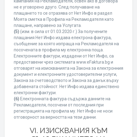
кампания на Рекламодателя, освен ако в договора
не е уговорено друго. След получаване на
плащането то се отразява от Нет Инфо в раздел
Моята сметка в Профила на Рекламодателя като
плащане, направено за Услугата.
(5)
(изм. в сила от 01.03.2020 г.) За получените
плащания Нет Инфо издава електрона фактура,
съобщение за която изпраща на Рекламодателя на
посочената в профила му електронна поща.
Електронните фактури, издадени от Нет Инфо, са
предоставени чрез системата www.eFaktura.bg и
отговарят на изискванията на Закона за електронния
документ и електронните удостоверителни услуги,
Закона за счетоводството и Закона за данък върху
добавената стойност. Нет Инфо издава единствено
електронни фактури.
(6)
Електронната фактура съдържа данните на
Рекламодателя, посочени от последния при
регистрацията на профила му. Нет Инфо не носи
отговорност за верността на тези данни.
VI. ИЗИСКВАНИЯ КЪМ