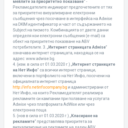
мейлите за приоритетно показване
“ -
Рекламодателите индикират предпочетените от тях
за приоритетно визуализиране електронни
съобщения чрез посочване в интерфейса на Adwise
на DKIM идентификатор и част от съдържанието на
Subject на писмото. Комбинацията от двете данни
определя кои електронни съобщения (e-mail) са
обект на приоритетно показване на ABV
потребителите. 3. „
Интернет страницата Adwise
”
означава интернет страницата, находяща се на
адрес: www.adwise.bg.
4. (изм. в сила от 01.03.2020 г.) „
Интернет страниците
на Нет Инфо
” са всички интернет страници,
включени в портфолиото на Нет Инфо, посочени на
официалната интернет страница
http://info.netinfocompany.bg
и администрирани от
Нет Инфо, на които Рекламодателят реализира
рекламните си кампании при ползване на услугата
Adwise чрез платформата AdWise или чрез
електронна поща.
5. (нов в сила от 01.03.2020 г.) „
Класиране на
рекламите
“ представлява приоритета за
визуализиране на рекламите на даден ABV