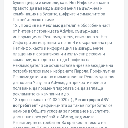
букви, цифри и символи, като Нет Инфо си запазва
правото да въвежда изисквания за дължина и
комбинация на буквите, цифрите и символите за
Потребителското име.
12. „
Профил на Рекламодателя
” е обособена част
от Интернет страницата Adwise, съдържаща
информация за Рекламодателя, изисквана от Нет
Инфо при регистрацията по чл. 4 и съхранявана при
Нет Инфо, както и информация за извършените
плащания и организирани и излъчени рекламни
кампании, като достъпът до Профила на
Рекламодателя се осъществява чрез въвеждане на
потребителско име и избраната Парола. Профилът на
Рекламодателя дава възможност на Рекламодателя
да ползва Услугата Adwise, да прекрати нейното
ползване, да променя паролата си, да заплаща
рекламните си кампании и др.
13. (доп. в сила от 01.03.2020 г.) „
Регистриран ABV
потребител
“ - дефиницията за такъв потребител се
намира в Общите условия за ползване на услугите,
достъпни през уебсайта ABV.bg, под името
Регистриран потребител. За краткост в текста на