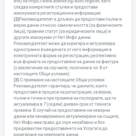
line) на https://www.adwise.bg/auth/register, като
следва конкретните стъпки и предостави
изискуемата регистрационна информация.
(2)
Рекламодателят е длъжен да предостави пълни и
верни данни относно самоличността (за физическите
лица), правния статут (за юридическите лица) и
другите изискуеми от Нет Инфо данни.
Рекламодателят може да коригира и актуализира
едностранно въведената от него информация в
електронната форма за регистрация, респективно
във формата за предоставяне на данни за фактура
(с изключение на случаите, посочени в чл. 8 от
настоящите Общи условия).
(3)
С приемане на настоящите Общи условия
Рекламодателят гарантира, че данните, които
предоставя в процеса на регистрация, са верни,
пълни и точни и при промяна на последните, ще ги
актуализира в 7 (седем) дневен срок от тяхната
промяна. В случай на предоставяне на неверни
данни или ненавременно актуализиране на същите,
Нет Инфо има право да спре незабавно и без
предизвестие предоставянето на Услугата до
коригиране на неверните данни.