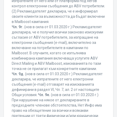
изпратените от него или от платформа под негов
контрол електронни съобщения до ABV потребители.
(2) Рекламодателят декларира, че е информирал
своите клиенти за възможността да бъдат включени
в Mailboost кампания.
Чл. 9г.
(нов в сила от 01.03.2020 г.) Рекламодателят
декларира, че е получил всички законово изискуеми
съгласия от ABV потребителите, за изпращане на
електронни съобщения (e-mail), включително за
включване на потребителите в кампании по
Mailboost. В случаите, когато се изпълнява
комбинирана кампания включваща услугите ABV
Direct Mailing и ABV Mailboost, изискванията по тази
точка не се прилагат към конкретните кампании.
Чл. 9д.
(нов в сила от 01.03.2020 г.) Рекламодателят
декларира, че изпратените от него електронни
съобщения (e-mail) отговарят на изискванията
дефинирани в раздел VI, Чл. 7, ал. 2 от настоящите
Общи условия.
Чл. 9е.
(нов в сила от 01.03.2020 г.)
При нарушение на някое от декларираните в
предходните членове обстоятелства, Нет Инфо има
право на обезщетение за всички и всякакви
претенции от трети физически и/или юридически