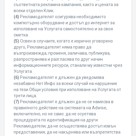
съответната рекламна кампания, както и цената за
всеки отделен Клик.
(4)
Рекламодателят осигурява необходимото
компютърно оборудване и достъп до интернет за
използване на Услугата самостоятелно и за своя
сметка.
(5)
Освен в случаите, когато е изрично уговорено
друго, Рекламодателят няма право да
възпроизвежда, променя, заличава, публикува,
разпространява и разгласява по друг начин
информационните ресурси, станали му известни чрез
Услугата.
(6)
Рекламодателят е длъжен да уведомява
незабавно Нет Инфо за всеки случай на нарушение
на тези Общи условия при използване на Услугата от
трети лица.
(7)
Рекламодателят е длъжен да не се намесва в
правилното действие на системата на Adwise,
включително, но не само: да не осуетява
процедурата по идентификация на други
Рекламодатели; да не осъществява достъп извън
предоставения; да не накърнява или възпрепятства