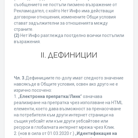
съобщението не постъпи писмено възражение от
Рекламодател, с който Нет Инфо има действащи
договорни отношения, изменените Общи условия
стават задължителни за отношенията между
страните.
(2)
Нет Инфо разглежда поотделно всички постъпили
възражения.
ІІ. ДЕФИНИЦИИ
Чл. 3.
Дефинициите по-долу имат следното значение
навсякъде в Общите условия, освен ако друго не е
изрично посочено:
1. „
Електронна препратка/Линк
” означава
реализиране на препратка чрез използване на HTML
елементи, което дава възможност за пренасочване
на потребителя към други интернет страници на
същия уебсайт или към други уебсайтове или
ресурси в глобалната интернет мрежа чрез Клик.
2. (нов в сила от 01.03.2020 г.) „
Идентификация на