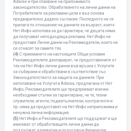
Adwise и при спазване на приложимото
законодателство. Обработването на лични данни на
Потребителите за рекламни цели е въз основа
предварително дадено съгласие. Последното не се
прилага по отношение на данните за възраст, които
Нет Инфо използва за да гарантира, че децата няма
да получават неподходяща реклама. Нет Инфо не
предоставя Лични данни на Рекламодатели, които не
се отнасят за самите тях.
(4)
С приемането на настоящите Общи условия
Рекламодателите декларират, че предоставените от
тях на Нет Инфо лични данни във връзка с Услугите
са събирани и обработвани в съответствие със
Законодателството за защита на данните. При
използване на Услугата Adwise, предлагана от Нет
Инфо, Рекламодателите ще предприемат всички
необходими стъпки за гарантиране, че те, техни
служители, агенти, подизпълнители, контрагенти и
пр. няма да предоставят на Нет Инфо неприложима и
ненужна лична информация.
(5)
Нет Инфо и Рекламодателите ще поддържат и ще
изискват от обработващите лични данни да
поддържат адекватни и подходящи физически,