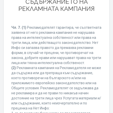
СЪДЪРЖАНИЕТО НА
РЕКЛАМНАТА КАМПАНИЯ
Чл. 7.
(1)
Рекламодателят гарантира, че съответната
заявена от него рекламна кампания не нарушава
права на интелектуална собственост или права на
трети лица, или действащото законодателство. Нет
Инфо си запазва правото да премахва рекламни
форми, в случай че прецени, че противоречат на
закона, добрите нрави или нарушават права на трети
лица или тяхна интелектуална собственост.
(2)
Рекламната кампания на Рекламодателя не може
да съдържа или да препраща към съдържание,
което противоречи на българското и/или на
приложимото европейско законодателство или на
Общите условия. Рекламодателят се задължава да
не рекламира и да не прави по никакъв начин
достояние на трети лица чрез Услугата материали и/
или съдържание, които неизчерпателно и по
преценка на Нет Инфо: