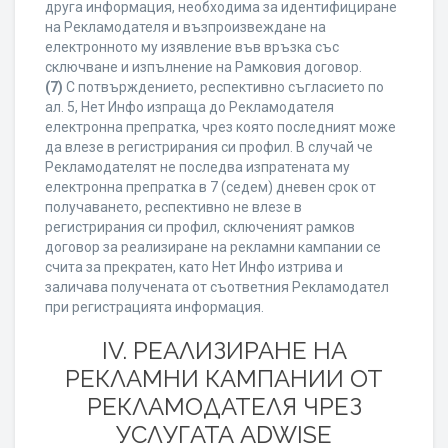
друга информация, необходима за идентифициране
на Рекламодателя и възпроизвеждане на
електронното му изявление във връзка със
сключване и изпълнение на Рамковия договор.
(7)
С потвърждението, респективно съгласието по
ал. 5, Нет Инфо изпраща до Рекламодателя
електронна препратка, чрез която последният може
да влезе в регистрирания си профил. В случай че
Рекламодателят не последва изпратената му
електронна препратка в 7 (седем) дневен срок от
получаването, респективно не влезе в
регистрирания си профил, сключеният рамков
договор за реализиране на рекламни кампании се
счита за прекратен, като Нет Инфо изтрива и
заличава получената от съответния Рекламодател
при регистрацията информация.
IV. РЕАЛИЗИРАНЕ НА
РЕКЛАМНИ КАМПАНИИ ОТ
РЕКЛАМОДАТЕЛЯ ЧРЕЗ
УСЛУГАТА ADWISE