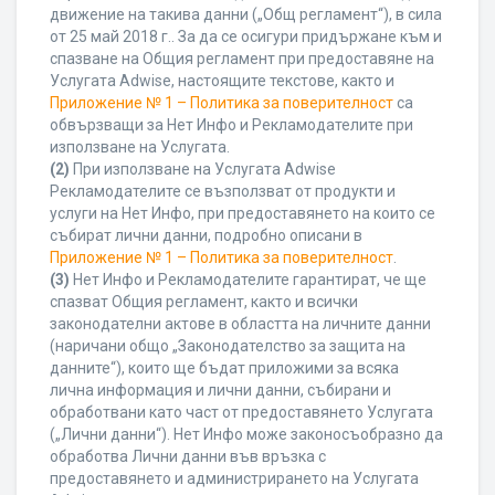
движение на такива данни („Общ регламент“), в сила
от 25 май 2018 г.. За да се осигури придържане към и
спазване на Общия регламент при предоставяне на
Услугата Adwise, настоящите текстове, както и
Приложение № 1 – Политика за поверителност
са
обвързващи за Нет Инфо и Рекламодателите при
използване на Услугата.
(2)
При използване на Услугата Adwise
Рекламодателите се възползват от продукти и
услуги на Нет Инфо, при предоставянето на които се
събират лични данни, подробно описани в
Приложение № 1 – Политика за поверителност
.
(3)
Нет Инфо и Рекламодателите гарантират, че ще
спазват Общия регламент, както и всички
законодателни актове в областта на личните данни
(наричани общо „Законодателство за защита на
данните“), които ще бъдат приложими за всяка
лична информация и лични данни, събирани и
обработвани като част от предоставянето Услугата
(„Лични данни“). Нет Инфо може законосъобразно да
обработва Лични данни във връзка с
предоставянето и администрирането на Услугата