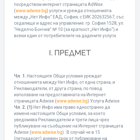
посредством интернет страницата AdWise
(
www.adwise.bg
) услуги и урежда отношенията
между „Нет Инфо“ ЕАД, София, с ЕИК 202632567, със
седалище и адрес на управление: гр. София 1528, ул.
"Неделчо Бончев" № 10 (за краткост „Нет Инфо“) и
всеки един от потребителите на дадените услуги.
І. ПРЕДМЕТ
Чл. 1.
Настоящите Общи условия уреждат
отношенията между Нет Инфо, от една страна, и
Рекламодатели, от друга страна, по повод
използване на предоставяната на Интернет
страницата Adwise (
www.adwise.bg
) Услуга Adwise.
Чл. 2.
(1)
Нет Инфо има право едностранно да
изменя настоящите Общи условия, за което
уведомява Рекламодатели и трети лица чрез
публикуване на съобщение на Интернет страницата
Adwise (
www.adwise.bg
) . В случай че в 15
(петнадесет) дневен срок от публикуване на