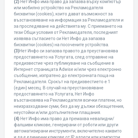
(2)
Нет Инфо има право да запазва върху компютър
или мобилно устройство на Рекламодателя
бисквитки (cookies), които дават възможност за
възстановяване на информация за Рекламодателя и
за проследяване на действията му. С приемането на
тези Общи условия от Рекламодателя, последният
изявява съгласието си Нет Инфо да запазва
бисквитки (cookies) на посочените устройства.
(3)
Нет Инфо си запазва правото да преустановява
предоставянето на Услугата, след отправяне на
предизвестие чрез публикуване на съобщение в
Интернет страницата Adwise и/или чрез електронно
съобщение, изпратено до електронната поща на
Рекламодателя. Срокът на предизвестието е 1
(един) месец. В случай на преустановяване
предоставянето на Услугата, Нет Инфо
възстановява на Рекламодателя всички платени, но
неизразходвани суми, без да му дължи обезщетения,
неустойки и/или допълнителни плащания.
(4)
Нет Инфо има право да премахва невалидни/
фалшиви кликове, генерирани от роботи или други
автоматизирани инструменти, включително каквито
и да е единични кликове от IP адреси или компютри,