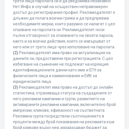
трети лица паролата си и да уведомява незабавно
Нет Инфо в случай на осъществен неправомерен
достъп до регистрирания профил. Рекламодателят е
длъжен да полага всички грижи и да предприема
необходимите мерки, които разумно се налагат с цел
опазване на паролата си. Рекламодателят носи
пълна отговорност за опазването на своята парола,
както и за всички действия, които се извършват от
него или от трето лице чрез използване на паролата.
(2)
Рекламодателят има право на актуализация на
данните си, предоставени при регистрацията. С цел
избягване на съмнение не подлежат на корекция
идентификационните данни като име и ЕГН за
физическите лица и наименование и ЕИК за
юридическите лица.
(3)
Рекламодателят има право на достъп до онлайн
статистика, отразяваща статуса на създадените от
него рекламни кампании и групи, развитието на
активираните рекламни кампании, включително брой
импресии, кликове, ефикасност на съответната
Рекламна група посредством съотношението в
проценти между брой показвания на рекламата към
брой кликове върху нея, изразходван бюджет за