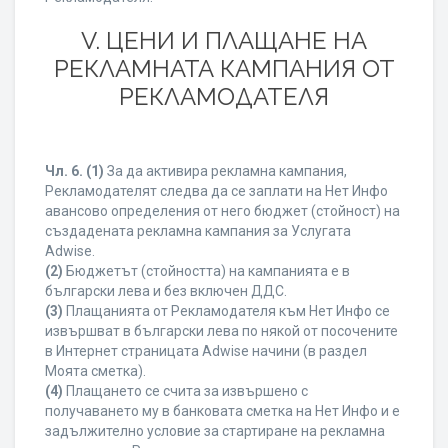
V. ЦЕНИ И ПЛАЩАНЕ НА
РЕКЛАМНАТА КАМПАНИЯ ОТ
РЕКЛАМОДАТЕЛЯ
Чл. 6.
(1)
За да активира рекламна кампания,
Рекламодателят следва да се заплати на Нет Инфо
авансово определения от него бюджет (стойност) на
създадената рекламна кампания за Услугата
Adwise.
(2)
Бюджетът (стойността) на кампанията е в
български лева и без включен ДДС.
(3)
Плащанията от Рекламодателя към Нет Инфо се
извършват в български лева по някой от посочените
в Интернет страницата Adwise начини (в раздел
Моята сметка).
(4)
Плащането се счита за извършено с
получаването му в банковата сметка на Нет Инфо и е
задължително условие за стартиране на рекламна