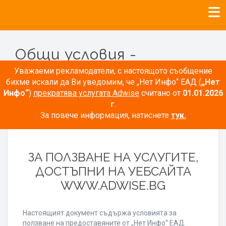
Общи условия -
Рекламодатели
Уважаеми рекламодатели, с настоящото съобщение
бихме искали да Ви уведомим, че „Нет Инфо“ ЕАД (
„Нет
Инфо“
)
прекратява услугата Adwise
считано от
01.01.2026
г
.
За повече информация, натиснете
тук.
ОБЩИ УСЛОВИЯ
ЗА ПОЛЗВАНЕ НА УСЛУГИТЕ,
ДОСТЪПНИ НА УЕБСАЙТА
WWW.ADWISE.BG
Настоящият документ съдържа условията за
ползване на предоставяните от „Нет Инфо“ ЕАД