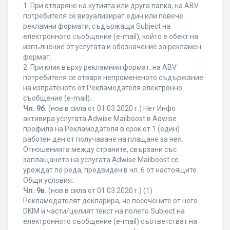
1. При отваряне на кутията или друга папка, на ABV
потребителя се визуализират един или повече
рекламни формати, съдържащи Subject на
електронното съобщение (e-mail), който е обект на
изпълнение от услугата и обозначение за рекламен
формат.
2. При клик върху рекламния формат, на ABV
потребителя се отваря непромененото съдържание
на изпратеното от Рекламодателя електронно
съобщение (e-mail).
Чл. 9б.
(нов в сила от 01.03.2020 г.) Нет Инфо
активира услугата Adwise Mailboost в Adwise
профила на Рекламодателя в срок от 1 (един)
работен ден от получаване на плащане за нея.
Отношенията между страните, свързани със
заплащането на услугата Adwise Mailboost се
уреждат по реда, предвиден в чл. 6 от настоящите
Общи условия.
Чл. 9в.
(нов в сила от 01.03.2020 г.) (1)
Рекламодателят декларира, че посочените от него
DKIM и части/целият текст на полето Subject на
електронното съобщение (e-mail) съответстват на