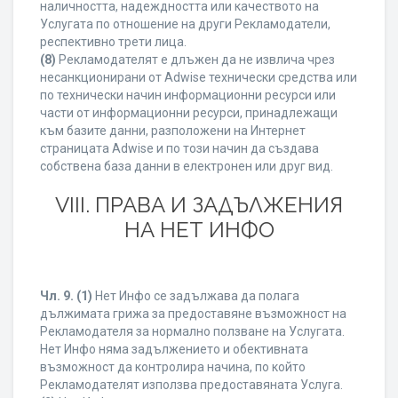
наличността, надеждността или качеството на
Услугата по отношение на други Рекламодатели,
респективно трети лица.
(8)
Рекламодателят е длъжен да не извлича чрез
несанкционирани от Adwise технически средства или
по технически начин информационни ресурси или
части от информационни ресурси, принадлежащи
към базите данни, разположени на Интернет
страницата Adwise и по този начин да създава
собствена база данни в електронен или друг вид.
VIII. ПРАВА И ЗАДЪЛЖЕНИЯ
НА НЕТ ИНФО
Чл. 9.
(1)
Нет Инфо се задължава да полага
дължимата грижа за предоставяне възможност на
Рекламодателя за нормално ползване на Услугата.
Нет Инфо няма задължението и обективната
възможност да контролира начина, по който
Рекламодателят използва предоставяната Услуга.