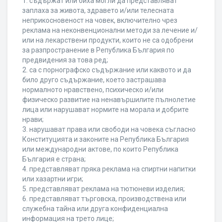
1. съдържат или биха могли да представляват
заплаха за живота, здравето и/или телесната
неприкосновеност на човек, включително чрез
реклама на неконвенционални методи за лечение и/
или на лекарствени продукти, които не са одобрени
за разпространение в Република България по
предвидения за това ред;
2. са с порнографско съдържание или каквото и да
било друго съдържание, което застрашава
нормалното нравствено, психическо и/или
физическо развитие на ненавършилите пълнолетие
лица или нарушават нормите на морала и добрите
нрави;
3. нарушават права или свободи на човека съгласно
Конституцията и законите на Република България
или международни актове, по които Република
България е страна;
4. представляват пряка реклама на спиртни напитки
или хазартни игри;
5. представляват реклама на тютюневи изделия;
6. представляват търговска, производствена или
служебна тайна или друга конфиденциална
информация на трето лице;