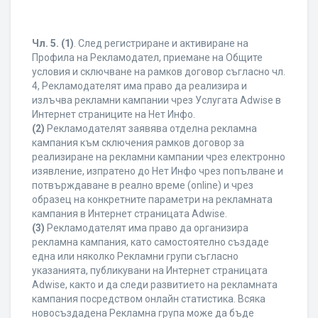
Чл. 5.
(1)
. След регистриране и активиране на
Профила на Рекламодател, приемане на Общите
условия и сключване на рамков договор съгласно чл.
4, Рекламодателят има право да реализира и
излъчва рекламни кампании чрез Услугата Adwise в
Интернет страниците на Нет Инфо.
(2)
Рекламодателят заявява отделна рекламна
кампания към сключения рамков договор за
реализиране на рекламни кампании чрез електронно
изявление, изпратено до Нет Инфо чрез попълване и
потвърждаване в реално време (online) и чрез
образец на конкретните параметри на рекламната
кампания в Интернет страницата Adwise.
(3)
Рекламодателят има право да организира
рекламна кампания, като самостоятелно създаде
една или няколко Рекламни групи съгласно
указанията, публикувани на Интернет страницата
Adwise, както и да следи развитието на рекламната
кампания посредством онлайн статистика. Всяка
новосъздадена Рекламна група може да бъде