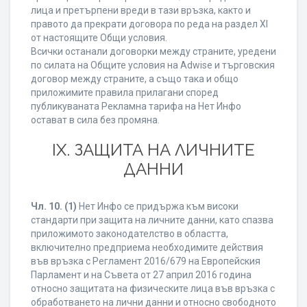
лица и претърпени вреди в тази връзка, както и
правото да прекрати договора по реда на раздел XI
от настоящите Общи условия.
Всички останали договорки между страните, уредени
по силата на Общите условия на Adwise и търговския
договор между страните, а също така и общо
приложимите правила прилагани според
публикуваната Рекламна тарифа на Нет Инфо
остават в сила без промяна.
IХ. ЗАЩИТА НА ЛИЧНИТЕ
ДАННИ
Чл. 10.
(1)
Нет Инфо се придържа към високи
стандарти при защита на личните данни, като спазва
приложимото законодателство в областта,
включително предприема необходимите действия
във връзка с Регламент 2016/679 на Европейския
Парламент и на Съвета от 27 април 2016 година
относно защитата на физическите лица във връзка с
обработването на лични данни и относно свободното