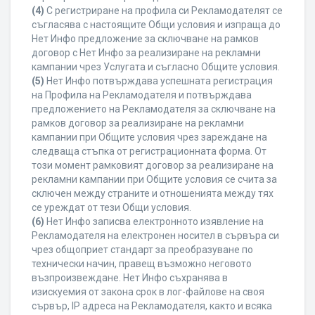
(4)
С регистриране на профила си Рекламодателят се
съгласява с настоящите Общи условия и изпраща до
Нет Инфо предложение за сключване на рамков
договор с Нет Инфо за реализиране на рекламни
кампании чрез Услугата и съгласно Общите условия.
(5)
Нет Инфо потвърждава успешната регистрация
на Профила на Рекламодателя и потвърждава
предложението на Рекламодателя за сключване на
рамков договор за реализиране на рекламни
кампании при Общите условия чрез зареждане на
следваща стъпка от регистрационната форма. От
този момент рамковият договор за реализиране на
рекламни кампании при Общите условия се счита за
сключен между страните и отношенията между тях
се уреждат от тези Общи условия.
(6)
Нет Инфо записва електронното изявление на
Рекламодателя на електронен носител в сървъра си
чрез общоприет стандарт за преобразуване по
технически начин, правещ възможно неговото
възпроизвеждане. Нет Инфо съхранява в
изискуемия от закона срок в лог-файлове на своя
сървър, IP адреса на Рекламодателя, както и всяка