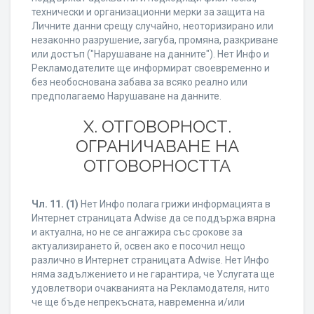
технически и организационни мерки за защита на
Личните данни срещу случайно, неоторизирано или
незаконно разрушение, загуба, промяна, разкриване
или достъп ("Нарушаване на данните"). Нет Инфо и
Рекламодателите ще информират своевременно и
без необоснована забава за всяко реално или
предполагаемо Нарушаване на данните.
X. ОТГОВОРНОСТ.
ОГРАНИЧАВАНЕ НА
ОТГОВОРНОСТТА
Чл. 11.
(1)
Нет Инфо полага грижи информацията в
Интернет страницата Adwise да се поддържа вярна
и актуална, но не се ангажира със срокове за
актуализирането й, освен ако е посочил нещо
различно в Интернет страницата Adwise. Нет Инфо
няма задължението и не гарантира, че Услугата ще
удовлетвори очакванията на Рекламодателя, нито
че ще бъде непрекъсната, навременна и/или