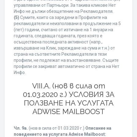
управлявани от Партньори. За такива кликове Нет
Инфо не дължи обезщетение на Рекламодателя.
(5)
Сумите, които са заредени в Профилите на
рекламодатели и неизползвани в продължение на 5
(пет) години, считано от изтичане на 1 януари на
годината, следваща годината, през която е
осъществена последната активност (напр.,
извършване на Клик, зареждане на сума и т.н.) от
страна на съответните Рекламодатели в тези
профили, не подлежат на възстановяване. Същите
профили се закриват автоматично от страна на Нет
Инфо.
VIII.A. (нов в сила от
01.03.2020 г.) УСЛОВИЯ ЗА
ПОЛЗВАНЕ НА УСЛУГАТА
ADWISE MAILBOOST
Чл. 9а.
(нов в сила от 01.03.2020 г.)
Описание на
поведението на услугата Adwise Mailboost: