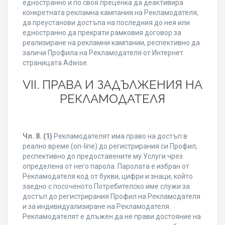
едностранно и по своя преценка да деактивира
конкретната рекламна кампания на Рекламодателя,
да преустанови достъпа на последния до нея или
едностранно да прекрати рамковия договор за
реализиране на рекламни кампании, респективно да
заличи Профила на Рекламодателя от Интернет
страницата Adwise.
VII. ПРАВА И ЗАДЪЛЖЕНИЯ НА
РЕКЛАМОДАТЕЛЯ
Чл. 8.
(1)
Рекламодателят има право на достъп в
реално време (on-line) до регистрирания си Профил,
респективно до предоставените му Услуги чрез
определена от него парола. Паролата е избран от
Рекламодателя код от букви, цифри и знаци, който
заедно с посоченото Потребителско име служи за
достъп до регистрирания Профил на Рекламодателя
и за индивидуализиране на Рекламодателя.
Рекламодателят е длъжен да не прави достояние на