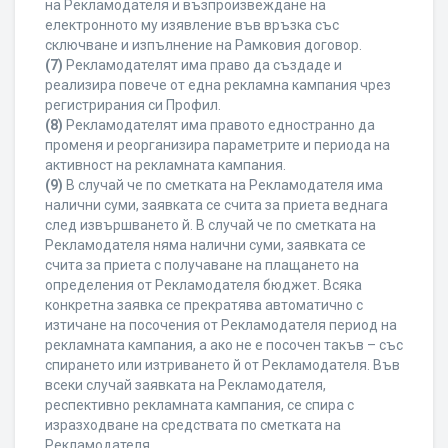
на Рекламодателя и възпроизвеждане на
електронното му изявление във връзка със
сключване и изпълнение на Рамковия договор.
(7)
Рекламодателят има право да създаде и
реализира повече от една рекламна кампания чрез
регистрирания си Профил.
(8)
Рекламодателят има правото едностранно да
променя и реорганизира параметрите и периода на
активност на рекламната кампания.
(9)
В случай че по сметката на Рекламодателя има
налични суми, заявката се счита за приета веднага
след извършването й. В случай че по сметката на
Рекламодателя няма налични суми, заявката се
счита за приета с получаване на плащането на
определения от Рекламодателя бюджет. Всяка
конкретна заявка се прекратява автоматично с
изтичане на посочения от Рекламодателя период на
рекламната кампания, а ако не е посочен такъв – със
спирането или изтриването й от Рекламодателя. Във
всеки случай заявката на Рекламодателя,
респективно рекламната кампания, се спира с
изразходване на средствата по сметката на
Рекламодателя.