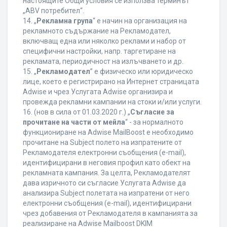
настоящите Общи условия се използва терминът
„ABV потребител“.
14. „
Рекламна група
“ е начин на организация на
рекламното съдържание на Рекламодател,
включващ една или няколко реклами и набор от
специфични настройки, напр. таргетиране на
рекламата, периодичност на излъчването и др.
15. „
Рекламодател
” е физическо или юридическо
лице, което е регистрирано на Интернет страницата
Adwise и чрез Услугата Adwise организира и
провежда рекламни кампании на стоки и/или услуги.
16. (нов в сила от 01.03.2020 г.) „
Съгласие за
прочитане на части от мейла
“ - за нормалното
функциониране на Adwise MailBoost е необходимо
прочитане на Subject полето на изпратените от
Рекламодателя електронни съобщения (e-mail),
идентифицирани в неговия профил като обект на
рекламната кампания. За целта, Рекламодателят
дава изричното си съгласие Услугата Adwise да
анализира Subject полетата на изпратени от него
електронни съобщения (e-mail), идентифицирани
чрез добавения от Рекламодателя в кампанията за
реализиране на Adwise Mailboost DKIM