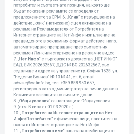
потребител и съответната позиция, на която ще
бъдат показани рекламите се определя от
предложението за CPM. 6. „
Клик
” е извършване на
действие „клик“ (натискане) с цел активиране на
реклама на Рекламодателя от Потребител на
Интернет страниците на Нет Инфо и изпълнение на
предвиденото в рекламния формат действие, напр.
автоматизирано препращане през съответния
рекламен Линк или стартиране на рекламно видео.
7. „
Нет Инфо
” е търговското дружество „НЕТ ИНФО”
ЕАД, ЕИК 202632567, ДДС № BG 202632567, със
седалище и адрес на управление гр. София 1528, ул.
”Неделчо Бончев” № 10 № 41, ет. 6, еmail:
adwise@netinfo.bg, тел: +359 888 950 657,
регистрирано като администратор на лични данни в
Комисията за защита на личните данни.
8. „
Общи условия
” са настоящите Общи условия.
9. (отм. В сила от 01.03.2020 г.)
10. „
Потребител на Интернет страниците на Нет
Инфо/Потребител
” е физическо лице, посетител на
някоя от Интернет страниците на Нет Инфо.
11. „
Потребителско име
“ означава комбинация от