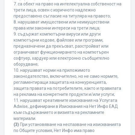
7. са обект на право на интелектуална собственост на
трети лица, освен с изричното надлежно
предоставено съгласие на титуляра на правото;
8. нарушават имуществени или неимуществени
права или законни интереси на трети лица;
9. съдържат компютърни вируси или други
компютърни кодове, файлове или програми,
предназначени да прекъсват, разстройват или
ограничават функционирането на компютърен
софтуер, хардуер или електронно съобщително
оборудване;
10. нарушават норми на приложимото
законодателство, включително, но не само нормите,
регламентиращи защитата на конкуренцията,
защита правата на потребителите, както и правилата
на реклама на конкретните продукти и/или услуги;
11. нарушават креативните изисквания на Услугата
Adwise, дефинирани в Изисквания на Нет Инфо ЕАД
към съдържанието и визията на рекламните
материали.
(3)
При установяване на неспазване на изискванията
по Общите условия, Нет Инфо има право