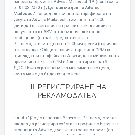
използва терминът Adwise Mailboost. 19. (нов в сила
от 01.03.2020 г.) „
Ценови модел на Adwise
Mailboost
“ - определя начина на тарифиране на
услугата Adwise Mailboost, а именно - на 1000
(хиляда) показвания на приоритетни позиции на
полученото от ABV потребителя електронно
съобщение (e-mail). Предложената от
Рекламодателите цена на 1000 импресии (наричана
в настоящите Общи условия за краткост CPM) се
въвежда в интерфейса на Adwise, като минималната
приемлива цена за CPM е 4 лв. (четири лева) без
ДДС. Няма ограничение за максималната цена,
която може да бъде предложена.
ІІІ. РЕГИСТРИРАНЕ НА
РЕКЛАМОДАТЕЛ.
Чл. 4.
(1)
За да използва Услугата, Рекламодателят
следва да регистрира собствен профил на Интернет
страницата Adwise, достъпна в реално време (on-