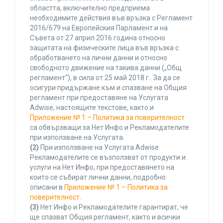
областта, включително предприема
необходимите действия във връзка с Регламент
2016/679 на Европейския Парламент и на
Съвета от 27 април 2016 година относно
защитата на физическите лица във връзка с
обработването на лични данни и относно
свободното движение на такива данни („Общ
регламент“), в сила от 25 май 2018 г.. За да се
осигури придържане към и спазване на Общия
регламент при предоставяне на Услугата
Adwise, настоящите текстове, както и
Приложение № 1 – Политика за поверителност
са обвързващи за Нет Инфо и Рекламодателите
при използване на Услугата.
(2)
При използване на Услугата Adwise
Рекламодателите се възползват от продукти и
услуги на Нет Инфо, при предоставянето на
които се събират лични данни, подробно
описани в
Приложение № 1 – Политика за
поверителност
.
(3)
Нет Инфо и Рекламодателите гарантират, че
ще спазват Общия регламент, както и всички