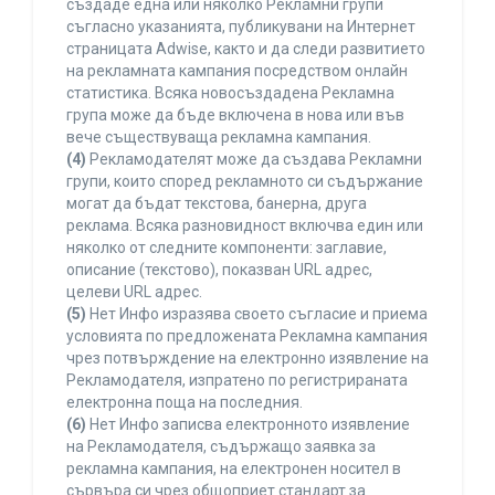
създаде една или няколко Рекламни групи
съгласно указанията, публикувани на Интернет
страницата Adwise, както и да следи развитието
на рекламната кампания посредством онлайн
статистика. Всяка новосъздадена Рекламна
група може да бъде включена в нова или във
вече съществуваща рекламна кампания.
(4)
Рекламодателят може да създава Рекламни
групи, които според рекламното си съдържание
могат да бъдат текстова, банерна, друга
реклама. Всяка разновидност включва един или
няколко от следните компоненти: заглавие,
описание (текстово), показван URL адрес,
целеви URL адрес.
(5)
Нет Инфо изразява своето съгласие и приема
условията по предложената Рекламна кампания
чрез потвърждение на електронно изявление на
Рекламодателя, изпратено по регистрираната
електронна поща на последния.
(6)
Нет Инфо записва електронното изявление
на Рекламодателя, съдържащо заявка за
рекламна кампания, на електронен носител в
сървъра си чрез общоприет стандарт за