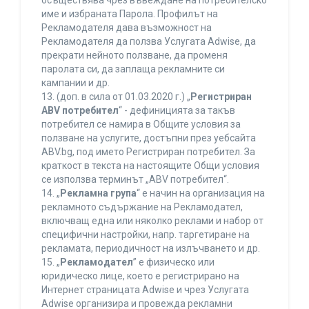
осъществява чрез въвеждане на потребителско
име и избраната Парола. Профилът на
Рекламодателя дава възможност на
Рекламодателя да ползва Услугата Adwise, да
прекрати нейното ползване, да променя
паролата си, да заплаща рекламните си
кампании и др.
13. (доп. в сила от 01.03.2020 г.) „
Регистриран
ABV потребител
“ - дефиницията за такъв
потребител се намира в Общите условия за
ползване на услугите, достъпни през уебсайта
ABV.bg, под името Регистриран потребител. За
краткост в текста на настоящите Общи условия
се използва терминът „ABV потребител“.
14. „
Рекламна група
“ е начин на организация на
рекламното съдържание на Рекламодател,
включващ една или няколко реклами и набор от
специфични настройки, напр. таргетиране на
рекламата, периодичност на излъчването и др.
15. „
Рекламодател
” е физическо или
юридическо лице, което е регистрирано на
Интернет страницата Adwise и чрез Услугата
Adwise организира и провежда рекламни