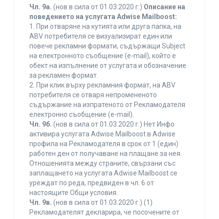
Чл. 9а.
(нов в сила от 01.03.2020 г.)
Описание на
поведението на услугата Adwise Mailboost:
1. При отваряне на кутията или друга папка, на
ABV потребителя се визуализират един или
повече рекламни формати, съдържащи Subject
на електронното съобщение (e-mail), който е
обект на изпълнение от услугата и обозначение
за рекламен формат.
2. При клик върху рекламния формат, на ABV
потребителя се отваря непромененото
съдържание на изпратеното от Рекламодателя
електронно съобщение (e-mail).
Чл. 9б.
(нов в сила от 01.03.2020 г.) Нет Инфо
активира услугата Adwise Mailboost в Adwise
профила на Рекламодателя в срок от 1 (един)
работен ден от получаване на плащане за нея.
Отношенията между страните, свързани със
заплащането на услугата Adwise Mailboost се
уреждат по реда, предвиден в чл. 6 от
настоящите Общи условия.
Чл. 9в.
(нов в сила от 01.03.2020 г.) (1)
Рекламодателят декларира, че посочените от