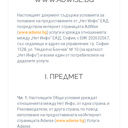
Настоящият документ съдържа условията за
ползване на предоставяните от „Нет Инфо“ ЕАД
посредством интернет страницата AdWise
(
www.adwise.bg
) услуги и урежда отношенията
между „Нет Инфо“ ЕАД, София, с ЕИК 202632567,
със седалище и адрес на управление: гр. София
1528, ул. "Неделчо Бончев" № 10 (за краткост
„Нет Инфо“) и всеки един от потребителите на
дадените услуги.
І. ПРЕДМЕТ
Чл. 1.
Настоящите Общи условия уреждат
отношенията между Нет Инфо, от една страна, и
Рекламодатели, от друга страна, по повод
използване на предоставяната на Интернет
страницата Adwise (
www.adwise.bg
) Услуга
Adwise.