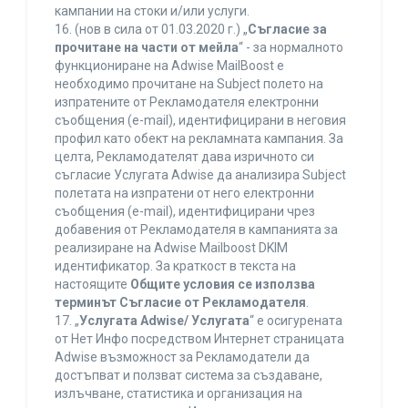
кампании на стоки и/или услуги.
16. (нов в сила от 01.03.2020 г.) „
Съгласие за
прочитане на части от мейла
“ - за нормалното
функциониране на Adwise MailBoost е
необходимо прочитане на Subject полето на
изпратените от Рекламодателя електронни
съобщения (e-mail), идентифицирани в неговия
профил като обект на рекламната кампания. За
целта, Рекламодателят дава изричното си
съгласие Услугата Adwise да анализира Subject
полетата на изпратени от него електронни
съобщения (e-mail), идентифицирани чрез
добавения от Рекламодателя в кампанията за
реализиране на Adwise Mailboost DKIM
идентификатор. За краткост в текста на
настоящите
Общите условия се използва
терминът Съгласие от Рекламодателя
.
17. „
Услугата Adwise/ Услугата
“ е осигурената
от Нет Инфо посредством Интернет страницата
Adwise възможност за Рекламодатели да
достъпват и ползват система за създаване,
излъчване, статистика и организация на