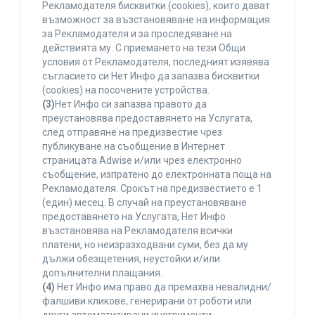
Рекламодателя бисквитки (cookies), които дават
възможност за възстановяване на информация
за Рекламодателя и за проследяване на
действията му. С приемането на тези Общи
условия от Рекламодателя, последният изявява
съгласието си Нет Инфо да запазва бисквитки
(cookies) на посочените устройства.
(3)
Нет Инфо си запазва правото да
преустановява предоставянето на Услугата,
след отправяне на предизвестие чрез
публикуване на съобщение в Интернет
страницата Adwise и/или чрез електронно
съобщение, изпратено до електронната поща на
Рекламодателя. Срокът на предизвестието е 1
(един) месец. В случай на преустановяване
предоставянето на Услугата, Нет Инфо
възстановява на Рекламодателя всички
платени, но неизразходвани суми, без да му
дължи обезщетения, неустойки и/или
допълнителни плащания.
(4)
Нет Инфо има право да премахва невалидни/
фалшиви кликове, генерирани от роботи или