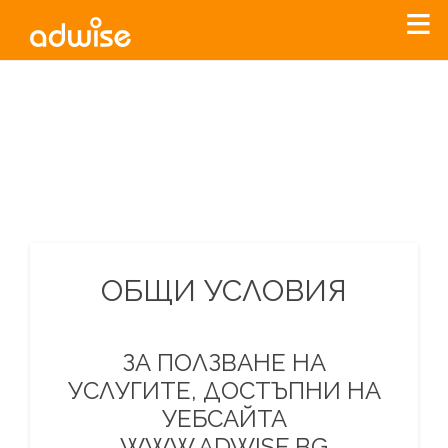
Уважаеми рекламодатели, с настоящото съобщение
бихме искали да Ви уведомим, че „Нет Инфо“ ЕАД (
„Нет
Инфо“
)
прекратява услугата Adwise
считано от
01.01.2026
г
.
За повече информация, натиснете
тук.
ОБЩИ УСЛОВИЯ
ЗА ПОЛЗВАНЕ НА
УСЛУГИТЕ, ДОСТЪПНИ НА
УЕБСАЙТА
WWW.ADWISE.BG