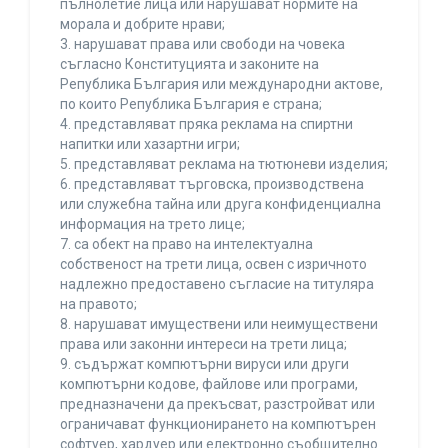
пълнолетие лица или нарушават нормите на
морала и добрите нрави;
3. нарушават права или свободи на човека
съгласно Конституцията и законите на
Република България или международни актове,
по които Република България е страна;
4. представляват пряка реклама на спиртни
напитки или хазартни игри;
5. представляват реклама на тютюневи изделия;
6. представляват търговска, производствена
или служебна тайна или друга конфиденциална
информация на трето лице;
7. са обект на право на интелектуална
собственост на трети лица, освен с изричното
надлежно предоставено съгласие на титуляра
на правото;
8. нарушават имуществени или неимуществени
права или законни интереси на трети лица;
9. съдържат компютърни вируси или други
компютърни кодове, файлове или програми,
предназначени да прекъсват, разстройват или
ограничават функционирането на компютърен
софтуер, хардуер или електронно съобщително