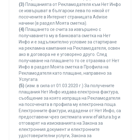
(3)
Плащанията от Рекламодателя към Нет Инфо
се извършват в български лева по някой от
посочените в Интернет страницата Adwise
начини (в раздел Моята сметка).
(4)
Плащането се счита за извършено с
получаването му в банковата сметка на Нет
Инфо и е задължително условие за стартиране
на рекламна кампания на Рекламодателя, освен
ако в договора не е уговорено друго. След
получаване на плащането то се отразява от Нет
Инфо в раздел Моята сметка в Профила на
Рекламодателя като плащане, направено за
Услугата.
(5)
(изм. в сила от 01.03.2020 г.) За получените
плащания Нет Инфо издава електрона фактура,
съобщение за която изпраща на Рекламодателя
на посочената в профила му електронна поща.
Електронните фактури, издадени от Нет Инфо, са
предоставени чрез системата www.eFaktura.bg и
отговарят на изискванията на Закона за
електронния документ и електронните
удостоверителни услуги, Закона за