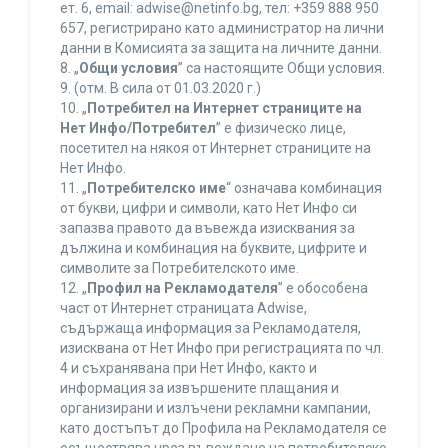
ет. 6, еmail: adwise@netinfo.bg, тел: +359 888 950
657, регистрирано като администратор на лични
данни в Комисията за защита на личните данни.
8. „
Общи условия
” са настоящите Общи условия.
9. (отм. В сила от 01.03.2020 г.)
10. „
Потребител на Интернет страниците на
Нет Инфо/Потребител
” е физическо лице,
посетител на някоя от Интернет страниците на
Нет Инфо.
11. „
Потребителско име
“ означава комбинация
от букви, цифри и символи, като Нет Инфо си
запазва правото да въвежда изисквания за
дължина и комбинация на буквите, цифрите и
символите за Потребителското име.
12. „
Профил на Рекламодателя
” е обособена
част от Интернет страницата Adwise,
съдържаща информация за Рекламодателя,
изисквана от Нет Инфо при регистрацията по чл.
4 и съхранявана при Нет Инфо, както и
информация за извършените плащания и
организирани и излъчени рекламни кампании,
като достъпът до Профила на Рекламодателя се