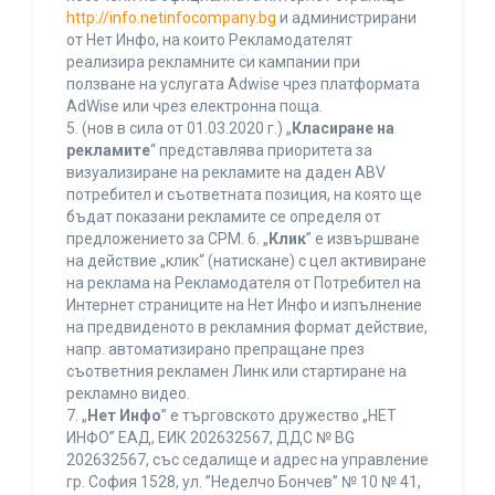
http://info.netinfocompany.bg
и администрирани
от Нет Инфо, на които Рекламодателят
реализира рекламните си кампании при
ползване на услугата Adwise чрез платформата
AdWise или чрез електронна поща.
5. (нов в сила от 01.03.2020 г.) „
Класиране на
рекламите
“ представлява приоритета за
визуализиране на рекламите на даден ABV
потребител и съответната позиция, на която ще
бъдат показани рекламите се определя от
предложението за CPM. 6. „
Клик
” е извършване
на действие „клик“ (натискане) с цел активиране
на реклама на Рекламодателя от Потребител на
Интернет страниците на Нет Инфо и изпълнение
на предвиденото в рекламния формат действие,
напр. автоматизирано препращане през
съответния рекламен Линк или стартиране на
рекламно видео.
7. „
Нет Инфо
” е търговското дружество „НЕТ
ИНФО” ЕАД, ЕИК 202632567, ДДС № BG
202632567, със седалище и адрес на управление
гр. София 1528, ул. ”Неделчо Бончев” № 10 № 41,