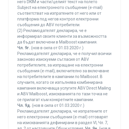
него DKIM и части/целият текст на полето
Subject на електронното съобщение (e-mail)
съответстват на изпратените от него или от
платформа под негов контрол електронни
съобщения до ABV потребители.
(2) Рекламодателят декларира, че е
информирал своите клиенти за възможността
да бъдат включени в Mailboost кампания.
Чл. 9г.
(нов в сила от 01.03.2020 г.)
Рекламодателят декларира, че е получил всички
законово изискуеми съгласия от ABV
потребителите, за изпращане на електронни
съобщения (e-mail), включително за включване
на потребителите в кампании по Mailboost. В
случаите, когато се изпълнява комбинирана
кампания включваща услугите ABV Direct Mailing
и ABV Mailboost, изискванията по тази точка не
се прилагат към конкретните кампании.
Чл. 9д.
(нов в сила от 01.03.2020 г.)
Рекламодателят декларира, че изпратените от
него електронни съобщения (e-mail) отговарят
на изискванията дефинирани в раздел VI, Чл. 7,
ал. 2 от настоящите Общи условия.
Чл. 9е.
(нов в