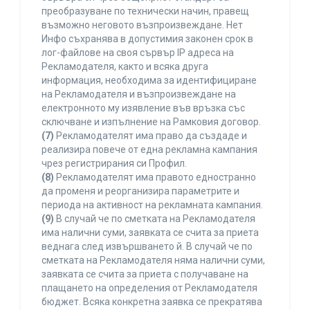
преобразуване по технически начин, правещ
възможно неговото възпроизвеждане. Нет
Инфо съхранява в допустимия законен срок в
лог-файлове на своя сървър IP адреса на
Рекламодателя, както и всяка друга
информация, необходима за идентифициране
на Рекламодателя и възпроизвеждане на
електронното му изявление във връзка със
сключване и изпълнение на Рамковия договор.
(7)
Рекламодателят има право да създаде и
реализира повече от една рекламна кампания
чрез регистрирания си Профил.
(8)
Рекламодателят има правото едностранно
да променя и реорганизира параметрите и
периода на активност на рекламната кампания.
(9)
В случай че по сметката на Рекламодателя
има налични суми, заявката се счита за приета
веднага след извършването й. В случай че по
сметката на Рекламодателя няма налични суми,
заявката се счита за приета с получаване на
плащането на определения от Рекламодателя
бюджет. Всяка конкретна заявка се прекратява