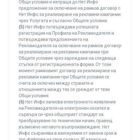
Общи условия и изпраща до Нет Инфо
предложение за сключване на рамков договор с
Нет Инфо за реализиране на рекламни кампании
чрез Услугата и съгласно Общите условия.
(5)
Нет Инфо потвърждава успешната
регистрация на Профила на Рекламодателя и
потвърждава предложението на
Рекламодателя за сключване на рамков договор
за реализиране на рекламни кампании при
Общите условия чрез зареждане на следваща
стъпка от регистрационната форма. От този
момент рамковият договор за реализиране на
рекламни кампании при Общите условия се
счита за сключен между страните и
отношенията между тях се уреждат от тези
Общи условия.
(6)
Нет Инфо записва електронното изявление
на Рекламодателя на електронен носител в
сървъра си чрез общоприет стандарт за
преобразуване по технически начин, правещ
възможно неговото възпроизвеждане. Нет
Инфо съхранява в изискуемия от закона срок в
лог-файлове на своя сървър, IP адреса на