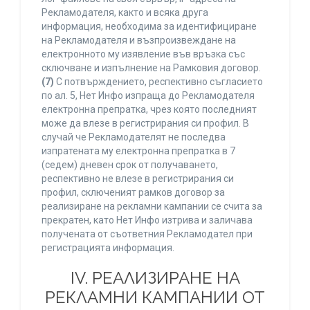
Рекламодателя, както и всяка друга
информация, необходима за идентифициране
на Рекламодателя и възпроизвеждане на
електронното му изявление във връзка със
сключване и изпълнение на Рамковия договор.
(7)
С потвърждението, респективно съгласието
по ал. 5, Нет Инфо изпраща до Рекламодателя
електронна препратка, чрез която последният
може да влезе в регистрирания си профил. В
случай че Рекламодателят не последва
изпратената му електронна препратка в 7
(седем) дневен срок от получаването,
респективно не влезе в регистрирания си
профил, сключеният рамков договор за
реализиране на рекламни кампании се счита за
прекратен, като Нет Инфо изтрива и заличава
получената от съответния Рекламодател при
регистрацията информация.
IV. РЕАЛИЗИРАНЕ НА
РЕКЛАМНИ КАМПАНИИ ОТ