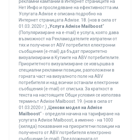
рекламни кампании в Интернет страниците на
Нет Инфо и проследяване на ефективността им.
Услугата Adwise е описана подробно на
Интернет страницата Adwise. 18. (нов в сила от
01.03..2020 г.) „
Услуга Adwise Mailboost
“
(Популяризиране на e-mail) е услуга, която дава
възможност на Рекламодателите изпратени от
тях и получени от ABV потребител електронни
съобщения (e-mail) да бъдат приоритетно
визуализирани в Кутиите на ABV потребителите.
Приоритетното визуализиране се извършва в
специални рекламни позиции, разположени в
горната част на визуалното поле на ABV
потребителя и над всички останали електронни
съобщения (e-mail) от списъка. За краткост в
текста на настоящите Общи условия се използва
терминът Adwise Mailboost. 19. (нов в сила от
01.03.2020 г.) „
Ценови модел на Adwise
Mailboost
“ - определя начина на тарифиране на
услугата Adwise Mailboost, а именно - на 1000
(хиляда) показвания на приоритетни позиции на
полученото от ABV потребителя електронно
съобщение (e-mail). Предложената от