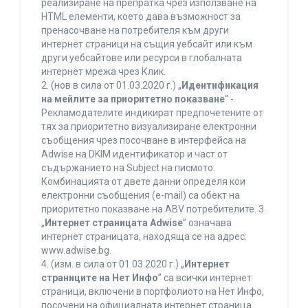
реализиране на препратка чрез използване на
HTML елементи, което дава възможност за
пренасочване на потребителя към други
интернет страници на същия уебсайт или към
други уебсайтове или ресурси в глобалната
интернет мрежа чрез Клик.
2. (нов в сила от 01.03.2020 г.) „
Идентификация
на мейлите за приоритетно показване
“ -
Рекламодателите индикират предпочетените от
тях за приоритетно визуализиране електронни
съобщения чрез посочване в интерфейса на
Adwise на DKIM идентификатор и част от
съдържанието на Subject на писмото.
Комбинацията от двете данни определя кои
електронни съобщения (e-mail) са обект на
приоритетно показване на ABV потребителите. 3.
„
Интернет страницата Adwise
” означава
интернет страницата, находяща се на адрес:
www.adwise.bg.
4. (изм. в сила от 01.03.2020 г.) „
Интернет
страниците на Нет Инфо
” са всички интернет
страници, включени в портфолиото на Нет Инфо,
посочени на официалната интернет страница