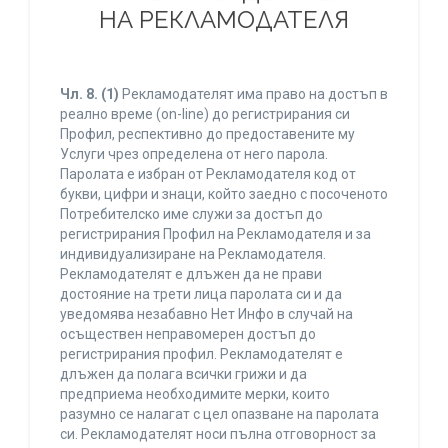
НА РЕКЛАМОДАТЕЛЯ
Чл. 8.
(1)
Рекламодателят има право на достъп в
реално време (on-line) до регистрирания си
Профил, респективно до предоставените му
Услуги чрез определена от него парола.
Паролата е избран от Рекламодателя код от
букви, цифри и знаци, който заедно с посоченото
Потребителско име служи за достъп до
регистрирания Профил на Рекламодателя и за
индивидуализиране на Рекламодателя.
Рекламодателят е длъжен да не прави
достояние на трети лица паролата си и да
уведомява незабавно Нет Инфо в случай на
осъществен неправомерен достъп до
регистрирания профил. Рекламодателят е
длъжен да полага всички грижи и да
предприема необходимите мерки, които
разумно се налагат с цел опазване на паролата
си. Рекламодателят носи пълна отговорност за