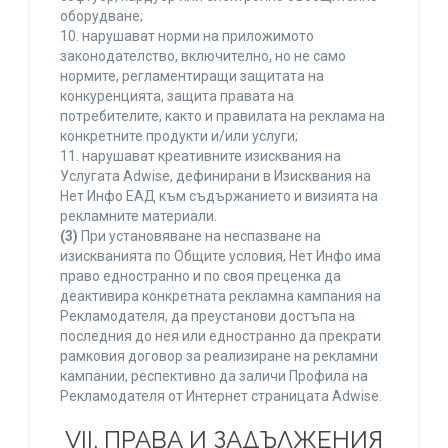
оборудване;
10. нарушават норми на приложимото
законодателство, включително, но не само
нормите, регламентиращи защитата на
конкуренцията, защита правата на
потребителите, както и правилата на реклама на
конкретните продукти и/или услуги;
11. нарушават креативните изисквания на
Услугата Adwise, дефинирани в Изисквания на
Нет Инфо ЕАД към съдържанието и визията на
рекламните материали.
(3)
При установяване на неспазване на
изискванията по Общите условия, Нет Инфо има
право едностранно и по своя преценка да
деактивира конкретната рекламна кампания на
Рекламодателя, да преустанови достъпа на
последния до нея или едностранно да прекрати
рамковия договор за реализиране на рекламни
кампании, респективно да заличи Профила на
Рекламодателя от Интернет страницата Adwise.
VII. ПРАВА И ЗАДЪЛЖЕНИЯ