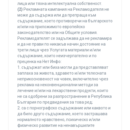
лица или тяхна интелектуална собственост.
(2)
Рекламната кампания на Рекламодателя не
може да съдържа или да препраща към
съдържание, което противоречи на българското
и/или на приложимото европейско
законодателство или на Общите условия.
Рекламодателят се задължава да не рекламира
и да не прави по никакъв начин достояние на
трети лица чрез Услугата материали и/или
съдържание, които неизчерпателно и по
преценка на Нет Инфо:
1. съдържат или биха могли да представляват
заплаха за живота, здравето и/или телесната
неприкосновеност на човек, включително чрез
реклама на неконвенционални методи за
лечение и/или на лекарствени продукти, които
не са одобрени за разпространение в Република
България по предвидения за това ред;
2. са с порнографско съдържание или каквото и
да било друго съдържание, което застрашава
нормалното нравствено, психическо и/или
физическо развитие на ненавършилите