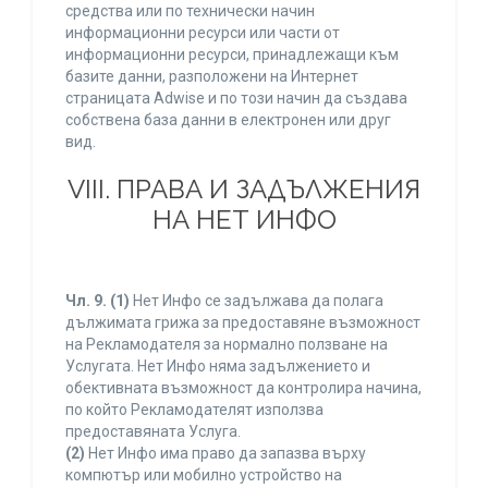
средства или по технически начин
информационни ресурси или части от
информационни ресурси, принадлежащи към
базите данни, разположени на Интернет
страницата Adwise и по този начин да създава
собствена база данни в електронен или друг
вид.
VIII. ПРАВА И ЗАДЪЛЖЕНИЯ
НА НЕТ ИНФО
Чл. 9.
(1)
Нет Инфо се задължава да полага
дължимата грижа за предоставяне възможност
на Рекламодателя за нормално ползване на
Услугата. Нет Инфо няма задължението и
обективната възможност да контролира начина,
по който Рекламодателят използва
предоставяната Услуга.
(2)
Нет Инфо има право да запазва върху
компютър или мобилно устройство на