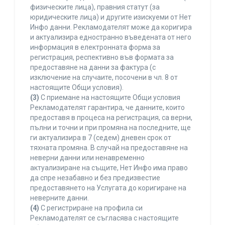
физическите лица), правния статут (за
юридическите лица) и другите изискуеми от Нет
Инфо данни. Рекламодателят може да коригира
и актуализира едностранно въведената от него
информация в електронната форма за
регистрация, респективно във формата за
предоставяне на данни за фактура (с
изключение на случаите, посочени в чл. 8 от
настоящите Общи условия).
(3)
С приемане на настоящите Общи условия
Рекламодателят гарантира, че данните, които
предоставя в процеса на регистрация, са верни,
пълни и точни и при промяна на последните, ще
ги актуализира в 7 (седем) дневен срок от
тяхната промяна. В случай на предоставяне на
неверни данни или ненавременно
актуализиране на същите, Нет Инфо има право
да спре незабавно и без предизвестие
предоставянето на Услугата до коригиране на
неверните данни.
(4)
С регистриране на профила си
Рекламодателят се съгласява с настоящите