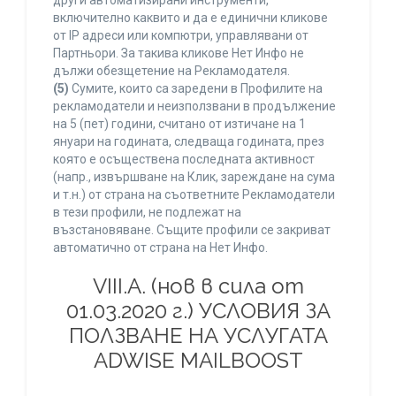
други автоматизирани инструменти,
включително каквито и да е единични кликове
от IP адреси или компютри, управлявани от
Партньори. За такива кликове Нет Инфо не
дължи обезщетение на Рекламодателя.
(5)
Сумите, които са заредени в Профилите на
рекламодатели и неизползвани в продължение
на 5 (пет) години, считано от изтичане на 1
януари на годината, следваща годината, през
която е осъществена последната активност
(напр., извършване на Клик, зареждане на сума
и т.н.) от страна на съответните Рекламодатели
в тези профили, не подлежат на
възстановяване. Същите профили се закриват
автоматично от страна на Нет Инфо.
VIII.A. (нов в сила от
01.03.2020 г.) УСЛОВИЯ ЗА
ПОЛЗВАНЕ НА УСЛУГАТА
ADWISE MAILBOOST