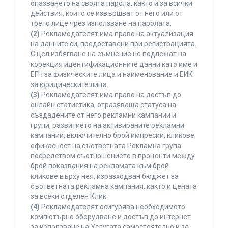
опазването на своята парола, както и за всички
действия, които се извършват от него или от
трето лице чрез използване на паролата.
(2)
Рекламодателят има право на актуализация
на данните си, предоставени при регистрацията.
С цел избягване на съмнение не подлежат на
корекция идентификационните данни като име и
ЕГН за физическите лица и наименование и ЕИК
за юридическите лица.
(3)
Рекламодателят има право на достъп до
онлайн статистика, отразяваща статуса на
създадените от него рекламни кампании и
групи, развитието на активираните рекламни
кампании, включително брой импресии, кликове,
ефикасност на съответната Рекламна група
посредством съотношението в проценти между
брой показвания на рекламата към брой
кликове върху нея, изразходван бюджет за
съответната рекламна кампания, както и цената
за всеки отделен Клик.
(4)
Рекламодателят осигурява необходимото
компютърно оборудване и достъп до интернет
за използване на Услугата самостоятелно и за