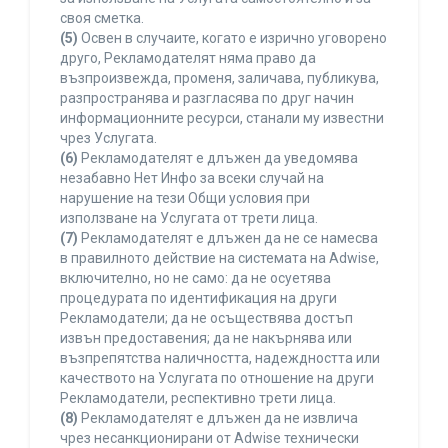
своя сметка.
(5)
Освен в случаите, когато е изрично уговорено
друго, Рекламодателят няма право да
възпроизвежда, променя, заличава, публикува,
разпространява и разгласява по друг начин
информационните ресурси, станали му известни
чрез Услугата.
(6)
Рекламодателят е длъжен да уведомява
незабавно Нет Инфо за всеки случай на
нарушение на тези Общи условия при
използване на Услугата от трети лица.
(7)
Рекламодателят е длъжен да не се намесва
в правилното действие на системата на Adwise,
включително, но не само: да не осуетява
процедурата по идентификация на други
Рекламодатели; да не осъществява достъп
извън предоставения; да не накърнява или
възпрепятства наличността, надеждността или
качеството на Услугата по отношение на други
Рекламодатели, респективно трети лица.
(8)
Рекламодателят е длъжен да не извлича
чрез несанкционирани от Adwise технически