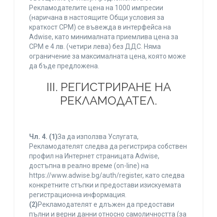
Рекламодателите цена на 1000 импресии
(наричана в настоящите Общи условия за
краткост CPM) се въвежда в интерфейса на
Adwise, като минималната приемлива цена за
CPM е 4 лв. (четири лева) без ДДС. Няма
ограничение за максималната цена, която може
да бъде предложена.
ІІІ. РЕГИСТРИРАНЕ НА
РЕКЛАМОДАТЕЛ.
Чл. 4.
(1)
За да използва Услугата,
Рекламодателят следва да регистрира собствен
профил на Интернет страницата Adwise,
достъпна в реално време (on-line) на
https://www.adwise.bg/auth/register, като следва
конкретните стъпки и предостави изискуемата
регистрационна информация.
(2)
Рекламодателят е длъжен да предостави
пълни и верни данни относно самоличността (за