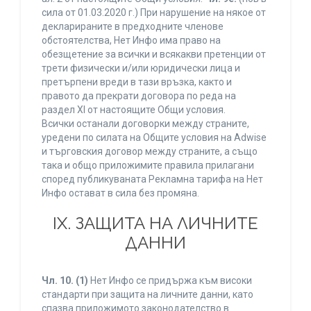
сила от 01.03.2020 г.) При нарушение на някое от
декларираните в предходните членове
обстоятелства, Нет Инфо има право на
обезщетение за всички и всякакви претенции от
трети физически и/или юридически лица и
претърпени вреди в тази връзка, както и
правото да прекрати договора по реда на
раздел XI от настоящите Общи условия.
Всички останали договорки между страните,
уредени по силата на Общите условия на Adwise
и търговския договор между страните, а също
така и общо приложимите правила прилагани
според публикуваната Рекламна тарифа на Нет
Инфо остават в сила без промяна.
IХ. ЗАЩИТА НА ЛИЧНИТЕ
ДАННИ
Чл. 10.
(1)
Нет Инфо се придържа към високи
стандарти при защита на личните данни, като
спазва приложимото законодателство в