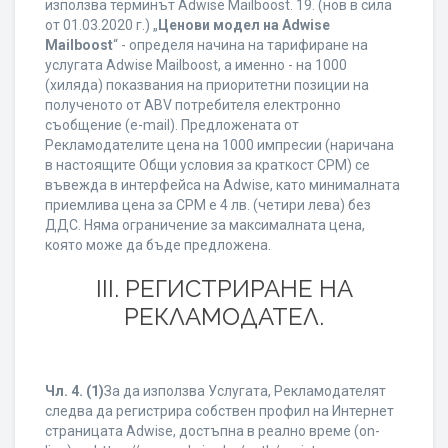
използва терминът Adwise Mailboost. 19. (нов в сила
от 01.03.2020 г.) „
Ценови модел на Adwise
Mailboost
“ - определя начина на тарифиране на
услугата Adwise Mailboost, а именно - на 1000
(хиляда) показвания на приоритетни позиции на
полученото от ABV потребителя електронно
съобщение (e-mail). Предложената от
Рекламодателите цена на 1000 импресии (наричана
в настоящите Общи условия за краткост CPM) се
въвежда в интерфейса на Adwise, като минималната
приемлива цена за CPM е 4 лв. (четири лева) без
ДДС. Няма ограничение за максималната цена,
която може да бъде предложена.
ІІІ. РЕГИСТРИРАНЕ НА
РЕКЛАМОДАТЕЛ.
Чл. 4.
(1)
За да използва Услугата, Рекламодателят
следва да регистрира собствен профил на Интернет
страницата Adwise, достъпна в реално време (on-