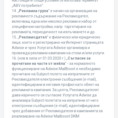
настоящите Общи условия се използва терминът
„ABV потребител“.
14. „
Рекламна група
“ е начин на организация на
рекламното съдържание на Рекламодател,
включващ една или няколко реклами и набор от
специфични настройки, напр. таргетиране на
рекламата, периодичност на излъчването и др.
15. „
Рекламодател
” е физическо или юридическо
лице, което е регистрирано на Интернет страницата
Adwise и чрез Услугата Adwise организира и
провежда рекламни кампании на стоки и/или услуги.
16. (нов в сила от 01.03.2020 г.) „
Съгласие за
прочитане на части от мейла
“ - за нормалното
функциониране на Adwise MailBoost е необходимо
прочитане на Subject полето на изпратените от
Рекламодателя електронни съобщения (e-mail),
идентифицирани в неговия профил като обект на
рекламната кампания. За целта, Рекламодателят
дава изричното си съгласие Услугата Adwise да
анализира Subject полетата на изпратени от него
електронни съобщения (e-mail), идентифицирани
чрез добавения от Рекламодателя в кампанията за
реализиране на Adwise Mailboost DKIM