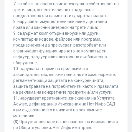
7. са обект на право на интелектуална собственост на
трети лица, освен с изричното надлежно
предоставено съгласие на титуляра на правото;
8. нарушават имуществени или неимуществени
права или законни интереси на трети лица;
9. съдържат компютърни вируси или други
компютърни кодове, файлове или програми,
предназначени да прекъсват, разстройват или
ограничават функционирането на компютърен
софтуер, хардуер или електронно съобщително
оборудване;
10. нарушават норми на приложимото
законодателство, включително, но не само нормите,
регламентиращи защитата на конкуренцията,
защита правата на потребителите, както и правилата
на реклама на конкретните продукти и/или услуги;
11. нарушават креативните изисквания на Услугата
Adwise, дефинирани в Изисквания на Нет Инфо ЕАД
към съдържанието и визията на рекламните
материали.
(3)
При установяване на неспазване на изискванията
по Общите условия, Нет Инфо има право