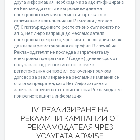
друга информация, необходима за идентифициране
на Рекламодателя и възпроизвеждане на
електронното му изявление във връзка със
сключване и изпълнение на Рамковия договор.
(7)
С потвърждението, респективно съгласието по
ал. 5, Нет Инфо изпраща до Рекламодателя
електронна препратка, чрез която последният може
да влезе в регистрирания си профил. В случай че
Рекламодателят не последва изпратената му
електронна препратка в 7 (седем) дневен срок от
получаването, респективно не влезе в
регистрирания си профил, сключеният рамков
договор за реализиране на рекламни кампании се
счита за прекратен, като Нет Инфо изтрива и
заличава получената от съответния Рекламодател
при регистрацията информация.
IV. РЕАЛИЗИРАНЕ НА
РЕКЛАМНИ КАМПАНИИ ОТ
РЕКЛАМОДАТЕЛЯ ЧРЕЗ
УСЛУГАТА ADWISE