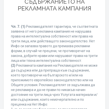
СЪДЪРЖАНИЕТО НА
РЕКЛАМНАТА КАМПАНИЯ
Чл. 7.
(1)
Рекламодателят гарантира, че съответната
заявена от него рекламна кампания не нарушава
права на интелектуална собственост или права на
трети лица, или действащото законодателство. Нет
Инфо си запазва правото да премахва рекламни
форми, в случай че прецени, че противоречат на
закона, добрите нрави или нарушават права на трети
лица или тяхна интелектуална собственост.
(2)
Рекламната кампания на Рекламодателя не може
да съдържа или да препраща към съдържание,
което противоречи на българското и/или на
приложимото европейско законодателство или на
Общите условия. Рекламодателят се задължава да
не рекламира и да не прави по никакъв начин
достояние на трети лица чрез Услугата материали и/
или съдържание, които неизчерпателно и по
преценка на Нет Инфо: