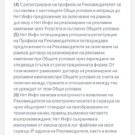
(4)
С регистриране на профила си Рекламодателят се
съгласява с настоящите Общи условия и изпраща до
Нет Инфо предложение за сключване на рамков
договор с Нет Инфо за реализиране на рекламни
кампании чрез Услугата и съгласно Общите условия.
(5)
Нет Инфо потвърждава успешната регистрация
на Профила на Рекламодателя и потвърждава
предложението на Рекламодателя за сключване на
рамков договор за реализиране на рекламни
кампании при Общите условия чрез зареждане на
следваща стъпка от регистрационната форма. От
този момент рамковият договор за реализиране на
рекламни кампании при Общите условия се счита за
сключен между страните и отношенията между тях
се уреждат от тези Общи условия.
(6)
Нет Инфо записва електронното изявление на
Рекламодателя на електронен носител в сървъра си
чрез общоприет стандарт за преобразуване по
технически начин, правещ възможно неговото
възпроизвеждане. Нет Инфо съхранява в
изискуемия от закона срок в лог-файлове на своя
сървър, IP адреса на Рекламодателя, както и всяка