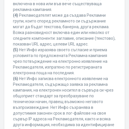
включена в нова или във вече съществуваща
рекламна кампания.
(4)
Рекламодателят може да създава Рекламни
групи, които според рекламното си съдържание
могат да бъдат текстова, банерна, друга реклама.
Всяка разновидност включва един или няколко от
следните компоненти: заглавие, описание (текстово),
показван URL адрес, целеви URL адрес.
(5)
Нет Инфо изразява своето съгласие и приема
условията по предложената Рекламна кампания
чрез потвърждение на електронно изявление на
Рекламодателя, изпратено по регистрираната
електронна поща на последния.
(6)
Нет Инфо записва електронното изявление на
Рекламодателя, съдържащо заявка за рекламна
кампания, на електронен носител в сървъра си чрез
общоприет стандарт за преобразуване по
технически начин, правещ възможно неговото
възпроизвеждане. Нет Инфо съхранява в
допустимия законен срок в лог-файлове на своя
сървър IP адреса на Рекламодателя, както и всяка
друга информация, необходима за идентифициране