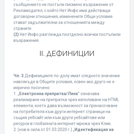
съобщението не постъпи писмено възражение от
Рекламодател, с който Нет Инфо има действащи
договорни отношения, изменените Общи условия
стават задължителни за отношенията между
страните.
(2)
Нет Инфо разглежда поотделно всички постъпили
възражения.
ІІ. ДЕФИНИЦИИ
Чл. 3.
Дефинициите по-долу имат следното значение
навсякъде в Общите условия, освен ако друго не е
изрично посочено:
1. „
Електронна препратка/Линк
” означава
реализиране на препратка чрез използване на HTML
елементи, което дава възможност за пренасочване
на потребителя към други интернет страници на
същия уебсайт или към други уебсайтове или
ресурси в глобалната интернет мрежа чрез Клик.
2. (нов в сила от 01.03.2020 г.) „
Идентификация на