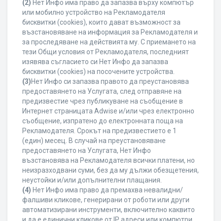
(2)
Нет Инфо има право да запазва върху компютър
или мобилно устройство на Рекламодателя
бисквитки (cookies), които дават възможност за
възстановяване на информация за Рекламодателя и
за проследяване на действията му. С приемането на
тези Общи условия от Рекламодателя, последният
изявява съгласието си Нет Инфо да запазва
бисквитки (cookies) на посочените устройства.
(3)
Нет Инфо си запазва правото да преустановява
предоставянето на Услугата, след отправяне на
предизвестие чрез публикуване на съобщение в
Интернет страницата Adwise и/или чрез електронно
съобщение, изпратено до електронната поща на
Рекламодателя. Срокът на предизвестието е 1
(един) месец. В случай на преустановяване
предоставянето на Услугата, Нет Инфо
възстановява на Рекламодателя всички платени, но
неизразходвани суми, без да му дължи обезщетения,
неустойки и/или допълнителни плащания.
(4)
Нет Инфо има право да премахва невалидни/
фалшиви кликове, генерирани от роботи или други
автоматизирани инструменти, включително каквито
и да е единични кликове от IP адреси или компютри,