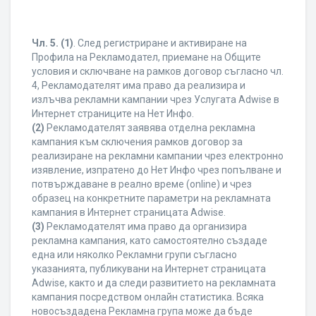
Чл. 5.
(1)
. След регистриране и активиране на
Профила на Рекламодател, приемане на Общите
условия и сключване на рамков договор съгласно чл.
4, Рекламодателят има право да реализира и
излъчва рекламни кампании чрез Услугата Adwise в
Интернет страниците на Нет Инфо.
(2)
Рекламодателят заявява отделна рекламна
кампания към сключения рамков договор за
реализиране на рекламни кампании чрез електронно
изявление, изпратено до Нет Инфо чрез попълване и
потвърждаване в реално време (online) и чрез
образец на конкретните параметри на рекламната
кампания в Интернет страницата Adwise.
(3)
Рекламодателят има право да организира
рекламна кампания, като самостоятелно създаде
една или няколко Рекламни групи съгласно
указанията, публикувани на Интернет страницата
Adwise, както и да следи развитието на рекламната
кампания посредством онлайн статистика. Всяка
новосъздадена Рекламна група може да бъде