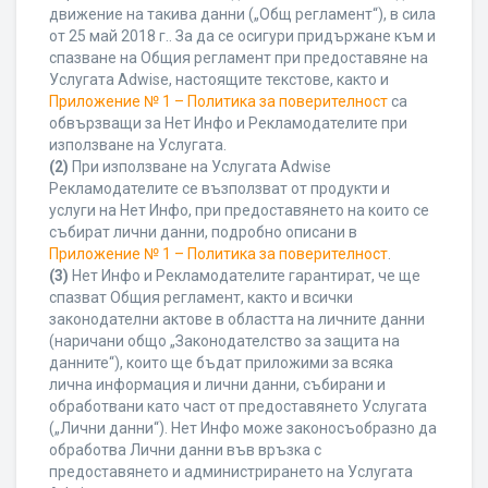
движение на такива данни („Общ регламент“), в сила
от 25 май 2018 г.. За да се осигури придържане към и
спазване на Общия регламент при предоставяне на
Услугата Adwise, настоящите текстове, както и
Приложение № 1 – Политика за поверителност
са
обвързващи за Нет Инфо и Рекламодателите при
използване на Услугата.
(2)
При използване на Услугата Adwise
Рекламодателите се възползват от продукти и
услуги на Нет Инфо, при предоставянето на които се
събират лични данни, подробно описани в
Приложение № 1 – Политика за поверителност
.
(3)
Нет Инфо и Рекламодателите гарантират, че ще
спазват Общия регламент, както и всички
законодателни актове в областта на личните данни
(наричани общо „Законодателство за защита на
данните“), които ще бъдат приложими за всяка
лична информация и лични данни, събирани и
обработвани като част от предоставянето Услугата
(„Лични данни“). Нет Инфо може законосъобразно да
обработва Лични данни във връзка с
предоставянето и администрирането на Услугата