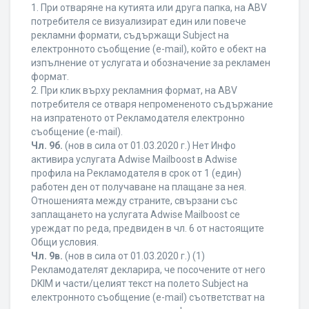
1. При отваряне на кутията или друга папка, на ABV
потребителя се визуализират един или повече
рекламни формати, съдържащи Subject на
електронното съобщение (e-mail), който е обект на
изпълнение от услугата и обозначение за рекламен
формат.
2. При клик върху рекламния формат, на ABV
потребителя се отваря непромененото съдържание
на изпратеното от Рекламодателя електронно
съобщение (e-mail).
Чл. 9б.
(нов в сила от 01.03.2020 г.) Нет Инфо
активира услугата Adwise Mailboost в Adwise
профила на Рекламодателя в срок от 1 (един)
работен ден от получаване на плащане за нея.
Отношенията между страните, свързани със
заплащането на услугата Adwise Mailboost се
уреждат по реда, предвиден в чл. 6 от настоящите
Общи условия.
Чл. 9в.
(нов в сила от 01.03.2020 г.) (1)
Рекламодателят декларира, че посочените от него
DKIM и части/целият текст на полето Subject на
електронното съобщение (e-mail) съответстват на