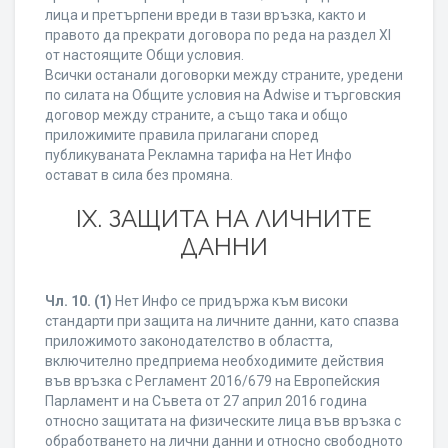
лица и претърпени вреди в тази връзка, както и
правото да прекрати договора по реда на раздел XI
от настоящите Общи условия.
Всички останали договорки между страните, уредени
по силата на Общите условия на Adwise и търговския
договор между страните, а също така и общо
приложимите правила прилагани според
публикуваната Рекламна тарифа на Нет Инфо
остават в сила без промяна.
IХ. ЗАЩИТА НА ЛИЧНИТЕ
ДАННИ
Чл. 10.
(1)
Нет Инфо се придържа към високи
стандарти при защита на личните данни, като спазва
приложимото законодателство в областта,
включително предприема необходимите действия
във връзка с Регламент 2016/679 на Европейския
Парламент и на Съвета от 27 април 2016 година
относно защитата на физическите лица във връзка с
обработването на лични данни и относно свободното