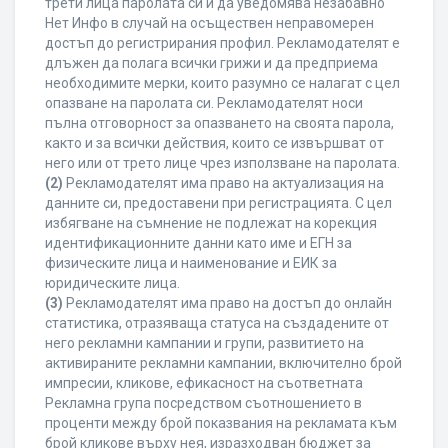
трети лица паролата си и да уведомява незабавно
Нет Инфо в случай на осъществен неправомерен
достъп до регистрирания профил. Рекламодателят е
длъжен да полага всички грижи и да предприема
необходимите мерки, които разумно се налагат с цел
опазване на паролата си. Рекламодателят носи
пълна отговорност за опазването на своята парола,
както и за всички действия, които се извършват от
него или от трето лице чрез използване на паролата.
(2)
Рекламодателят има право на актуализация на
данните си, предоставени при регистрацията. С цел
избягване на съмнение не подлежат на корекция
идентификационните данни като име и ЕГН за
физическите лица и наименование и ЕИК за
юридическите лица.
(3)
Рекламодателят има право на достъп до онлайн
статистика, отразяваща статуса на създадените от
него рекламни кампании и групи, развитието на
активираните рекламни кампании, включително брой
импресии, кликове, ефикасност на съответната
Рекламна група посредством съотношението в
проценти между брой показвания на рекламата към
брой кликове върху нея, изразходван бюджет за