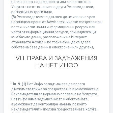
наличността, надеждността или качеството на
Услугата по отношение на други Рекламодатели,
респективно трети лица.
(8)
Рекламодателят е длъжен да не извлича чрез
несанкционирани от Adwise технически средства или
по технически начин информационни ресурси или
части от информационни ресурси, принадлежащи
към базите данни, разположени на Интернет
страницата Adwise и по този начин да създава
собствена база данни в електронен или друг вид.
VIII. ПРАВА И ЗАДЪЛЖЕНИЯ
НА НЕТ ИНФО
Чл. 9.
(1)
Нет Инфо се задължава да полага
дължимата грижа за предоставяне възможност на
Рекламодателя за нормално ползване на Услугата.
Нет Инфо няма задължението и обективната
възможност да контролира начина, по който
Рекламодателят използва предоставяната Услуга.