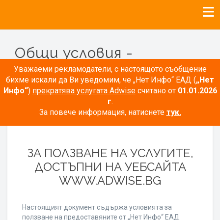
Общи условия -
Рекламодатели
Уважаеми рекламодатели, с настоящото съобщение
бихме искали да Ви уведомим, че „Нет Инфо“ ЕАД (
„Нет
Инфо“
)
прекратява услугата Adwise
считано от
01.01.2026
г
.
За повече информация, натиснете
тук.
ОБЩИ УСЛОВИЯ
ЗА ПОЛЗВАНЕ НА УСЛУГИТЕ,
ДОСТЪПНИ НА УЕБСАЙТА
WWW.ADWISE.BG
Настоящият документ съдържа условията за
ползване на предоставяните от „Нет Инфо“ ЕАД