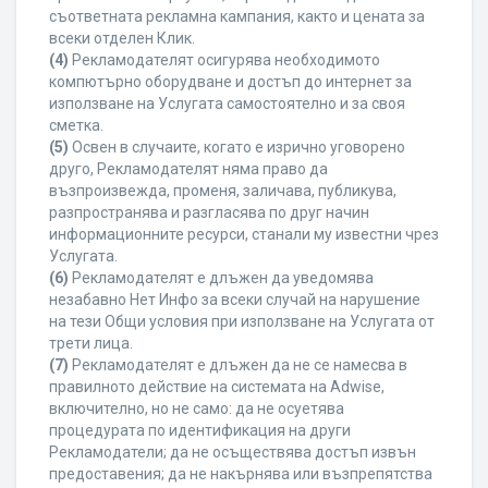
съответната рекламна кампания, както и цената за
всеки отделен Клик.
(4)
Рекламодателят осигурява необходимото
компютърно оборудване и достъп до интернет за
използване на Услугата самостоятелно и за своя
сметка.
(5)
Освен в случаите, когато е изрично уговорено
друго, Рекламодателят няма право да
възпроизвежда, променя, заличава, публикува,
разпространява и разгласява по друг начин
информационните ресурси, станали му известни чрез
Услугата.
(6)
Рекламодателят е длъжен да уведомява
незабавно Нет Инфо за всеки случай на нарушение
на тези Общи условия при използване на Услугата от
трети лица.
(7)
Рекламодателят е длъжен да не се намесва в
правилното действие на системата на Adwise,
включително, но не само: да не осуетява
процедурата по идентификация на други
Рекламодатели; да не осъществява достъп извън
предоставения; да не накърнява или възпрепятства