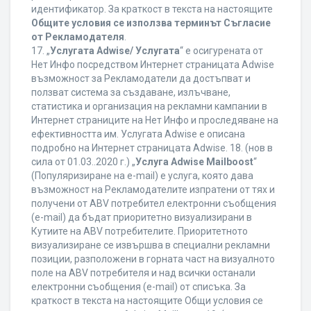
идентификатор. За краткост в текста на настоящите
Общите условия се използва терминът Съгласие
от Рекламодателя
.
17. „
Услугата Adwise/ Услугата
“ е осигурената от
Нет Инфо посредством Интернет страницата Adwise
възможност за Рекламодатели да достъпват и
ползват система за създаване, излъчване,
статистика и организация на рекламни кампании в
Интернет страниците на Нет Инфо и проследяване на
ефективността им. Услугата Adwise е описана
подробно на Интернет страницата Adwise. 18. (нов в
сила от 01.03..2020 г.) „
Услуга Adwise Mailboost
“
(Популяризиране на e-mail) е услуга, която дава
възможност на Рекламодателите изпратени от тях и
получени от ABV потребител електронни съобщения
(e-mail) да бъдат приоритетно визуализирани в
Кутиите на ABV потребителите. Приоритетното
визуализиране се извършва в специални рекламни
позиции, разположени в горната част на визуалното
поле на ABV потребителя и над всички останали
електронни съобщения (e-mail) от списъка. За
краткост в текста на настоящите Общи условия се