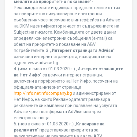
мейлите за приоритетно показване
“ -
Рекламодателите индикират предпочетените от тях
за приоритетно визуализиране електронни
съобщения чрез посочване в интерфейса на Adwise
на DKIM идентификатор и част от съдържанието на
Subject на писмото. Комбинацията от двете данни
определя кои електронни съобщения (e-mail) са
обект на приоритетно показване на ABV
потребителите. 3. „
Интернет страницата Adwise
”
означава интернет страницата, находяща се на
адрес: www.adwise.bg.
4. (изм. в сила от 01.03.2020 г.) „
Интернет страниците
на Нет Инфо
” са всички интернет страници,
включени в портфолиото на Нет Инфо, посочени на
официалната интернет страница
http://info.netinfocompany.bg
и администрирани от
Нет Инфо, на които Рекламодателят реализира
рекламните си кампании при ползване на услугата
Adwise чрез платформата AdWise или чрез
електронна поща.
5. (нов в сила от 01.03.2020 г.) „
Класиране на
рекламите
“ представлява приоритета за
визуализиране на рекламите на даден ABV