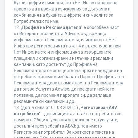
букви, цифри и символи, като Нет Инфо си запазва
правото да въвежда изисквания за дължина и
комбинация на буквите, цифрите и символите за
Потребителското име.
12. „
Профил на Рекламодателя
” е обособена част
от Интернет страницата Adwise, съдържаща
информация за Рекламодателя, изисквана от Нет
Инфо при регистрацията по чл. 4 и съхранявана при
Нет Инфо, както и информация за извършените
плащания и организирани и излъчени рекламни
кампании, като достъпът до Профила на
Рекламодателя се осъществява чрез въвеждане на
потребителско име и избраната Парола. Профилът на
Рекламодателя дава възможност на Рекламодателя
да ползва Услугата Adwise, да прекрати нейното
ползване, да променя паролата си, да заплаща
рекламните си кампании и др.
13. (доп. в сила от 01.03.2020 г.) „
Регистриран ABV
потребител
“ - дефиницията за такъв потребител се
намира в Общите условия за ползване на услугите,
достъпни през уебсайта ABV.bg, под името
Регистриран потребител. За краткост в текста на