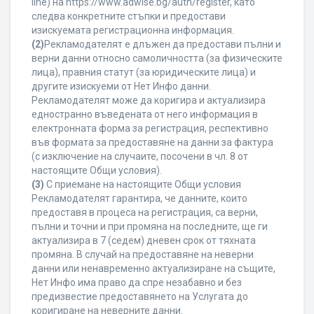
line) на https://www.adwise.bg/auth/register, като
следва конкретните стъпки и предостави
изискуемата регистрационна информация.
(2)
Рекламодателят е длъжен да предостави пълни и
верни данни относно самоличността (за физическите
лица), правния статут (за юридическите лица) и
другите изискуеми от Нет Инфо данни.
Рекламодателят може да коригира и актуализира
едностранно въведената от него информация в
електронната форма за регистрация, респективно
във формата за предоставяне на данни за фактура
(с изключение на случаите, посочени в чл. 8 от
настоящите Общи условия).
(3)
С приемане на настоящите Общи условия
Рекламодателят гарантира, че данните, които
предоставя в процеса на регистрация, са верни,
пълни и точни и при промяна на последните, ще ги
актуализира в 7 (седем) дневен срок от тяхната
промяна. В случай на предоставяне на неверни
данни или ненавременно актуализиране на същите,
Нет Инфо има право да спре незабавно и без
предизвестие предоставянето на Услугата до
коригиране на неверните данни.