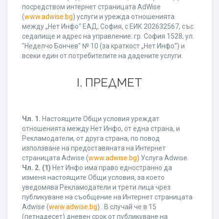
посредством интернет страницата AdWise
(
www.adwise.bg
) услуги и урежда отношенията
между „Нет Инфо“ ЕАД, София, с ЕИК 202632567, със
седалище и адрес на управление: гр. София 1528, ул.
"Неделчо Бончев" № 10 (за краткост „Нет Инфо“) и
всеки един от потребителите на дадените услуги.
І. ПРЕДМЕТ
Чл. 1.
Настоящите Общи условия уреждат
отношенията между Нет Инфо, от една страна, и
Рекламодатели, от друга страна, по повод
използване на предоставяната на Интернет
страницата Adwise (
www.adwise.bg
) Услуга Adwise.
Чл. 2.
(1)
Нет Инфо има право едностранно да
изменя настоящите Общи условия, за което
уведомява Рекламодатели и трети лица чрез
публикуване на съобщение на Интернет страницата
Adwise (
www.adwise.bg
) . В случай че в 15
(петнадесет) дневен срок от публикуване на