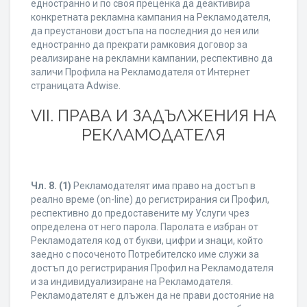
едностранно и по своя преценка да деактивира
конкретната рекламна кампания на Рекламодателя,
да преустанови достъпа на последния до нея или
едностранно да прекрати рамковия договор за
реализиране на рекламни кампании, респективно да
заличи Профила на Рекламодателя от Интернет
страницата Adwise.
VII. ПРАВА И ЗАДЪЛЖЕНИЯ НА
РЕКЛАМОДАТЕЛЯ
Чл. 8.
(1)
Рекламодателят има право на достъп в
реално време (on-line) до регистрирания си Профил,
респективно до предоставените му Услуги чрез
определена от него парола. Паролата е избран от
Рекламодателя код от букви, цифри и знаци, който
заедно с посоченото Потребителско име служи за
достъп до регистрирания Профил на Рекламодателя
и за индивидуализиране на Рекламодателя.
Рекламодателят е длъжен да не прави достояние на