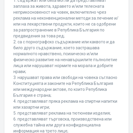
1. съдържат или биха могли да представляват
заплаха за живота, здравето и/или телесната
неприкосновеност на човек, включително чрез
реклама на неконвенционални методи за лечение и/
или на лекарствени продукти, които не са одобрени
за разпространение в Република България по
предвидения за това ред;
2. са с порнографско съдържание или каквото и да
било друго съдържание, което застрашава
нормалното нравствено, психическо и/или
физическо развитие на ненавършилите пълнолетие
лица или нарушават нормите на морала и добрите
нрави;
3. нарушават права или свободи на човека съгласно
Конституцията и законите на Република България
или международни актове, по които Република
България е страна;
4. представляват пряка реклама на спиртни напитки
или хазартни игри;
5. представляват реклама на тютюневи изделия;
6. представляват търговска, производствена или
служебна тайна или друга конфиденциална
информация на трето лице;