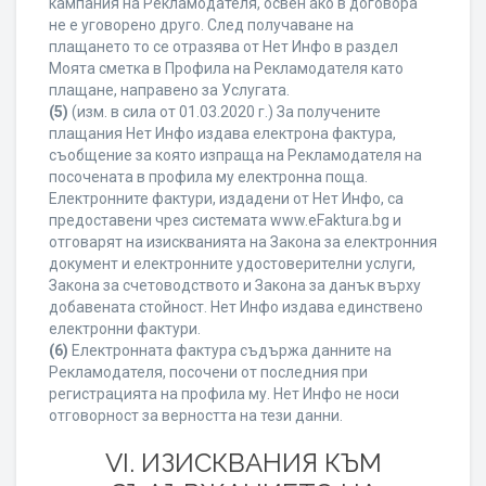
кампания на Рекламодателя, освен ако в договора
не е уговорено друго. След получаване на
плащането то се отразява от Нет Инфо в раздел
Моята сметка в Профила на Рекламодателя като
плащане, направено за Услугата.
(5)
(изм. в сила от 01.03.2020 г.) За получените
плащания Нет Инфо издава електрона фактура,
съобщение за която изпраща на Рекламодателя на
посочената в профила му електронна поща.
Електронните фактури, издадени от Нет Инфо, са
предоставени чрез системата www.eFaktura.bg и
отговарят на изискванията на Закона за електронния
документ и електронните удостоверителни услуги,
Закона за счетоводството и Закона за данък върху
добавената стойност. Нет Инфо издава единствено
електронни фактури.
(6)
Електронната фактура съдържа данните на
Рекламодателя, посочени от последния при
регистрацията на профила му. Нет Инфо не носи
отговорност за верността на тези данни.
VI. ИЗИСКВАНИЯ КЪМ