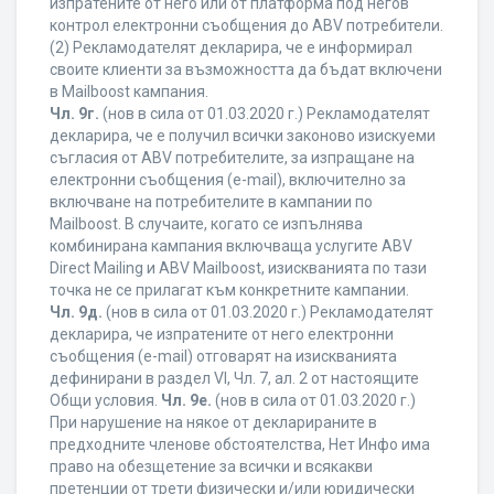
изпратените от него или от платформа под негов
контрол електронни съобщения до ABV потребители.
(2) Рекламодателят декларира, че е информирал
своите клиенти за възможността да бъдат включени
в Mailboost кампания.
Чл. 9г.
(нов в сила от 01.03.2020 г.) Рекламодателят
декларира, че е получил всички законово изискуеми
съгласия от ABV потребителите, за изпращане на
електронни съобщения (e-mail), включително за
включване на потребителите в кампании по
Mailboost. В случаите, когато се изпълнява
комбинирана кампания включваща услугите ABV
Direct Mailing и ABV Mailboost, изискванията по тази
точка не се прилагат към конкретните кампании.
Чл. 9д.
(нов в сила от 01.03.2020 г.) Рекламодателят
декларира, че изпратените от него електронни
съобщения (e-mail) отговарят на изискванията
дефинирани в раздел VI, Чл. 7, ал. 2 от настоящите
Общи условия.
Чл. 9е.
(нов в сила от 01.03.2020 г.)
При нарушение на някое от декларираните в
предходните членове обстоятелства, Нет Инфо има
право на обезщетение за всички и всякакви
претенции от трети физически и/или юридически