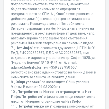
потребител и съответната позиция, на която ще
бъдат показани рекламите се определя от
предложението за CPM. 6. „
Клик
” е извършване на
действие „клик“ (натискане) с цел активиране на
реклама на Рекламодателя от Потребител на
Интернет страниците на Нет Инфо и изпълнение на
предвиденото в рекламния формат действие, напр.
автоматизирано препращане през съответния
рекламен Линк или стартиране на рекламно видео.
7. „
Нет Инфо
” е търговското дружество „НЕТ ИНФО”
ЕАД, ЕИК 202632567, ДДС № BG 202632567, със
седалище и адрес на управление гр. София 1528, ул.
”Неделчо Бончев” № 10 № 41, ет. 6, еmail:
adwise@netinfo.bg, тел: +359 888 950 657,
регистрирано като администратор на лични данни в
Комисията за защита на личните данни.
8. „
Общи условия
” са настоящите Общи условия.
9. (отм. В сила от 01.03.2020 г.)
10. „
Потребител на Интернет страниците на Нет
Инфо/Потребител
” е физическо лице, посетител на
някоя от Интернет страниците на Нет Инфо.
11. „
Потребителско име
“ означава комбинация от