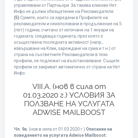
управлявани от Партньори. За такива кликове Нет
Инфо не дължи обезщетение на Рекламодателя.
(5)
Сумите, които са заредени в Профилите на
рекламодатели и неизползвани в продължение на 5
(пет) години, считано от изтичане на 1 януари на
годината, следваща годината, през която е
осъществена последната активност (напр.,
извършване на Клик, зареждане на сума и т.н.) от
страна на съответните Рекламодатели в тези
профили, не подлежат на възстановяване. Същите
профили се закриват автоматично от страна на Нет
Инфо.
VIII.A. (нов в сила от
01.03.2020 г.) УСЛОВИЯ ЗА
ПОЛЗВАНЕ НА УСЛУГАТА
ADWISE MAILBOOST
Чл. 9а.
(нов в сила от 01.03.2020 г.)
Описание на
поведението на услугата Adwise Mailboost: