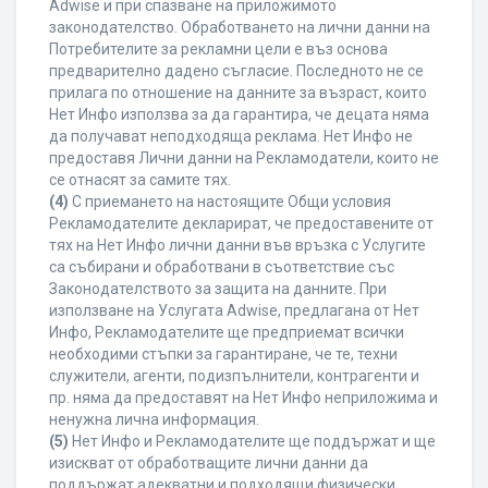
Adwise и при спазване на приложимото
законодателство. Обработването на лични данни на
Потребителите за рекламни цели е въз основа
предварително дадено съгласие. Последното не се
прилага по отношение на данните за възраст, които
Нет Инфо използва за да гарантира, че децата няма
да получават неподходяща реклама. Нет Инфо не
предоставя Лични данни на Рекламодатели, които не
се отнасят за самите тях.
(4)
С приемането на настоящите Общи условия
Рекламодателите декларират, че предоставените от
тях на Нет Инфо лични данни във връзка с Услугите
са събирани и обработвани в съответствие със
Законодателството за защита на данните. При
използване на Услугата Adwise, предлагана от Нет
Инфо, Рекламодателите ще предприемат всички
необходими стъпки за гарантиране, че те, техни
служители, агенти, подизпълнители, контрагенти и
пр. няма да предоставят на Нет Инфо неприложима и
ненужна лична информация.
(5)
Нет Инфо и Рекламодателите ще поддържат и ще
изискват от обработващите лични данни да
поддържат адекватни и подходящи физически,