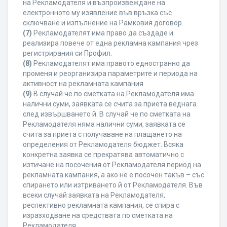
на Рекламодателя и възпроизвеждане на
електронното му изявление във връзка със
сключване и изпълнение на Рамковия договор.
(7)
Рекламодателят има право да създаде и
реализира повече от една рекламна кампания чрез
регистрирания си Профил.
(8)
Рекламодателят има правото едностранно да
променя и реорганизира параметрите и периода на
активност на рекламната кампания.
(9)
В случай че по сметката на Рекламодателя има
налични суми, заявката се счита за приета веднага
след извършването й. В случай че по сметката на
Рекламодателя няма налични суми, заявката се
счита за приета с получаване на плащането на
определения от Рекламодателя бюджет. Всяка
конкретна заявка се прекратява автоматично с
изтичане на посочения от Рекламодателя период на
рекламната кампания, а ако не е посочен такъв – със
спирането или изтриването й от Рекламодателя. Във
всеки случай заявката на Рекламодателя,
респективно рекламната кампания, се спира с
изразходване на средствата по сметката на
Рекламодателя.