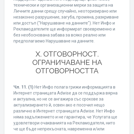
технически и организационни мерки за защита на
Личните данни срещу случайно, неоторизирано или
незаконно разрушение, загуба, промяна, разкриване
или достъп ("Нарушаване на данните"). Нет Инфо и
Рекламодателите ще информират своевременно и
без необоснована забава за всяко реално или
предполагаемо Нарушаване на данните.
X. ОТГОВОРНОСТ.
ОГРАНИЧАВАНЕ НА
ОТГОВОРНОСТТА
Чл. 11.
(1)
Нет Инфо полага грижи информацията в
Интернет страницата Adwise да се поддържа вярна
и актуална, но не се ангажира със срокове за
актуализирането й, освен ако е посочил нещо
различно в Интернет страницата Adwise. Нет Инфо
няма задължението и не гарантира, че Услугата ще
удовлетвори очакванията на Рекламодателя, нито
че ще бъде непрекъсната, навременна и/или