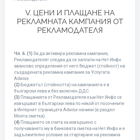
V. ЦЕНИ И ПЛАЩАНЕ НА
РЕКЛАМНАТА КАМПАНИЯ ОТ
РЕКЛАМОДАТЕЛЯ
Чл. 6.
(1)
За да активира рекламна кампания,
Рекламодателят следва да се заплати на Нет Инфо
авансово определения от него бюджет (стойност) на
създадената рекламна кампания за Услугата
Adwise.
(2)
Бюджетът (стойността) на кампанията е в
български лева и без включен ДДС.
(3)
Плащанията от Рекламодателя към Нет Инфо се
извършват в български лева по някой от посочените
в Интернет страницата Adwise начини (в раздел
Моята сметка).
(4)
Плащането се счита за извършено с
получаването му в банковата сметка на Нет Инфо и е
задължително условие за стартиране на рекламна