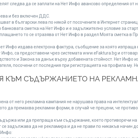
лят следва да се заплати на Нет Инфо авансово определения от 
лева и без включен ДДС.
ат в български лева по някой от посочените в Интернет страница
 банковата сметка на Нет Инфо и е задължително условие за стар
а плащането то се отразява от Нет Инфо в раздел Моята сметка в 
ия Нет Инфо издава електрона фактура, съобщение за която изпращ
 Инфо, са предоставени чрез системата www.eFaktura.bg и отговар
дството и Закона за данък върху добавената стойност. Нет Инфо 
ля, посочени от последния при регистрацията на профила му. Нет
ИЯ КЪМ СЪДЪРЖАНИЕТО НА РЕКЛАМ
ена от него рекламна кампания не нарушава права на интелектуалн
то да премахва рекламни форми, в случай че прецени, че противо
ъдържа или да препраща към съдържание, което противоречи на 
 се задължава да не рекламира и да не прави по никакъв начин до
 Инфо: