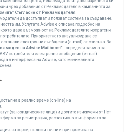
а кампания. За целта, Рекламодателят дава изричното си
ирани чрез добавения от Рекламодателя в кампанията за
ерминът Съгласие от Рекламодателя
.
модатели да достъпват и ползват система за създаване,
ността им. Услугата Adwise е описана подробно на
га, която дава възможност на Рекламодателите изпратени
V потребителите. Приоритетното визуализиране се
останали електронни съобщения (e-mail) от списъка. За
ви модел на Adwise Mailboost
“ - определя начина на
т ABV потребителя електронно съобщение (e-mail).
жда в интерфейса на Adwise, като минималната
ожена.
.
остъпна в реално време (on-line) на
.
тут (за юридическите лица) и другите изискуеми от Нет
а форма за регистрация, респективно във формата за
ция, са верни, пълни и точни и при промяна на