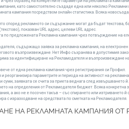
 и чрез образец на конкретните параметри на рекламната кампани
мпания, като самостоятелно създаде една или няколко Рекламни г
ламната кампания посредством онлайн статистика. Всяка новосъзд
то според рекламното си съдържание могат да бъдат текстова, ба
(текстово), показван URL адрес, целеви URL адрес.
та по предложената Рекламна кампания чрез потвърждение на ел
дателя, съдържащо заявка за рекламна кампания, на електронен 
говото възпроизвеждане. Нет Инфо съхранява в допустимия законе
одима за идентифициране на Рекламодателя и възпроизвеждане на
вече от една рекламна кампания чрез регистрирания си Профил.
и реорганизира параметрите и периода на активност на рекламна
и суми, заявката се счита за приета веднага след извършването й
ането на определения от Рекламодателя бюджет. Всяка конкретна 
ия, а ако не е посочен такъв – със спирането или изтриването й 
ира с изразходване на средствата по сметката на Рекламодателя.
ЩАНЕ НА РЕКЛАМНАТА КАМПАНИЯ ОТ