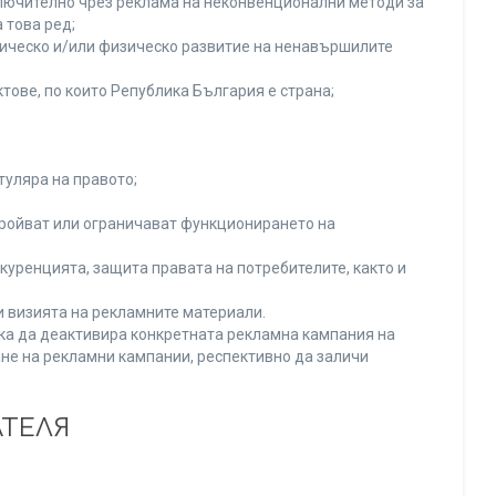
включително чрез реклама на неконвенционални методи за
 това ред;
хическо и/или физическо развитие на ненавършилите
тове, по които Република България е страна;
туляра на правото;
тройват или ограничават функционирането на
уренцията, защита правата на потребителите, както и
и визията на рекламните материали.
нка да деактивира конкретната рекламна кампания на
не на рекламни кампании, респективно да заличи
АТЕЛЯ