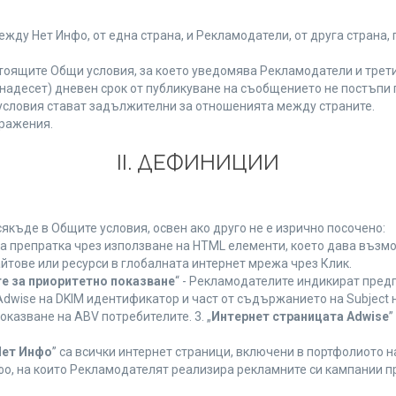
у Нет Инфо, от една страна, и Рекламодатели, от друга страна, 
тоящите Общи условия, за което уведомява Рекламодатели и трети
(петнадесет) дневен срок от публикуване на съобщението не постъп
словия стават задължителни за отношенията между страните.
ражения.
ІІ. ДЕФИНИЦИИ
къде в Общите условия, освен ако друго не е изрично посочено:
на препратка чрез използване на HTML елементи, което дава възм
йтове или ресурси в глобалната интернет мрежа чрез Клик.
е за приоритетно показване
“ - Рекламодателите индикират пред
dwise на DKIM идентификатор и част от съдържанието на Subject 
оказване на ABV потребителите. 3. „
Интернет страницата Adwise
”
Нет Инфо
” са всички интернет страници, включени в портфолиото 
о, на които Рекламодателят реализира рекламните си кампании п