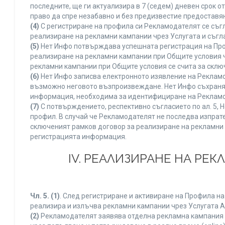
последните, ще ги актуализира в 7 (седем) дневен срок 
право да спре незабавно и без предизвестие предоставян
(4)
С регистриране на профила си Рекламодателят се съг
реализиране на рекламни кампании чрез Услугата и съгл
(5)
Нет Инфо потвърждава успешната регистрация на Про
реализиране на рекламни кампании при Общите условия 
рекламни кампании при Общите условия се счита за склю
(6)
Нет Инфо записва електронното изявление на Рекламо
възможно неговото възпроизвеждане. Нет Инфо съхранява 
информация, необходима за идентифициране на Рекламод
(7)
С потвърждението, респективно съгласието по ал. 5, 
профил. В случай че Рекламодателят не последва изпрате
сключеният рамков договор за реализиране на рекламни 
регистрацията информация.
IV. РЕАЛИЗИРАНЕ НА РЕ
Чл. 5.
(1)
. След регистриране и активиране на Профила н
реализира и излъчва рекламни кампании чрез Услугата A
(2)
Рекламодателят заявява отделна рекламна кампания к