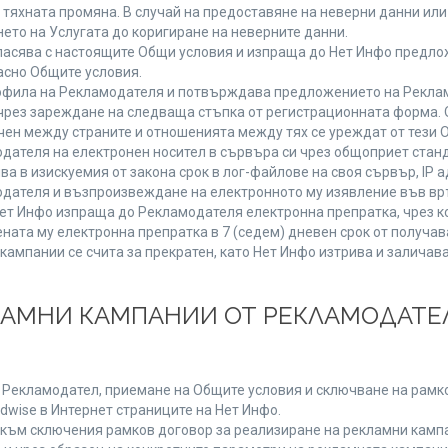
от тяхната промяна. В случай на предоставяне на неверни данни и
ето на Услугата до коригиране на неверните данни.
ласява с настоящите Общи условия и изпраща до Нет Инфо предлож
асно Общите условия.
фила на Рекламодателя и потвърждава предложението на Реклам
чрез зареждане на следваща стъпка от регистрационната форма. 
чен между страните и отношенията между тях се уреждат от тези 
дателя на електронен носител в сървъра си чрез общоприет станд
в изискуемия от закона срок в лог-файлове на своя сървър, IP ад
ателя и възпроизвеждане на електронното му изявление във връ
Нет Инфо изпраща до Рекламодателя електронна препратка, чрез к
ната му електронна препратка в 7 (седем) дневен срок от получав
кампании се счита за прекратен, като Нет Инфо изтрива и залича
КЛАМНИ КАМПАНИИ ОТ РЕКЛАМОДАТЕЛ
а Рекламодател, приемане на Общите условия и сключване на рамко
dwise в Интернет страниците на Нет Инфо.
ъм сключения рамков договор за реализиране на рекламни кампа