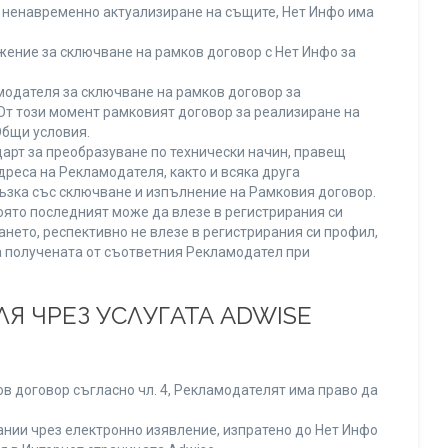
ли ненавременно актуализиране на същите, Нет Инфо има
ение за сключване на рамков договор с Нет Инфо за
одателя за сключване на рамков договор за
От този момент рамковият договор за реализиране на
Общи условия.
арт за преобразуване по технически начин, правещ
реса на Рекламодателя, както и всяка друга
зка със сключване и изпълнение на Рамковия договор.
оято последният може да влезе в регистрирания си
ането, респективно не влезе в регистрирания си профил,
ва получената от съответния Рекламодател при
Я ЧРЕЗ УСЛУГАТА ADWISE
в договор съгласно чл. 4, Рекламодателят има право да
нии чрез електронно изявление, изпратено до Нет Инфо