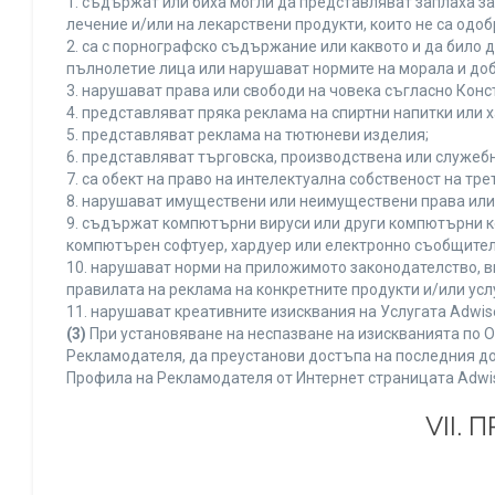
1. съдържат или биха могли да представляват заплаха з
лечение и/или на лекарствени продукти, които не са одо
2. са с порнографско съдържание или каквото и да било
пълнолетие лица или нарушават нормите на морала и доб
3. нарушават права или свободи на човека съгласно Конс
4. представляват пряка реклама на спиртни напитки или х
5. представляват реклама на тютюневи изделия;
6. представляват търговска, производствена или служеб
7. са обект на право на интелектуална собственост на тр
8. нарушават имуществени или неимуществени права или 
9. съдържат компютърни вируси или други компютърни к
компютърен софтуер, хардуер или електронно съобщител
10. нарушават норми на приложимото законодателство, в
правилата на реклама на конкретните продукти и/или усл
11. нарушават креативните изисквания на Услугата Adwi
(3)
При установяване на неспазване на изискванията по О
Рекламодателя, да преустанови достъпа на последния до
Профила на Рекламодателя от Интернет страницата Adwi
VII.