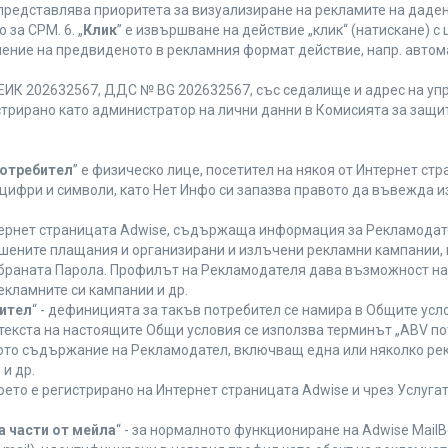
 представлява приоритета за визуализиране на рекламите на даден
за CPM. 6. „
Клик
” е извършване на действие „клик“ (натискане) 
лнение на предвиденото в рекламния формат действие, напр. авт
ЕИК 202632567, ДДС № BG 202632567, със седалище и адрес на упра
регистрирано като администратор на лични данни в Комисията за защи
Потребител
” е физическо лице, посетител на някоя от Интернет стр
, цифри и символи, като Нет Инфо си запазва правото да въвежда 
нтернет страницата Adwise, съдържаща информация за Рекламодател
ршените плащания и организирани и излъчени рекламни кампании,
браната Парола. Профилът на Рекламодателя дава възможност на 
екламните си кампании и др.
бител
“ - дефиницията за такъв потребител се намира в Общите усло
в текста на настоящите Общи условия се използва терминът „ABV по
ното съдържание на Рекламодател, включващ една или няколко рек
и др.
което е регистрирано на Интернет страницата Adwise и чрез Услуг
а части от мейла
“ - за нормалното функциониране на Adwise MailB