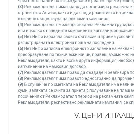
чрез попълване и потвърждаване в реално време (online)
(3)
Рекламодателят има право да организира рекламна ка
страницата Adwise, както и да следи развитието на рек
във вече съществуваща рекламна кампания.
(4)
Рекламодателят може да създава Рекламни групи, кои
или няколко от следните компоненти: заглавие, описание 
(5)
Нет Инфо изразява своето съгласие и приема условия
регистрираната електронна поща на последния.
(6)
Нет Инфо записва електронното изявление на Рекламо
преобразуване по технически начин, правещ възможно не
Рекламодателя, както и всяка друга информация, необх
изпълнение на Рамковия договор.
(7)
Рекламодателят има право да създаде и реализира по
(8)
Рекламодателят има правото едностранно да променя 
(9)
В случай че по сметката на Рекламодателя има наличн
суми, заявката се счита за приета с получаване на плащ
посочения от Рекламодателя период на рекламната кампан
Рекламодателя, респективно рекламната кампания, се сп
V. ЦЕНИ И ПЛА