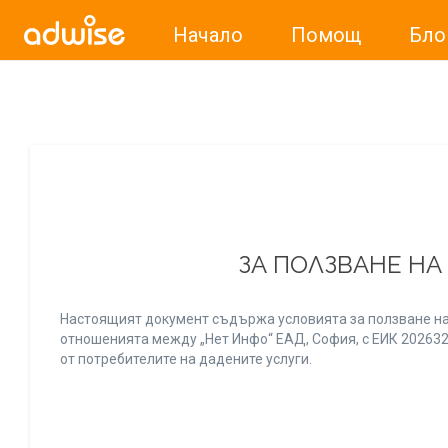
Начало
Помощ
Бло
Уважаеми рекламодатели, с настоящото съобщение бих
ЗА ПОЛЗВАНЕ НА
Настоящият документ съдържа условията за ползване на
отношенията между „Нет Инфо“ ЕАД, София, с ЕИК 20263256
от потребителите на дадените услуги.