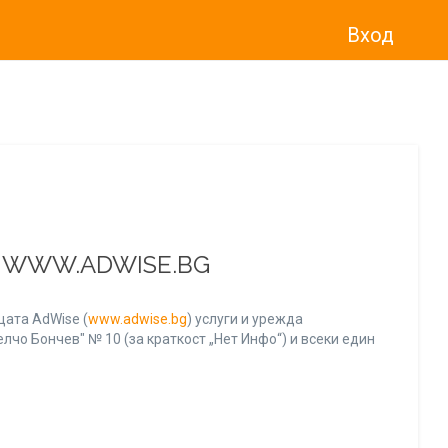
Вход
о“
)
прекратява услугата Adwise
считано от
01.01.2026 г
.
А WWW.ADWISE.BG
ата AdWise (
www.adwise.bg
) услуги и урежда
лчо Бончев" № 10 (за краткост „Нет Инфо“) и всеки един