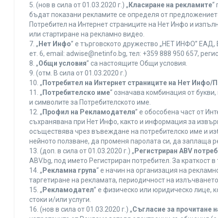
5. (нов в сила от 01.03.2020 г.) „
Класиране на рекламите
“
бъдат показани рекламите се определя от предложението 
Потребител на Интернет страниците на Нет Инфо и изпъ
или стартиране на рекламно видео.
7. „
Нет Инфо
” е търговското дружество „НЕТ ИНФО” ЕАД, 
ет. 6, еmail: adwise@netinfo.bg, тел: +359 888 950 657, 
8. „
Общи условия
” са настоящите Общи условия.
9. (отм. В сила от 01.03.2020 г.)
10. „
Потребител на Интернет страниците на Нет Инфо/
11. „
Потребителско име
“ означава комбинация от букви
и символите за Потребителското име.
12. „
Профил на Рекламодателя
” е обособена част от И
съхранявана при Нет Инфо, както и информация за извъ
осъществява чрез въвеждане на потребителско име и из
нейното ползване, да променя паролата си, да заплаща р
13. (доп. в сила от 01.03.2020 г.) „
Регистриран ABV потре
ABV.bg, под името Регистриран потребител. За краткост 
14. „
Рекламна група
“ е начин на организация на реклам
таргетиране на рекламата, периодичност на излъчването 
15. „
Рекламодател
” е физическо или юридическо лице, 
стоки и/или услуги.
16. (нов в сила от 01.03.2020 г.) „
Съгласие за прочитане н