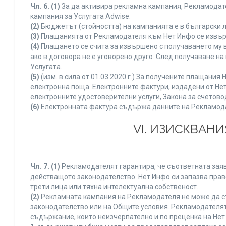
Чл. 6.
(1)
За да активира рекламна кампания, Рекламодате
кампания за Услугата Adwise.
(2)
Бюджетът (стойността) на кампанията е в български 
(3)
Плащанията от Рекламодателя към Нет Инфо се извършв
(4)
Плащането се счита за извършено с получаването му в
ако в договора не е уговорено друго. След получаване н
Услугата.
(5)
(изм. в сила от 01.03.2020 г.) За получените плащан
електронна поща. Електронните фактури, издадени от Нет
електронните удостоверителни услуги, Закона за счетово
(6)
Електронната фактура съдържа данните на Рекламодате
VI. ИЗИСКВАН
Чл. 7.
(1)
Рекламодателят гарантира, че съответната заяв
действащото законодателство. Нет Инфо си запазва право
трети лица или тяхна интелектуална собственост.
(2)
Рекламната кампания на Рекламодателя не може да с
законодателство или на Общите условия. Рекламодателят
съдържание, които неизчерпателно и по преценка на Нет