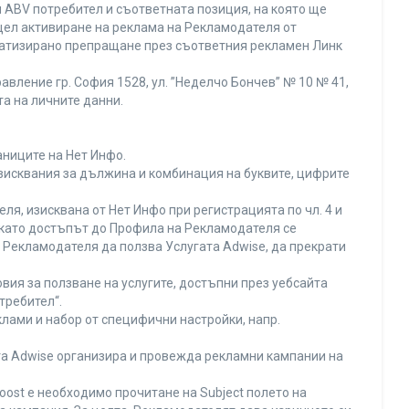
 ABV потребител и съответната позиция, на която ще
с цел активиране на реклама на Рекламодателя от
оматизирано препращане през съответния рекламен Линк
вление гр. София 1528, ул. ”Неделчо Бончев” № 10 № 41,
та на личните данни.
аниците на Нет Инфо.
изисквания за дължина и комбинация на буквите, цифрите
я, изисквана от Нет Инфо при регистрацията по чл. 4 и
 като достъпът до Профила на Рекламодателя се
Рекламодателя да ползва Услугата Adwise, да прекрати
вия за ползване на услугите, достъпни през уебсайта
требител“.
лами и набор от специфични настройки, напр.
ата Adwise организира и провежда рекламни кампании на
oost е необходимо прочитане на Subject полето на