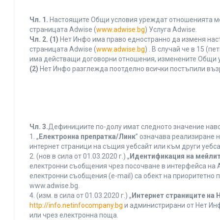
Чл. 1.
Настоящите Общи условия уреждат отношенията межд
страницата Adwise (
www.adwise.bg
) Услуга Adwise.
Чл. 2.
(1)
Нет Инфо има право едностранно да изменя нас
страницата Adwise (
www.adwise.bg
) . В случай че в 15 
има действащи договорни отношения, изменените Общи у
(2)
Нет Инфо разглежда поотделно всички постъпили въз
Чл. 3.
Дефинициите по-долу имат следното значение нався
1. „
Електронна препратка/Линк
” означава реализиране 
интернет страници на същия уебсайт или към други уебса
2. (нов в сила от 01.03.2020 г.) „
Идентификация на мейлит
електронни съобщения чрез посочване в интерфейса на A
електронни съобщения (e-mail) са обект на приоритетно п
www.adwise.bg.
4. (изм. в сила от 01.03.2020 г.) „
Интернет страниците на 
http://info.netinfocompany.bg
и администрирани от Нет Инф
или чрез електронна поща.