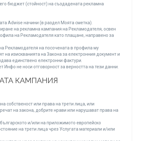
него бюджет (стойност) на създадената рекламна
та Adwise начини (в раздел Моята сметка).
тиране на рекламна кампания на Рекламодателя, освен
Профила на Рекламодателя като плащане, направено за
а на Рекламодателя на посочената в профила му
ят на изискванията на Закона за електронния документ и
издава единствено електронни фактури.
 Инфо не носи отговорност за верността на тези данни.
НАТА КАМПАНИЯ
а собственост или права на трети лица, или
речат на закона, добрите нрави или нарушават права на
българското и/или на приложимото европейско
стояние на трети лица чрез Услугата материали и/или