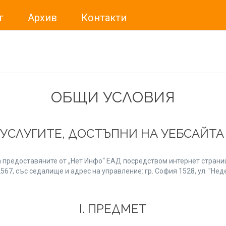
г
Архив
Контакти
ме искали да Ви уведомим, че „Нет Инфо“ ЕАД (
„Нет Инф
За повече информация, натиснете
тук.
ОБЩИ УСЛОВИЯ
 УСЛУГИТЕ, ДОСТЪПНИ НА УЕБСАЙТ
 предоставяните от „Нет Инфо“ ЕАД посредством интернет страниц
7, със седалище и адрес на управление: гр. София 1528, ул. "Неде
І. ПРЕДМЕТ