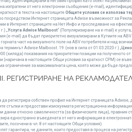
mail), идентифицирани в неговия профил като обект на рекламнат
 на изпратени от него електронни съобщения (e-mail), идентифиц
 краткост в текста на настоящите
Общите условия се използва т
нфо посредством Интернет страницата Adwise възможност за Рекла
ии в Интернет страниците на Нет Инфо и проследяване на ефектив
г.) „
Услуга Adwise Mailboost
“ (Популяризиране на e-mail) е услу
ия (e-mail) да бъдат приоритетно визуализирани в Кутиите на AB
орната част на визуалното поле на ABV потребителя и над всички 
терминът Adwise Mailboost. 19. (нов в сила от 01.03.2020 г.) „
Цено
1000 (хиляда) показвания на приоритетни позиции на полученото о
 (наричана в настоящите Общи условия за краткост CPM) се въве
Няма ограничение за максималната цена, която може да бъде предл
ІІІ. РЕГИСТРИРАНЕ НА РЕКЛАМОДАТЕЛ
 да регистрира собствен профил на Интернет страницата Adwise, д
етните стъпки и предостави изискуемата регистрационна информация
 данни относно самоличността (за физическите лица), правния ста
изира едностранно въведената от него информация в електроннат
ите, посочени в чл. 8 от настоящите Общи условия).
т гарантира, че данните, които предоставя в процеса на регистра