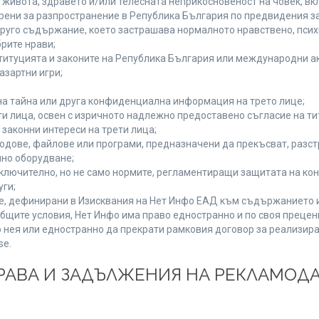
а живота, здравето и/или телесната неприкосновеност на човек, 
брени за разпространение в Република България по предвидения за
 друго съдържание, което застрашава нормалното нравствено, пси
рите нрави;
титуцията и законите на Република България или международни ак
азартни игри;
на тайна или друга конфиденциална информация на трето лице;
ети лица, освен с изричното надлежно предоставено съгласие на ти
законни интереси на трети лица;
одове, файлове или програми, предназначени да прекъсват, разс
но оборудване;
ключително, но не само нормите, регламентиращи защитата на конк
уги;
se, дефинирани в Изисквания на Нет Инфо ЕАД към съдържанието 
бщите условия, Нет Инфо има право едностранно и по своя преце
 нея или едностранно да прекрати рамковия договор за реализира
se.
 ПРАВА И ЗАДЪЛЖЕНИЯ НА РЕКЛАМОД