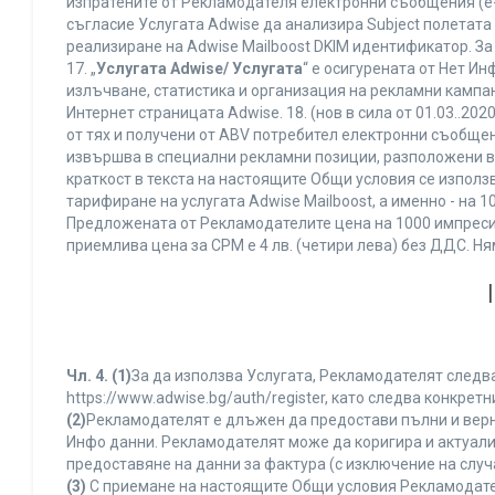
изпратените от Рекламодателя електронни съобщения (e-
съгласие Услугата Adwise да анализира Subject полетата
реализиране на Adwise Mailboost DKIM идентификатор. За
17. „
Услугата Adwise/ Услугата
“ е осигурената от Нет И
излъчване, статистика и организация на рекламни кампан
Интернет страницата Adwise. 18. (нов в сила от 01.03..2020 
от тях и получени от ABV потребител електронни съобщен
извършва в специални рекламни позиции, разположени в г
краткост в текста на настоящите Общи условия се използва 
тарифиране на услугата Adwise Mailboost, а именно - на 
Предложената от Рекламодателите цена на 1000 импресии
приемлива цена за CPM е 4 лв. (четири лева) без ДДС. 
Чл. 4.
(1)
За да използва Услугата, Рекламодателят следва
https://www.adwise.bg/auth/register, като следва конкр
(2)
Рекламодателят е длъжен да предостави пълни и верни
Инфо данни. Рекламодателят може да коригира и актуал
предоставяне на данни за фактура (с изключение на случа
(3)
С приемане на настоящите Общи условия Рекламодателя