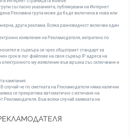
я в Интернет страницата Adwise.
рупи съгласно указанията, публикувани на Интернет
адена Рекламна група може да бъде включена в нова или
нерна, друга реклама. Всяка разновидност включва един
ектронно изявление на Рекламодателя, изпратено по
носител в сървъра си чрез общоприет стандарт за
н срок в лог-файлове на своя сървър IP адреса на
 електронното му изявление във връзка със сключване и
та кампания.
. В случай че по сметката на Рекламодателя няма налични
заявка се прекратява автоматично с изтичане на
от Рекламодателя. Във всеки случай заявката на
 РЕКЛАМОДАТЕЛЯ