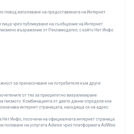
по повод използване на предоставяната на Интернет
 лица чрез публикуване на съобщение на Интернет
и писмено възражение от Рекламодател, с който Нет Инфо
ожност за пренасочване на потребителя към други
почетените от тях за приоритетно визуализиране
на писмото. Комбинацията от двете данни определя кои
 означава интернет страницата, находяща се на адрес:
на Нет Инфо, посочени на официалната интернет страница
ри ползване на услугата Adwise чрез платформата AdWise