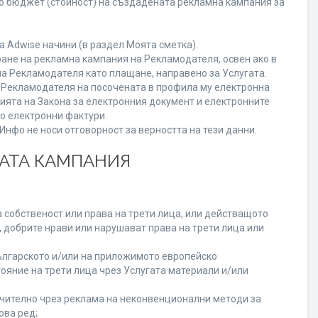
го бюджет (стойност) на създадената рекламна кампания за
 Adwise начини (в раздел Моята сметка).
ране на рекламна кампания на Рекламодателя, освен ако в
на Рекламодателя като плащане, направено за Услугата.
на Рекламодателя на посочената в профила му електронна
нията на Закона за електронния документ и електронните
но електронни фактури.
нфо не носи отговорност за верността на тези данни.
НАТА КАМПАНИЯ
 собственост или права на трети лица, или действащото
, добрите нрави или нарушават права на трети лица или
лгарското и/или на приложимото европейско
ояние на трети лица чрез Услугата материали и/или
лючително чрез реклама на неконвенционални методи за
ова ред;