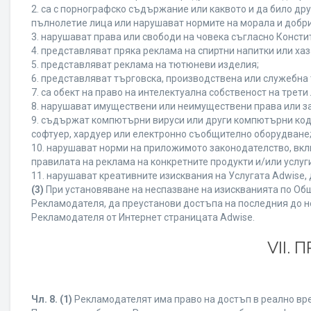
2. са с порнографско съдържание или каквото и да било д
пълнолетие лица или нарушават нормите на морала и добри
3. нарушават права или свободи на човека съгласно Консти
4. представляват пряка реклама на спиртни напитки или хаз
5. представляват реклама на тютюневи изделия;
6. представляват търговска, производствена или служебна
7. са обект на право на интелектуална собственост на трет
8. нарушават имуществени или неимуществени права или за
9. съдържат компютърни вируси или други компютърни код
софтуер, хардуер или електронно съобщително оборудване
10. нарушават норми на приложимото законодателство, вкл
правилата на реклама на конкретните продукти и/или услуги
11. нарушават креативните изисквания на Услугата Adwise
(3)
При установяване на неспазване на изискванията по Общ
Рекламодателя, да преустанови достъпа на последния до н
Рекламодателя от Интернет страницата Adwise.
VII.
Чл. 8.
(1)
Рекламодателят има право на достъп в реално врем