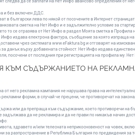
т следва да се заплати на Нет Инфо авансово определения от не
ва и без включен ДДС.
 в български лева по някой от посочените в Интернет страницата
анковата сметка на Нет Инфо и е задължително условие за старти
ето то се отразява от Нет Инфо в раздел Моята сметка в Профила 
 Нет Инфо издава електрона фактура, съобщение за която изпраща 
доставени чрез системата www.eFaktura.bg и отговарят на изисква
а за данък върху добавената стойност. Нет Инфо издава единстве
, посочени от последния при регистрацията на профила му. Нет И
ИЯ КЪМ СЪДЪРЖАНИЕТО НА РЕКЛАМ
а от него рекламна кампания не нарушава права на интелектуална
 рекламни форми, в случай че прецени, че противоречат на закона
ържа или да препраща към съдържание, което противоречи на бъ
 задължава да не рекламира и да не прави по никакъв начин дост
нфо:
живота, здравето и/или телесната неприкосновеност на човек, вк
ени за разпространение в Република България по предвидения за т