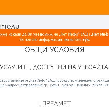
атели
ме искали да Ви уведомим, че „Нет Инфо“ ЕАД (
„Нет Инф
За повече информация, натиснете
тук.
ОБЩИ УСЛОВИЯ
 УСЛУГИТЕ, ДОСТЪПНИ НА УЕБСАЙТ
редоставяните от „Нет Инфо“ ЕАД посредством интернет страницат
е и адрес на управление: гр. София 1528, ул. "Неделчо Бончев" № 1
І. ПРЕДМЕТ