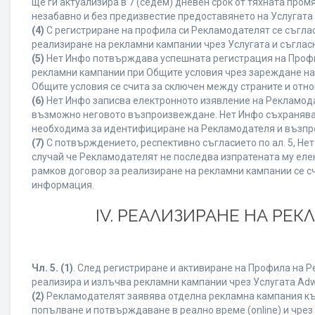
ще ги актуализира в 7 (седем) дневен срок от тяхната про
незабавно и без предизвестие предоставянето на Услугата 
(4)
С регистриране на профила си Рекламодателят се съгла
реализиране на рекламни кампании чрез Услугата и съглас
(5)
Нет Инфо потвърждава успешната регистрация на Профи
рекламни кампании при Общите условия чрез зареждане на
Общите условия се счита за сключен между страните и отн
(6)
Нет Инфо записва електронното изявление на Рекламода
възможно неговото възпроизвеждане. Нет Инфо съхранява в 
необходима за идентифициране на Рекламодателя и възпро
(7)
С потвърждението, респективно съгласието по ал. 5, Не
случай че Рекламодателят не последва изпратената му елек
рамков договор за реализиране на рекламни кампании се с
информация.
IV. РЕАЛИЗИРАНЕ НА РЕ
Чл. 5.
(1)
. След регистриране и активиране на Профила на 
реализира и излъчва рекламни кампании чрез Услугата Adwi
(2)
Рекламодателят заявява отделна рекламна кампания към
попълване и потвърждаване в реално време (online) и чрез