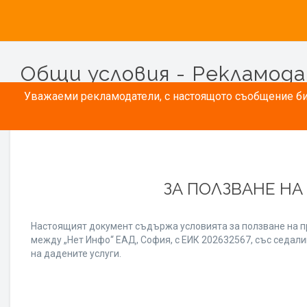
Общи условия - Рекламод
Уважаеми рекламодатели, с настоящото съобщение бих
ЗА ПОЛЗВАНЕ НА
Настоящият документ съдържа условията за ползване на п
между „Нет Инфо“ ЕАД, София, с ЕИК 202632567, със седалищ
на дадените услуги.