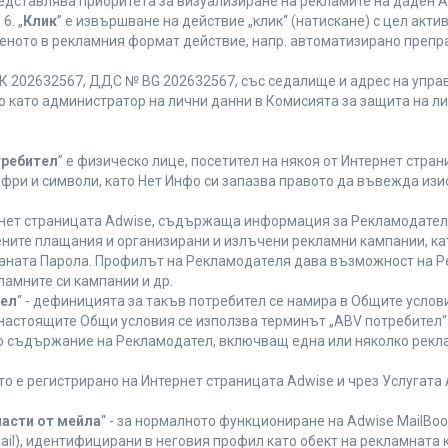
редставлява приоритета за визуализиране на рекламите на даден A
6. „
Клик
” е извършване на действие „клик“ (натискане) с цел акт
еното в рекламния формат действие, напр. автоматизирано препр
 202632567, ДДС № BG 202632567, със седалище и адрес на управле
ано като администратор на лични данни в Комисията за защита на л
требител
” е физическо лице, посетител на някоя от Интернет стран
ифри и символи, като Нет Инфо си запазва правото да въвежда из
ернет страницата Adwise, съдържаща информация за Рекламодателя,
ените плащания и организирани и излъчени рекламни кампании, к
аната Парола. Профилът на Рекламодателя дава възможност на Ре
ламните си кампании и др.
тел
“ - дефиницията за такъв потребител се намира в Общите услови
а настоящите Общи условия се използва терминът „ABV потребител“
то съдържание на Рекламодател, включващ една или няколко рекла
ето е регистрирано на Интернет страницата Adwise и чрез Услугат
части от мейла
“ - за нормалното функциониране на Adwise MailBoo
il), идентифицирани в неговия профил като обект на рекламната 