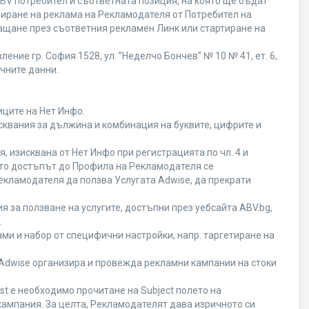
BV потребител и съответната позиция, на която ще бъдат
ивиране на реклама на Рекламодателя от Потребител на
ащане през съответния рекламен Линк или стартиране на
ние гр. София 1528, ул. ”Неделчо Бончев” № 10 № 41, ет. 6,
ичните данни.
иците на Нет Инфо.
исквания за дължина и комбинация на буквите, цифрите и
 изисквана от Нет Инфо при регистрацията по чл. 4 и
ато достъпът до Профила на Рекламодателя се
кламодателя да ползва Услугата Adwise, да прекрати
я за ползване на услугите, достъпни през уебсайта ABV.bg,
.
ми и набор от специфични настройки, напр. таргетиране на
а Adwise организира и провежда рекламни кампании на стоки
st е необходимо прочитане на Subject полето на
кампания. За целта, Рекламодателят дава изричното си