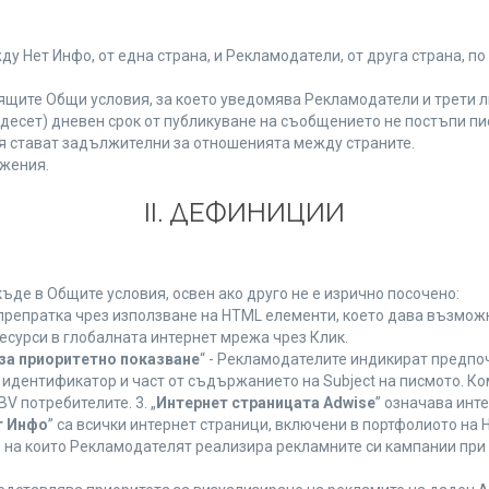
Нет Инфо, от една страна, и Рекламодатели, от друга страна, по
ящите Общи условия, за което уведомява Рекламодатели и трети л
етнадесет) дневен срок от публикуване на съобщението не постъпи 
 стават задължителни за отношенията между страните.
жения.
ІІ. ДЕФИНИЦИИ
де в Общите условия, освен ако друго не е изрично посочено:
 препратка чрез използване на HTML елементи, което дава възмож
есурси в глобалната интернет мрежа чрез Клик.
за приоритетно показване
“ - Рекламодателите индикират предпо
 идентификатор и част от съдържанието на Subject на писмото. К
V потребителите. 3. „
Интернет страницата Adwise
” означава инт
т Инфо
” са всички интернет страници, включени в портфолиото на
 на които Рекламодателят реализира рекламните си кампании при 