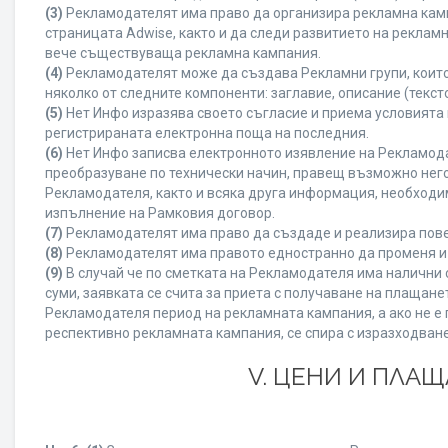
(3)
Рекламодателят има право да организира рекламна камп
страницата Adwise, както и да следи развитието на рекла
вече съществуваща рекламна кампания.
(4)
Рекламодателят може да създава Рекламни групи, които
няколко от следните компоненти: заглавие, описание (текст
(5)
Нет Инфо изразява своето съгласие и приема условията
регистрираната електронна поща на последния.
(6)
Нет Инфо записва електронното изявление на Рекламода
преобразуване по технически начин, правещ възможно него
Рекламодателя, както и всяка друга информация, необход
изпълнение на Рамковия договор.
(7)
Рекламодателят има право да създаде и реализира пове
(8)
Рекламодателят има правото едностранно да променя и 
(9)
В случай че по сметката на Рекламодателя има налични с
суми, заявката се счита за приета с получаване на плащан
Рекламодателя период на рекламната кампания, а ако не е 
респективно рекламната кампания, се спира с изразходване
V. ЦЕНИ И ПЛА