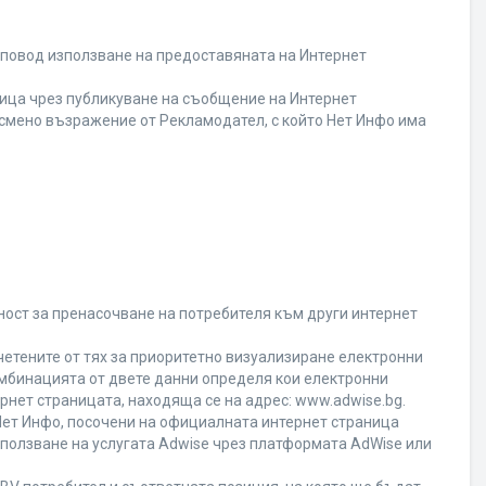
 повод използване на предоставяната на Интернет
ица чрез публикуване на съобщение на Интернет
писмено възражение от Рекламодател, с който Нет Инфо има
ност за пренасочване на потребителя към други интернет
четените от тях за приоритетно визуализиране електронни
омбинацията от двете данни определя кои електронни
ернет страницата, находяща се на адрес: www.adwise.bg.
 Нет Инфо, посочени на официалната интернет страница
ползване на услугата Adwise чрез платформата AdWise или