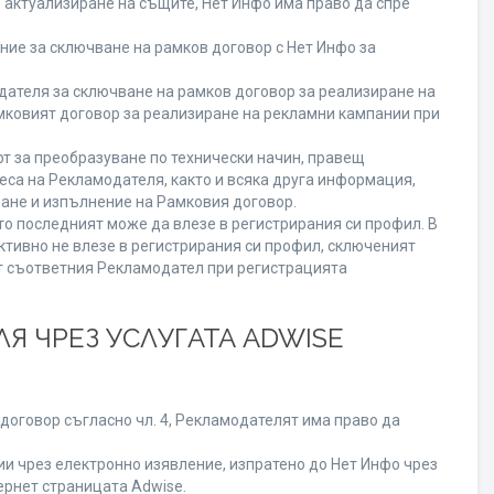
о актуализиране на същите, Нет Инфо има право да спре
ие за сключване на рамков договор с Нет Инфо за
теля за сключване на рамков договор за реализиране на
мковият договор за реализиране на рекламни кампании при
т за преобразуване по технически начин, правещ
еса на Рекламодателя, както и всяка друга информация,
ане и изпълнение на Рамковия договор.
то последният може да влезе в регистрирания си профил. В
ктивно не влезе в регистрирания си профил, сключеният
от съответния Рекламодател при регистрацията
Я ЧРЕЗ УСЛУГАТА ADWISE
договор съгласно чл. 4, Рекламодателят има право да
 чрез електронно изявление, изпратено до Нет Инфо чрез
ернет страницата Adwise.