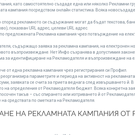
ания, като самостоятелно създаде една или няколко Рекламни гру
мната кампания посредством онлайн статистика. Всяка новосъздад
 според рекламното си съдържание могат да бъдат текстова, бане
ово), показван URL адрес, целеви URL адрес.
 по предложената Рекламна кампания чрез потвърждение на елект
теля, съдържащо заявка за рекламна кампания, на електронен но
вото възпроизвеждане. Нет Инфо съхранява в допустимия законен 
има за идентифициране на Рекламодателя и възпроизвеждане на е
че от една рекламна кампания чрез регистрирания си Профил.
реорганизира параметрите и периода на активност на рекламната
уми, заявката се счита за приета веднага след извършването й. 
ето на определения от Рекламодателя бюджет. Всяка конкретна зая
посочен такъв – със спирането или изтриването й от Рекламодател
 на средствата по сметката на Рекламодателя.
ЩАНЕ НА РЕКЛАМНАТА КАМПАНИЯ ОТ