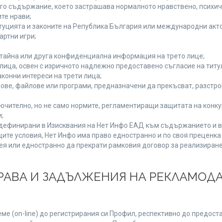
руго съдържание, което застрашава нормалното нравствено, психи
те нрави;
туцията и законите на Република България или международни акто
артни игри;
 тайна или друга конфиденциална информация на трето лице;
и лица, освен с изричното надлежно предоставено съгласие на титу
конни интереси на трети лица;
ове, файлове или програми, предназначени да прекъсват, разстр
;
ючително, но не само нормите, регламентиращи защитата на конкур
;
, дефинирани в Изисквания на Нет Инфо ЕАД към съдържанието и в
ите условия, Нет Инфо има право едностранно и по своя преценк
ея или едностранно да прекрати рамковия договор за реализиране
 ПРАВА И ЗАДЪЛЖЕНИЯ НА РЕКЛАМОД
е (on-line) до регистрирания си Профил, респективно до предоста