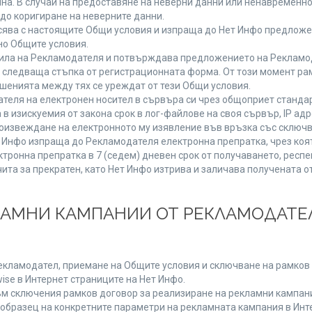
мяна. В случай на предоставяне на неверни данни или ненавременн
до коригиране на неверните данни.
сява с настоящите Общи условия и изпраща до Нет Инфо предложен
но Общите условия.
ла на Рекламодателя и потвърждава предложението на Рекламода
 следваща стъпка от регистрационната форма. От този момент ра
ошенията между тях се уреждат от тези Общи условия.
теля на електронен носител в сървъра си чрез общоприет стандар
изискуемия от закона срок в лог-файлове на своя сървър, IP адр
извеждане на електронното му изявление във връзка със сключв
т Инфо изпраща до Рекламодателя електронна препратка, чрез коя
тронна препратка в 7 (седем) дневен срок от получаването, респе
чита за прекратен, като Нет Инфо изтрива и заличава получената 
КЛАМНИ КАМПАНИИ ОТ РЕКЛАМОДАТЕЛ
Рекламодател, приемане на Общите условия и сключване на рамков 
se в Интернет страниците на Нет Инфо.
 сключения рамков договор за реализиране на рекламни кампании
 образец на конкретните параметри на рекламната кампания в Инт