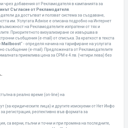
ани чрез добавения от Рекламодателя в кампанията за
минът Съгласие от Рекламодателя
.
датели да достъпват и ползват система за създаване,
стта им. Услугата Adwise е описана подробно на Интернет
ва възможност на Рекламодателите изпратени от тях и
елите. Приоритетното визуализиране се извършва в
ронни съобщения (e-mail) от списъка. За краткост в текста
 Mailboost
“ - определя начина на тарифиране на услугата
онно съобщение (e-mail). Предложената от Рекламодателите
малната приемлива цена за CPM е 4 лв. (четири лева) без
.
ъпна в реално време (on-line) на
т (за юридическите лица) и другите изискуеми от Нет Инфо
за регистрация, респективно във формата за
я, са верни, пълни и точни и при промяна на последните,