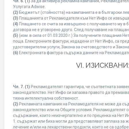
Чл. 6.
(1)
За да активира рекламна кампания, Рекламодателя
Услугата Adwise.
(2)
Бюджетът (стойността) на кампанията е в български ле
(3)
Плащанията от Рекламодателя към Нет Инфо се извършват
(4)
Плащането се счита за извършено с получаването му в б
договора не е уговорено друго. След получаване на плащан
(5)
(изм. в сила от 01.03.2020 г.) За получените плащания
поща. Електронните фактури, издадени от Нет Инфо, са пре
удостоверителни услуги, Закона за счетоводството и Закон
(6)
Електронната фактура съдържа данните на Рекламодателя
VI. ИЗИСКВАН
Чл. 7.
(1)
Рекламодателят гарантира, че съответната заявен
законодателство. Нет Инфо си запазва правото да премахва
тяхна интелектуална собственост.
(2)
Рекламната кампания на Рекламодателя не може да съд
законодателство или на Общите условия. Рекламодателят се
съдържание, които неизчерпателно и по преценка на Нет И
1. съдържат или биха могли да представляват заплаха за 
лечение и/или на лекарствени продукти, които не са одобр