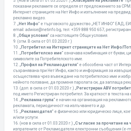
5. (нов в сила от 01.03.2020 г.) „
Класиране на рекламите
“ п
показани рекламите се определя от предложението за CPM. 
Интернет страниците на Нет Инфо и изпълнение на предвид
рекламно видео.
7. „
Нет Инфо
” е търговското дружество „НЕТ ИНФО” ЕАД, ЕИК
еmail: adwise@netinfo.bg, тел: +359 888 950 657, регистрир
8. „
Общи условия
” са настоящите Общи условия.
9. (отм. В сила от 01.03.2020 г.)
10. „
Потребител на Интернет страниците на Нет Инфо/По
11. „
Потребителско име
“ означава комбинация от букви, ц
символите за Потребителското име.
12. „
Профил на Рекламодателя
” е обособена част от Инт
съхранявана при Нет Инфо, както и информация за извърш
осъществява чрез въвеждане на потребителско име и избр
нейното ползване, да променя паролата си, да заплаща рек
13. (доп. в сила от 01.03.2020 г.) „
Регистриран ABV потреби
под името Регистриран потребител. За краткост в текста н
14. „
Рекламна група
“ е начин на организация на рекламно
рекламата, периодичност на излъчването и др.
15. „
Рекламодател
” е физическо или юридическо лице, ко
и/или услуги.
16. (нов в сила от 01.03.2020 г.) „
Съгласие за прочитане на 
изпратените от Рекламодателя електронни съобщения (e-ma