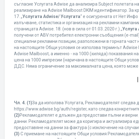
съгласие Услугата Adwise да анализира Subject полетата н
реализиране на Adwise Mailboost DKIM идентификатор. За к
17. „
Услугата Adwise/ Услугата
“ е осигурената от Нет Инф
излъчване, статистика и организация на рекламни кампании
страницата Adwise. 18. (нов в сила от 01.03..2020 г.) „
Услуга 
получени от ABV потребител електронни съобщения (e-mail
специални рекламни позиции, разположени в горната част на
на настоящите Общи условия се използва терминът Adwise Mail
Adwise Mailboost, а именно - на 1000 (хиляда) показвания
цена на 1000 импресии (наричана в настоящите Общи услови
ДДС. Няма ограничение за максималната цена, която може
Чл. 4.
(1)
За да използва Услугата, Рекламодателят следва д
https://www.adwise.bg/auth/register, като следва конкрет
(2)
Рекламодателят е длъжен да предостави пълни и верни д
данни. Рекламодателят може да коригира и актуализира е
предоставяне на данни за фактура (с изключение на случаит
(3)
С приемане на настоящите Общи условия Рекламодателят г