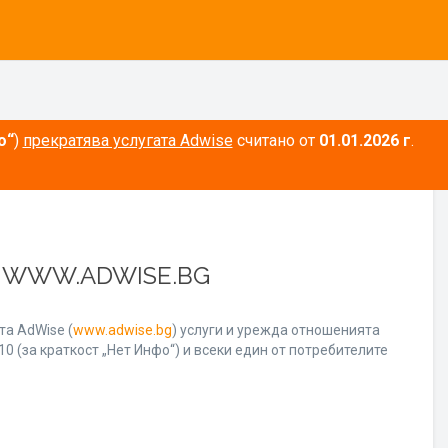
о“
)
прекратява услугата Adwise
считано от
01.01.2026 г
.
А WWW.ADWISE.BG
а AdWise (
www.adwise.bg
) услуги и урежда отношенията
0 (за краткост „Нет Инфо“) и всеки един от потребителите