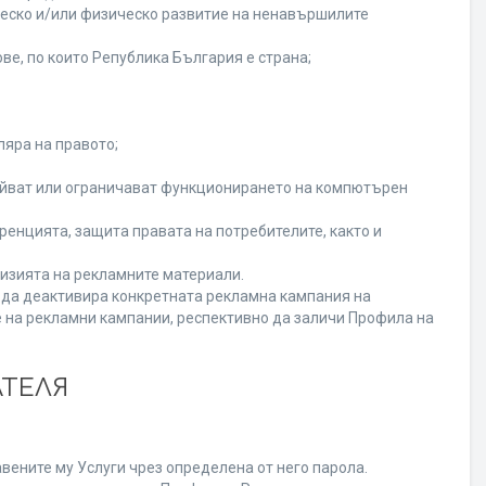
ческо и/или физическо развитие на ненавършилите
ве, по които Република България е страна;
ляра на правото;
ойват или ограничават функционирането на компютърен
енцията, защита правата на потребителите, както и
изията на рекламните материали.
а да деактивира конкретната рекламна кампания на
 на рекламни кампании, респективно да заличи Профила на
АТЕЛЯ
вените му Услуги чрез определена от него парола.