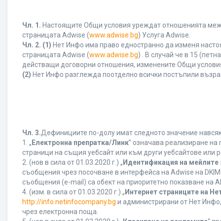
Чл. 1.
Настоящите Общи условия уреждат отношенията между 
страницата Adwise (
www.adwise.bg
) Услуга Adwise.
Чл. 2.
(1)
Нет Инфо има право едностранно да изменя насто
страницата Adwise (
www.adwise.bg
) . В случай че в 15 (п
действащи договорни отношения, изменените Общи условия
(2)
Нет Инфо разглежда поотделно всички постъпили възра
Чл. 3.
Дефинициите по-долу имат следното значение навсякъ
1. „
Електронна препратка/Линк
” означава реализиране на
страници на същия уебсайт или към други уебсайтове или р
2. (нов в сила от 01.03.2020 г.) „
Идентификация на мейлите 
съобщения чрез посочване в интерфейса на Adwise на DKIM
съобщения (e-mail) са обект на приоритетно показване на AB
4. (изм. в сила от 01.03.2020 г.) „
Интернет страниците на Не
http://info.netinfocompany.bg
и администрирани от Нет Инфо,
чрез електронна поща.