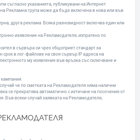
пи съгласно указанията, публикувани на Интернет
ена Рекламна група може да бъде включена в нова или във
рна, друга реклама. Всяка разновидност включва един или
ронно изявление на Рекламодателя, изпратено по
сител в сървъра си чрез общоприет стандарт за
срок в лог-файлове на своя сървър IP адреса на
лектронното му изявление във връзка със сключване и
 кампания.
В случай че по сметката на Рекламодателя няма налични
вка се прекратява автоматично с изтичане на посочения от
я. Във всеки случай заявката на Рекламодателя,
 РЕКЛАМОДАТЕЛЯ