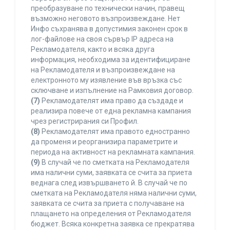
преобразуване по технически начин, правещ
възможно неговото възпроизвеждане. Нет
Инфо съхранява в допустимия законен срок в
лог-файлове на своя сървър IP адреса на
Рекламодателя, както и всяка друга
информация, необходима за идентифициране
на Рекламодателя и възпроизвеждане на
електронното му изявление във връзка със
сключване и изпълнение на Рамковия договор.
(7)
Рекламодателят има право да създаде и
реализира повече от една рекламна кампания
чрез регистрирания си Профил.
(8)
Рекламодателят има правото едностранно
да променя и реорганизира параметрите и
периода на активност на рекламната кампания.
(9)
В случай че по сметката на Рекламодателя
има налични суми, заявката се счита за приета
веднага след извършването й. В случай че по
сметката на Рекламодателя няма налични суми,
заявката се счита за приета с получаване на
плащането на определения от Рекламодателя
бюджет. Всяка конкретна заявка се прекратява