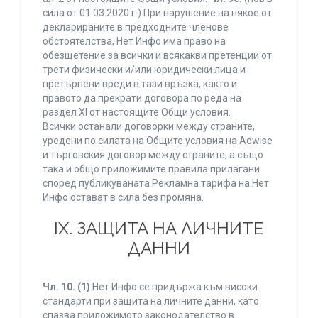
сила от 01.03.2020 г.) При нарушение на някое от
декларираните в предходните членове
обстоятелства, Нет Инфо има право на
обезщетение за всички и всякакви претенции от
трети физически и/или юридически лица и
претърпени вреди в тази връзка, както и
правото да прекрати договора по реда на
раздел XI от настоящите Общи условия.
Всички останали договорки между страните,
уредени по силата на Общите условия на Adwise
и търговския договор между страните, а също
така и общо приложимите правила прилагани
според публикуваната Рекламна тарифа на Нет
Инфо остават в сила без промяна.
IХ. ЗАЩИТА НА ЛИЧНИТЕ
ДАННИ
Чл. 10.
(1)
Нет Инфо се придържа към високи
стандарти при защита на личните данни, като
спазва приложимото законодателство в