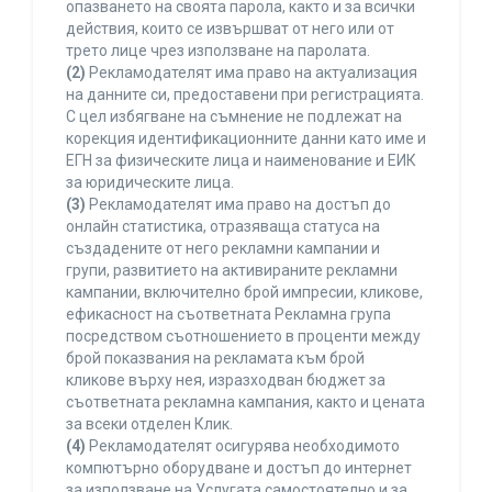
опазването на своята парола, както и за всички
действия, които се извършват от него или от
трето лице чрез използване на паролата.
(2)
Рекламодателят има право на актуализация
на данните си, предоставени при регистрацията.
С цел избягване на съмнение не подлежат на
корекция идентификационните данни като име и
ЕГН за физическите лица и наименование и ЕИК
за юридическите лица.
(3)
Рекламодателят има право на достъп до
онлайн статистика, отразяваща статуса на
създадените от него рекламни кампании и
групи, развитието на активираните рекламни
кампании, включително брой импресии, кликове,
ефикасност на съответната Рекламна група
посредством съотношението в проценти между
брой показвания на рекламата към брой
кликове върху нея, изразходван бюджет за
съответната рекламна кампания, както и цената
за всеки отделен Клик.
(4)
Рекламодателят осигурява необходимото
компютърно оборудване и достъп до интернет
за използване на Услугата самостоятелно и за