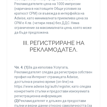
Рекламодателите цена на 1000 импресии
(наричана в настоящите Общи условия за
краткост CPM) се въвежда в интерфейса на
Adwise, като минималната приемлива цена за
CPM е 4 лв. (четири лева) без ДДС. Няма
ограничение за максималната цена, която може
да бъде предложена.
ІІІ. РЕГИСТРИРАНЕ НА
РЕКЛАМОДАТЕЛ.
Чл. 4.
(1)
За да използва Услугата,
Рекламодателят следва да регистрира собствен
профил на Интернет страницата Adwise,
достъпна в реално време (on-line) на
https://www.adwise.bg/auth/register, като следва
конкретните стъпки и предостави изискуемата
регистрационна информация.
(2)
Рекламодателят е длъжен да предостави
пълни и верни данни относно самоличността (за