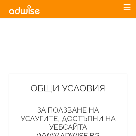
Уважаеми рекламодатели, с настоящото съобщение
бихме искали да Ви уведомим, че „Нет Инфо“ ЕАД (
„Нет
Инфо“
)
прекратява услугата Adwise
считано от
01.01.2026
г
.
За повече информация, натиснете
тук.
ОБЩИ УСЛОВИЯ
ЗА ПОЛЗВАНЕ НА
УСЛУГИТЕ, ДОСТЪПНИ НА
УЕБСАЙТА
WWW.ADWISE.BG