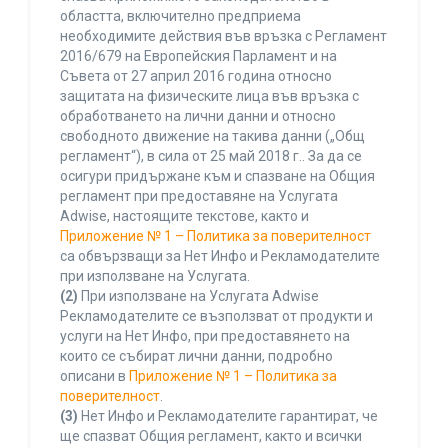
областта, включително предприема
необходимите действия във връзка с Регламент
2016/679 на Европейския Парламент и на
Съвета от 27 април 2016 година относно
защитата на физическите лица във връзка с
обработването на лични данни и относно
свободното движение на такива данни („Общ
регламент“), в сила от 25 май 2018 г.. За да се
осигури придържане към и спазване на Общия
регламент при предоставяне на Услугата
Adwise, настоящите текстове, както и
Приложение № 1 – Политика за поверителност
са обвързващи за Нет Инфо и Рекламодателите
при използване на Услугата.
(2)
При използване на Услугата Adwise
Рекламодателите се възползват от продукти и
услуги на Нет Инфо, при предоставянето на
които се събират лични данни, подробно
описани в
Приложение № 1 – Политика за
поверителност
.
(3)
Нет Инфо и Рекламодателите гарантират, че
ще спазват Общия регламент, както и всички