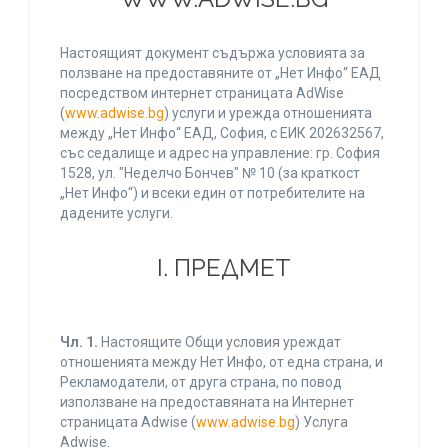
Настоящият документ съдържа условията за
ползване на предоставяните от „Нет Инфо“ ЕАД
посредством интернет страницата AdWise
(
www.adwise.bg
) услуги и урежда отношенията
между „Нет Инфо“ ЕАД, София, с ЕИК 202632567,
със седалище и адрес на управление: гр. София
1528, ул. "Неделчо Бончев" № 10 (за краткост
„Нет Инфо“) и всеки един от потребителите на
дадените услуги.
І. ПРЕДМЕТ
Чл. 1.
Настоящите Общи условия уреждат
отношенията между Нет Инфо, от една страна, и
Рекламодатели, от друга страна, по повод
използване на предоставяната на Интернет
страницата Adwise (
www.adwise.bg
) Услуга
Adwise.