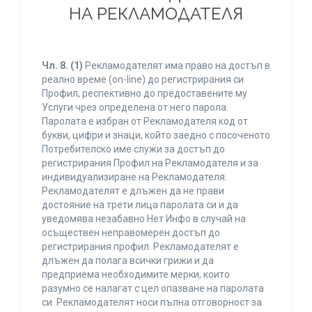
НА РЕКЛАМОДАТЕЛЯ
Чл. 8.
(1)
Рекламодателят има право на достъп в
реално време (on-line) до регистрирания си
Профил, респективно до предоставените му
Услуги чрез определена от него парола.
Паролата е избран от Рекламодателя код от
букви, цифри и знаци, който заедно с посоченото
Потребителско име служи за достъп до
регистрирания Профил на Рекламодателя и за
индивидуализиране на Рекламодателя.
Рекламодателят е длъжен да не прави
достояние на трети лица паролата си и да
уведомява незабавно Нет Инфо в случай на
осъществен неправомерен достъп до
регистрирания профил. Рекламодателят е
длъжен да полага всички грижи и да
предприема необходимите мерки, които
разумно се налагат с цел опазване на паролата
си. Рекламодателят носи пълна отговорност за