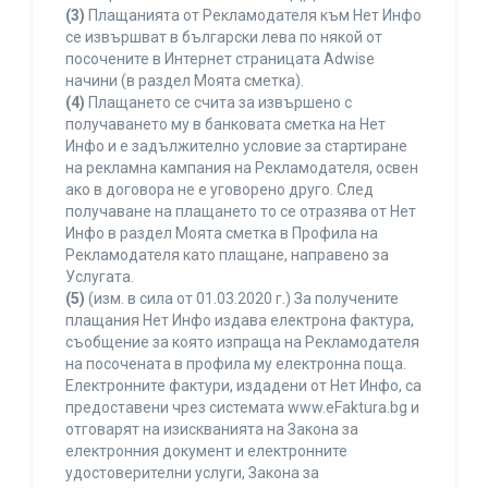
(3)
Плащанията от Рекламодателя към Нет Инфо
се извършват в български лева по някой от
посочените в Интернет страницата Adwise
начини (в раздел Моята сметка).
(4)
Плащането се счита за извършено с
получаването му в банковата сметка на Нет
Инфо и е задължително условие за стартиране
на рекламна кампания на Рекламодателя, освен
ако в договора не е уговорено друго. След
получаване на плащането то се отразява от Нет
Инфо в раздел Моята сметка в Профила на
Рекламодателя като плащане, направено за
Услугата.
(5)
(изм. в сила от 01.03.2020 г.) За получените
плащания Нет Инфо издава електрона фактура,
съобщение за която изпраща на Рекламодателя
на посочената в профила му електронна поща.
Електронните фактури, издадени от Нет Инфо, са
предоставени чрез системата www.eFaktura.bg и
отговарят на изискванията на Закона за
електронния документ и електронните
удостоверителни услуги, Закона за