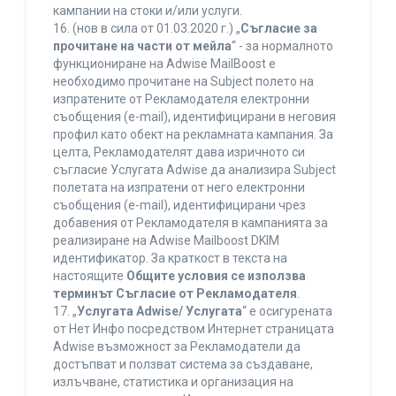
кампании на стоки и/или услуги.
16. (нов в сила от 01.03.2020 г.) „
Съгласие за
прочитане на части от мейла
“ - за нормалното
функциониране на Adwise MailBoost е
необходимо прочитане на Subject полето на
изпратените от Рекламодателя електронни
съобщения (e-mail), идентифицирани в неговия
профил като обект на рекламната кампания. За
целта, Рекламодателят дава изричното си
съгласие Услугата Adwise да анализира Subject
полетата на изпратени от него електронни
съобщения (e-mail), идентифицирани чрез
добавения от Рекламодателя в кампанията за
реализиране на Adwise Mailboost DKIM
идентификатор. За краткост в текста на
настоящите
Общите условия се използва
терминът Съгласие от Рекламодателя
.
17. „
Услугата Adwise/ Услугата
“ е осигурената
от Нет Инфо посредством Интернет страницата
Adwise възможност за Рекламодатели да
достъпват и ползват система за създаване,
излъчване, статистика и организация на