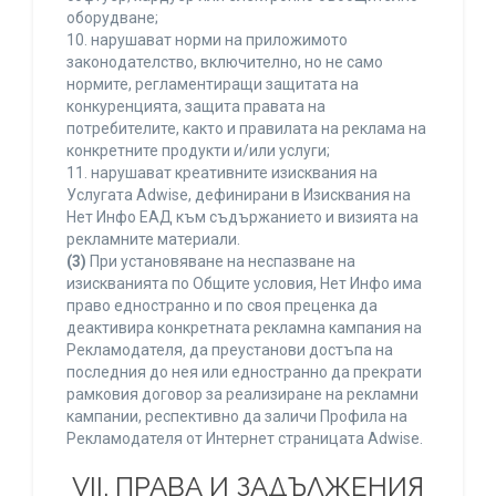
оборудване;
10. нарушават норми на приложимото
законодателство, включително, но не само
нормите, регламентиращи защитата на
конкуренцията, защита правата на
потребителите, както и правилата на реклама на
конкретните продукти и/или услуги;
11. нарушават креативните изисквания на
Услугата Adwise, дефинирани в Изисквания на
Нет Инфо ЕАД към съдържанието и визията на
рекламните материали.
(3)
При установяване на неспазване на
изискванията по Общите условия, Нет Инфо има
право едностранно и по своя преценка да
деактивира конкретната рекламна кампания на
Рекламодателя, да преустанови достъпа на
последния до нея или едностранно да прекрати
рамковия договор за реализиране на рекламни
кампании, респективно да заличи Профила на
Рекламодателя от Интернет страницата Adwise.
VII. ПРАВА И ЗАДЪЛЖЕНИЯ