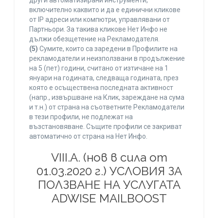
други автоматизирани инструменти,
включително каквито и да е единични кликове
от IP адреси или компютри, управлявани от
Партньори. За такива кликове Нет Инфо не
дължи обезщетение на Рекламодателя.
(5)
Сумите, които са заредени в Профилите на
рекламодатели и неизползвани в продължение
на 5 (пет) години, считано от изтичане на 1
януари на годината, следваща годината, през
която е осъществена последната активност
(напр., извършване на Клик, зареждане на сума
и т.н.) от страна на съответните Рекламодатели
в тези профили, не подлежат на
възстановяване. Същите профили се закриват
автоматично от страна на Нет Инфо.
VIII.A. (нов в сила от
01.03.2020 г.) УСЛОВИЯ ЗА
ПОЛЗВАНЕ НА УСЛУГАТА
ADWISE MAILBOOST