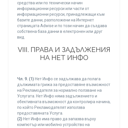
средства или по технически начин
информационни ресурси или части от
информационни ресурси, принадлежащи към
базите данни, разположени на Интернет
страницата Adwise и по този начин да създава
собствена база данни в електронен или друг
вид.
VIII. ПРАВА И ЗАДЪЛЖЕНИЯ
НА НЕТ ИНФО
Чл. 9.
(1)
Нет Инфо се задължава да полага
дължимата грижа за предоставяне възможност
на Рекламодателя за нормално ползване на
Услугата. Нет Инфо няма задължението и
обективната възможност да контролира начина,
по който Рекламодателят използва
предоставяната Услуга.
(2)
Нет Инфо има право да запазва върху
компютър или мобилно устройство на