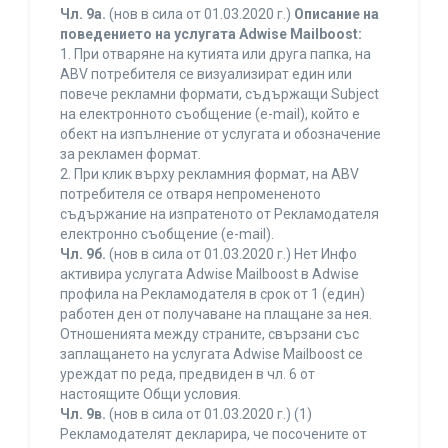
Чл. 9а.
(нов в сила от 01.03.2020 г.)
Описание на
поведението на услугата Adwise Mailboost:
1. При отваряне на кутията или друга папка, на
ABV потребителя се визуализират един или
повече рекламни формати, съдържащи Subject
на електронното съобщение (e-mail), който е
обект на изпълнение от услугата и обозначение
за рекламен формат.
2. При клик върху рекламния формат, на ABV
потребителя се отваря непромененото
съдържание на изпратеното от Рекламодателя
електронно съобщение (e-mail).
Чл. 9б.
(нов в сила от 01.03.2020 г.) Нет Инфо
активира услугата Adwise Mailboost в Adwise
профила на Рекламодателя в срок от 1 (един)
работен ден от получаване на плащане за нея.
Отношенията между страните, свързани със
заплащането на услугата Adwise Mailboost се
уреждат по реда, предвиден в чл. 6 от
настоящите Общи условия.
Чл. 9в.
(нов в сила от 01.03.2020 г.) (1)
Рекламодателят декларира, че посочените от