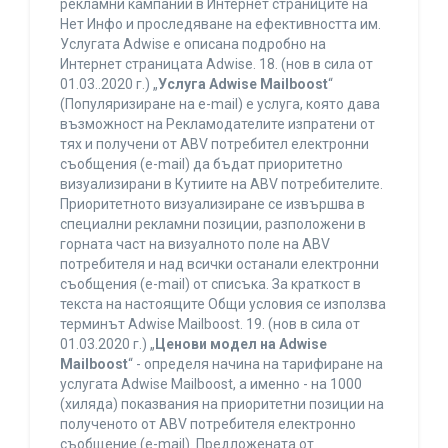
рекламни кампании в Интернет страниците на
Нет Инфо и проследяване на ефективността им.
Услугата Adwise е описана подробно на
Интернет страницата Adwise. 18. (нов в сила от
01.03..2020 г.) „
Услуга Adwise Mailboost
“
(Популяризиране на e-mail) е услуга, която дава
възможност на Рекламодателите изпратени от
тях и получени от ABV потребител електронни
съобщения (e-mail) да бъдат приоритетно
визуализирани в Кутиите на ABV потребителите.
Приоритетното визуализиране се извършва в
специални рекламни позиции, разположени в
горната част на визуалното поле на ABV
потребителя и над всички останали електронни
съобщения (e-mail) от списъка. За краткост в
текста на настоящите Общи условия се използва
терминът Adwise Mailboost. 19. (нов в сила от
01.03.2020 г.) „
Ценови модел на Adwise
Mailboost
“ - определя начина на тарифиране на
услугата Adwise Mailboost, а именно - на 1000
(хиляда) показвания на приоритетни позиции на
полученото от ABV потребителя електронно
съобщение (e-mail). Предложената от