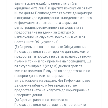
физическите лица), правния статут (за
юридическите лица) и другите изискуеми от Нет
Инфо данни. Рекламодателят може да коригира
и актуализира едностранно въведената от него
информация в електронната форма за
регистрация, респективно във формата за
предоставяне на данни за фактура (с
изключение на случаите, посочени в чл. 8 от
настоящите Общи условия).
(3)
С приемане на настоящите Общи условия
Рекламодателят гарантира, че данните, които
предоставя в процеса на регистрация, са верни,
пълни и точни и при промяна на последните, ще
ги актуализира в 7 (седем) дневен срок от
тяхната промяна. В случай на предоставяне на
неверни данни или ненавременно
актуализиране на същите, Нет Инфо има право
да спре незабавно и без предизвестие
предоставянето на Услугата до коригиране на
неверните данни.
(4)
С регистриране на профила си
Рекламодателят се съгласява с настоящите