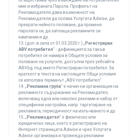
осъществява чрез въвеждане на потребителско
име и избраната Парола. Профилът на
Рекламодателя дава възможност на
Рекламодателя да ползва Услугата Adwise, да
прекрати нейното ползване, да променя
паролата си, да заплаща рекламните си
кампании и др.
13. (доп. в сила от 01.03.2020 г.) „
Регистриран
ABV потребител
“ - дефиницията за такъв
потребител се намира в Общите условия за
ползване на услугите, достъпни през уебсайта
ABV.bg, под името Регистриран потребител. За
краткост в текста на настоящите Общи условия
се използва терминът „ABV потребител“.
14. „
Рекламна група
“ е начин на организация на
рекламното съдържание на Рекламодател,
включващ една или няколко реклами и набор от
специфични настройки, напр. таргетиране на
рекламата, периодичност на излъчването и др.
15. „
Рекламодател
” е физическо или
юридическо лице, което е регистрирано на
Интернет страницата Adwise и чрез Услугата
Adwise организира и провежда рекламни