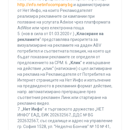
http://info.netinfocompany.bg
и администрирани
от Нет Инфо, на които Рекламодателят
реализира рекламните си кампании при
ползване на услугата Adwise чрез платформата
AdWise или чрез електронна поща.
5. (нов в сила от 01.03.2020 г.) „
Класиране на
рекламите
“ представлява приоритета за
визуализиране на рекламите на даден ABV
потребител и съответната позиция, на която ще
бъдат показани рекламите се определя от
предложението за CPM. 6. „
Клик
” е извършване
на действие „клик“ (натискане) с цел активиране
на реклама на Рекламодателя от Потребител на
Интернет страниците на Нет Инфо и изпълнение
на предвиденото в рекламния формат действие,
напр. автоматизирано препращане през
съответния рекламен Линк или стартиране на
рекламно видео.
7. „
Нет Инфо
” е търговското дружество „НЕТ
ИНФО” ЕАД, ЕИК 202632567, ДДС № BG
202632567, със седалище и адрес на управление
гр. София 1528, ул. ”Неделчо Бончев” № 10 № 41,