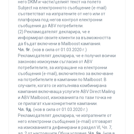
него DKIM и части/целият текст на полето
Subject на електронното съобщение (e-mail)
съответстват на изпратените от него или от
платформа под негов контрол електронни
съобщения до ABV потребители.
(2) Рекламодателят декларира, че е
информирал своите клиенти за възможността
да бъдат включени в Mailboost кампания.
Чл. 9г.
(нов в сила от 01.03.2020 г.)
Рекламодателят декларира, че е получил всички
законово изискуеми съгласия от ABV
потребителите, за изпращане на електронни
съобщения (e-mail), включително за включване
на потребителите в кампании по Mailboost. В
случаите, когато се изпълнява комбинирана
кампания включваща услугите ABV Direct Mailing
и ABV Mailboost, изискванията по тази точка не
се прилагат към конкретните кампании.
Чл. 9д.
(нов в сила от 01.03.2020 г.)
Рекламодателят декларира, че изпратените от
него електронни съобщения (e-mail) отговарят
на изискванията дефинирани в раздел VI, Чл. 7,
ал. 2 от настоящите Общи условия.
Чл. 9е.
(нов в