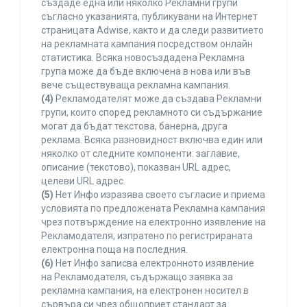
създаде една или няколко Рекламни групи
съгласно указанията, публикувани на Интернет
страницата Adwise, както и да следи развитието
на рекламната кампания посредством онлайн
статистика. Всяка новосъздадена Рекламна
група може да бъде включена в нова или във
вече съществуваща рекламна кампания.
(4)
Рекламодателят може да създава Рекламни
групи, които според рекламното си съдържание
могат да бъдат текстова, банерна, друга
реклама. Всяка разновидност включва един или
няколко от следните компоненти: заглавие,
описание (текстово), показван URL адрес,
целеви URL адрес.
(5)
Нет Инфо изразява своето съгласие и приема
условията по предложената Рекламна кампания
чрез потвърждение на електронно изявление на
Рекламодателя, изпратено по регистрираната
електронна поща на последния.
(6)
Нет Инфо записва електронното изявление
на Рекламодателя, съдържащо заявка за
рекламна кампания, на електронен носител в
сървъра си чрез общоприет стандарт за