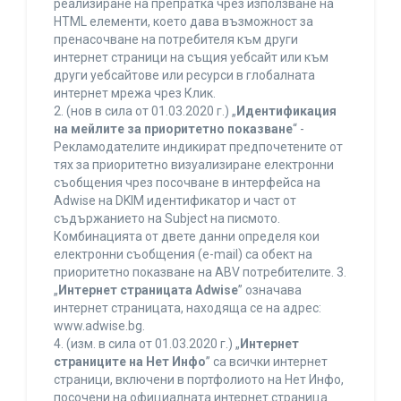
реализиране на препратка чрез използване на
HTML елементи, което дава възможност за
пренасочване на потребителя към други
интернет страници на същия уебсайт или към
други уебсайтове или ресурси в глобалната
интернет мрежа чрез Клик.
2. (нов в сила от 01.03.2020 г.) „
Идентификация
на мейлите за приоритетно показване
“ -
Рекламодателите индикират предпочетените от
тях за приоритетно визуализиране електронни
съобщения чрез посочване в интерфейса на
Adwise на DKIM идентификатор и част от
съдържанието на Subject на писмото.
Комбинацията от двете данни определя кои
електронни съобщения (e-mail) са обект на
приоритетно показване на ABV потребителите. 3.
„
Интернет страницата Adwise
” означава
интернет страницата, находяща се на адрес:
www.adwise.bg.
4. (изм. в сила от 01.03.2020 г.) „
Интернет
страниците на Нет Инфо
” са всички интернет
страници, включени в портфолиото на Нет Инфо,
посочени на официалната интернет страница