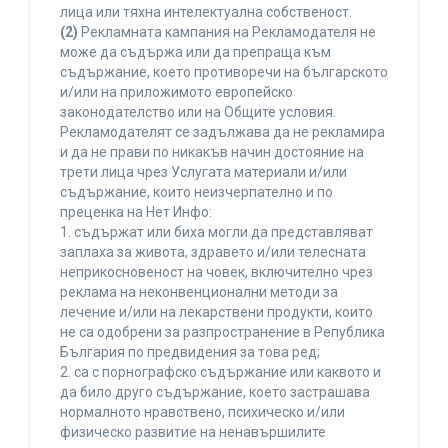
лица или тяхна интелектуална собственост.
(2)
Рекламната кампания на Рекламодателя не
може да съдържа или да препраща към
съдържание, което противоречи на българското
и/или на приложимото европейско
законодателство или на Общите условия.
Рекламодателят се задължава да не рекламира
и да не прави по никакъв начин достояние на
трети лица чрез Услугата материали и/или
съдържание, които неизчерпателно и по
преценка на Нет Инфо:
1. съдържат или биха могли да представляват
заплаха за живота, здравето и/или телесната
неприкосновеност на човек, включително чрез
реклама на неконвенционални методи за
лечение и/или на лекарствени продукти, които
не са одобрени за разпространение в Република
България по предвидения за това ред;
2. са с порнографско съдържание или каквото и
да било друго съдържание, което застрашава
нормалното нравствено, психическо и/или
физическо развитие на ненавършилите