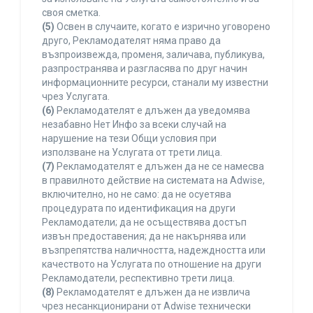
своя сметка.
(5)
Освен в случаите, когато е изрично уговорено
друго, Рекламодателят няма право да
възпроизвежда, променя, заличава, публикува,
разпространява и разгласява по друг начин
информационните ресурси, станали му известни
чрез Услугата.
(6)
Рекламодателят е длъжен да уведомява
незабавно Нет Инфо за всеки случай на
нарушение на тези Общи условия при
използване на Услугата от трети лица.
(7)
Рекламодателят е длъжен да не се намесва
в правилното действие на системата на Adwise,
включително, но не само: да не осуетява
процедурата по идентификация на други
Рекламодатели; да не осъществява достъп
извън предоставения; да не накърнява или
възпрепятства наличността, надеждността или
качеството на Услугата по отношение на други
Рекламодатели, респективно трети лица.
(8)
Рекламодателят е длъжен да не извлича
чрез несанкционирани от Adwise технически