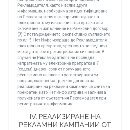
Рекламодателя, както и всяка друга
информация, необходима за идентифициране
на Рекламодателя и възпроизвеждане на
електронното му изявление във връзка със
сключване и изпълнение на Рамковия договор.
(7)
С потвърждението, респективно съгласието
по ал. 5, Нет Инфо изпраща до Рекламодателя
електронна препратка, чрез която последният
може да влезе в регистрирания си профил. В
случай че Рекламодателят не последва
изпратената му електронна препратка в 7
(седем) дневен срок от получаването,
респективно не влезе в регистрирания си
профил, сключеният рамков договор за
реализиране на рекламни кампании се счита за
прекратен, като Нет Инфо изтрива и заличава
получената от съответния Рекламодател при
регистрацията информация.
IV. РЕАЛИЗИРАНЕ НА
РЕКЛАМНИ КАМПАНИИ ОТ