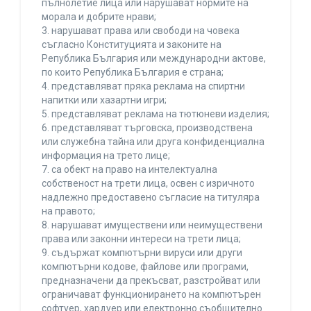
пълнолетие лица или нарушават нормите на
морала и добрите нрави;
3. нарушават права или свободи на човека
съгласно Конституцията и законите на
Република България или международни актове,
по които Република България е страна;
4. представляват пряка реклама на спиртни
напитки или хазартни игри;
5. представляват реклама на тютюневи изделия;
6. представляват търговска, производствена
или служебна тайна или друга конфиденциална
информация на трето лице;
7. са обект на право на интелектуална
собственост на трети лица, освен с изричното
надлежно предоставено съгласие на титуляра
на правото;
8. нарушават имуществени или неимуществени
права или законни интереси на трети лица;
9. съдържат компютърни вируси или други
компютърни кодове, файлове или програми,
предназначени да прекъсват, разстройват или
ограничават функционирането на компютърен
софтуер, хардуер или електронно съобщително