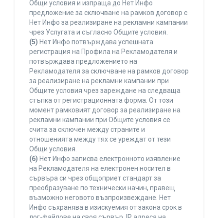
Общи условия и изпраща до Нет Инфо
предложение за сключване на рамков договор с
Нет Инфо за реализиране на рекламни кампании
чрез Услугата и съгласно Общите условия.
(5)
Нет Инфо потвърждава успешната
регистрация на Профила на Рекламодателя и
потвърждава предложението на
Рекламодателя за сключване на рамков договор
за реализиране на рекламни кампании при
Общите условия чрез зареждане на следваща
стъпка от регистрационната форма. От този
момент рамковият договор за реализиране на
рекламни кампании при Общите условия се
счита за сключен между страните и
отношенията между тях се уреждат от тези
Общи условия.
(6)
Нет Инфо записва електронното изявление
на Рекламодателя на електронен носител в
сървъра си чрез общоприет стандарт за
преобразуване по технически начин, правещ
възможно неговото възпроизвеждане. Нет
Инфо съхранява в изискуемия от закона срок в
лог-файлове на своя сървър, IP адреса на