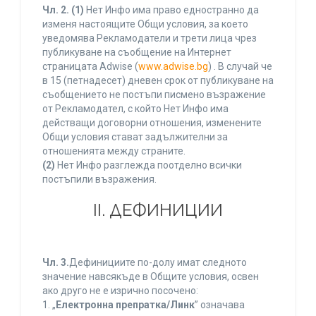
Чл. 2.
(1)
Нет Инфо има право едностранно да
изменя настоящите Общи условия, за което
уведомява Рекламодатели и трети лица чрез
публикуване на съобщение на Интернет
страницата Adwise (
www.adwise.bg
) . В случай че
в 15 (петнадесет) дневен срок от публикуване на
съобщението не постъпи писмено възражение
от Рекламодател, с който Нет Инфо има
действащи договорни отношения, изменените
Общи условия стават задължителни за
отношенията между страните.
(2)
Нет Инфо разглежда поотделно всички
постъпили възражения.
ІІ. ДЕФИНИЦИИ
Чл. 3.
Дефинициите по-долу имат следното
значение навсякъде в Общите условия, освен
ако друго не е изрично посочено:
1. „
Електронна препратка/Линк
” означава