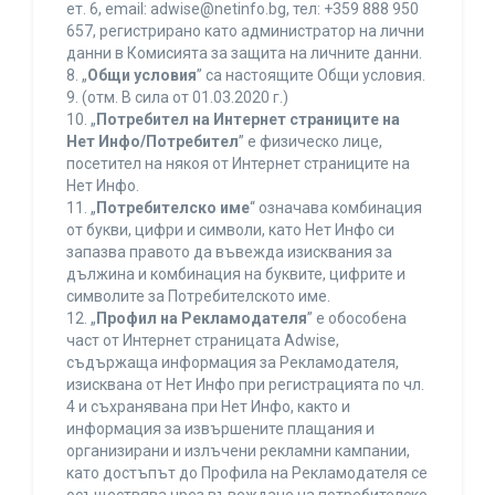
ет. 6, еmail: adwise@netinfo.bg, тел: +359 888 950
657, регистрирано като администратор на лични
данни в Комисията за защита на личните данни.
8. „
Общи условия
” са настоящите Общи условия.
9. (отм. В сила от 01.03.2020 г.)
10. „
Потребител на Интернет страниците на
Нет Инфо/Потребител
” е физическо лице,
посетител на някоя от Интернет страниците на
Нет Инфо.
11. „
Потребителско име
“ означава комбинация
от букви, цифри и символи, като Нет Инфо си
запазва правото да въвежда изисквания за
дължина и комбинация на буквите, цифрите и
символите за Потребителското име.
12. „
Профил на Рекламодателя
” е обособена
част от Интернет страницата Adwise,
съдържаща информация за Рекламодателя,
изисквана от Нет Инфо при регистрацията по чл.
4 и съхранявана при Нет Инфо, както и
информация за извършените плащания и
организирани и излъчени рекламни кампании,
като достъпът до Профила на Рекламодателя се