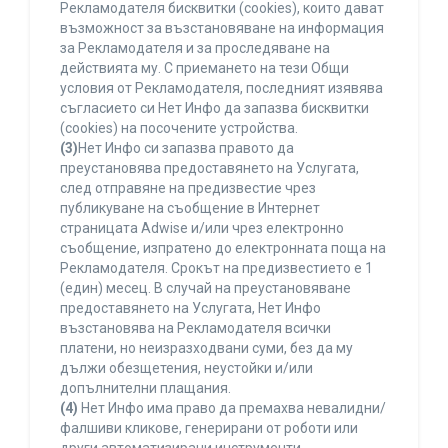
Рекламодателя бисквитки (cookies), които дават
възможност за възстановяване на информация
за Рекламодателя и за проследяване на
действията му. С приемането на тези Общи
условия от Рекламодателя, последният изявява
съгласието си Нет Инфо да запазва бисквитки
(cookies) на посочените устройства.
(3)
Нет Инфо си запазва правото да
преустановява предоставянето на Услугата,
след отправяне на предизвестие чрез
публикуване на съобщение в Интернет
страницата Adwise и/или чрез електронно
съобщение, изпратено до електронната поща на
Рекламодателя. Срокът на предизвестието е 1
(един) месец. В случай на преустановяване
предоставянето на Услугата, Нет Инфо
възстановява на Рекламодателя всички
платени, но неизразходвани суми, без да му
дължи обезщетения, неустойки и/или
допълнителни плащания.
(4)
Нет Инфо има право да премахва невалидни/
фалшиви кликове, генерирани от роботи или