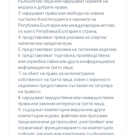
пълнолетие лица или нарушават нормите на
морала и добрите нрави;
3. нарушават права или свободи на човека
съгласно Конституцията и законите на
Република България или международни актове,
по които Република България е страна;
4. представляват пряка реклама на спиртни
напитки или хазартни игри;
5. представляват реклама на тютюневи изделия;
6. представляват търговска, производствена
или служебна тайна или друга конфиденциална
информация на трето лице;
7. са обект на право на интелектуална
собственост на трети лица, освен с изричното
надлежно предоставено съгласие на титуляра
на правото;
8. нарушават имуществени или неимуществени
права или законни интереси на трети лица;
9. съдържат компютърни вируси или други
компютърни кодове, файлове или програми,
предназначени да прекъсват, разстройват или
ограничават функционирането на компютърен
софтуер, хардуер или електронно съобщително