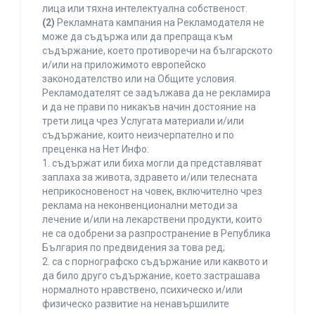
лица или тяхна интелектуална собственост.
(2)
Рекламната кампания на Рекламодателя не
може да съдържа или да препраща към
съдържание, което противоречи на българското
и/или на приложимото европейско
законодателство или на Общите условия.
Рекламодателят се задължава да не рекламира
и да не прави по никакъв начин достояние на
трети лица чрез Услугата материали и/или
съдържание, които неизчерпателно и по
преценка на Нет Инфо:
1. съдържат или биха могли да представляват
заплаха за живота, здравето и/или телесната
неприкосновеност на човек, включително чрез
реклама на неконвенционални методи за
лечение и/или на лекарствени продукти, които
не са одобрени за разпространение в Република
България по предвидения за това ред;
2. са с порнографско съдържание или каквото и
да било друго съдържание, което застрашава
нормалното нравствено, психическо и/или
физическо развитие на ненавършилите