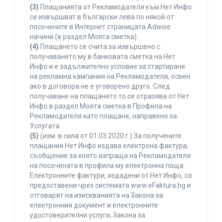
(3)
Плащанията от Рекламодателя към Нет Инфо
се извършват в български лева по някой от
посочените в Интернет страницата Adwise
начини (в раздел Моята сметка).
(4)
Плащането се счита за извършено с
получаването му в банковата сметка на Нет
Инфо и е задължително условие за стартиране
на рекламна кампания на Рекламодателя, освен
ако в договора не е уговорено друго. След
получаване на плащането то се отразява от Нет
Инфо в раздел Моята сметка в Профила на
Рекламодателя като плащане, направено за
Услугата.
(5)
(изм. в сила от 01.03.2020 г.) За получените
плащания Нет Инфо издава електрона фактура,
съобщение за която изпраща на Рекламодателя
на посочената в профила му електронна поща.
Електронните фактури, издадени от Нет Инфо, са
предоставени чрез системата www.eFaktura.bg и
отговарят на изискванията на Закона за
електронния документ и електронните
удостоверителни услуги, Закона за