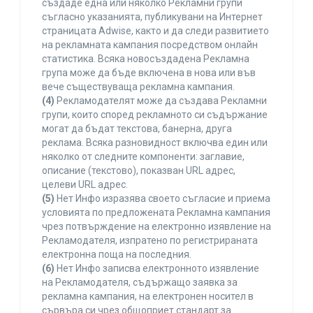
създаде една или няколко Рекламни групи
съгласно указанията, публикувани на Интернет
страницата Adwise, както и да следи развитието
на рекламната кампания посредством онлайн
статистика. Всяка новосъздадена Рекламна
група може да бъде включена в нова или във
вече съществуваща рекламна кампания.
(4)
Рекламодателят може да създава Рекламни
групи, които според рекламното си съдържание
могат да бъдат текстова, банерна, друга
реклама. Всяка разновидност включва един или
няколко от следните компоненти: заглавие,
описание (текстово), показван URL адрес,
целеви URL адрес.
(5)
Нет Инфо изразява своето съгласие и приема
условията по предложената Рекламна кампания
чрез потвърждение на електронно изявление на
Рекламодателя, изпратено по регистрираната
електронна поща на последния.
(6)
Нет Инфо записва електронното изявление
на Рекламодателя, съдържащо заявка за
рекламна кампания, на електронен носител в
сървъра си чрез общоприет стандарт за