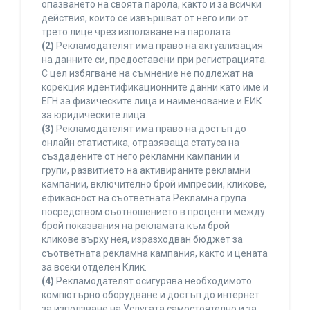
опазването на своята парола, както и за всички
действия, които се извършват от него или от
трето лице чрез използване на паролата.
(2)
Рекламодателят има право на актуализация
на данните си, предоставени при регистрацията.
С цел избягване на съмнение не подлежат на
корекция идентификационните данни като име и
ЕГН за физическите лица и наименование и ЕИК
за юридическите лица.
(3)
Рекламодателят има право на достъп до
онлайн статистика, отразяваща статуса на
създадените от него рекламни кампании и
групи, развитието на активираните рекламни
кампании, включително брой импресии, кликове,
ефикасност на съответната Рекламна група
посредством съотношението в проценти между
брой показвания на рекламата към брой
кликове върху нея, изразходван бюджет за
съответната рекламна кампания, както и цената
за всеки отделен Клик.
(4)
Рекламодателят осигурява необходимото
компютърно оборудване и достъп до интернет
за използване на Услугата самостоятелно и за