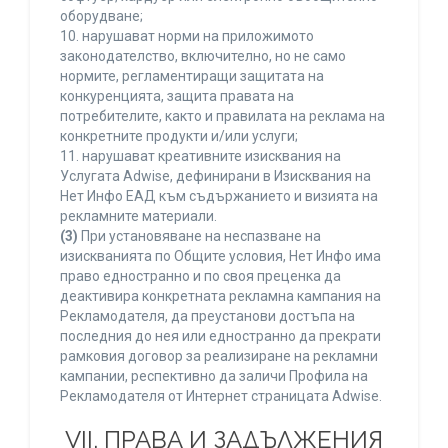
оборудване;
10. нарушават норми на приложимото
законодателство, включително, но не само
нормите, регламентиращи защитата на
конкуренцията, защита правата на
потребителите, както и правилата на реклама на
конкретните продукти и/или услуги;
11. нарушават креативните изисквания на
Услугата Adwise, дефинирани в Изисквания на
Нет Инфо ЕАД към съдържанието и визията на
рекламните материали.
(3)
При установяване на неспазване на
изискванията по Общите условия, Нет Инфо има
право едностранно и по своя преценка да
деактивира конкретната рекламна кампания на
Рекламодателя, да преустанови достъпа на
последния до нея или едностранно да прекрати
рамковия договор за реализиране на рекламни
кампании, респективно да заличи Профила на
Рекламодателя от Интернет страницата Adwise.
VII. ПРАВА И ЗАДЪЛЖЕНИЯ