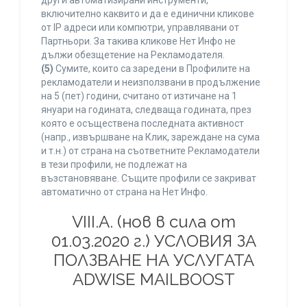
други автоматизирани инструменти,
включително каквито и да е единични кликове
от IP адреси или компютри, управлявани от
Партньори. За такива кликове Нет Инфо не
дължи обезщетение на Рекламодателя.
(5)
Сумите, които са заредени в Профилите на
рекламодатели и неизползвани в продължение
на 5 (пет) години, считано от изтичане на 1
януари на годината, следваща годината, през
която е осъществена последната активност
(напр., извършване на Клик, зареждане на сума
и т.н.) от страна на съответните Рекламодатели
в тези профили, не подлежат на
възстановяване. Същите профили се закриват
автоматично от страна на Нет Инфо.
VIII.A. (нов в сила от
01.03.2020 г.) УСЛОВИЯ ЗА
ПОЛЗВАНЕ НА УСЛУГАТА
ADWISE MAILBOOST