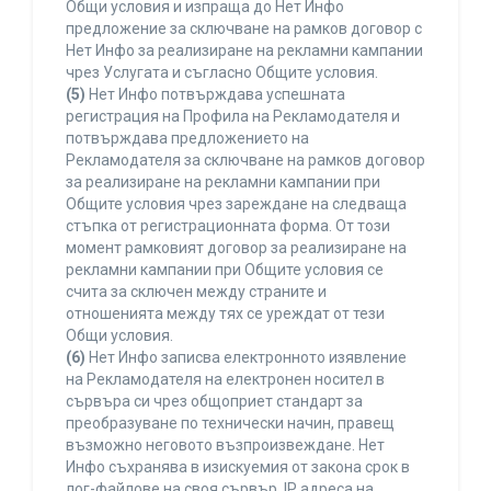
Общи условия и изпраща до Нет Инфо
предложение за сключване на рамков договор с
Нет Инфо за реализиране на рекламни кампании
чрез Услугата и съгласно Общите условия.
(5)
Нет Инфо потвърждава успешната
регистрация на Профила на Рекламодателя и
потвърждава предложението на
Рекламодателя за сключване на рамков договор
за реализиране на рекламни кампании при
Общите условия чрез зареждане на следваща
стъпка от регистрационната форма. От този
момент рамковият договор за реализиране на
рекламни кампании при Общите условия се
счита за сключен между страните и
отношенията между тях се уреждат от тези
Общи условия.
(6)
Нет Инфо записва електронното изявление
на Рекламодателя на електронен носител в
сървъра си чрез общоприет стандарт за
преобразуване по технически начин, правещ
възможно неговото възпроизвеждане. Нет
Инфо съхранява в изискуемия от закона срок в
лог-файлове на своя сървър, IP адреса на