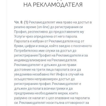
НА РЕКЛАМОДАТЕЛЯ
Чл. 8.
(1)
Рекламодателят има право на достъп в
реално време (on-line) до регистрирания си
Профил, респективно до предоставените му
Услуги чрез определена от него парола.
Паролата е избран от Рекламодателя код от
букви, цифри и знаци, който заедно с посоченото
Потребителско име служи за достъп до
регистрирания Профил на Рекламодателя и за
индивидуализиране на Рекламодателя.
Рекламодателят е длъжен да не прави
достояние на трети лица паролата си и да
уведомява незабавно Нет Инфо в случай на
осъществен неправомерен достъп до
регистрирания профил. Рекламодателят е
длъжен да полага всички грижи и да
предприема необходимите мерки, които
разумно се налагат с цел опазване на паролата
си. Рекламодателят носи пълна отговорност за