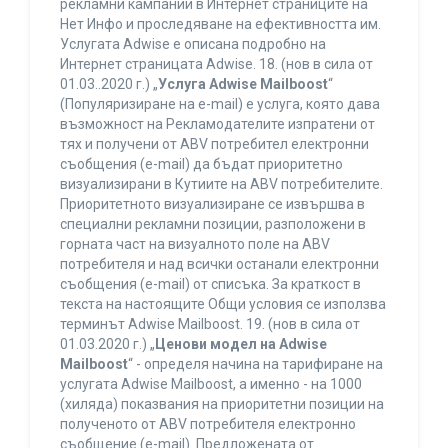
рекламни кампании в Интернет страниците на
Нет Инфо и проследяване на ефективността им.
Услугата Adwise е описана подробно на
Интернет страницата Adwise. 18. (нов в сила от
01.03..2020 г.) „
Услуга Adwise Mailboost
“
(Популяризиране на e-mail) е услуга, която дава
възможност на Рекламодателите изпратени от
тях и получени от ABV потребител електронни
съобщения (e-mail) да бъдат приоритетно
визуализирани в Кутиите на ABV потребителите.
Приоритетното визуализиране се извършва в
специални рекламни позиции, разположени в
горната част на визуалното поле на ABV
потребителя и над всички останали електронни
съобщения (e-mail) от списъка. За краткост в
текста на настоящите Общи условия се използва
терминът Adwise Mailboost. 19. (нов в сила от
01.03.2020 г.) „
Ценови модел на Adwise
Mailboost
“ - определя начина на тарифиране на
услугата Adwise Mailboost, а именно - на 1000
(хиляда) показвания на приоритетни позиции на
полученото от ABV потребителя електронно
съобщение (e-mail). Предложената от