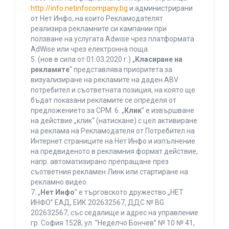
http://info.netinfocompany.bg
и администрирани
от Нет Инфо, на които Рекламодателят
реализира рекламните си кампании при
ползване на услугата Adwise чрез платформата
AdWise или чрез електронна поща.
5. (нов в сила от 01.03.2020 г.) „
Класиране на
рекламите
“ представлява приоритета за
визуализиране на рекламите на даден ABV
потребител и съответната позиция, на която ще
бъдат показани рекламите се определя от
предложението за CPM. 6. „
Клик
” е извършване
на действие „клик“ (натискане) с цел активиране
на реклама на Рекламодателя от Потребител на
Интернет страниците на Нет Инфо и изпълнение
на предвиденото в рекламния формат действие,
напр. автоматизирано препращане през
съответния рекламен Линк или стартиране на
рекламно видео.
7. „
Нет Инфо
” е търговското дружество „НЕТ
ИНФО” ЕАД, ЕИК 202632567, ДДС № BG
202632567, със седалище и адрес на управление
гр. София 1528, ул. ”Неделчо Бончев” № 10 № 41,