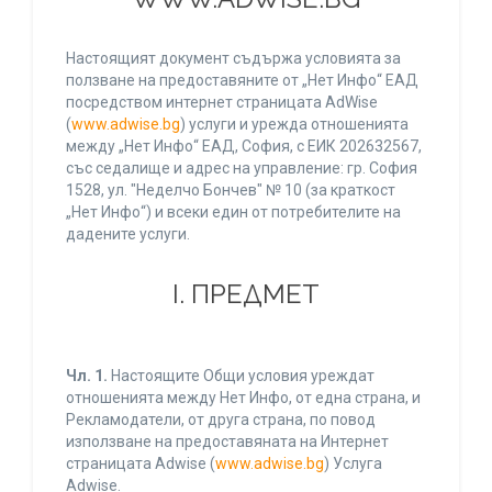
Настоящият документ съдържа условията за
ползване на предоставяните от „Нет Инфо“ ЕАД
посредством интернет страницата AdWise
(
www.adwise.bg
) услуги и урежда отношенията
между „Нет Инфо“ ЕАД, София, с ЕИК 202632567,
със седалище и адрес на управление: гр. София
1528, ул. "Неделчо Бончев" № 10 (за краткост
„Нет Инфо“) и всеки един от потребителите на
дадените услуги.
І. ПРЕДМЕТ
Чл. 1.
Настоящите Общи условия уреждат
отношенията между Нет Инфо, от една страна, и
Рекламодатели, от друга страна, по повод
използване на предоставяната на Интернет
страницата Adwise (
www.adwise.bg
) Услуга
Adwise.