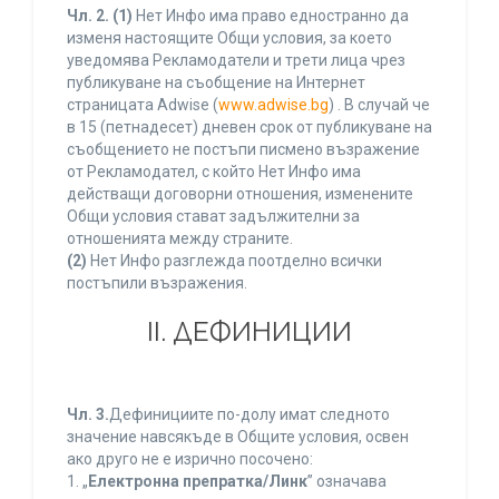
Чл. 2.
(1)
Нет Инфо има право едностранно да
изменя настоящите Общи условия, за което
уведомява Рекламодатели и трети лица чрез
публикуване на съобщение на Интернет
страницата Adwise (
www.adwise.bg
) . В случай че
в 15 (петнадесет) дневен срок от публикуване на
съобщението не постъпи писмено възражение
от Рекламодател, с който Нет Инфо има
действащи договорни отношения, изменените
Общи условия стават задължителни за
отношенията между страните.
(2)
Нет Инфо разглежда поотделно всички
постъпили възражения.
ІІ. ДЕФИНИЦИИ
Чл. 3.
Дефинициите по-долу имат следното
значение навсякъде в Общите условия, освен
ако друго не е изрично посочено:
1. „
Електронна препратка/Линк
” означава