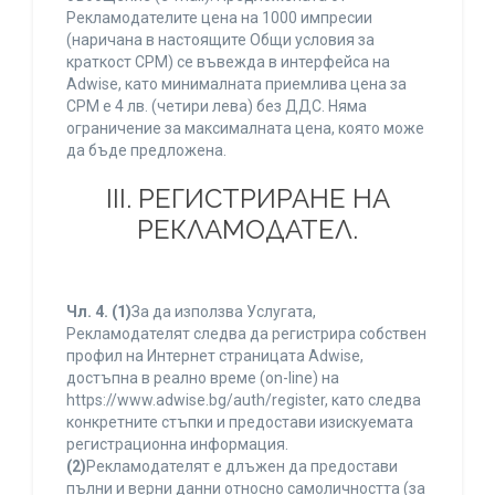
Рекламодателите цена на 1000 импресии
(наричана в настоящите Общи условия за
краткост CPM) се въвежда в интерфейса на
Adwise, като минималната приемлива цена за
CPM е 4 лв. (четири лева) без ДДС. Няма
ограничение за максималната цена, която може
да бъде предложена.
ІІІ. РЕГИСТРИРАНЕ НА
РЕКЛАМОДАТЕЛ.
Чл. 4.
(1)
За да използва Услугата,
Рекламодателят следва да регистрира собствен
профил на Интернет страницата Adwise,
достъпна в реално време (on-line) на
https://www.adwise.bg/auth/register, като следва
конкретните стъпки и предостави изискуемата
регистрационна информация.
(2)
Рекламодателят е длъжен да предостави
пълни и верни данни относно самоличността (за