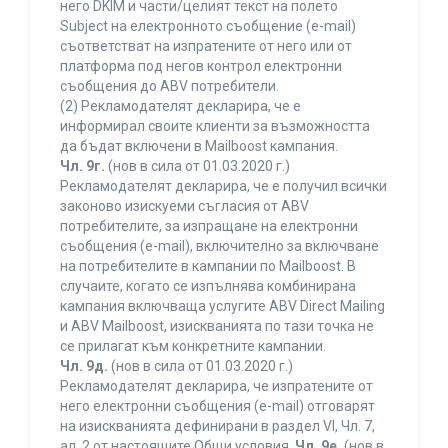
него DKIM и части/целият текст на полето
Subject на електронното съобщение (e-mail)
съответстват на изпратените от него или от
платформа под негов контрол електронни
съобщения до ABV потребители.
(2) Рекламодателят декларира, че е
информирал своите клиенти за възможността
да бъдат включени в Mailboost кампания.
Чл. 9г.
(нов в сила от 01.03.2020 г.)
Рекламодателят декларира, че е получил всички
законово изискуеми съгласия от ABV
потребителите, за изпращане на електронни
съобщения (e-mail), включително за включване
на потребителите в кампании по Mailboost. В
случаите, когато се изпълнява комбинирана
кампания включваща услугите ABV Direct Mailing
и ABV Mailboost, изискванията по тази точка не
се прилагат към конкретните кампании.
Чл. 9д.
(нов в сила от 01.03.2020 г.)
Рекламодателят декларира, че изпратените от
него електронни съобщения (e-mail) отговарят
на изискванията дефинирани в раздел VI, Чл. 7,
ал. 2 от настоящите Общи условия.
Чл. 9е.
(нов в