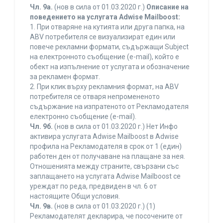
Чл. 9а.
(нов в сила от 01.03.2020 г.)
Описание на
поведението на услугата Adwise Mailboost:
1. При отваряне на кутията или друга папка, на
ABV потребителя се визуализират един или
повече рекламни формати, съдържащи Subject
на електронното съобщение (e-mail), който е
обект на изпълнение от услугата и обозначение
за рекламен формат.
2. При клик върху рекламния формат, на ABV
потребителя се отваря непромененото
съдържание на изпратеното от Рекламодателя
електронно съобщение (e-mail).
Чл. 9б.
(нов в сила от 01.03.2020 г.) Нет Инфо
активира услугата Adwise Mailboost в Adwise
профила на Рекламодателя в срок от 1 (един)
работен ден от получаване на плащане за нея.
Отношенията между страните, свързани със
заплащането на услугата Adwise Mailboost се
уреждат по реда, предвиден в чл. 6 от
настоящите Общи условия.
Чл. 9в.
(нов в сила от 01.03.2020 г.) (1)
Рекламодателят декларира, че посочените от