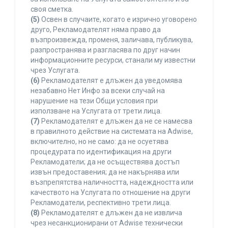
своя сметка.
(5)
Освен в случаите, когато е изрично уговорено
друго, Рекламодателят няма право да
възпроизвежда, променя, заличава, публикува,
разпространява и разгласява по друг начин
информационните ресурси, станали му известни
чрез Услугата.
(6)
Рекламодателят е длъжен да уведомява
незабавно Нет Инфо за всеки случай на
нарушение на тези Общи условия при
използване на Услугата от трети лица.
(7)
Рекламодателят е длъжен да не се намесва
в правилното действие на системата на Adwise,
включително, но не само: да не осуетява
процедурата по идентификация на други
Рекламодатели; да не осъществява достъп
извън предоставения; да не накърнява или
възпрепятства наличността, надеждността или
качеството на Услугата по отношение на други
Рекламодатели, респективно трети лица.
(8)
Рекламодателят е длъжен да не извлича
чрез несанкционирани от Adwise технически