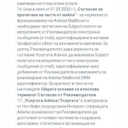
кампании на стоки и/или услуги.
16. (нов в сила от 01.03.2020 г.) „
Съгласие за
прочитане на части от мейла
“ - за нормалното
функциониране на Adwise MailBoost е
необходимо прочитане на Subject полето на
изпратените от Рекламодателя електронни
съобщения (e-mail), идентифицирани в неговия
профил като обект на рекламната кампания. За
целта, Рекламодателят дава изричното си
съгласие Услугата Adwise да анализира Subject
полетата на изпратени от него електронни
съобщения (e-mail), идентифицирани чрез
добавения от Рекламодателя в кампанията за
реализиране на Adwise Mailboost DKIM
идентификатор. За краткост в текста на
настоящите
Общите условия се използва
терминът Съгласие от Рекламодателя
.
17. „
Услугата Adwise/ Услугата
“ е осигурената
от Нет Инфо посредством Интернет страницата
Adwise възможност за Рекламодатели да
достъпват и ползват система за създаване,
излъчване, статистика и организация на