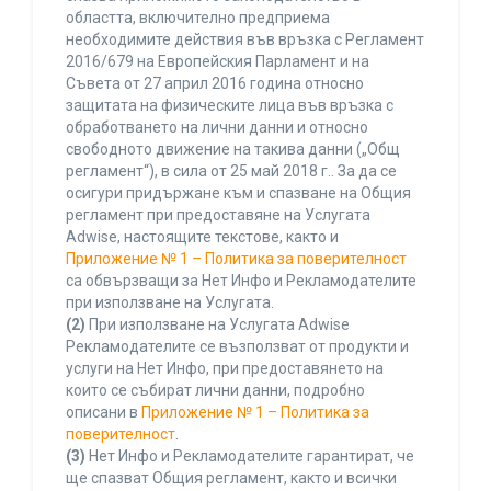
областта, включително предприема
необходимите действия във връзка с Регламент
2016/679 на Европейския Парламент и на
Съвета от 27 април 2016 година относно
защитата на физическите лица във връзка с
обработването на лични данни и относно
свободното движение на такива данни („Общ
регламент“), в сила от 25 май 2018 г.. За да се
осигури придържане към и спазване на Общия
регламент при предоставяне на Услугата
Adwise, настоящите текстове, както и
Приложение № 1 – Политика за поверителност
са обвързващи за Нет Инфо и Рекламодателите
при използване на Услугата.
(2)
При използване на Услугата Adwise
Рекламодателите се възползват от продукти и
услуги на Нет Инфо, при предоставянето на
които се събират лични данни, подробно
описани в
Приложение № 1 – Политика за
поверителност
.
(3)
Нет Инфо и Рекламодателите гарантират, че
ще спазват Общия регламент, както и всички