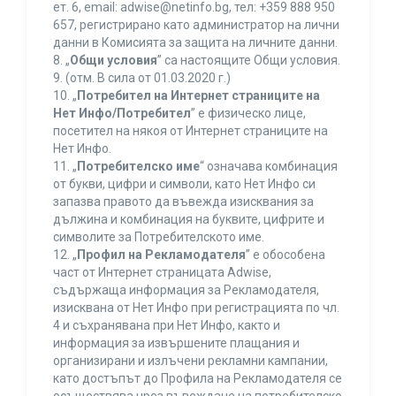
ет. 6, еmail: adwise@netinfo.bg, тел: +359 888 950
657, регистрирано като администратор на лични
данни в Комисията за защита на личните данни.
8. „
Общи условия
” са настоящите Общи условия.
9. (отм. В сила от 01.03.2020 г.)
10. „
Потребител на Интернет страниците на
Нет Инфо/Потребител
” е физическо лице,
посетител на някоя от Интернет страниците на
Нет Инфо.
11. „
Потребителско име
“ означава комбинация
от букви, цифри и символи, като Нет Инфо си
запазва правото да въвежда изисквания за
дължина и комбинация на буквите, цифрите и
символите за Потребителското име.
12. „
Профил на Рекламодателя
” е обособена
част от Интернет страницата Adwise,
съдържаща информация за Рекламодателя,
изисквана от Нет Инфо при регистрацията по чл.
4 и съхранявана при Нет Инфо, както и
информация за извършените плащания и
организирани и излъчени рекламни кампании,
като достъпът до Профила на Рекламодателя се