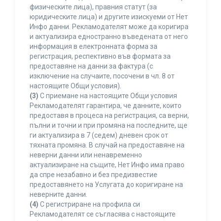
физическите лица), правния статут (за
юридическите лица) и другите изискуеми от Нет
Инфо данни. Рекламодателят може да коригира
и актуализира едностранно въведената от него
информация в електронната форма за
регистрация, респективно във формата за
предоставяне на данни за фактура (с
изключение на случаите, посочени в чл. 8 от
настоящите Общи условия).
(3)
С приемане на настоящите Общи условия
Рекламодателят гарантира, че данните, които
предоставя в процеса на регистрация, са верни,
пълни и точни и при промяна на последните, ще
ги актуализира в 7 (седем) дневен срок от
тяхната промяна. В случай на предоставяне на
неверни данни или ненавременно
актуализиране на същите, Нет Инфо има право
да спре незабавно и без предизвестие
предоставянето на Услугата до коригиране на
неверните данни.
(4)
С регистриране на профила си
Рекламодателят се съгласява с настоящите