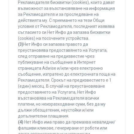
Рекламодателя бисквитки (cookies), които дават
възможност за възстановяване на информация
за Рекламодателя и за проследяване на
действията му. С приемането на тези Общи
условия от Рекламодателя, последният изявява
съгласието си Нет Инфо да запазва бисквитки
(cookies) на посочените устройства.
(3)
Нет Инфо си запазва правото да
преустановява предоставянето на Услугата,
след отправяне на предизвестие чрез
публикуване на съобщение в Интернет
страницата Adwise и/или чрез електронно
съобщение, изпратено до електронната поща на
Рекламодателя. Срокът на предизвестието е 1
(един) месец. В случай на преустановяване
предоставянето на Услугата, Нет Инфо
възстановява на Рекламодателя всички
платени, но неизразходвани суми, без да му
дължи обезщетения, неустойки и/или
допълнителни плащания.
(4)
Нет Инфо има право да премахва невалидни/
фалшиви кликове, генерирани от роботи или