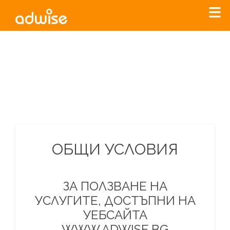
Уважаеми рекламодатели, с настоящото съобщение
бихме искали да Ви уведомим, че „Нет Инфо“ ЕАД (
„Нет
Инфо“
)
прекратява услугата Adwise
считано от
01.01.2026
г
.
За повече информация, натиснете
тук.
ОБЩИ УСЛОВИЯ
ЗА ПОЛЗВАНЕ НА
УСЛУГИТЕ, ДОСТЪПНИ НА
УЕБСАЙТА
WWW.ADWISE.BG