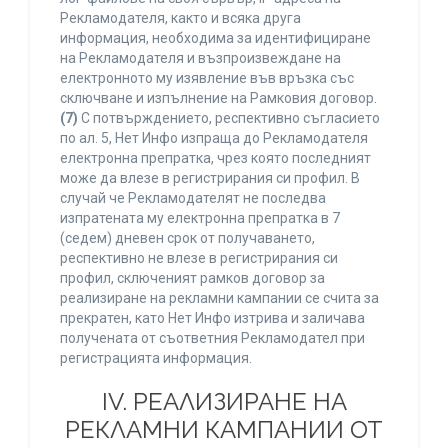
Рекламодателя, както и всяка друга
информация, необходима за идентифициране
на Рекламодателя и възпроизвеждане на
електронното му изявление във връзка със
сключване и изпълнение на Рамковия договор.
(7)
С потвърждението, респективно съгласието
по ал. 5, Нет Инфо изпраща до Рекламодателя
електронна препратка, чрез която последният
може да влезе в регистрирания си профил. В
случай че Рекламодателят не последва
изпратената му електронна препратка в 7
(седем) дневен срок от получаването,
респективно не влезе в регистрирания си
профил, сключеният рамков договор за
реализиране на рекламни кампании се счита за
прекратен, като Нет Инфо изтрива и заличава
получената от съответния Рекламодател при
регистрацията информация.
IV. РЕАЛИЗИРАНЕ НА
РЕКЛАМНИ КАМПАНИИ ОТ