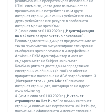
реализиране на препратка чрез използване на
HTML елементи, което дава възможност за
пренасочване на потребителя към други
интернет страници на същия уебсайт или към
други уебсайтове или ресурси в глобалната
интернет мрежа чрез Клик.
2. (нов в сила от 01.03.2020 г.) „
Идентификация
на мейлите за приоритетно показване
“ -
Рекламодателите индикират предпочетените от
тях за приоритетно визуализиране електронни
съобщения чрез посочване в интерфейса на
Adwise на DKIM идентификатор и част от
съдържанието на Subject на писмото.
Комбинацията от двете данни определя кои
електронни съобщения (e-mail) са обект на
приоритетно показване на ABV потребителите. 3.
„
Интернет страницата Adwise
” означава
интернет страницата, находяща се на адрес:
www.adwise.bg.
4. (изм. в сила от 01.03.2020 г.) „
Интернет
страниците на Нет Инфо
” са всички интернет
страници, включени в портфолиото на Нет Инфо,
посочени на официалната интернет страница