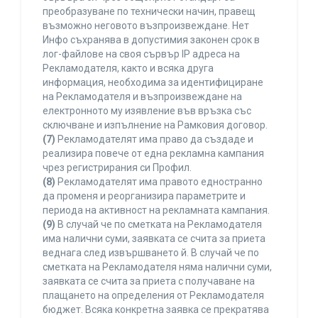
преобразуване по технически начин, правещ
възможно неговото възпроизвеждане. Нет
Инфо съхранява в допустимия законен срок в
лог-файлове на своя сървър IP адреса на
Рекламодателя, както и всяка друга
информация, необходима за идентифициране
на Рекламодателя и възпроизвеждане на
електронното му изявление във връзка със
сключване и изпълнение на Рамковия договор.
(7)
Рекламодателят има право да създаде и
реализира повече от една рекламна кампания
чрез регистрирания си Профил.
(8)
Рекламодателят има правото едностранно
да променя и реорганизира параметрите и
периода на активност на рекламната кампания.
(9)
В случай че по сметката на Рекламодателя
има налични суми, заявката се счита за приета
веднага след извършването й. В случай че по
сметката на Рекламодателя няма налични суми,
заявката се счита за приета с получаване на
плащането на определения от Рекламодателя
бюджет. Всяка конкретна заявка се прекратява