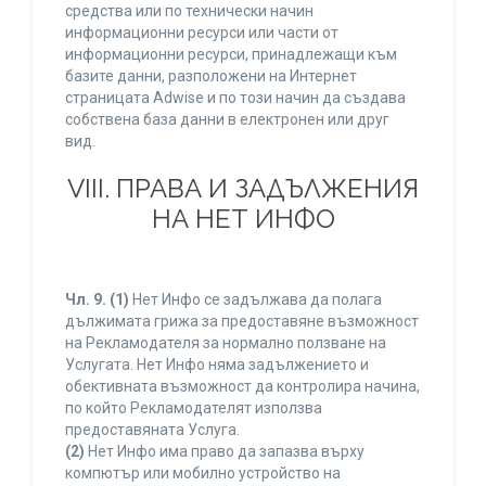
средства или по технически начин
информационни ресурси или части от
информационни ресурси, принадлежащи към
базите данни, разположени на Интернет
страницата Adwise и по този начин да създава
собствена база данни в електронен или друг
вид.
VIII. ПРАВА И ЗАДЪЛЖЕНИЯ
НА НЕТ ИНФО
Чл. 9.
(1)
Нет Инфо се задължава да полага
дължимата грижа за предоставяне възможност
на Рекламодателя за нормално ползване на
Услугата. Нет Инфо няма задължението и
обективната възможност да контролира начина,
по който Рекламодателят използва
предоставяната Услуга.
(2)
Нет Инфо има право да запазва върху
компютър или мобилно устройство на