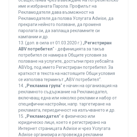
осъществява чрез въвеждане на потребителско
име и избраната Парола. Профилът на
Рекламодателя дава възможност на
Рекламодателя да ползва Услугата Adwise, да
прекрати нейното ползване, да променя
паролата си, да заплаща рекламните си
кампании и др.
13. (доп. в сила от 01.03.2020 г.) „
Регистриран
ABV потребител
“ - дефиницията за такъв
потребител се намира в Общите условия за
ползване на услугите, достъпни през уебсайта
ABV.bg, под името Регистриран потребител. За
краткост в текста на настоящите Общи условия
се използва терминът „ABV потребител“.
14. „
Рекламна група
“ е начин на организация на
рекламното съдържание на Рекламодател,
включващ една или няколко реклами и набор от
специфични настройки, напр. таргетиране на
рекламата, периодичност на излъчването и др.
15. „
Рекламодател
” е физическо или
юридическо лице, което е регистрирано на
Интернет страницата Adwise и чрез Услугата
Adwise организира и провежда рекламни