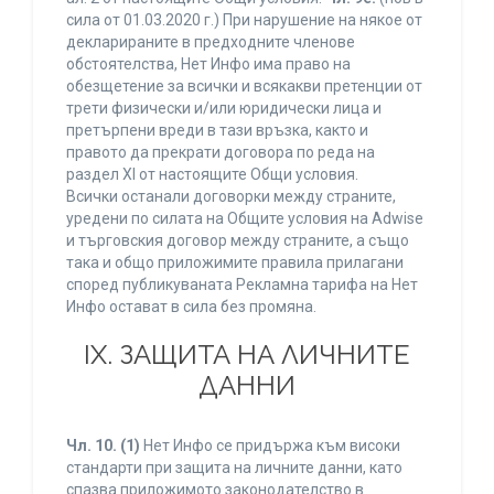
сила от 01.03.2020 г.) При нарушение на някое от
декларираните в предходните членове
обстоятелства, Нет Инфо има право на
обезщетение за всички и всякакви претенции от
трети физически и/или юридически лица и
претърпени вреди в тази връзка, както и
правото да прекрати договора по реда на
раздел XI от настоящите Общи условия.
Всички останали договорки между страните,
уредени по силата на Общите условия на Adwise
и търговския договор между страните, а също
така и общо приложимите правила прилагани
според публикуваната Рекламна тарифа на Нет
Инфо остават в сила без промяна.
IХ. ЗАЩИТА НА ЛИЧНИТЕ
ДАННИ
Чл. 10.
(1)
Нет Инфо се придържа към високи
стандарти при защита на личните данни, като
спазва приложимото законодателство в