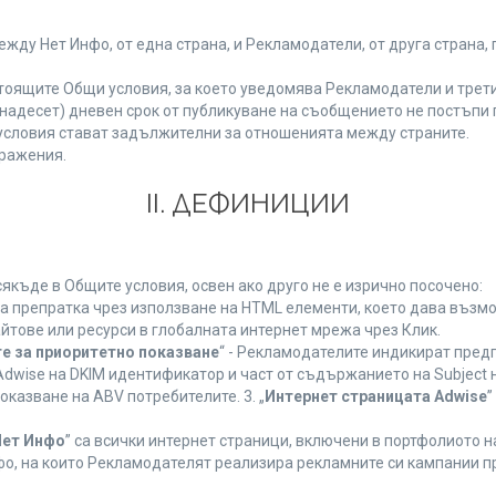
у Нет Инфо, от една страна, и Рекламодатели, от друга страна, 
тоящите Общи условия, за което уведомява Рекламодатели и трети
(петнадесет) дневен срок от публикуване на съобщението не постъп
словия стават задължителни за отношенията между страните.
ражения.
ІІ. ДЕФИНИЦИИ
къде в Общите условия, освен ако друго не е изрично посочено:
на препратка чрез използване на HTML елементи, което дава възм
йтове или ресурси в глобалната интернет мрежа чрез Клик.
е за приоритетно показване
“ - Рекламодателите индикират пред
dwise на DKIM идентификатор и част от съдържанието на Subject 
оказване на ABV потребителите. 3. „
Интернет страницата Adwise
”
Нет Инфо
” са всички интернет страници, включени в портфолиото 
о, на които Рекламодателят реализира рекламните си кампании п