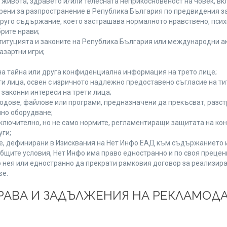
а живота, здравето и/или телесната неприкосновеност на човек, 
брени за разпространение в Република България по предвидения за
 друго съдържание, което застрашава нормалното нравствено, пси
рите нрави;
титуцията и законите на Република България или международни ак
азартни игри;
на тайна или друга конфиденциална информация на трето лице;
ети лица, освен с изричното надлежно предоставено съгласие на ти
законни интереси на трети лица;
одове, файлове или програми, предназначени да прекъсват, разс
но оборудване;
ключително, но не само нормите, регламентиращи защитата на конк
уги;
se, дефинирани в Изисквания на Нет Инфо ЕАД към съдържанието 
бщите условия, Нет Инфо има право едностранно и по своя преце
 нея или едностранно да прекрати рамковия договор за реализира
se.
 ПРАВА И ЗАДЪЛЖЕНИЯ НА РЕКЛАМОД