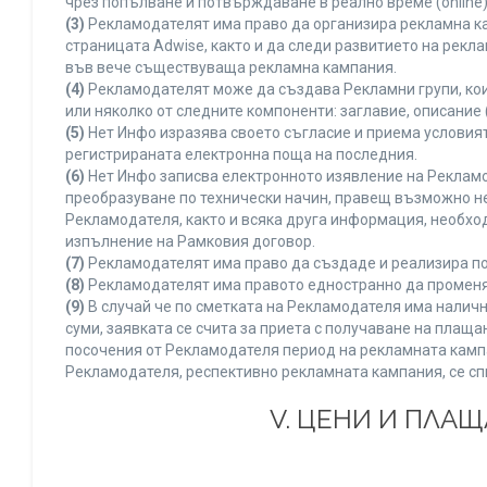
чрез попълване и потвърждаване в реално време (online)
(3)
Рекламодателят има право да организира рекламна ка
страницата Adwise, както и да следи развитието на рек
във вече съществуваща рекламна кампания.
(4)
Рекламодателят може да създава Рекламни групи, кои
или няколко от следните компоненти: заглавие, описание 
(5)
Нет Инфо изразява своето съгласие и приема условия
регистрираната електронна поща на последния.
(6)
Нет Инфо записва електронното изявление на Рекламо
преобразуване по технически начин, правещ възможно не
Рекламодателя, както и всяка друга информация, необх
изпълнение на Рамковия договор.
(7)
Рекламодателят има право да създаде и реализира по
(8)
Рекламодателят има правото едностранно да променя 
(9)
В случай че по сметката на Рекламодателя има наличн
суми, заявката се счита за приета с получаване на плащ
посочения от Рекламодателя период на рекламната кампан
Рекламодателя, респективно рекламната кампания, се сп
V. ЦЕНИ И ПЛА