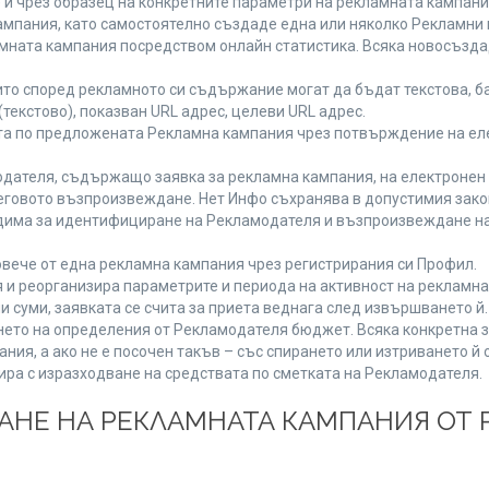
 и чрез образец на конкретните параметри на рекламната кампани
мпания, като самостоятелно създаде една или няколко Рекламни г
ламната кампания посредством онлайн статистика. Всяка новосъзд
то според рекламното си съдържание могат да бъдат текстова, ба
(текстово), показван URL адрес, целеви URL адрес.
та по предложената Рекламна кампания чрез потвърждение на ел
дателя, съдържащо заявка за рекламна кампания, на електронен 
говото възпроизвеждане. Нет Инфо съхранява в допустимия законе
одима за идентифициране на Рекламодателя и възпроизвеждане на
вече от една рекламна кампания чрез регистрирания си Профил.
и реорганизира параметрите и периода на активност на рекламна
и суми, заявката се счита за приета веднага след извършването й
ането на определения от Рекламодателя бюджет. Всяка конкретна 
ия, а ако не е посочен такъв – със спирането или изтриването й 
ира с изразходване на средствата по сметката на Рекламодателя.
ЩАНЕ НА РЕКЛАМНАТА КАМПАНИЯ ОТ