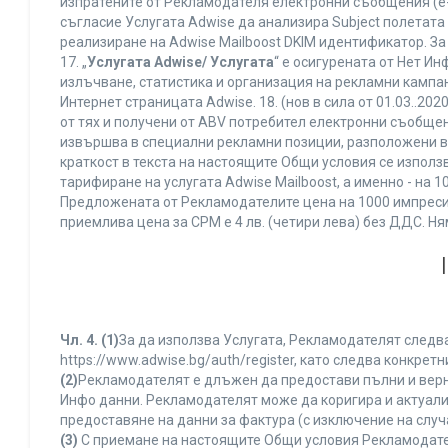
изпратените от Рекламодателя електронни съобщения (e-
съгласие Услугата Adwise да анализира Subject полетата
реализиране на Adwise Mailboost DKIM идентификатор. За
17. „
Услугата Adwise/ Услугата
“ е осигурената от Нет И
излъчване, статистика и организация на рекламни кампан
Интернет страницата Adwise. 18. (нов в сила от 01.03..2020 
от тях и получени от ABV потребител електронни съобщен
извършва в специални рекламни позиции, разположени в г
краткост в текста на настоящите Общи условия се използва 
тарифиране на услугата Adwise Mailboost, а именно - на 
Предложената от Рекламодателите цена на 1000 импресии
приемлива цена за CPM е 4 лв. (четири лева) без ДДС. 
Чл. 4.
(1)
За да използва Услугата, Рекламодателят следва
https://www.adwise.bg/auth/register, като следва конкр
(2)
Рекламодателят е длъжен да предостави пълни и верни
Инфо данни. Рекламодателят може да коригира и актуал
предоставяне на данни за фактура (с изключение на случа
(3)
С приемане на настоящите Общи условия Рекламодателя