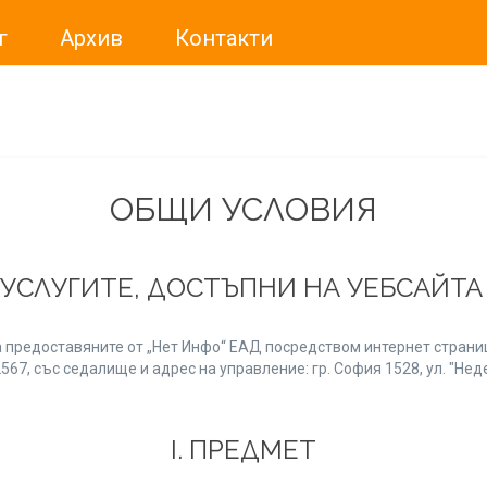
г
Архив
Контакти
ме искали да Ви уведомим, че „Нет Инфо“ ЕАД (
„Нет Инф
За повече информация, натиснете
тук.
ОБЩИ УСЛОВИЯ
 УСЛУГИТЕ, ДОСТЪПНИ НА УЕБСАЙТ
 предоставяните от „Нет Инфо“ ЕАД посредством интернет страниц
7, със седалище и адрес на управление: гр. София 1528, ул. "Неде
І. ПРЕДМЕТ