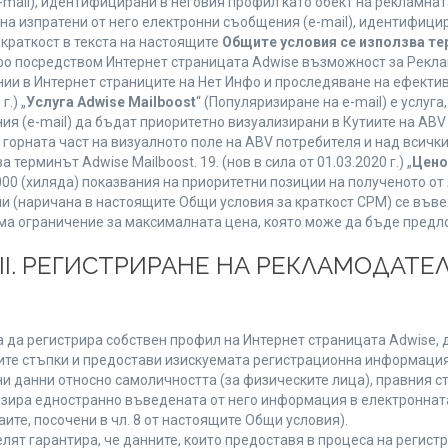
mail), идентифицирани в неговия профил като обект на рекламнат
 на изпратени от него електронни съобщения (e-mail), идентифиц
 краткост в текста на настоящите
Общите условия се използва т
нфо посредством Интернет страницата Adwise възможност за Рекла
ии в Интернет страниците на Нет Инфо и проследяване на ефектив
г.) „
Услуга Adwise Mailboost
“ (Популяризиране на e-mail) е услу
ия (e-mail) да бъдат приоритетно визуализирани в Кутиите на AB
орната част на визуалното поле на ABV потребителя и над всички 
терминът Adwise Mailboost. 19. (нов в сила от 01.03.2020 г.) „
Цено
1000 (хиляда) показвания на приоритетни позиции на полученото о
 (наричана в настоящите Общи условия за краткост CPM) се въве
Няма ограничение за максималната цена, която може да бъде предл
ІІІ. РЕГИСТРИРАНЕ НА РЕКЛАМОДАТЕЛ
 да регистрира собствен профил на Интернет страницата Adwise, д
етните стъпки и предостави изискуемата регистрационна информация
 данни относно самоличността (за физическите лица), правния ста
изира едностранно въведената от него информация в електроннат
ите, посочени в чл. 8 от настоящите Общи условия).
т гарантира, че данните, които предоставя в процеса на регистра