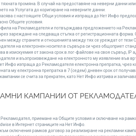
от тяхната промяна. В случай на предоставяне на неверни данни и
ето на Услугата до коригиране на неверните данни.
ласява с настоящите Общи условия и изпраща до Нет Инфо предлож
асно Общите условия.
фила на Рекламодателя и потвърждава предложението на Реклам
чрез зареждане на следваща стъпка от регистрационната форма. 
чен между страните и отношенията между тях се уреждат от тези 
дателя на електронен носител в сървъра си чрез общоприет станд
в изискуемия от закона срок в лог-файлове на своя сървър, IP ад
ателя и възпроизвеждане на електронното му изявление във връ
Нет Инфо изпраща до Рекламодателя електронна препратка, чрез к
ната му електронна препратка в 7 (седем) дневен срок от получав
кампании се счита за прекратен, като Нет Инфо изтрива и залича
КЛАМНИ КАМПАНИИ ОТ РЕКЛАМОДАТЕЛ
а Рекламодател, приемане на Общите условия и сключване на рамко
dwise в Интернет страниците на Нет Инфо.
ъм сключения рамков договор за реализиране на рекламни кампа