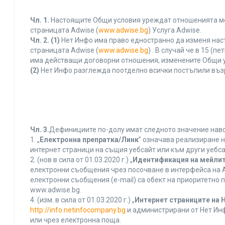
Чл. 1.
Настоящите Общи условия уреждат отношенията межд
страницата Adwise (
www.adwise.bg
) Услуга Adwise.
Чл. 2.
(1)
Нет Инфо има право едностранно да изменя нас
страницата Adwise (
www.adwise.bg
) . В случай че в 15 
има действащи договорни отношения, изменените Общи у
(2)
Нет Инфо разглежда поотделно всички постъпили въз
Чл. 3.
Дефинициите по-долу имат следното значение нався
1. „
Електронна препратка/Линк
” означава реализиране 
интернет страници на същия уебсайт или към други уебса
2. (нов в сила от 01.03.2020 г.) „
Идентификация на мейлит
електронни съобщения чрез посочване в интерфейса на A
електронни съобщения (e-mail) са обект на приоритетно п
www.adwise.bg.
4. (изм. в сила от 01.03.2020 г.) „
Интернет страниците на 
http://info.netinfocompany.bg
и администрирани от Нет Инф
или чрез електронна поща.