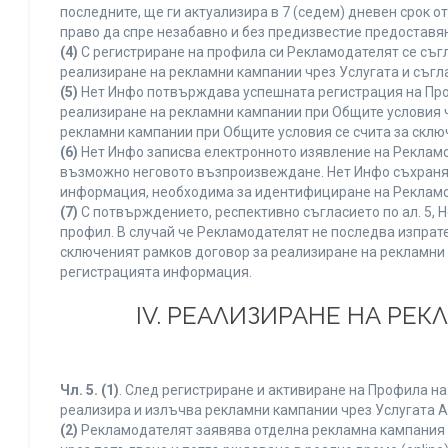
последните, ще ги актуализира в 7 (седем) дневен срок 
право да спре незабавно и без предизвестие предоставян
(4)
С регистриране на профила си Рекламодателят се съг
реализиране на рекламни кампании чрез Услугата и съгл
(5)
Нет Инфо потвърждава успешната регистрация на Про
реализиране на рекламни кампании при Общите условия 
рекламни кампании при Общите условия се счита за склю
(6)
Нет Инфо записва електронното изявление на Рекламо
възможно неговото възпроизвеждане. Нет Инфо съхранява 
информация, необходима за идентифициране на Рекламод
(7)
С потвърждението, респективно съгласието по ал. 5, 
профил. В случай че Рекламодателят не последва изпрате
сключеният рамков договор за реализиране на рекламни 
регистрацията информация.
IV. РЕАЛИЗИРАНЕ НА РЕ
Чл. 5.
(1)
. След регистриране и активиране на Профила н
реализира и излъчва рекламни кампании чрез Услугата A
(2)
Рекламодателят заявява отделна рекламна кампания к