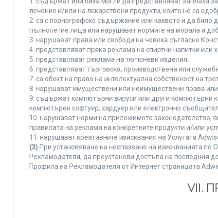
1. съдържат или биха могли да представляват заплаха з
лечение и/или на лекарствени продукти, които не са одо
2. са с порнографско съдържание или каквото и да било
пълнолетие лица или нарушават нормите на морала и доб
3. нарушават права или свободи на човека съгласно Конс
4. представляват пряка реклама на спиртни напитки или х
5. представляват реклама на тютюневи изделия;
6. представляват търговска, производствена или служеб
7. са обект на право на интелектуална собственост на тр
8. нарушават имуществени или неимуществени права или 
9. съдържат компютърни вируси или други компютърни к
компютърен софтуер, хардуер или електронно съобщител
10. нарушават норми на приложимото законодателство, в
правилата на реклама на конкретните продукти и/или усл
11. нарушават креативните изисквания на Услугата Adwi
(3)
При установяване на неспазване на изискванията по О
Рекламодателя, да преустанови достъпа на последния до
Профила на Рекламодателя от Интернет страницата Adwi
VII.