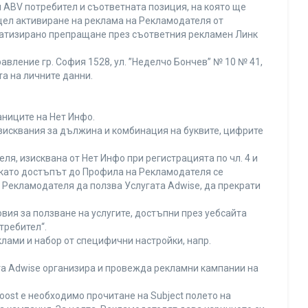
 ABV потребител и съответната позиция, на която ще
с цел активиране на реклама на Рекламодателя от
оматизирано препращане през съответния рекламен Линк
вление гр. София 1528, ул. ”Неделчо Бончев” № 10 № 41,
та на личните данни.
аниците на Нет Инфо.
изисквания за дължина и комбинация на буквите, цифрите
я, изисквана от Нет Инфо при регистрацията по чл. 4 и
 като достъпът до Профила на Рекламодателя се
Рекламодателя да ползва Услугата Adwise, да прекрати
вия за ползване на услугите, достъпни през уебсайта
требител“.
лами и набор от специфични настройки, напр.
ата Adwise организира и провежда рекламни кампании на
oost е необходимо прочитане на Subject полето на