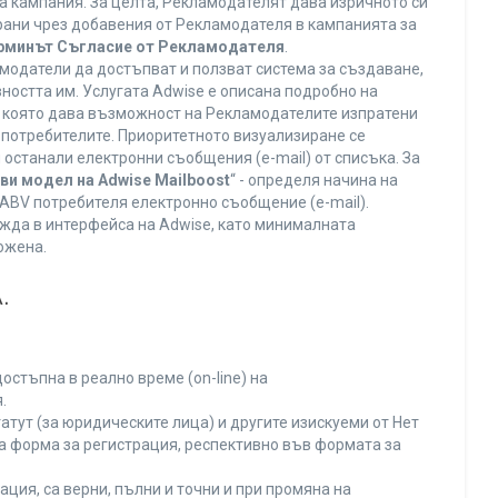
а кампания. За целта, Рекламодателят дава изричното си
ирани чрез добавения от Рекламодателя в кампанията за
ерминът Съгласие от Рекламодателя
.
модатели да достъпват и ползват система за създаване,
ността им. Услугата Adwise е описана подробно на
га, която дава възможност на Рекламодателите изпратени
V потребителите. Приоритетното визуализиране се
останали електронни съобщения (e-mail) от списъка. За
ви модел на Adwise Mailboost
“ - определя начина на
т ABV потребителя електронно съобщение (e-mail).
жда в интерфейса на Adwise, като минималната
ожена.
.
остъпна в реално време (on-line) на
.
тут (за юридическите лица) и другите изискуеми от Нет
а форма за регистрация, респективно във формата за
ция, са верни, пълни и точни и при промяна на