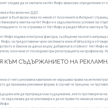
лят следва да се заплати на Нет Инфо авансово определения от 
лева и без включен ДДС.
ат в български лева по някой от посочените в Интернет страница
 банковата сметка на Нет Инфо и е задължително условие за стар
а плащането то се отразява от Нет Инфо в раздел Моята сметка в 
ия Нет Инфо издава електрона фактура, съобщение за която изпращ
 Инфо, са предоставени чрез системата www.eFaktura.bg и отговар
дството и Закона за данък върху добавената стойност. Нет Инфо 
ля, посочени от последния при регистрацията на профила му. Нет
ИЯ КЪМ СЪДЪРЖАНИЕТО НА РЕКЛАМ
ена от него рекламна кампания не нарушава права на интелектуалн
то да премахва рекламни форми, в случай че прецени, че противо
ъдържа или да препраща към съдържание, което противоречи на 
 се задължава да не рекламира и да не прави по никакъв начин до
 Инфо: