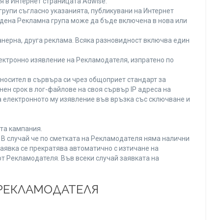
я в Интернет страницата Adwise.
рупи съгласно указанията, публикувани на Интернет
адена Рекламна група може да бъде включена в нова или
нерна, друга реклама. Всяка разновидност включва един
ектронно изявление на Рекламодателя, изпратено по
носител в сървъра си чрез общоприет стандарт за
н срок в лог-файлове на своя сървър IP адреса на
 електронното му изявление във връзка със сключване и
та кампания.
. В случай че по сметката на Рекламодателя няма налични
заявка се прекратява автоматично с изтичане на
от Рекламодателя. Във всеки случай заявката на
 РЕКЛАМОДАТЕЛЯ