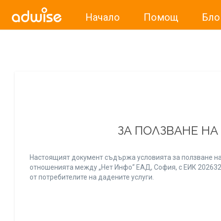
Начало
Помощ
Бло
Уважаеми рекламодатели, с настоящото съобщение бих
ЗА ПОЛЗВАНЕ НА
Настоящият документ съдържа условията за ползване на
отношенията между „Нет Инфо“ ЕАД, София, с ЕИК 20263256
от потребителите на дадените услуги.