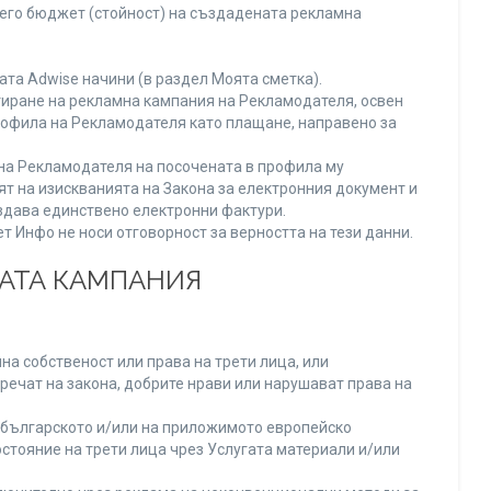
него бюджет (стойност) на създадената рекламна
та Adwise начини (в раздел Моята сметка).
тиране на рекламна кампания на Рекламодателя, освен
Профила на Рекламодателя като плащане, направено за
а на Рекламодателя на посочената в профила му
ят на изискванията на Закона за електронния документ и
издава единствено електронни фактури.
 Инфо не носи отговорност за верността на тези данни.
НАТА КАМПАНИЯ
а собственост или права на трети лица, или
речат на закона, добрите нрави или нарушават права на
българското и/или на приложимото европейско
стояние на трети лица чрез Услугата материали и/или