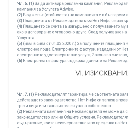
Чл. 6.
(1)
За да активира рекламна кампания, Рекламодате
кампания за Услугата Adwise.
(2)
Бюджетът (стойността) на кампанията е в български 
(3)
Плащанията от Рекламодателя към Нет Инфо се извършв
(4)
Плащането се счита за извършено с получаването му в
ако в договора не е уговорено друго. След получаване н
Услугата.
(5)
(изм. в сила от 01.03.2020 г.) За получените плащан
електронна поща. Електронните фактури, издадени от Нет
електронните удостоверителни услуги, Закона за счетово
(6)
Електронната фактура съдържа данните на Рекламодате
VI. ИЗИСКВАН
Чл. 7.
(1)
Рекламодателят гарантира, че съответната заяв
действащото законодателство. Нет Инфо си запазва право
трети лица или тяхна интелектуална собственост.
(2)
Рекламната кампания на Рекламодателя не може да с
законодателство или на Общите условия. Рекламодателят
съдържание, които неизчерпателно и по преценка на Нет