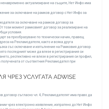
ли ненавременно актуализиране на същите, Нет Инфо има
ение за сключване на рамков договор с Нет Инфо за
одателя за сключване на рамков договор за
От този момент рамковият договор за реализиране на
Общи условия.
арт за преобразуване по технически начин, правещ
реса на Рекламодателя, както и всяка друга
зка със сключване и изпълнение на Рамковия договор.
оято последният може да влезе в регистрирания си
ането, респективно не влезе в регистрирания си профил,
ва получената от съответния Рекламодател при
Я ЧРЕЗ УСЛУГАТА ADWISE
в договор съгласно чл. 4, Рекламодателят има право да
нии чрез електронно изявление, изпратено до Нет Инфо