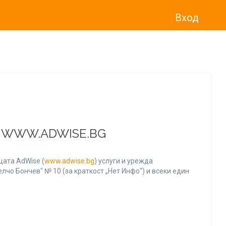
Вход
о“
)
прекратява услугата Adwise
считано от
01.01.2026 г
.
А WWW.ADWISE.BG
ата AdWise (
www.adwise.bg
) услуги и урежда
лчо Бончев" № 10 (за краткост „Нет Инфо“) и всеки един