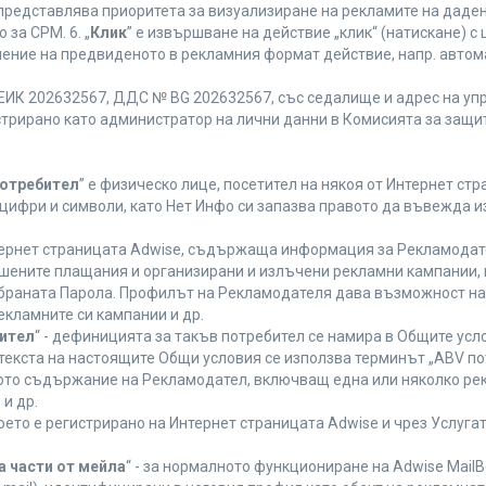
 представлява приоритета за визуализиране на рекламите на даден
за CPM. 6. „
Клик
” е извършване на действие „клик“ (натискане) 
лнение на предвиденото в рекламния формат действие, напр. авт
ЕИК 202632567, ДДС № BG 202632567, със седалище и адрес на упра
регистрирано като администратор на лични данни в Комисията за защи
Потребител
” е физическо лице, посетител на някоя от Интернет стр
, цифри и символи, като Нет Инфо си запазва правото да въвежда 
нтернет страницата Adwise, съдържаща информация за Рекламодател
ршените плащания и организирани и излъчени рекламни кампании,
браната Парола. Профилът на Рекламодателя дава възможност на 
екламните си кампании и др.
бител
“ - дефиницията за такъв потребител се намира в Общите усло
в текста на настоящите Общи условия се използва терминът „ABV по
ното съдържание на Рекламодател, включващ една или няколко рек
и др.
което е регистрирано на Интернет страницата Adwise и чрез Услуг
а части от мейла
“ - за нормалното функциониране на Adwise MailB