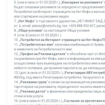
5. (нов в сила от 01.03.2020 г.) „
Класиране на рекламите
“
бъдат показани рекламите се определя от предложението 
Потребител на Интернет страниците на Нет Инфо и изпъ
или стартиране на рекламно видео.
7. „
Нет Инфо
” е търговското дружество „НЕТ ИНФО” ЕАД, 
ет. 6, еmail: adwise@netinfo.bg, тел: +359 888 950 657, 
8. „
Общи условия
” са настоящите Общи условия.
9. (отм. В сила от 01.03.2020 г.)
10. „
Потребител на Интернет страниците на Нет Инфо/
11. „
Потребителско име
“ означава комбинация от букви
и символите за Потребителското име.
12. „
Профил на Рекламодателя
” е обособена част от И
съхранявана при Нет Инфо, както и информация за извъ
осъществява чрез въвеждане на потребителско име и из
нейното ползване, да променя паролата си, да заплаща р
13. (доп. в сила от 01.03.2020 г.) „
Регистриран ABV потре
ABV.bg, под името Регистриран потребител. За краткост 
14. „
Рекламна група
“ е начин на организация на реклам
таргетиране на рекламата, периодичност на излъчването 
15. „
Рекламодател
” е физическо или юридическо лице, 
стоки и/или услуги.
16. (нов в сила от 01.03.2020 г.) „
Съгласие за прочитане н