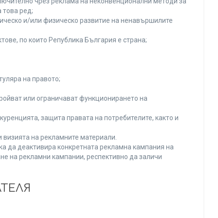
включително чрез реклама на неконвенционални методи за
 това ред;
хическо и/или физическо развитие на ненавършилите
тове, по които Република България е страна;
туляра на правото;
тройват или ограничават функционирането на
уренцията, защита правата на потребителите, както и
и визията на рекламните материали.
нка да деактивира конкретната рекламна кампания на
не на рекламни кампании, респективно да заличи
АТЕЛЯ