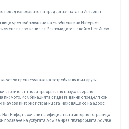
по повод използване на предоставяната на Интернет
 лица чрез публикуване на съобщение на Интернет
и писмено възражение от Рекламодател, с който Нет Инфо
ожност за пренасочване на потребителя към други
почетените от тях за приоритетно визуализиране
на писмото. Комбинацията от двете данни определя кои
 означава интернет страницата, находяща се на адрес:
на Нет Инфо, посочени на официалната интернет страница
ри ползване на услугата Adwise чрез платформата AdWise