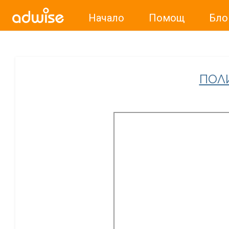
Начало
Помощ
Бло
Уважаеми рекламодатели, с настоящото съобщение бих
ПОЛ