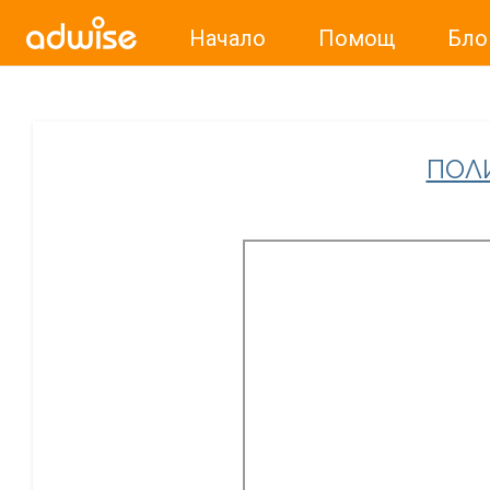
Начало
Помощ
Бло
Уважаеми рекламодатели, с настоящото съобщение бих
ПОЛ