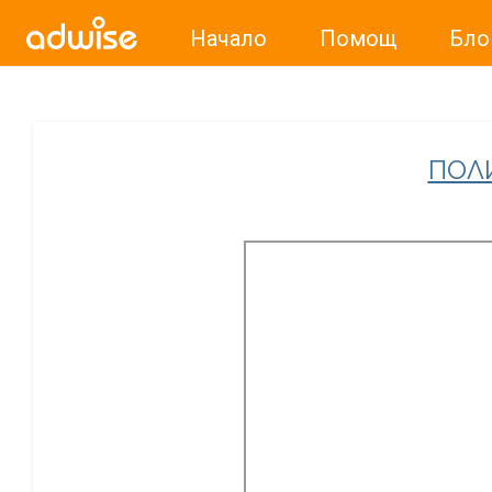
Начало
Помощ
Бло
Уважаеми рекламодатели, с настоящото съобщение бих
ПОЛ