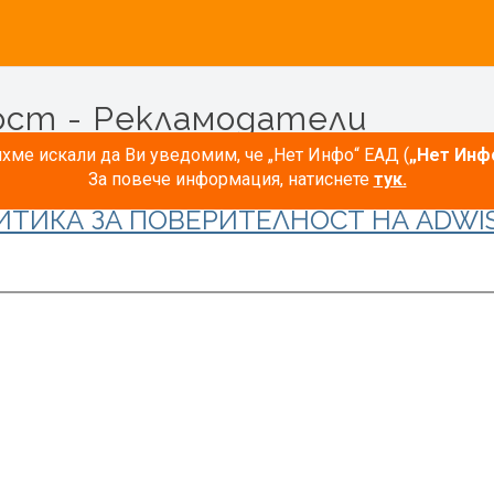
ост - Рекламодатели
ме искали да Ви уведомим, че „Нет Инфо“ ЕАД (
„Нет Инф
За повече информация, натиснете
тук.
ИТИКА ЗА ПОВЕРИТЕЛНОСТ НА ADWIS