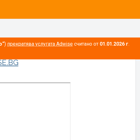
о“
)
прекратява услугата Adwise
считано от
01.01.2026 г
.
E.BG