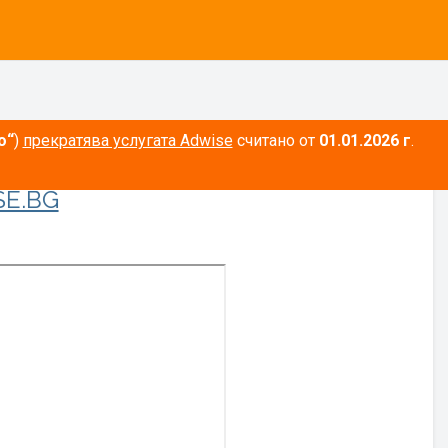
о“
)
прекратява услугата Adwise
считано от
01.01.2026 г
.
E.BG