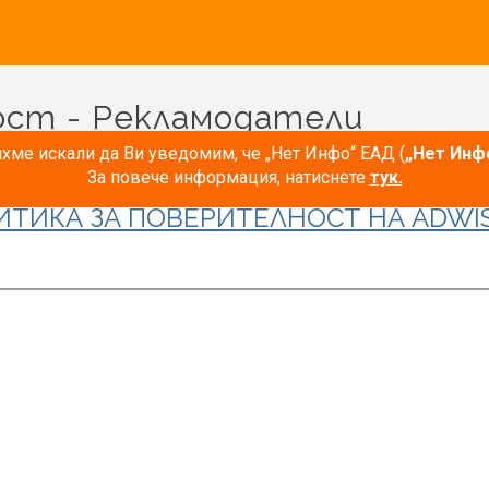
ост - Рекламодатели
ме искали да Ви уведомим, че „Нет Инфо“ ЕАД (
„Нет Инф
За повече информация, натиснете
тук.
ИТИКА ЗА ПОВЕРИТЕЛНОСТ НА ADWIS