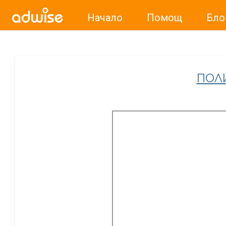
Начало
Помощ
Бло
Уважаеми рекламодатели, с настоящото съобщение бих
ПОЛ