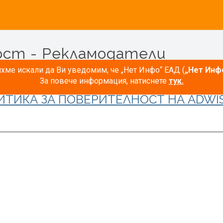
ост - Рекламодатели
ме искали да Ви уведомим, че „Нет Инфо“ ЕАД (
„Нет Инф
За повече информация, натиснете
тук.
ИТИКА ЗА ПОВЕРИТЕЛНОСТ НА ADWIS