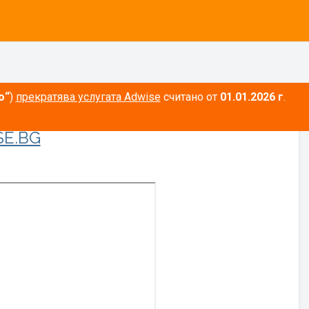
о“
)
прекратява услугата Adwise
считано от
01.01.2026 г
.
E.BG