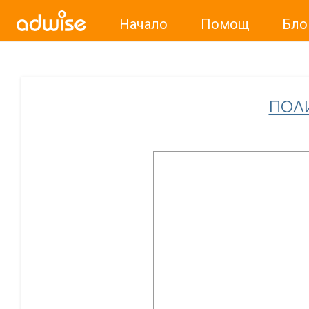
Начало
Помощ
Бло
Уважаеми рекламодатели, с настоящото съобщение бих
ПОЛ