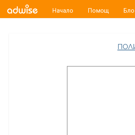
Начало
Помощ
Бло
Уважаеми рекламодатели, с настоящото съобщение бих
ПОЛ