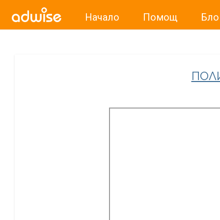
Начало
Помощ
Бло
Уважаеми рекламодатели, с настоящото съобщение бих
ПОЛ