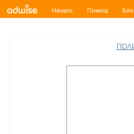
Начало
Помощ
Бло
Уважаеми рекламодатели, с настоящото съобщение бих
ПОЛ