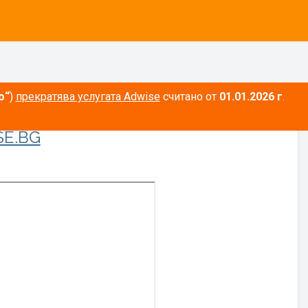
о“
)
прекратява услугата Adwise
считано от
01.01.2026 г
.
E.BG