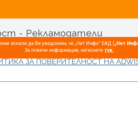
ост - Рекламодатели
ме искали да Ви уведомим, че „Нет Инфо“ ЕАД (
„Нет Инф
За повече информация, натиснете
тук.
ИТИКА ЗА ПОВЕРИТЕЛНОСТ НА ADWIS