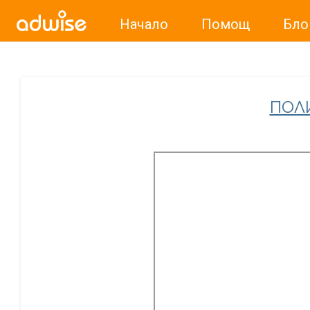
Начало
Помощ
Бло
Уважаеми рекламодатели, с настоящото съобщение бих
ПОЛ