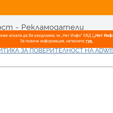
ост - Рекламодатели
ме искали да Ви уведомим, че „Нет Инфо“ ЕАД (
„Нет Инф
За повече информация, натиснете
тук.
ИТИКА ЗА ПОВЕРИТЕЛНОСТ НА ADWIS