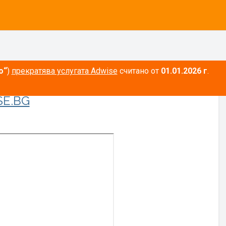
о“
)
прекратява услугата Adwise
считано от
01.01.2026 г
.
E.BG