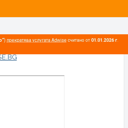
о“
)
прекратява услугата Adwise
считано от
01.01.2026 г
.
E.BG