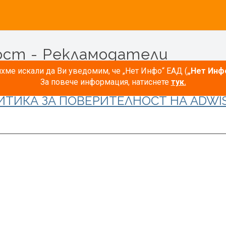
ост - Рекламодатели
ме искали да Ви уведомим, че „Нет Инфо“ ЕАД (
„Нет Инф
За повече информация, натиснете
тук.
ИТИКА ЗА ПОВЕРИТЕЛНОСТ НА ADWIS