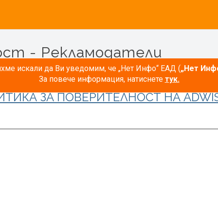
ост - Рекламодатели
ме искали да Ви уведомим, че „Нет Инфо“ ЕАД (
„Нет Инф
За повече информация, натиснете
тук.
ИТИКА ЗА ПОВЕРИТЕЛНОСТ НА ADWIS