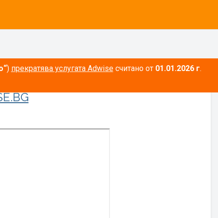
о“
)
прекратява услугата Adwise
считано от
01.01.2026 г
.
E.BG