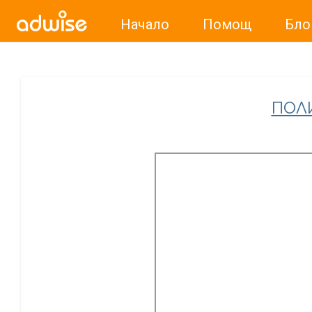
Начало
Помощ
Бло
Уважаеми рекламодатели, с настоящото съобщение бих
ПОЛ