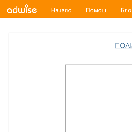
Начало
Помощ
Бло
Уважаеми рекламодатели, с настоящото съобщение бих
ПОЛ