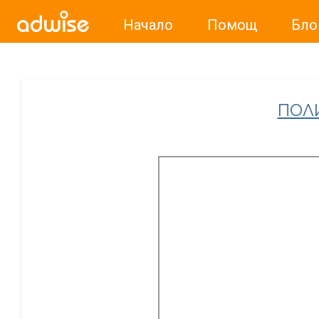
Начало
Помощ
Бло
Уважаеми рекламодатели, с настоящото съобщение бих
ПОЛ