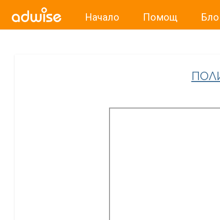
Начало
Помощ
Бло
Уважаеми рекламодатели, с настоящото съобщение бих
ПОЛ