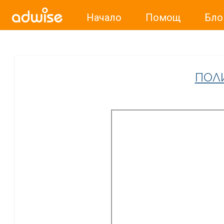
Начало
Помощ
Бло
Уважаеми рекламодатели, с настоящото съобщение бих
ПОЛ