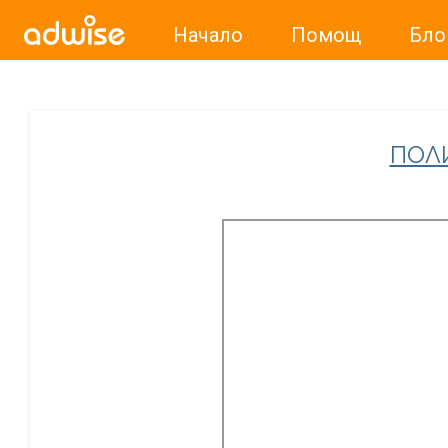
Начало
Помощ
Бло
Уважаеми рекламодатели, с настоящото съобщение бих
ПОЛ