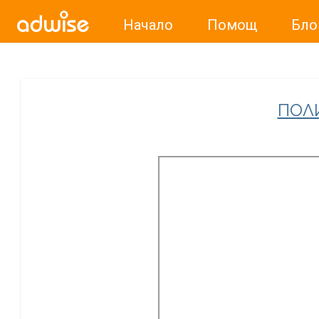
Начало
Помощ
Бло
Уважаеми рекламодатели, с настоящото съобщение бих
ПОЛ