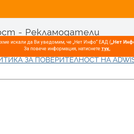
ост - Рекламодатели
ме искали да Ви уведомим, че „Нет Инфо“ ЕАД (
„Нет Инф
За повече информация, натиснете
тук.
ИТИКА ЗА ПОВЕРИТЕЛНОСТ НА ADWIS