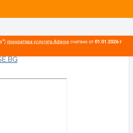
о“
)
прекратява услугата Adwise
считано от
01.01.2026 г
.
E.BG