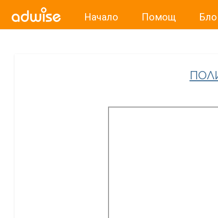
Начало
Помощ
Бло
Уважаеми рекламодатели, с настоящото съобщение бих
ПОЛ