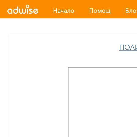
Начало
Помощ
Бло
Уважаеми рекламодатели, с настоящото съобщение бих
ПОЛ