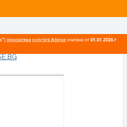
о“
)
прекратява услугата Adwise
считано от
01.01.2026 г
.
E.BG