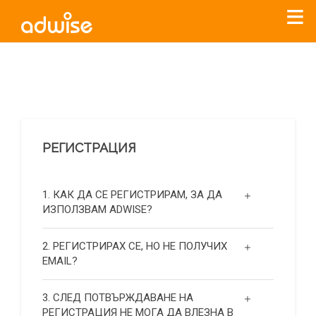
Уважаеми рекламодатели, с настоящото съобщение
бихме искали да Ви уведомим, че „Нет Инфо“ ЕАД (
„Нет
Инфо“
)
прекратява услугата Adwise
считано от
01.01.2026
г
.
РЕГИСТРАЦИЯ
За повече информация, натиснете
тук.
1. КАК ДА СЕ РЕГИСТРИРАМ, ЗА ДА
ИЗПОЛЗВАМ ADWISE?
2. РЕГИСТРИРАХ СЕ, НО НЕ ПОЛУЧИХ
EMAIL?
3. СЛЕД ПОТВЪРЖДАВАНЕ НА
РЕГИСТРАЦИЯ НЕ МОГА ДА ВЛЕЗНА В