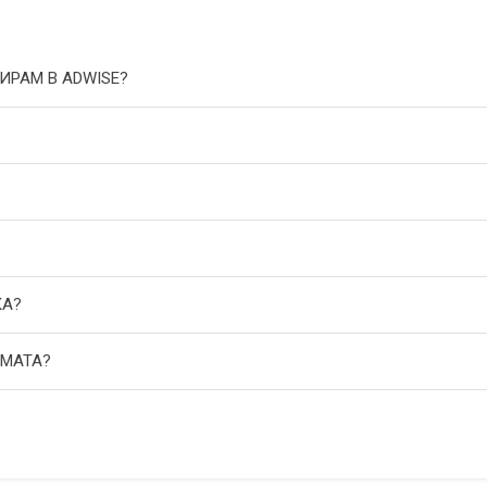
ИРАМ В ADWISE?
КА?
АМАТА?