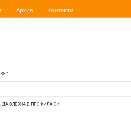
г
Архив
Контакти
ме искали да Ви уведомим, че „Нет Инфо“ ЕАД (
„Нет Инф
За повече информация, натиснете
тук.
ISE?
 ДА ВЛЕЗНА В ПРОФИЛА СИ.