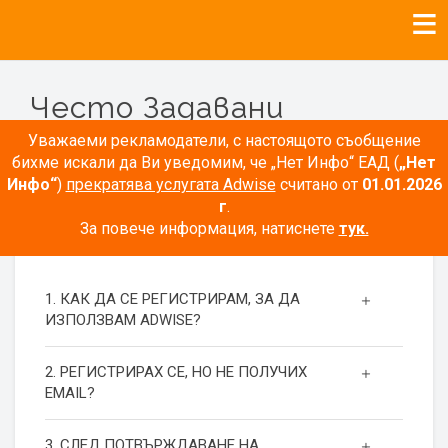
Често Задавани
Въпроси
Уважаеми рекламодатели, с настоящото съобщение
бихме искали да Ви уведомим, че „Нет Инфо“ ЕАД (
„Нет
Инфо“
)
прекратява услугата Adwise
считано от
01.01.2026
г
.
За повече информация, натиснете
тук.
РЕГИСТРАЦИЯ
1. КАК ДА СЕ РЕГИСТРИРАМ, ЗА ДА
ИЗПОЛЗВАМ ADWISE?
2. РЕГИСТРИРАХ СЕ, НО НЕ ПОЛУЧИХ
EMAIL?
3. СЛЕД ПОТВЪРЖДАВАНЕ НА