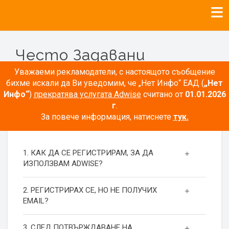
Често Задавани
Въпроси
Уважаеми рекламодатели, с настоящото съобщение
бихме искали да Ви уведомим, че „Нет Инфо“ ЕАД (
„Нет
Инфо“
)
прекратява услугата Adwise
считано от
01.01.2026
г
.
За повече информация, натиснете
тук.
РЕГИСТРАЦИЯ
1. КАК ДА СЕ РЕГИСТРИРАМ, ЗА ДА
ИЗПОЛЗВАМ ADWISE?
2. РЕГИСТРИРАХ СЕ, НО НЕ ПОЛУЧИХ
EMAIL?
3. СЛЕД ПОТВЪРЖДАВАНЕ НА